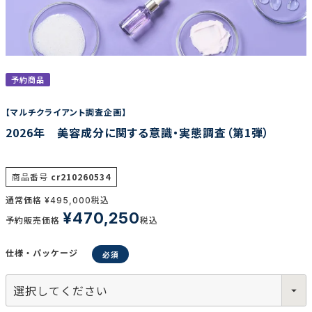
調査の種類で選ぶ
予約商品
【マルチクライアント調査企画】
2026年 美容成分に関する意識・実態調査（第1弾）
リセット
検索する
商品番号
cr210260534
通常価格
税込
¥
495,000
¥
470,250
予約販売価格
税込
仕様・パッケージ