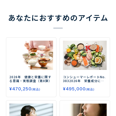
あなたにおすすめのアイテム
2026年 健康と栄養に関す
コンシューマーレポートNo.
る意識・実態調査（第8弾）
383
2026年 栄養成分に関
する意識・実態調査（第1
¥
470,250
¥
495,000
弾）
－成分選択から価値訴
(税込)
(税込)
求までを体系的に把握でき
る決定版！－