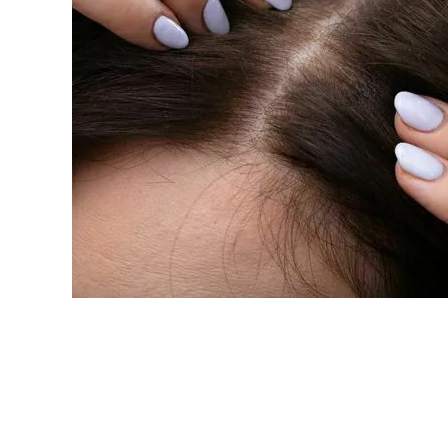
原料・素材
業務用
通販
食品添加物
美容室・サロン
R&D
海外
海外
Pharmaceuticals & Medical
Chemical
患者調査
デジタル・Dtx
ファイン・
ドクター調査
その他
プラスチッ
モダリティ
農薬・農業
がん
電子材料
精神神経
自動車
呼吸器・免疫
ライフサイ
骨・関節
CDMO
循環器・代謝
戦略
泌尿器・婦人
海外
戦略
その他
調査の種類から探す
市場調査
消費者調査
戦略調査
素材・原料・R&D調査