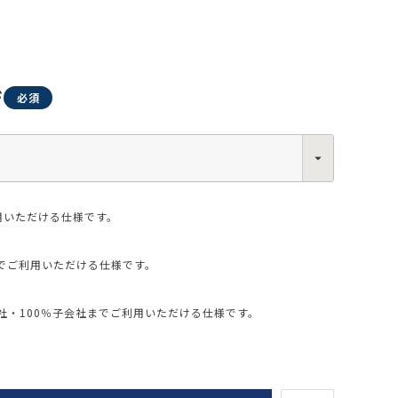
ジ
0013
西区新町2-4-2 なにわ筋SIAビル［
Map
］
6-6538-5358（代表）
用いただける仕様です。
でご利用いただける仕様です。
・100％子会社までご利用いただける仕様です。