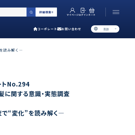
詳細検索
カート
ログイン
マイページ
コーポレート
お問い合わせ
言語
お電話でのお問い合わせ
06-6538-5358
”を読み解く―
［ 9:00-17:00 土日祝除く ］
類で選ぶ
No.294
・髪に関する意識・実態調査
プ
用ガイド
査で“変化”を読み解く―
あるご質問
い合わせ
ポレート