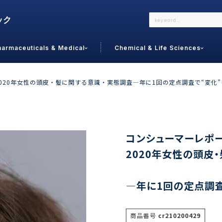
harmaceuticals & Medical
Chemical & Life Sciences
よくあるご質問
メールでのお問い合わせ
42020年女性の頭皮・髪に関する意識・実態調査―年に1回の定点調査で“変化
詳しくはこちら
お問い合わせ
カテゴリで選ぶ
調査の種
コンシューマーレポート
2020年女性の頭皮
 Food
トッ
通販
ご利
サプリ
―年に1回の定点調
よく
美容
シニア
お問
リセット
検索する
女性・フェムケア
オーラル
コー
商品番号
cr210200429