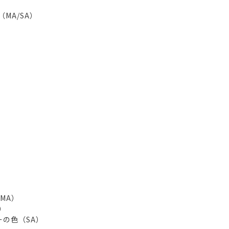
MA/SA）
MA）
）
ーの色（SA）