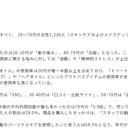
べく、 20～70代の女性1,236人（スキンケアおよびメイクア
のは20-30代が「髪の傷み」、40-70代が「白髪」となった
頭皮に関する悩みに対しては「加齢」や「精神的ストレス」が上
オイル」の使用率は20代が唯一半数以上を占めており、「トリー
プ）」や「ヘアオイル」といったアウトバスアイテムの使用率が
の使用率も高くなっている。
代は「SNS」、30-40代は「口コミ・比較サイト」、50-70代は
の平均利用回数が最も多かったのは70代の「5.9回」で、次いで60
た人の割合は29.0％。商品を購入したきっかけは、「スタッフの
髪のパーソナルケアを使用したいと思う人は59.3％となり、年代