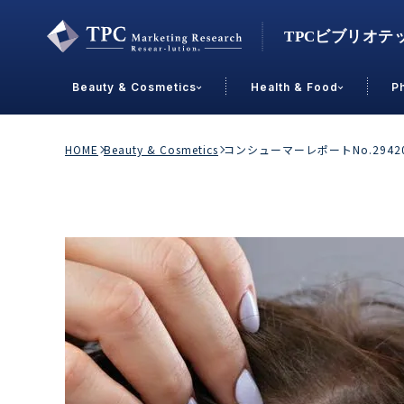
Beauty & Cosmetics
Health & Food
P
Contact Us
HOME
Beauty & Cosmetics
コンシューマーレポートNo.29
業界で選ぶ
Beauty & Cosmetics
Health &
スキンケア
男性
加工食品
メイクアップ
美容食品
飲料
ヘアケア
その他
乳製品
敏感肌・アトピー
菓子
R&D
ＰＢＦ
OEM
冷食