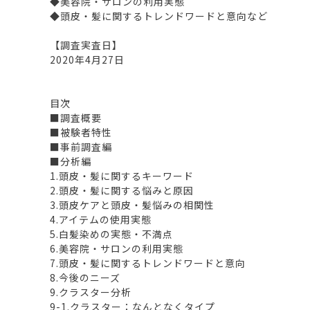
◆美容院・サロンの利用実態
◆頭皮・髪に関するトレンドワードと意向など
【調査実査日】
2020年4月27日
目次
■調査概要
■被験者特性
■事前調査編
■分析編
1.頭皮・髪に関するキーワード
2.頭皮・髪に関する悩みと原因
3.頭皮ケアと頭皮・髪悩みの相関性
4.アイテムの使用実態
5.白髪染めの実態・不満点
6.美容院・サロンの利用実態
7.頭皮・髪に関するトレンドワードと意向
8.今後のニーズ
9.クラスター分析
9-1.クラスター：なんとなくタイプ