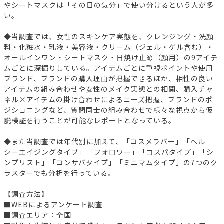
やシートマスクは「その日の気分」で使い分けるという人が多
い。
◆当調査では、女性のスキンケア実態を、クレンジング・洗顔
料・化粧水・乳液・美容液・クリーム（ジェル・ゲル含む）・
オールインワン・シートマスク・日焼け止め（顔用）の9アイテ
ムごとに深掘りしている。アイテムごとに重視ポイントや使用
ブランド、ブランドの購入理由が把握できるほか、相性の良い
アイテムの組み合わせや女性のメイク実態との相関、購入チャ
ネル×アイテムの掛け合わせによるニーズ把握、ブランドのポ
ジショニングなど、質問同士の組み合わせで様々な視点から仮
説検証を行うことが可能なレポートとなっている。
◆また当調査では年代別に加えて、「コスメラバー」「ヘル
シーエイジングタイプ」「フォロワー」「コスパタイプ」「シ
ンプリスト」「コンサバタイプ」「ミニマムタイプ」の7つのク
ラスターでも分析を行っている。
【調査方法】
■WEBによるアンケート調査
■調査エリア：全国