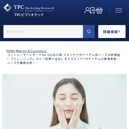
詳細検索
←戻る
詳細検索
HOME
Beauty & Cosmetics
コンシューマーレポートNo.3252022年 スキンケアのアイテム別ニーズ分析調査
―『クレンジング』から『日焼け止め』までスキンケア9アイテムの使用実態・
ニーズを徹底分析！―
業界で選ぶ
カテゴリで選ぶ