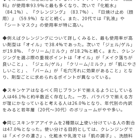
料』が使用率93.9%と最も多くなり、次いで『化粧水』
（84.1%）、『クレンジング』（83.7%）、『日焼け止め（顔
用）』（59.9%）などと続く。また、20代では『乳液』や
『シートマスク』の使用率が特に高い。
◆例えばクレンジングについて詳しくみると、最も使用率が高
い剤型は「オイル」で38.4%であった。次いで「ジェル/ゲル」
が19.8%、「クリーム/ミルク」が18.2%と続く。また、クレン
ジングを選ぶ際の重視ポイントは「オイル」が「メイク落ちが
良いこと」、「ジェル/ゲル」「クリーム/ミルク」が「肌にやさ
しいこと」、「バーム」が「毛穴汚れに効果があること」とな
り、剤型ごとに求められるポイントが異なっている。
◆スキンケアはなるべく同じブランドで揃えるようにしている
人は46.1%と約半数近く存在した。一方、バラバラで揃える方
が理にかなっていると考える人は26.0%となり、年代別の内訳
をみると若年層（20代～30代）のボリュームがやや多い。
◆同じスキンケアアイテムを2種類以上使い分けている人の割合
は47.0%となった。使い分ける目的としては、クレンジングで
は「メイクの濃さ」、化粧水や乳液では「肌の調子」、洗顔料