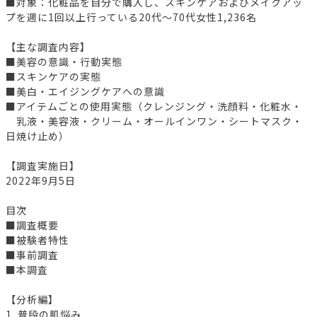
■対象：化粧品を自分で購入し、スキンケアおよびメイクアッ
プを週に1回以上行っている20代～70代女性1,236名
【主な調査内容】
■美容の意識・行動実態
■スキンケアの実態
■美白・エイジングケアへの意識
■アイテムごとの使用実態（クレンジング・洗顔料・化粧水・
乳液・美容液・クリーム・オールインワン・シートマスク・
日焼け止め）
【調査実施日】
2022年9月5日
目次
■調査概要
■被験者特性
■事前調査
■本調査
【分析編】
1. 普段の肌悩み