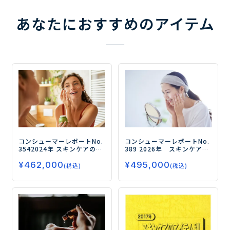
あなたにおすすめのアイテム
コンシューマーレポートNo.
コンシューマーレポートNo.
354
2024年 スキンケアのア
389
2026年 スキンケアの
イテム別ニーズ分析調査
アイテム別ニーズ分析調査
¥
462,000
¥
495,000
（第2弾）
－2年ぶりのリ
（第3弾）
ー「クレンジン
(税込)
(税込)
ニューアル！スキンケア化
グ」から「まつ毛美容液」
粧品を選択する決め手は？
まで、
11アイテムの使用
『クレンジング』から
実態から読み解くスキンケ
『日焼け止め』まで9アイテ
アの最新動向ー
ムの最新使用実態・ニーズ
を
徹底分析！－