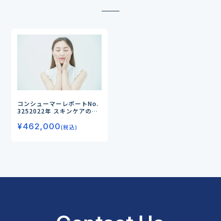
コンシューマーレポートNo.
325
2022年 スキンケアのア
イテム別ニーズ分析調査
―
¥
462,000
『クレンジング』から『日焼
(税込)
け止め』までスキンケア9ア
イテムの使用実態・ニーズを
徹底分析！―