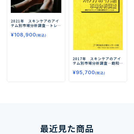
2021年 スキンケアのアイ
テム別市場分析調査
―トレ
ンドを徹底分析！コロナ禍
¥
108,900
での今後の展望とは？―
(税込)
2017年 スキンケアのアイ
テム別市場分析調査
―飽和
するスキンケア市場の差別
¥
95,700
化ポイントとは―
(税込)
最近見た商品