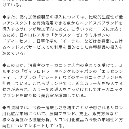
げている。
◆また、高付加価値製品の導入については、比較的生産性が低
いアシスタントを有効活用できる点からヘッドスパブランドを
導入するサロンが増加傾向にある。こういったニーズに対応す
るため、日本ロレアルの「ケラスターゼ」やミルボンの
「ディーセス」、日華化学の「イーラル」などは美容室におけ
るヘッドスパサービスでの利用を目的とした各種製品の投入を
進めている。
◆このほか、消費者のオーガニック志向の高まりを受けて、ミ
ルボンの「ヴィラロドラ」やヘンケルジャパンの「エッセンシ
ティ」、ナプラの「ナシード」などのオーガニックブランドも
伸長している。これらブランドでは、近年カラー剤を投入する
動きがみられ、カラー剤の導入をきっかけとしてオーガニック
ブランドを取り扱う美容室が増加している。
◆当資料では、今後一層厳しさを増すことが予想されるサロン
用化粧品市場について、展開ブランド、売上、販売方法など
様々な角度から徹底分析。サロン用化粧品の今後の市場性と方
向性についてレポートしている。