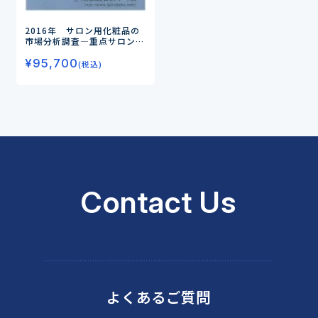
2016年 サロン用化粧品の
市場分析調査
―重点サロンへ
の支援強化と高付加価値製品
¥
95,700
の導入が活性化―
(税込)
Contact Us
よくあるご質問