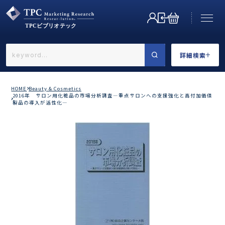
詳細検索
←戻る
詳細検索
HOME
Beauty & Cosmetics
2016年 サロン用化粧品の市場分析調査―重点サロンへの支援強化と高付加価値
製品の導入が活性化―
業界で選ぶ
カテゴリで選ぶ