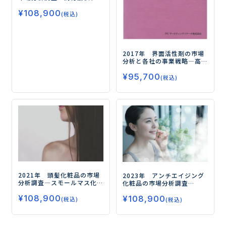
化・ブランド強化・物販拡
¥
108,900
大が市場の成長を牽引ー
(税込)
2017年 界面活性剤の市場
分析と各社の事業戦略
―高
機能・高付加価値製品が今
¥
95,700
後の需要開拓の鍵を握る―
(税込)
2021年 頭髪化粧品の市場
2023年 アンチエイジング
分析調査
―スモールマス化
化粧品の市場分析調査
が加速するなか、高付加価
ー“点”の細分化と“面”の多
¥
108,900
値戦略が鍵に―
¥
108,900
様化、今後は「アンチエイ
(税込)
(税込)
ジング」から「ウェルエイ
ジング」へー