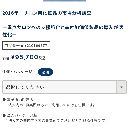
2016年 サロン用化粧品の市場分析調査
調査の種類で選ぶ
―重点サロンへの支援強化と高付加価値製品の導入が活
性化―
商品番号
mr210160277
¥
95,700
価格
税込
リセット
検索する
仕様・パッケージ
● 事業所内限定版
1法人内の1事業所のみでご利用いただける仕様です。
● 法人パッケージ版
1法人内の国内すべての事業所でご利用いただける仕様です。