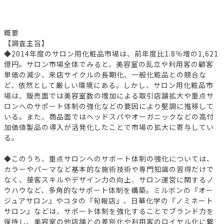
概要
【調査主旨】
◆2014年度のサロン用化粧品市場は、前年度比1.8％増の1,621
億円。サロン市場全体でみると、美容室の乱立や利用客の顧客
単価の減少、来店サイクルの長期化、一般化粧品との競合な
ど、依然として厳しい環境にある。しかし、サロン用化粧品市
場は、販売面では美容室数の増加による取引店舗拡大や重点サ
ロンへのサポート体制の強化などの要因により堅調に推移して
いる。また、商品面ではヘッドスパやオーガニックなどの高付
加価値製品の導入が活発化したことで市場の拡大に寄与してい
る。
◆このうち、重点サロンへのサポート体制の強化については、
カラーやパーマなど基本的な施術技術や専門知識の習得だけで
なく、接客スキルやデザイン力の向上、サロン運営に関するノ
ウハウなど、多角的なサポート体制を構築。ミルボンの『オー
ジュアサロン』やコタの『旬報店』、日華化学の『ノミネート
サロン』などは、サポート体制を強化することでブランド力を
保持し、美容室の他店舗との差別化や利用客のロイヤル化に繋