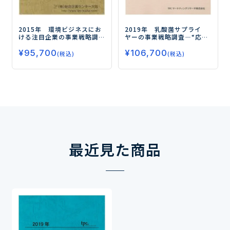
2015年 環境ビジネスにお
2019年 乳酸菌サプライ
ける注目企業の事業戦略調
ヤーの事業戦略調査
―“応用
査
―独自のターゲット戦略
製品の広がり”と“機能性の
¥
95,700
で成長市場に挑む主要各社
¥
106,700
多様化”で市場が急拡大―
(税込)
(税込)
の動向を探る―
最近見た商品