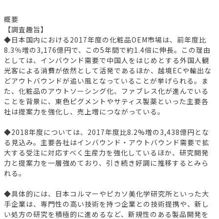
概要
【調査趣旨】
◆日本国内における2017年度の化粧品OEM市場は、前年度比
8.3％増の3,176億円で、この5年間で約1.4倍に伸長。この理由
としては、インバウンド需要で中国人をはじめとする外国人観
光客による消費が依然として活発であるほか、越境ECや輸出な
どアウトバウンドが追い風となっていることが挙げられる。ま
た、化粧品のアウトソーシング化、ファブレス化が進んでいる
ことを背景に、東色ピグメントやサティス製薬といった主要各
社は提案力を強化し、売上増につながっている。
◆2018年度については、2017年度比8.2%増の3,438億円とな
る見込み。主要各社はインバウンド・アウトバウンド需要で拡
大する受注に対応すべく生産力を強化しているほか、研究開発
力と提案力を一層強めており、引き続き好調に推移するとみら
れる。
◆具体的には、日本コルマーやピカソ美化学研究所といった大
手企業は、専門性の高い技術を持つ企業との技術提携や、新し
い処方の研究を積極的に進めるなど、新規性のある製品開発を