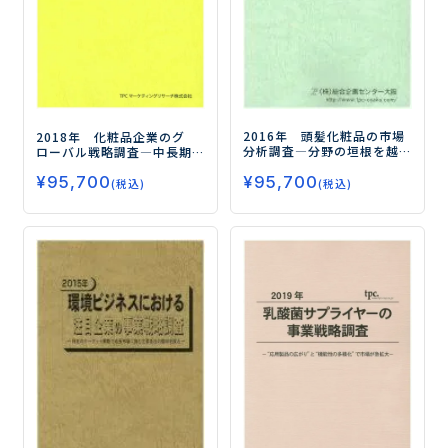
2016年 頭髪化粧品の市場
2018年 化粧品企業のグ
分析調査
―分野の垣根を越
ローバル戦略調査
―中長期
えた商品提案が活発化―
的な投資が活発化：キー
¥
95,700
¥
95,700
ワードは『Made in Japa
(税込)
(税込)
n』と『デジタル』―