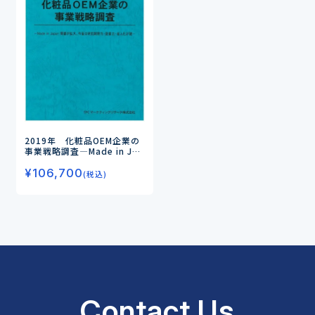
2019年 化粧品OEM企業の
事業戦略調査
―Made in Jap
an需要が拡大、今後は研究
¥
106,700
開発力・提案力・省人化が鍵
(税込)
―
Contact Us