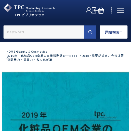
詳細検索
←戻る
詳細検索
HOME
Beauty & Cosmetics
2019年 化粧品OEM企業の事業戦略調査―Made in Japan需要が拡大、今後は研
究開発力・提案力・省人化が鍵―
業界で選ぶ
カテゴリで選ぶ