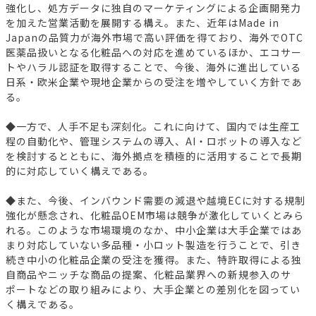
強化し、処方データに独自のマーケティングによる企画開発力
を加えた営業活動を展開する構え。また、近年はMade in
Japanの品質力が海外市場で高い評価を得ており、海外でOTC
医薬品扱いとなる化粧品への対応を進めているほか、エコサー
トやハラル認証を取得することで、今後、海外に進出している
日系・欧米企業や現地企業からの受注を増やしていく方針であ
る。
◆一方で、人手不足も深刻化。これに向けて、国内では生産工
程の自動化や、管理システムの導入、AI・ロボットの導入など
を検討するとともに、海外拠点を積極的に活用することで長期
的に対応していく構えである。
◆また、今後、インバウンド需要の減退や越境ECに対する規制
強化が懸念され、化粧品OEM市場は競争が激化していくとみら
れる。このような市場環境のなか、中小企業は大手企業ではあ
まり対応していない多品種・小ロット製造を行うことで、引き
続き中小の化粧品企業の受注を獲得。また、特許取得による独
自商品やニッチな商品の提案、化粧品業界への新規参入のサ
ポートなどの取り組みにより、大手企業との差別化を図ってい
く構えである。