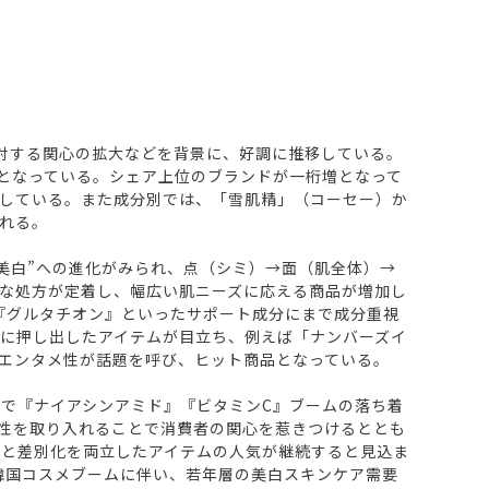
防に対する関心の拡大などを背景に、好調に推移している。
3となっている。シェア上位のブランドが一桁増となって
く伸長している。また成分別では、「雪肌精」（コーセー）か
られる。
美白”への進化がみられ、点（シミ）→面（肌全体）→
な処方が定着し、幅広い肌ニーズに応える商品が増加し
『グルタチオン』といったサポート成分にまで成分重視
に押し出したアイテムが目立ち、例えば「ナンバーズイ
るエンタメ性が話題を呼び、ヒット商品となっている。
で『ナイアシンアミド』『ビタミンC』ブームの落ち着
メ性を取り入れることで消費者の関心を惹きつけるととも
性と差別化を両立したアイテムの人気が継続すると見込ま
韓国コスメブームに伴い、若年層の美白スキンケア需要