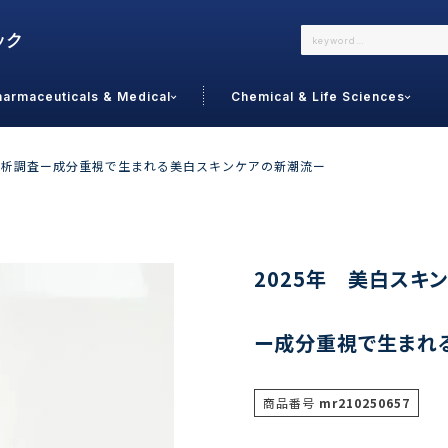
harmaceuticals & Medical
Chemical & Life Sciences
よくあるご質問
メールでのお問い合わせ
場分析調査ー成分重視で生まれる美白スキンケアの新潮流ー
詳しくはこちら
お問い合わせ
カテゴリで選ぶ
調査の種
2025年 美白スキ
 Food
トッ
ー成分重視で生まれ
通販
ご利
サプリ
よく
美容
シニア
商品番号
mr210250657
お問
リセット
検索する
女性・フェムケア
オーラル
コー