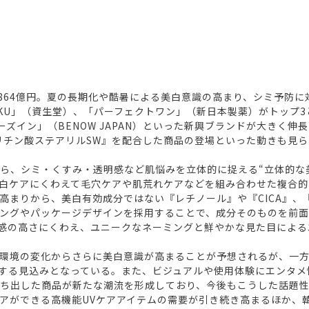
の2,864億円。夏の長期化や酷暑による美白意識の高まり、シミ予
AKU」（資生堂）、「パーフェクトワン」（新日本製薬）がトップ
バーズイン」（BENOW JAPAN）といった新興ブランドが大き
ルリチン酸ステアリルSW』を配合した商品の登場といった動きも見
から、シミ・くすみ・透明感など肌悩みを立体的に捉える“立体的な
白ケアにくわえて毛穴ケアや肌荒れケアなどを組み合わせた複合的
高まりから、美白有効成分ではない『レチノール』や『CICA』、
ングやパッケージデザインを採用することで、成分そのものを前面
果実感の高さにくわえ、ユニークなネーミングと鮮やかな見た目によ
環境の変化からさらに美白意識が高まることが予想されるが、一方
鈍化する見込みとなっている。また、ビジュアルや使用体験にエンタ
打ち出した商品が新たな潮流を形成しており、今後もこうした話題
アができる高機能UVケアアイテムの需要が引き続き高まるほか、