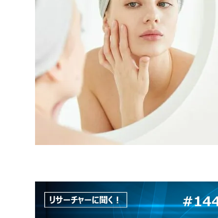
原料・素材
業務用
通販
食品添加物
美容室・サロン
R&D
海外
海外
Pharmaceuticals & Medical
Chemical
患者調査
デジタル・Dtx
ファイン・
ドクター調査
その他
プラスチッ
モダリティ
農薬・農業
がん
電子材料
精神神経
自動車
呼吸器・免疫
ライフサイ
骨・関節
CDMO
循環器・代謝
戦略
泌尿器・婦人
海外
戦略
その他
調査の種類から探す
市場調査
消費者調査
戦略調査
素材・原料・R&D調査