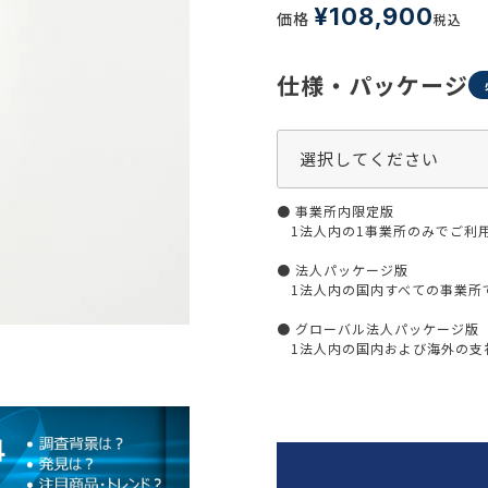
生活習慣
¥
108,900
価格
税込
介護
機能性原料・素材
その他
仕様・パッケージ
 & Life Sciences
スペシャリティ・原料
ク・容器・包装材
資材
〒550-
● 事業所内限定版
大阪市
エンス
TEL 0
1法人内の1事業所のみでご利
● 法人パッケージ版
1法人内の国内すべての事業所
● グローバル法人パッケージ版
患者・ドクター調査
1法人内の国内および海外の支社
海外・グローバル調査