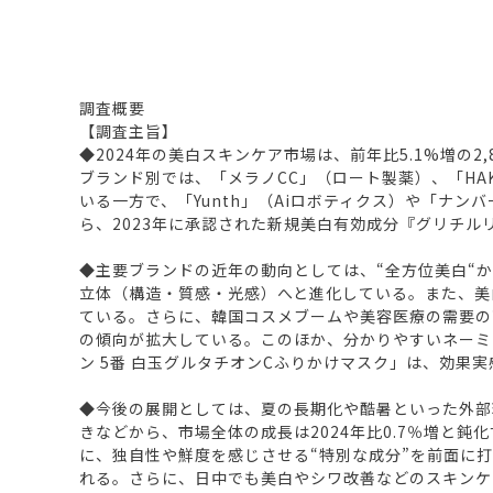
調査概要
【調査主旨】
◆2024年の美白スキンケア市場は、前年比5.1%増
ブランド別では、「メラノCC」（ロート製薬）、「H
いる一方で、「Yunth」（Aiロボティクス）や「ナン
ら、2023年に承認された新規美白有効成分『グリチ
◆主要ブランドの近年の動向としては、“全方位美白“
立体（構造・質感・光感）へと進化している。また、美
ている。さらに、韓国コスメブームや美容医療の需要の
の傾向が拡大している。このほか、分かりやすいネーミ
ン 5番 白玉グルタチオンCふりかけマスク」は、効
◆今後の展開としては、夏の長期化や酷暑といった外部
きなどから、市場全体の成長は2024年比0.7％増と
に、独自性や鮮度を感じさせる“特別な成分”を前面に
れる。さらに、日中でも美白やシワ改善などのスキンケ