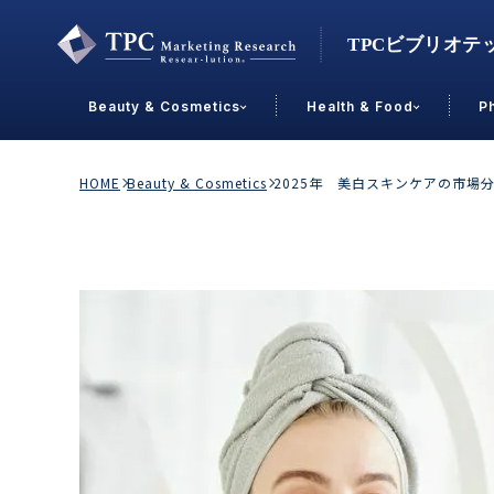
Beauty & Cosmetics
Health & Food
P
Contact Us
HOME
Beauty & Cosmetics
2025年 美白スキンケアの市
業界で選ぶ
Beauty & Cosmetics
Health &
スキンケア
男性
加工食品
メイクアップ
美容食品
飲料
ヘアケア
その他
乳製品
敏感肌・アトピー
菓子
R&D
ＰＢＦ
OEM
冷食