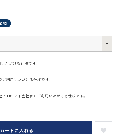
0013
西区新町2-4-2 なにわ筋SIAビル［
Map
］
6-6538-5358（代表）
用いただける仕様です。
でご利用いただける仕様です。
・100％子会社までご利用いただける仕様です。
カートに入れる