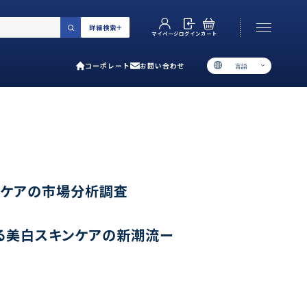
詳細検索
カート
ログイン
マイページ
コーポレート
お問い合わせ
言語
お電話でのお問い合わせ
06-6538-5358
［ 9:00-17:00 土日祝除く ］
類で選ぶ
ンケアの市場分析調査
プ
る美白スキンケアの新潮流ー
用ガイド
あるご質問
い合わせ
ポレート