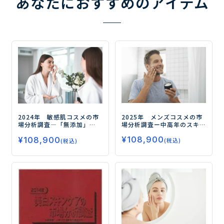
あなたにおすすめのアイテム
2025年 メンズコスメの市
2024年 敏感肌コスメの市
場分析調査
ー中高年のスキ
場分析調査
―「無添加」
ンケア習慣が市場拡大を後
「プレミアム」「ダーマコ
¥
108,900
押しー
¥
108,900
スメ」の 3つの潮流で市場は
(税込)
(税込)
競争激化―