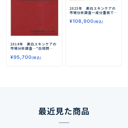
2025年 美白スキンケアの
市場分析調査
ー成分重視で
生まれる美白スキンケアの
¥
108,900
新潮流ー
(税込)
2014年 美白スキンケアの
市場分析調査
―“白斑問
題”以降の市場動向を徹底分
¥
95,700
析―
(税込)
最近見た商品