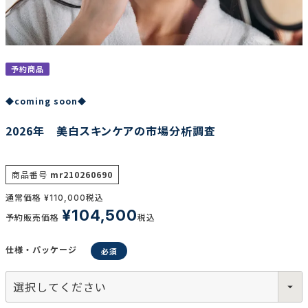
調査の種類で選ぶ
予約商品
◆coming soon◆
2026年 美白スキンケアの市場分析調査
リセット
検索する
商品番号
mr210260690
通常価格
税込
¥
110,000
¥
104,500
予約販売価格
税込
仕様・パッケージ