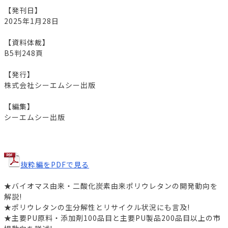
【発刊日】
2025年1月28日
【資料体裁】
B5判248頁
【発行】
株式会社シーエムシー出版
【編集】
シーエムシー出版
抜粋編をPDFで見る
★バイオマス由来・二酸化炭素由来ポリウレタンの開発動向を
解説!
★ポリウレタンの生分解性とリサイクル状況にも言及!
★主要PU原料・添加剤100品目と主要PU製品200品目以上の市