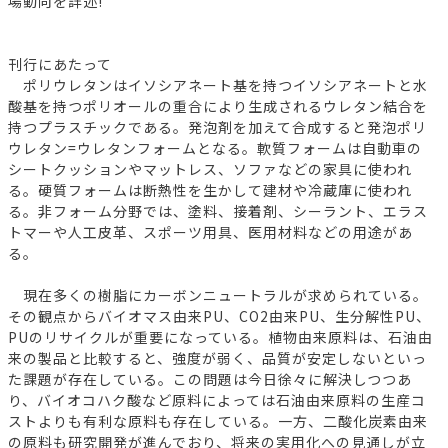
場動向を詳述!
刊行にあたって
ポリウレタンはイソシアネート基を持つイソシアネートと水
酸基を持つポリオールの重合により生成されるウレタン結合を
持つプラスチックである。発泡剤を加えて合成すると発泡ポリ
ウレタン=ウレタンフォームとなる。軟質フォームは自動車の
シートクッションやマットレス、ソファなどの家具に使われ
る。硬質フォームは断熱性を生かして建材や冷蔵庫に使われ
る。非フォーム分野では、塗料、接着剤、シーラント、エラス
トマーや人工皮革、スポーツ用具、医用材料などの用途があ
る。
現在多くの樹脂にカーボンニュートラルが求められている。
その観点からバイオマス由来PU、CO2由来PU、生分解性PU、
PUのリサイクルが重要になっている。植物由来原料は、石油由
来の製品と比較すると、強度が弱く、品質が安定しないといっ
た課題が存在している。この問題は今日徐々に解決しつつあ
り、バイオコハク酸など原料によっては石油由来原料の生産コ
ストよりも有利な原料も存在している。一方、二酸化炭素由来
の原料も研究開発が進んでおり、将来の実用化への見通しが立