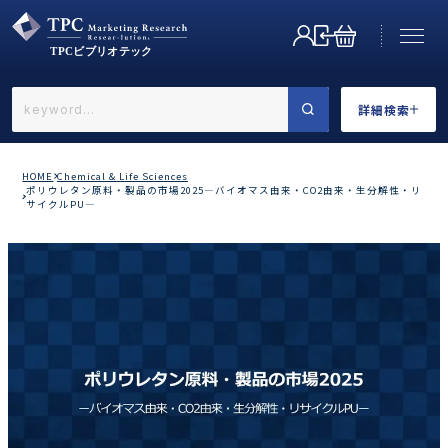
詳細検索
←戻る
詳細検索
HOME
Chemical & Life Sciences
ポリウレタン原料・製品の市場2025―バイオマス由来・CO2由来・生分解性・リ
サイクルPU―
業界で選ぶ
カテゴリで選ぶ