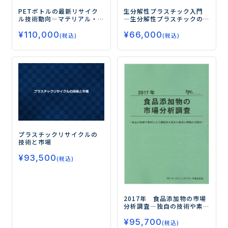
PETボトルの最新リサイク
生分解性プラスチック入門
ル技術動向
―マテリアル・
―生分解性プラスチックの
ケミカル・バイオ―
基礎から最新技術・製品動
¥
110,000
¥
66,000
向まで―
(税込)
(税込)
プラスチックリサイクルの
技術と市場
¥
93,500
(税込)
2017年 食品添加物の市場
分析調査
―独自の技術や素
材により機能性を高めた製
¥
95,700
品の開発が活発化―
(税込)