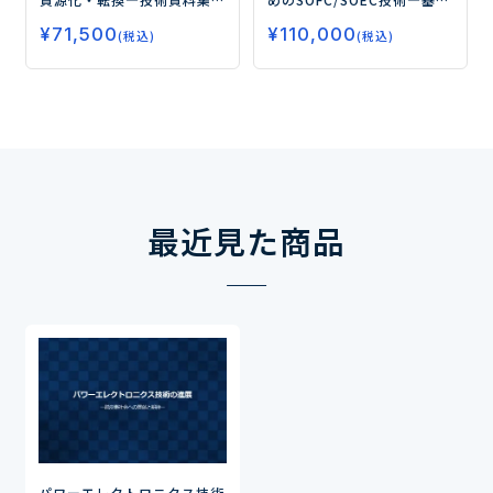
―
礎・評価法から熱利用を含
¥
71,500
¥
110,000
むシステム応用まで―
(税込)
(税込)
最近見た商品
パワーエレクトロニクス技術