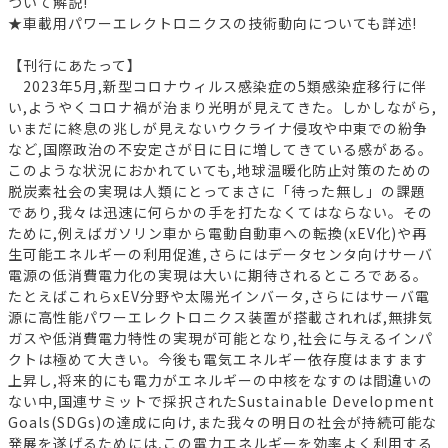
ついて解説!
★車載用パワーエレクトロニクスの技術動向についても詳述!
【刊行にあたって】
2023年5月,新型コロナウィルス感染症の5類感染症移行に伴
い,ようやくコロナ禍が治まり光明が見えてきた。しかしながら,
いまだに終息の兆しが見えないウクライナ侵攻や中東での紛争
など,国際政治の不安定さが日に日に増してきている感がある。
このような状況におかれていても,地球温暖化防止対策のための
脱炭素社会の実現は人類にとってまさに「待った無し」の課題
であり,我々は迅速に何らかの手を打たなくてはならない。その
ために,例えばガソリン車から電動自動車への転換(xEV化)や再
生可能エネルギーの利用促進,さらにはデータセンタ向けサーバ
電源の低消費電力化の実現は大いに期待されるところである。
たとえばこれらxEV分野や太陽光インバータ,さらにはサーバ電
源に高性能パワーエレクトロニクス装置が搭載されれば,無排気
ガスや低消費電力特性の実現が可能となり,社会に与えるインパ
クトは極めて大きい。今後も電気エネルギー依存度はますます
上昇し,将来的にも電力がエネルギーの中核をなすのは間違いの
ない中,国連サミットで採択されたSustainable Development
Goals(SDGs)の達成に向け,また我々の明日の社会が持続可能な
発展を遂げるためには,この電力エネルギーを効率よく利用する