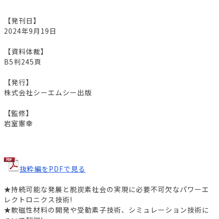
【発刊日】
2024年9月19日
【資料体裁】
B5判245頁
【発行】
株式会社シーエムシー出版
【監修】
岩室憲幸
抜粋編をPDFで見る
★持続可能な発展と脱炭素社会の実現に必要不可欠なパワーエ
レクトロニクス技術!
★軟磁性材料の開発や受動素子技術、シミュレーション技術に