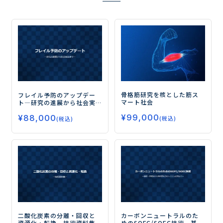
骨格筋研究を核とした筋ス
フレイル予防のアップデー
マート社会
ト
―研究の進展から社会実
装まで―
¥
99,000
¥
88,000
(税込)
(税込)
二酸化炭素の分離・回収と
カーボンニュートラルのた
資源化・転換
―技術資料集
めのSOFC/SOEC技術
―基