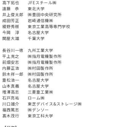
高下拓也 JFEスチール㈱
遠藤 恭 東北大学
井上俊太郎 ㈱豊田中央研究所
成田芳正 岩崎通信機㈱
綾野秀樹 東京工業高等専門学校
今岡 淳 名古屋大学
関屋大雄 千葉大学
長谷川一徳 九州工業大学
平上克之 ㈱指月電機製作所
前畑安志 ㈱指月電機製作所
内藤正浩 ㈱村田製作所
鈴木祥一郎 ㈱村田製作所
重松浩一 名古屋大学
山本真義 名古屋大学
増澤高志 三菱重工業㈱
石戸亮祐 ローム㈱
川口雄介 東芝デバイス&ストレージ㈱
福西篤志 ㈱デンソー
髙木茂行 東京工科大学