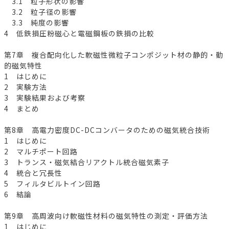
3.1 粒子形状の影響
3.2 粒子径の影響
3.3 純度の影響
4 低鉄損圧粉磁心と電磁鋼板の鉄損の比較
第7章 複合配向化した軟磁性微粒子コンポジット材の静的・動
的磁気特性
1 はじめに
2 実験方法
3 実験結果および考察
4 まとめ
第8章 高電力密度DC-DCコンバータのための磁気統合技術
1 はじめに
2 マルチポート回路
3 トランス・磁気結合リアクトル統合磁気素子
4 統合と冗長性
5 フィルタビルトイン回路
6 結論
第9章 高周波向け軟磁性材料の磁気特性の測定・評価方法
1 はじめに