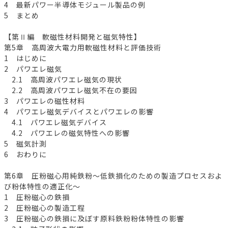
4 最新パワー半導体モジュール製品の例
5 まとめ
【第Ⅱ編 軟磁性材料開発と磁気特性】
第5章 高周波大電力用軟磁性材料と評価技術
1 はじめに
2 パワエレ磁気
2.1 高周波パワエレ磁気の現状
2.2 高周波パワエレ磁気不在の要因
3 パワエレの磁性材料
4 パワエレ磁気デバイスとパワエレの影響
4.1 パワエレ磁気デバイス
4.2 パワエレの磁気特性への影響
5 磁気計測
6 おわりに
第6章 圧粉磁心用純鉄粉～低鉄損化のための製造プロセスおよ
び粉体特性の適正化～
1 圧粉磁心の鉄損
2 圧粉磁心の製造工程
3 圧粉磁心の鉄損に及ぼす原料鉄粉粉体特性の影響