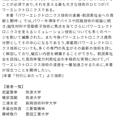
ことが必須であり,それを支える最も大きな技術のひとつがパ
ワーエレクトロニクスである。
本書『パワーエレクトロニクス技術の進展-脱炭素社会への貢
献と期待-』では,パワー半導体デバイスや回路技術の総論に続
き,磁性材料や受動素子技術に焦点を当てさらにパワーエレクト
ロニクスを支えるシミュレーション技術についても多くのペー
ジを割いて編集された。また今後パワーエレクトロニクス適用
分野としてその中心になるであろう,車載用パワーエレクトロニ
クス技術についても,多くの専門の先生がその最新の技術を詳し
く解説しており,幅広い内容を網羅することができた。脱炭素社
会を目指した高効率電力利用社会の本格的な実現に向けて,パ
ワーエレクトロニクス技術の浸透を一層加速させるために,本書
が役立つことを期待したい。
(本書「刊行にあたって」より抜粋)
【著者一覧】
岩室憲幸 筑波大学
磯部高範 筑波大学
三浦友史 長岡技術科学大学
多留谷政良 三菱電機㈱
藤﨑敬介 豊田工業大学