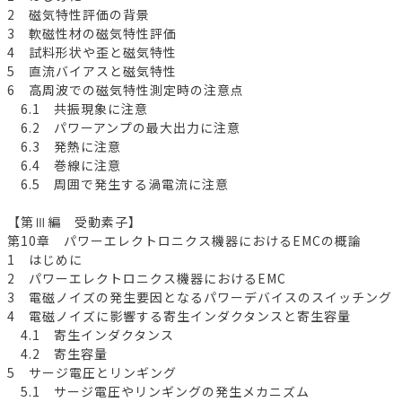
2 磁気特性評価の背景
3 軟磁性材の磁気特性評価
4 試料形状や歪と磁気特性
5 直流バイアスと磁気特性
6 高周波での磁気特性測定時の注意点
6.1 共振現象に注意
6.2 パワーアンプの最大出力に注意
6.3 発熱に注意
6.4 巻線に注意
6.5 周囲で発生する渦電流に注意
【第Ⅲ編 受動素子】
第10章 パワーエレクトロニクス機器におけるEMCの概論
1 はじめに
2 パワーエレクトロニクス機器におけるEMC
3 電磁ノイズの発生要因となるパワーデバイスのスイッチング
4 電磁ノイズに影響する寄生インダクタンスと寄生容量
4.1 寄生インダクタンス
4.2 寄生容量
5 サージ電圧とリンギング
5.1 サージ電圧やリンギングの発生メカニズム