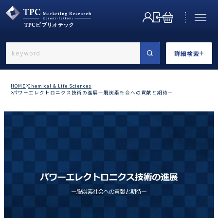
詳細検索
←戻る
詳細検索
HOME
Chemical & Life Sciences
パワーエレクトロニクス技術の進展―脱炭素社会への貢献と期待―
業界で選ぶ
カテゴリで選ぶ