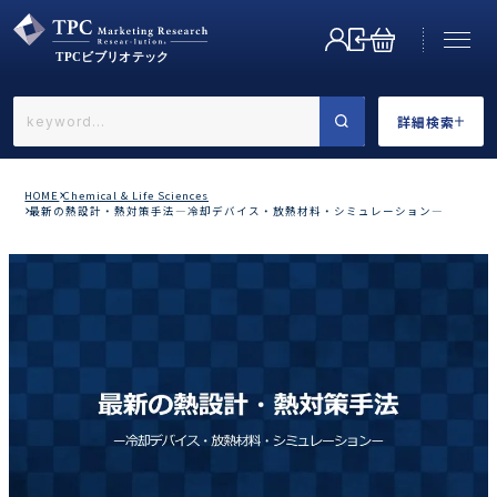
詳細検索
←戻る
詳細検索
HOME
Chemical & Life Sciences
最新の熱設計・熱対策手法―冷却デバイス・放熱材料・シミュレーション―
業界で選ぶ
カテゴリで選ぶ