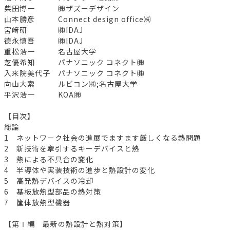
柴田博一 ㈱ザズーデザイン
山本勝彦 Connect design office㈱
宮﨑研 ㈱IDAJ
德永慎吾 ㈱IDAJ
重松浩一 名古屋大学
芝優希知 パナソニック コネクト㈱
入来院美代子 パナソニック コネクト㈱
向山大索 ルビコン㈱;名古屋大学
平沢浩一 KOA㈱
【目次】
総論
1 ネットワーク社会の進展でますます厳しくなる熱問題
2 新技術を牽引するキーデバイスと熱
3 熱による不具合の変化
4 半導体や実装技術の進歩と熱設計の変化
5 高発熱デバイスの冷却
6 基板放熱型部品の熱対策
7 筐体放熱型機器
【第Ⅰ編 最新の熱設計と熱対策】