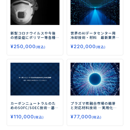
新型コロナウイルスや今後
世界のAIデータセンター用
の感染症にポリマー等各種
冷却技術・材料 最新業界
材料メーカーが対応できる
レポート
¥
250,000
¥
220,000
こと
―スマホや病院・・・
(税込)
(税込)
あなたの材料・技術はどこ
に活かされるか―
カーボンニュートラルのた
プラズマ核融合市場の萌芽
めのSOFC/SOEC技術
―基
と対応材料技術
―実用化を
礎・評価法から熱利用を含
見据えたテックベンチャー
¥
110,000
¥
77,000
むシステム応用まで―
の動き―
(税込)
(税込)