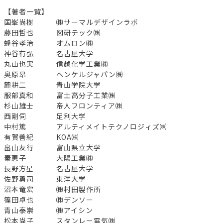
【著者一覧】
国峯尚樹 ㈱サーマルデザインラボ
藤田哲也 図研テック㈱
蜂谷孝治 オムロン㈱
神谷有弘 名古屋大学
丸山也実 信越化学工業㈱
奥原昂 ヘンケルジャパン㈱
麓耕二 青山学院大学
服部真和 富士高分子工業㈱
杉山雄士 帝人フロンティア㈱
西剛伺 足利大学
中村篤 アルティメイトテクノロジィズ㈱
有賀善紀 KOA㈱
畠山友行 富山県立大学
秦恵子 大陽工業㈱
長野方星 名古屋大学
佐野勇司 東洋大学
沼本竜宏 ㈱村田製作所
篠田卓也 ㈱デンソー
青山泰崇 ㈱アイシン
松本尚子 スタンレー電気㈱