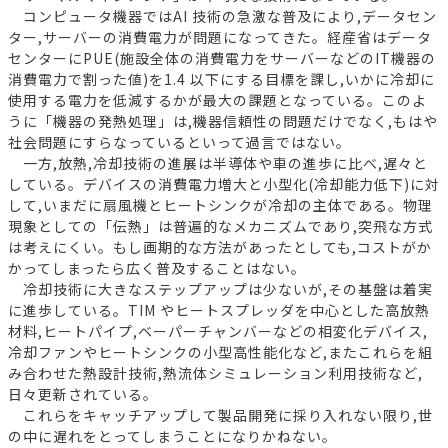
コンピュータ機器ではAI 技術の急激な普及により,データセン
ター,サーバーの消費電力が問題になってきた。経産省はデータ
センターにPUE(施設全体の消費電力をサーバーなどのIT機器の
消費電力で割った値)を1.4 以下にする目標を課し,いかに冷却に
使用する電力を低減するかが最大の課題となっている。このよ
うに「機器の発熱処理」は,機器信頼性の問題だけでなく,もはや
社会問題にすらなっているといって過言ではない。
一方,放熱,冷却技術の進展は半導体や車の進歩に比べ,遅々と
している。デバイスの消費電力増大と小型化(冷却能力低下)に対
して,いまだに扇風機とヒートシンクが冷却の主体である。物理
現象としての「伝熱」は普遍的なメカニズムであり,突飛な方式
は考えにくい。もし画期的な方法があったとしても,コストがか
かってしまったら広く普及することはない。
冷却技術に大きなステップアップは少ないが,その基盤は着実
に進歩している。TIM やヒートスプレッダを中心とした高放熱
材料,ヒートパイプ,ベーパーチャンバーなどの相変化デバイス,
冷却ファンやヒートシンクの小型高性能化など,またこれらを組
み合わせた熱設計技術,熱流体シミュレーション利用技術など,
日々更新されている。
これらをキャッチアップして製品開発に採り入れない限り,世
の中に遅れをとってしまうことになりかねない。