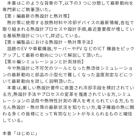
本書はこのような背景の下,以下の3 つに分類して最新動向を
専門家にご執筆頂いた。
【第Ⅰ編最新の熱設計と熱対策】
熱対策に使用する放熱材料や冷却デバイスの最新情報,各社で
取り組まれる熱設計プロセスや設計手順,最近重要度が増してい
る基板熱設計について,詳述している。
【第Ⅱ編製品における熱設計・熱対策手法】
話題のEV や車載機器,サーバーやPV などのICT 機器をピック
アップして最新の動向について解説して頂いた。
【第Ⅲ編シミュレーションと計測技術】
今や熱設計に不可欠のツールとなった熱流体シミュレーショ
ンの最新動向と部品の小型化で難しくなった温度測定などにつ
いて最新動向を詳しく説明頂いた。
本書は,厳しい熱設計要件に直面され冷却手段を検討されてい
る方,熱設計手法やプロセスの変革を推進されている方,シミュ
レーションの活用や熱特性計測の導入を考えられている方,もち
ろん熱設計・熱対策の最新状況を知りたい方,電子機器の熱に関
わる多くの皆様にとって有効なヒントが与えられるものと確信
している。
本書「はじめに」