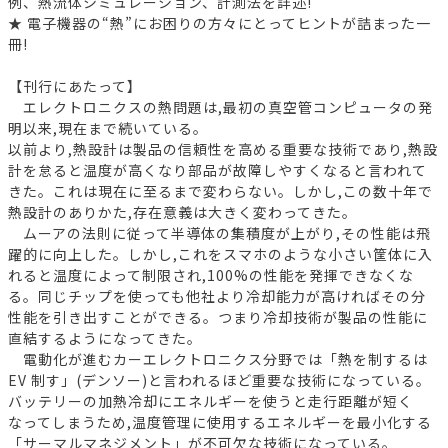
例、熱流体シミュレーション、計測法を詳述!
★ 電子機器の“熱”にお困りの方々にとってヒントが詰まった一
冊!
【刊行にあたって】
エレクトロニクスの熱問題は,最初の真空管コンピュータの発
明以来,現在まで続いている。
以前より,熱設計は製品の信頼性を高める重要な技術であり,熱設
計を怠ると温度が高くなり部品が故障しやすくなると言われて
きた。これは現在に至るまで変わらない。しかし,この数十年で
熱設計のありかた,存在意義は大きく変わってきた。
ムーアの法則に従って半導体の集積度が上がり,その性能は飛
躍的に向上した。しかし,これをスマホのような小さい筐体に入
れると温度によって制限され,100%の性能を発揮できなくな
る。同じチップを使っても他社より冷却能力が高ければその分
性能を引き出すことができる。つまり冷却技術が製品の性能に
直結するようになってきた。
電動化が進むカーエレクトロニクス分野では「熱を制するは
EV 制す」(デンソー)と言われるほど重要な技術になっている。
バッテリーの加熱冷却にエネルギーを使うと走行距離が短く
なってしまうため,温度管理に使用するエネルギーを最小化する
「サーマルマネジメント」が不可欠な技術になっている。