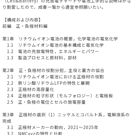
（Cell&Battery）の充放電チャートや電池工学的な説明はかな
り割愛したので、成書一覧から適宜参照願いたい。
【構成および内容】
前編 正・負極材料編
第1章 リチウムイオン電池の概要，化学電池の電気化学
1.1 リチウムイオン電池の基本構成と電気化学
1.2 電池の充放電特性，エネルギーとパワー
1.3 製造プロセスと原材料，部材
第2章 正・負極材の役割分担，主役と裏方の協合
2.1 リチウムイオン電池における正極材の役割
2.2 鉄リン酸リチウムLFPの特性と展開
2.3 正極材の高容量化
2.4 正極材の粒子形状（モルフォロジー）と電極板
2.5 正・負極の電位とセルの放電容量
第3章 正極材の選択（1）ニッケルとコバルト系，電解液系の
完成
3.1 正極材メーカーの動向，2021～2025年
3.2 NMCxyzの特性と比較