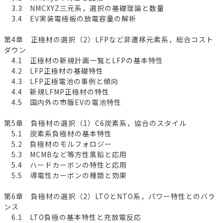
3.3 NMCXYZ三元系，選択の基礎理論と数量
3.4 EV実装電極板の放電容量の解析
第4章 正極材の選択（2）LFPなど非遷移元素系，総合コスト
ダウン
4.1 正極材の新規計画一覧とLFPの基本特性
4.2 LFP正極材の基礎特性
4.3 LFP正極電池の事例と傾向
4.4 新規LFMP正極材の特性
4.5 国内外の市販EVの電池特性
第5章 負極材の選択（1）C6炭素系，協合のスタイル
5.1 炭素系負極材の基本特性
5.2 負極材のモルフォロジー
5.3 MCMBなど等方性黒鉛と応用
5.4 ハードカーボンの特性と応用
5.5 導電性カーボンの種類と効果
第6章 負極材の選択（2）LTOとNTO系，パワー特性とのバラ
ンス
6.1 LTO負極の基本特性と充放電反応