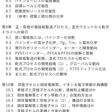
8.5 バインダーレスの電極構成
8.6 目標レベルと可能性
8.7 硫黄原料ソースの可能性
8.8 （参考）硫黄と硫化物の化学
第9章 正・負極の電極板製造プロセス，湿式ウエットから乾式
ドライへの移行
9.1 良い電極板とは，バインダーの役割
9.2 バインダーの高分子化学，Tg，Tm，と電気化学
9.3 現行のポリマーバインダー，メーカーと開発動向
9.4 PVDFバインダー，PFOA＆PFOSの誤解と理解
9.5 電極板製造の転換，湿式プロセスから乾式へ
9.6 乾式プロセスの開発段階（1），グローバルな動向
9.7 乾式プロセスの開発段階（2），PTFEフィブリル化法
9.8 まとめ，乾式プロセスへの期待
第10章 双極子セルと固体電解質，イオン＆電子移動の再構築
10.1 単極子と双極子セルの比較，液絡防止構造ほか
10.2 固体電解質とイオン移動パス，合理的方法は
10.3 固体電解質と双極子セル（1），構造の合理化
10.4 固体電解質と双極子セル（2），特許情報ほか
10.5 双極子セルの実績と今後の開発