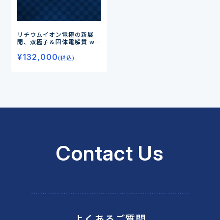
リチウムイオン電極の新展
開、双極子＆固体電解質 wit
h 乾式電極
―LFP、LTO、NT
¥
132,000
O、SiOx/C、Li/硫黄セル―
(税込)
Contact Us
よくあるご質問