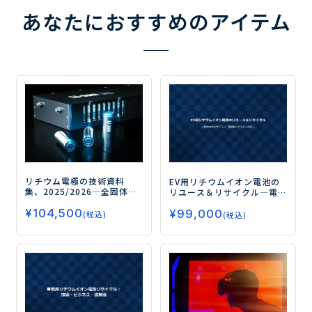
あなたにおすすめのアイテム
リチウム電極の技術資料
EV用リチウムイオン電池の
集、2025/2026
―全固体セ
リユース＆リサイクル
―電
ル、双極子セル、リチウム
池材料のサプライ、諸規制
¥
104,500
硫黄セル ～with ドライ電
¥
99,000
とビジネス対応―
(税込)
(税込)
極 and 伝導パス～―