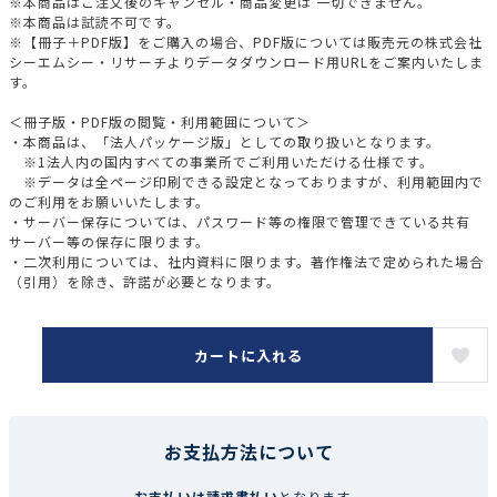
※本商品はご注文後のキャンセル・商品変更は 一切できません。
※本商品は試読不可です。
※【冊子＋PDF版】をご購入の場合、PDF版については販売元の株式会社
シーエムシー・リサーチよりデータダウンロード用URLをご案内いたしま
す。
＜冊子版・PDF版の閲覧・利用範囲について＞
・本商品は、「法人パッケージ版」としての取り扱いとなります。
※1法人内の国内すべての事業所でご利用いただける仕様です。
※データは全ページ印刷できる設定となっておりますが、利用範囲内で
のご利用をお願いいたします。
・サーバー保存については、パスワード等の権限で管理できている共有
サーバー等の保存に限ります。
・二次利用については、社内資料に限ります。著作権法で定められた場合
（引用）を除き、許諾が必要となります。
カートに入れる
お支払方法について
お支払いは請求書払い
となります。