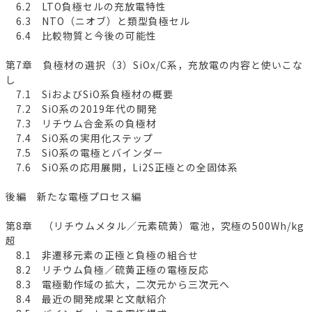
6.2 LTO負極セルの充放電特性
6.3 NTO（ニオブ）と類型負極セル
6.4 比較物質と今後の可能性
第7章 負極材の選択（3）SiOx/C系，充放電の内容と使いこな
し
7.1 SiおよびSiO系負極材の概要
7.2 SiO系の2019年代の開発
7.3 リチウム合金系の負極材
7.4 SiO系の実用化ステップ
7.5 SiO系の電極とバインダー
7.6 SiO系の応用展開，Li2S正極との全固体系
後編 新たな電極プロセス編
第8章 （リチウムメタル／元素硫黄）電池，究極の500Wh/kg
超
8.1 非遷移元素の正極と負極の組合せ
8.2 リチウム負極／硫黄正極の電極反応
8.3 電極動作域の拡大，二次元から三次元へ
8.4 最近の開発成果と文献紹介