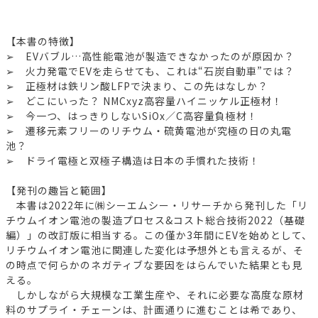
【本書の特徴】
➢ EVバブル…高性能電池が製造できなかったのが原因か？
➢ 火力発電でEVを走らせても、これは“石炭自動車”では？
➢ 正極材は鉄リン酸LFPで決まり、この先はなしか？
➢ どこにいった？ NMCxyz高容量ハイニッケル正極材！
➢ 今一つ、はっきりしないSiOx／C高容量負極材！
➢ 遷移元素フリーのリチウム・硫黄電池が究極の日の丸電
池？
➢ ドライ電極と双極子構造は日本の手慣れた技術！
【発刊の趣旨と範囲】
本書は2022年に㈱シーエムシー・リサーチから発刊した「リ
チウムイオン電池の製造プロセス&コスト総合技術2022（基礎
編）」の改訂版に相当する。この僅か3年間にEVを始めとして、
リチウムイオン電池に関連した変化は予想外とも言えるが、そ
の時点で何らかのネガティブな要因をはらんでいた結果とも見
える。
しかしながら大規模な工業生産や、それに必要な高度な原材
料のサプライ・チェーンは、計画通りに進むことは希であり、