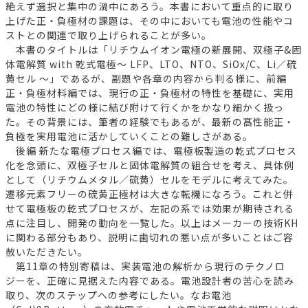
絶えず選択と集中の渦中にあろう。本書において重点的に取り
上げた正・負極材の課題は、その中においても電池の性能やコ
ストとの関連で取り上げられることが多い。
本書のタイトルは「リチウムイオン電極の新展開、双極子&固
体電解質 with 乾式電極～ LFP、LTO、NTO、SiOx/C、Li／硫
黄セル ～」であるが、副題や各章の内容から判る様に、前編
正・負極材料編では、現行の正・負極材の特性を基礎に、実用
電池の特性にどの様に結び附けて行くかをかなり細かく扱っ
た。その背景には、筆者の経験でもあるが、最新の髙性能正・
負極を実用電池に活かしていくことの難しさがある。
後編 新たな電極プロセス編では、電極板製造の乾式プロセス
化を念頭に、双極子セルと固体電解質の組合せを考え、具体例
として（リチウムメタル／硫黄）セルをモデルに考えてみた。
遷移元素フリーの硫黄正極材は大きな転機になろう。これと併
せて電極板の乾式プロセスが、左記の系では効果が期待される
点に注目し、開発の動向を一覧した。以上はメーカーの技術KH
に関わる部分もあり、説明に歯切れの悪い点が多いことはご容
赦いただきたい。
第11章の特別寄稿は、実装電池の解析から現行のテクノロ
ジーを、正確に見据えた内容である。電池設計者の苦心を読み
取り、次のステップへの参考にしたい。なお電池