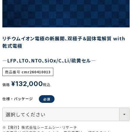
調査の種類で選ぶ
リチウムイオン電極の新展開、双極子＆固体電解質 with
乾式電極
―LFP、LTO、NTO、SiOx/C、Li/硫黄セル―
リセット
検索する
商品番号
cmr260410013
¥
132,000
価格
税込
仕様・パッケージ
※【発行】株式会社シーエムシー･リサーチ