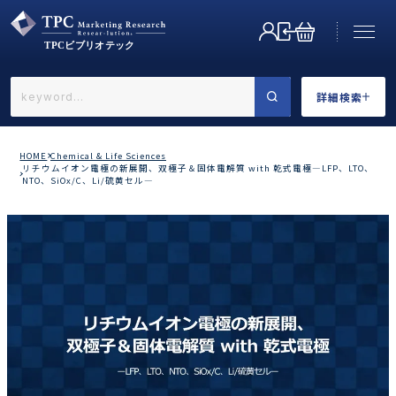
詳細検索
←戻る
詳細検索
HOME
Chemical & Life Sciences
リチウムイオン電極の新展開、双極子＆固体電解質 with 乾式電極―LFP、LTO、
NTO、SiOx/C、Li/硫黄セル―
業界で選ぶ
カテゴリで選ぶ