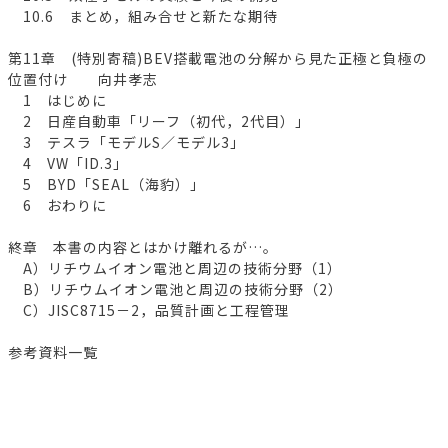
10.6 まとめ，組み合せと新たな期待
第11章 (特別寄稿)BEV搭載電池の分解から見た正極と負極の
位置付け 向井孝志
1 はじめに
2 日産自動車「リーフ（初代，2代目）」
3 テスラ「モデルS／モデル3」
4 VW「ID.3」
5 BYD「SEAL（海豹）」
6 おわりに
終章 本書の内容とはかけ離れるが…。
A）リチウムイオン電池と周辺の技術分野（1）
B）リチウムイオン電池と周辺の技術分野（2）
C）JISC8715－2，品質計画と工程管理
参考資料一覧