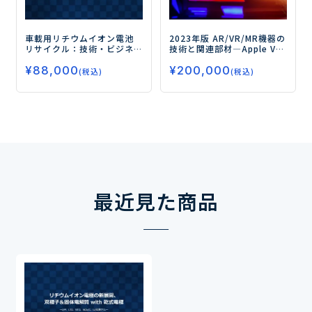
車載用リチウムイオン電池
2023年版 AR/VR/MR機器の
リサイクル：技術・ビジネ
技術と関連部材
―Apple Visi
ス・法制度
on Proが示すデバイスと材
¥
88,000
¥
200,000
料の発展方向―
(税込)
(税込)
最近見た商品