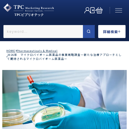
詳細検索
←戻る
詳細検索
HOME
Pharmaceuticals & Medical
2026年 マイクロバイオーム医薬品の事業戦略調査ー新たな治療アプローチとし
て期待されるマイクロバイオーム医薬品ー
業界で選ぶ
カテゴリで選ぶ