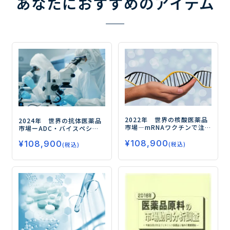
あなたにおすすめのアイテム
2022年 世界の核酸医薬品
2024年 世界の抗体医薬品
市場
―mRNAワクチンで注
市場
ーADC・バイスペシ
目！ さらなる市場成長の鍵
フィック抗体の市場動向を
¥
108,900
は治療薬による領域拡大―
¥
108,900
探るー
(税込)
(税込)