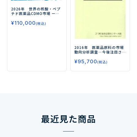
2026年 世界の核酸・ペプ
チド医薬品CDMO市場
ー一
貫受託体制の強化で核酸・
¥
110,000
ペプチドCDMO市場が成長ー
(税込)
2016年 医薬品原料の市場
動向分析調査
―今後注目さ
れるジェネリック医薬品と
¥
95,700
海外の需要開拓―
(税込)
最近見た商品