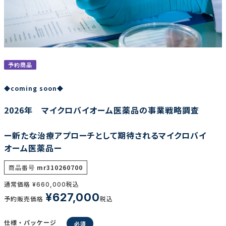
調査の種類で選ぶ
予約商品
◆coming soon◆
2026年 マイクロバイオーム医薬品の事業戦略調査
リセット
検索する
ー新たな治療アプローチとして期待されるマイクロバイ
オーム医薬品ー
商品番号
mr310260700
通常価格
税込
¥
660,000
¥
627,000
予約販売価格
税込
仕様・パッケージ