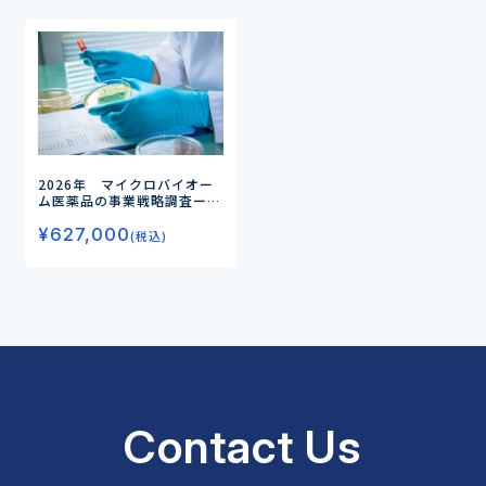
2026年 マイクロバイオー
ム医薬品の事業戦略調査
ー新
たな治療アプローチとして期
¥
627,000
待されるマイクロバイオーム
(税込)
医薬品ー
Contact Us