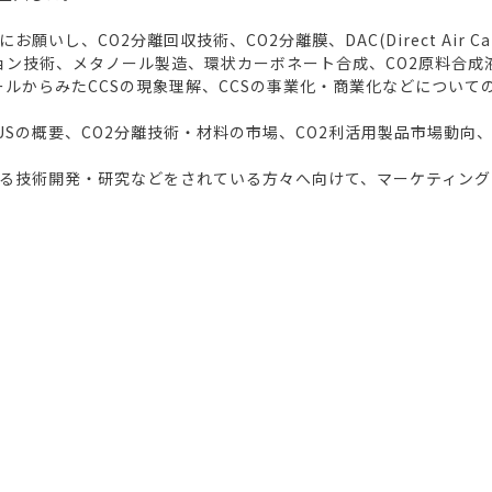
し、CO2分離回収技術、CO2分離膜、DAC(Direct Air Ca
ョン技術、メタノール製造、環状カーボネート合成、CO2原料合成液
ールからみたCCSの現象理解、CCSの事業化・商業化などについて
CUSの概要、CO2分離技術・材料の市場、CO2利活用製品市場動
る技術開発・研究などをされている方々へ向けて、マーケティング