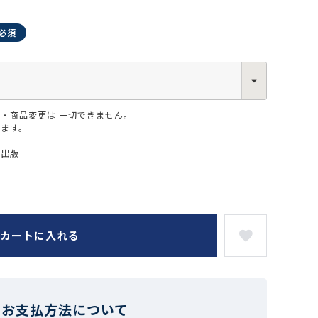
・商品変更は 一切できません。
0013
ります。
西区新町2-4-2 なにわ筋SIAビル［
Map
］
6-6538-5358（代表）
ー出版
カートに入れる
お支払方法について