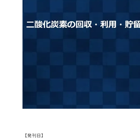
原料・素材
業務用
通販
食品添加物
美容室・サロン
R&D
海外
海外
Pharmaceuticals & Medical
Chemical
患者調査
デジタル・Dtx
ファイン・
ドクター調査
その他
プラスチッ
モダリティ
農薬・農業
がん
電子材料
精神神経
自動車
呼吸器・免疫
ライフサイ
骨・関節
CDMO
循環器・代謝
戦略
泌尿器・婦人
海外
戦略
その他
調査の種類から探す
市場調査
消費者調査
戦略調査
素材・原料・R&D調査
【発刊日】