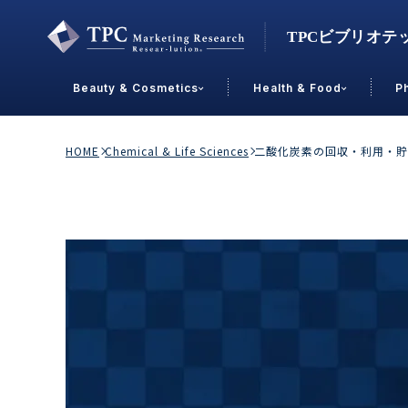
Beauty & Cosmetics
Health & Food
P
Contact Us
HOME
Chemical & Life Sciences
二酸化炭素の回収・利用・貯
業界で選ぶ
Beauty & Cosmetics
Health &
スキンケア
男性
加工食品
メイクアップ
美容食品
飲料
ヘアケア
その他
乳製品
敏感肌・アトピー
菓子
R&D
ＰＢＦ
OEM
冷食