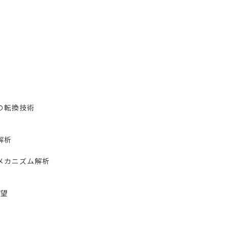
の転換技術
解析
メカニズム解析
展望