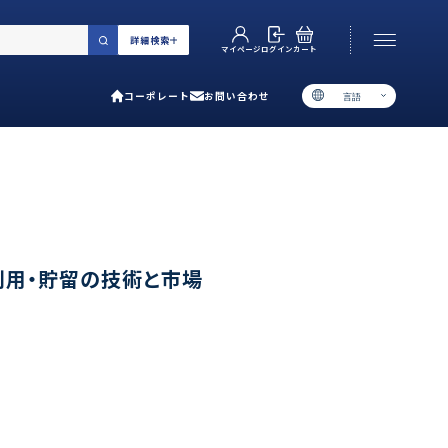
詳細検索
カート
ログイン
マイページ
コーポレート
お問い合わせ
言語
お電話でのお問い合わせ
06-6538-5358
［ 9:00-17:00 土日祝除く ］
類で選ぶ
利用・貯留の技術と市場
プ
用ガイド
あるご質問
い合わせ
ポレート