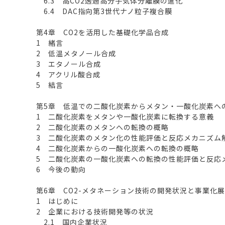
6.3 高CO2透過高分子気体分離膜の進化
6.4 DAC指向第3世代ナノ粒子複合膜
第4章 CO2を活用した基礎化学品合成
1 緒言
2 低温メタノール合成
3 エタノール合成
4 アクリル酸合成
5 結言
第5章 低温での二酸化炭素からメタン・一酸化炭素へ
1 二酸化炭素をメタンや一酸化炭素に転換する意義
2 二酸化炭素のメタンへの転換の概略
3 二酸化炭素のメタン化の性能評価と反応メカニズム
4 二酸化炭素からの一酸化炭素への転換の概略
5 二酸化炭素の一酸化炭素への転換の性能評価と反応
6 今後の動向
第6章 CO2-メタネーション技術の開発状況と事業化
1 はじめに
2 企業における技術開発等の状況
2.1 国内企業状況