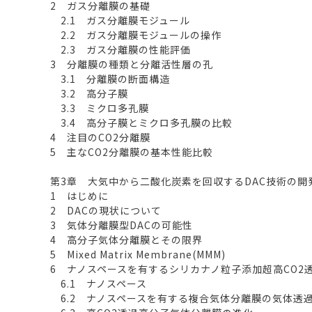
2 ガス分離膜の基礎
2.1 ガス分離膜モジュール
2.2 ガス分離膜モジュールの操作
2.3 ガス分離膜の性能評価
3 分離膜の種類と分離活性層の孔
3.1 分離膜の断面構造
3.2 高分子膜
3.3 ミクロ多孔膜
3.4 高分子膜とミクロ多孔膜の比較
4 注目のCO2分離膜
5 主なCO2分離膜の基本性能比較
第3章 大気中から二酸化炭素を回収するDAC技術の開
1 はじめに
2 DACの現状について
3 気体分離膜型DACの可能性
4 高分子気体分離膜とその限界
5 Mixed Matrix Membrane(MMM)
6 ナノスペースを有するシリカナノ粒子添加超高CO2
6.1 ナノスペース
6.2 ナノスペースを有する複合気体分離膜の気体透