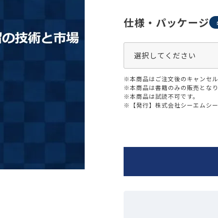
生活習慣
介護
機能性原料・素材
仕様・パッケージ
その他
 & Life Sciences
スペシャリティ・原料
ク・容器・包装材
資材
※本商品はご注文後のキャンセル
〒550-
※本商品は書籍のみの販売とな
大阪市
エンス
※本商品は試読不可です。
TEL 0
※【発行】株式会社シーエムシ
患者・ドクター調査
海外・グローバル調査