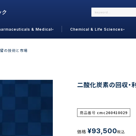
harmaceuticals & Medical
Chemical & Life Sciences
よくあるご質問
メールでのお問い合わせ
留の技術と市場
詳しくはこちら
お問い合わせ
カテゴリで選ぶ
調査の種
二酸化炭素の回収・
 Food
トッ
通販
ご利
サプリ
商品番号
cmc260410029
よく
美容
シニア
お問
リセット
検索する
女性・フェムケア
¥
93,500
価格
オーラル
税込
コー