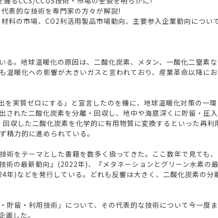
握るCCS/CCUS技術・市場の全貌を明らかに!
の代表的な技術を専門家の方々が解説!
技術・材料の市場、CO2利活用製品市場動向、主要参入企業動向について
いる。地球温暖化の原因は、二酸化炭素、メタン、一酸化二窒素な
も温暖化への影響が大きいガスと言われており、産業革命以降にお
の排出を実質ゼロにする」と宣言したのを機に、地球温暖化対策の一
出された二酸化炭素を分離・回収し、地中や海底深くに貯留・圧
rage)。分離・回収した二酸化炭素を化学的に有用物質に変換するといった再利用技術で
内外問わず精力的に進められている。
技術をテーマとした書籍を数多く扱ってきた。ここ数年で見ても、
S)技術の最新動向』(2022年)、『メタネーションとグリーン水素の
(2024年)などを発行している。どれも反響は大きく、二酸化炭素
・貯留・利用技術」について、その代表的な技術について今一度
企画した。