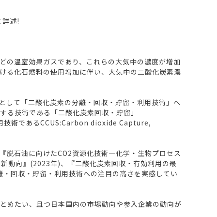
詳述!
どの温室効果ガスであり、これらの大気中の濃度が増加
ける化石燃料の使用増加に伴い、大気中の二酸化炭素濃
環として「二酸化炭素の分離・回収・貯留・利用技術」へ
入する技術である「二酸化炭素回収・貯留」
あるCCUS:Carbon dioxide Capture,
『脱石油に向けたCO2資源化技術―化学・生物プロセス
最新動向』(2023年)、『二酸化炭素回収・有効利用の最
の分離・回収・貯留・利用技術への注目の高さを実感してい
まとめたい、且つ日本国内の市場動向や参入企業の動向が