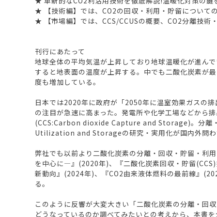
★ 革新的なCO2利活用技術を徹底解説!温暖化対策の鍵を
★ 【技術編】では、CO2の回収・利用・貯留について
★ 【市場編】では、CCS/CCUSの概要、CO2分離
刊行にあたって
地球全体の平均気温が上昇しており地球温暖化が進んで
すると地表面の温度が上昇する。中でも二酸化炭素が最
度も増加している。
日本では2020年に政府が「2050年に温室効果ガス
の注目が急速に高まった。発電所や化学工場などから排
(CCS:Carbon dioxide Capture and Sto
Utilization and Storageの研究・実用化が国
弊社でも以前より二酸化炭素の分離・回収・貯留・利用
を中心に―』(2020年)、『二酸化炭素回収・貯留(CC
新動向』(2024年)、『CO2由来液体燃料の最前線』
る。
このように反響が大変大きい「二酸化炭素の分離・回収
どうなっているのか調べてみたいとの考えから、本書を