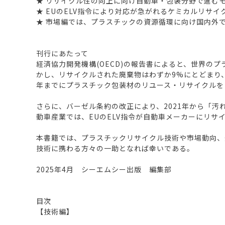
★ リサイクル性の向上に向け自動車・包装分野で進む
★ EUのELV指令により対応が急がれるケミカルリサイ
★ 市場編では、プラスチックの資源循環に向け国内外
刊行にあたって
経済協力開発機構(OECD)の報告書によると、世界のプラ
かし、リサイクルされた廃棄物はわずか9%にとどまり、
年までにプラスチック包装材のリユース・リサイクルを
さらに、バーゼル条約の改正により、2021年から「
動車産業では、EUのELV指令が自動車メーカーにリ
本書籍では、プラスチックリサイクル技術や市場動向、
技術に携わる方々の一助となれば幸いである。
2025年4月 シーエムシー出版 編集部
目次
【技術編】