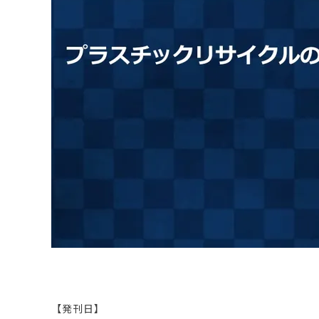
原料・素材
業務用
通販
食品添加物
美容室・サロン
R&D
海外
海外
Pharmaceuticals & Medical
Chemical
患者調査
デジタル・Dtx
ファイン・
ドクター調査
その他
プラスチッ
モダリティ
農薬・農業
がん
電子材料
精神神経
自動車
呼吸器・免疫
ライフサイ
骨・関節
CDMO
循環器・代謝
戦略
泌尿器・婦人
海外
戦略
その他
調査の種類から探す
市場調査
消費者調査
戦略調査
素材・原料・R&D調査
【発刊日】