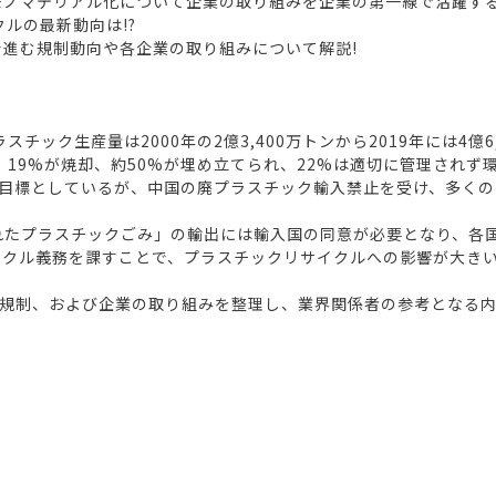
モノマテリアル化について企業の取り組みを企業の第一線で活躍する
クルの最新動向は!?
で進む規制動向や各企業の取り組みについて解説!
スチック生産量は2000年の2億3,400万トンから2019年には4
19%が焼却、約50%が埋め立てられ、22%は適切に管理されず環
目標としているが、中国の廃プラスチック輸入禁止を受け、多くの
汚れたプラスチックごみ」の輸出には輸入国の同意が必要となり、各
サイクル義務を課すことで、プラスチックリサイクルへの影響が大き
規制、および企業の取り組みを整理し、業界関係者の参考となる