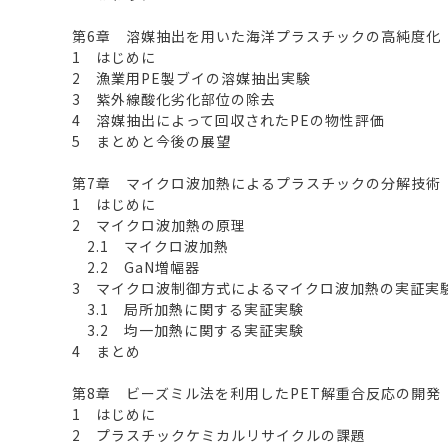
第6章 溶媒抽出を用いた海洋プラスチックの高純度化
1 はじめに
2 漁業用PE製ブイの溶媒抽出実験
3 紫外線酸化劣化部位の除去
4 溶媒抽出によって回収されたPEの物性評価
5 まとめと今後の展望
第7章 マイクロ波加熱によるプラスチックの分解技術
1 はじめに
2 マイクロ波加熱の原理
2.1 マイクロ波加熱
2.2 GaN増幅器
3 マイクロ波制御方式によるマイクロ波加熱の実証実
3.1 局所加熱に関する実証実験
3.2 均一加熱に関する実証実験
4 まとめ
第8章 ビーズミル法を利用したPET解重合反応の開発
1 はじめに
2 プラスチックケミカルリサイクルの課題