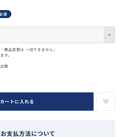
・商品変更は 一切できません。
0013
ります。
西区新町2-4-2 なにわ筋SIAビル［
Map
］
6-6538-5358（代表）
ー出版
カートに入れる
お支払方法について