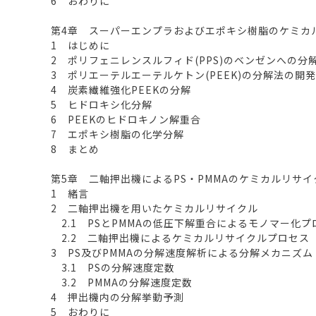
6 おわりに
第4章 スーパーエンプラおよびエポキシ樹脂のケミカ
1 はじめに
2 ポリフェニレンスルフィド(PPS)のベンゼンへの分
3 ポリエーテルエーテルケトン(PEEK)の分解法の開発
4 炭素繊維強化PEEKの分解
5 ヒドロキシ化分解
6 PEEKのヒドロキノン解重合
7 エポキシ樹脂の化学分解
8 まとめ
第5章 二軸押出機によるPS・PMMAのケミカルリサイ
1 緒言
2 二軸押出機を用いたケミカルリサイクル
2.1 PSとPMMAの低圧下解重合によるモノマー化
2.2 二軸押出機によるケミカルリサイクルプロセス
3 PS及びPMMAの分解速度解析による分解メカニズム
3.1 PSの分解速度定数
3.2 PMMAの分解速度定数
4 押出機内の分解挙動予測
5 おわりに