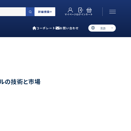
詳細検索
カート
ログイン
マイページ
コーポレート
お問い合わせ
言語
お電話でのお問い合わせ
06-6538-5358
［ 9:00-17:00 土日祝除く ］
類で選ぶ
クルの技術と市場
プ
用ガイド
あるご質問
い合わせ
ポレート