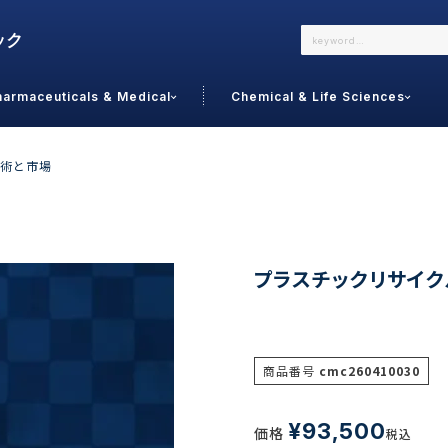
harmaceuticals & Medical
Chemical & Life Sciences
よくあるご質問
メールでのお問い合わせ
術と市場
詳しくはこちら
お問い合わせ
カテゴリで選ぶ
調査の種
プラスチックリサイ
 Food
トッ
通販
ご利
サプリ
商品番号
cmc260410030
よく
美容
シニア
お問
リセット
検索する
女性・フェムケア
¥
93,500
価格
オーラル
税込
コー