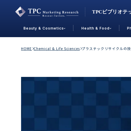
Beauty & Cosmetics
Health & Food
P
Contact Us
HOME
Chemical & Life Sciences
プラスチックリサイクルの技
業界で選ぶ
Beauty & Cosmetics
Health &
スキンケア
男性
加工食品
メイクアップ
美容食品
飲料
ヘアケア
その他
乳製品
敏感肌・アトピー
菓子
R&D
ＰＢＦ
OEM
冷食