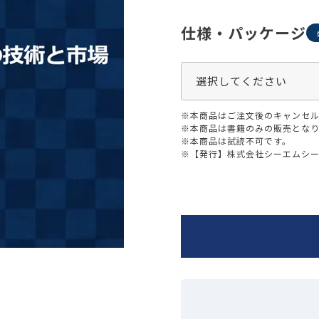
生活習慣
介護
機能性原料・素材
仕様・パッケージ
その他
 & Life Sciences
スペシャリティ・原料
ク・容器・包装材
資材
※本商品はご注文後のキャンセル
〒550-
※本商品は書籍のみの販売とな
大阪市
エンス
※本商品は試読不可です。
TEL 0
※【発行】株式会社シーエムシ
患者・ドクター調査
海外・グローバル調査