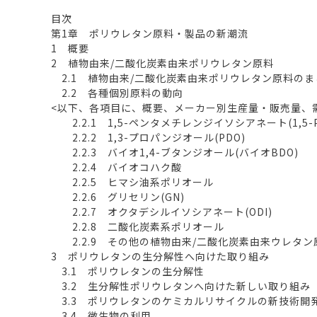
目次
第1章 ポリウレタン原料・製品の新潮流
1 概要
2 植物由来/二酸化炭素由来ポリウレタン原料
2.1 植物由来/二酸化炭素由来ポリウレタン原料のま
2.2 各種個別原料の動向
<以下、各項目に、概要、メーカー別生産量・販売量、
2.2.1 1,5-ペンタメチレンジイソシアネート(1,5-P
2.2.2 1,3-プロパンジオール(PDO)
2.2.3 バイオ1,4-ブタンジオール(バイオBDO)
2.2.4 バイオコハク酸
2.2.5 ヒマシ油系ポリオール
2.2.6 グリセリン(GN)
2.2.7 オクタデシルイソシアネート(ODI)
2.2.8 二酸化炭素系ポリオール
2.2.9 その他の植物由来/二酸化炭素由来ウレタン
3 ポリウレタンの生分解性へ向けた取り組み
3.1 ポリウレタンの生分解性
3.2 生分解性ポリウレタンへ向けた新しい取り組み
3.3 ポリウレタンのケミカルリサイクルの新技術開
3.4 微生物の利用