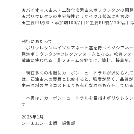
★バイオマス由来・二酸化炭素由来ポリウレタンの開発
★ポリウレタンの生分解性とリサイクル状況にも言及!
★主要PU原料・添加剤100品目と主要PU製品200品目
刊行にあたって
ポリウレタンはイソシアネート基を持つイソシアネー
発泡ポリウレタン=ウレタンフォームとなる。軟質フォ
蔵庫に使われる。非フォーム分野では、塗料、接着剤、
現在多くの樹脂にカーボンニュートラルが求められてい
は、石油由来の製品と比較すると、強度が弱く、品質が
由来原料の生産コストよりも有利な原料も存在している
本書は、カーボンニュートラルを目指すポリウレタン
す。
2025年1月
シーエムシー出版 編集部