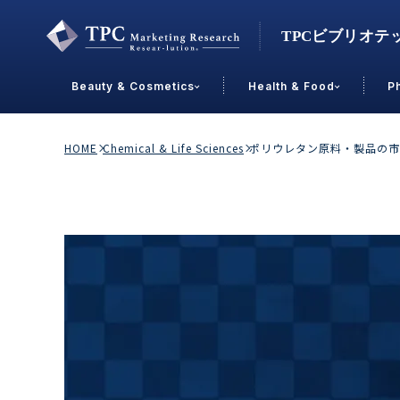
Beauty & Cosmetics
Health & Food
P
Contact Us
HOME
Chemical & Life Sciences
ポリウレタン原料・製品の市
業界で選ぶ
Beauty & Cosmetics
Health &
スキンケア
男性
加工食品
メイクアップ
美容食品
飲料
ヘアケア
その他
乳製品
敏感肌・アトピー
菓子
R&D
ＰＢＦ
OEM
冷食