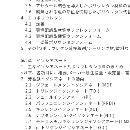
3.5 アセタール結合を導入したポリウレタン材料の
3.6 廃棄される魚の部位を使用したポリウレタン代
4 エコポリウレタン
4.1 定義
4.2 環境配慮型軟質ポリウレタンフォーム
4.3 環境配慮型硬質ウレタンフォーム
4.4 半硬質ポリウレタンフォーム
5 その他(ポリウレタン系接着剤/シーリング材/塗料な
第2章 イソシアネート
1 主なイソシアネート系ポリウレタン原料のまとめ
<以下、各項目に、概要,メーカー別生産量・販売量、
2 芳香族イソシアネートの動向
2.1 ジフェニルメタンイソシアネート(MDI)
2.2 トリレンジイソシアネート(TDI)
2.3 フェニルイソシアネート(PI)
2.4 パラフェニレンジイソシアネート(PPDI)
2.5 キシレンジイソシアネート(XDI)
2.6 ナフタレン-1,5-ジイソシアネート(NDI)
2.7 テトラメチルキシリレンジイソシアネート(TMXD
2.8 o-トリジンジイソシアネート(TODI)