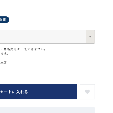
0013
・商品変更は 一切できません。
西区新町2-4-2 なにわ筋SIAビル［
Map
］
6-6538-5358（代表）
ります。
ー出版
カートに入れる