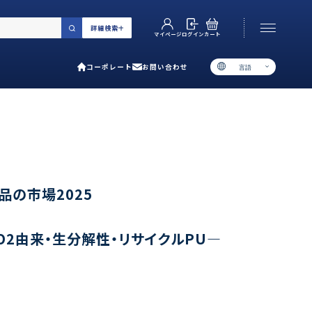
詳細検索
カート
ログイン
マイページ
コーポレート
お問い合わせ
言語
お電話でのお問い合わせ
06-6538-5358
［ 9:00-17:00 土日祝除く ］
類で選ぶ
品の市場2025
プ
O2由来・生分解性・リサイクルPU―
用ガイド
あるご質問
い合わせ
ポレート