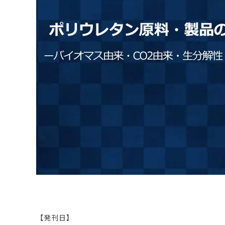
原料・素材
業務用
通販
食品添加物
美容室・サロン
R&D
海外
海外
Pharmaceuticals & Medical
Chemical
患者調査
デジタル・Dtx
ファイン・
ドクター調査
その他
プラスチッ
モダリティ
農薬・農業
がん
電子材料
精神神経
自動車
呼吸器・免疫
ライフサイ
骨・関節
CDMO
循環器・代謝
戦略
泌尿器・婦人
海外
戦略
その他
調査の種類から探す
市場調査
消費者調査
戦略調査
素材・原料・R&D調査
【発刊日】