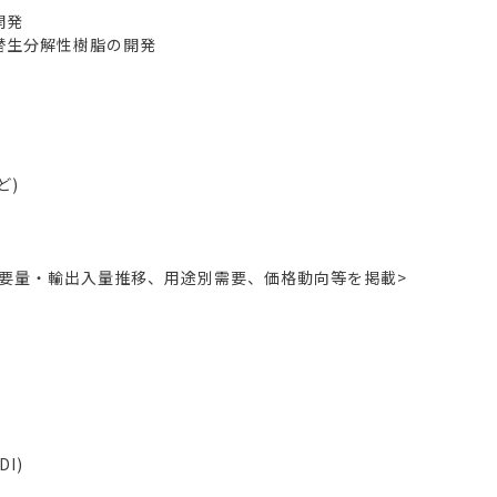
開発
替生分解性樹脂の開発
ど)
需要量・輸出入量推移、用途別需要、価格動向等を掲載>
I)