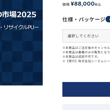
生活習慣
¥
88,000
価格
税込
介護
機能性原料・素材
その他
仕様・パッケージ
 & Life Sciences
スペシャリティ・原料
ク・容器・包装材
資材
〒550-
※本商品はご注文後のキャンセル
大阪市
エンス
TEL 0
※本商品は書籍のみの販売とな
※本商品は試読不可です。
※【発行】株式会社シーエムシ
患者・ドクター調査
海外・グローバル調査