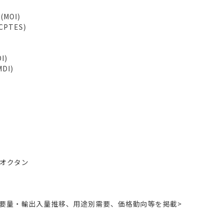
MOI)
PTES)
I)
DI)
ルオクタン
需要量・輸出入量推移、用途別需要、価格動向等を掲載>