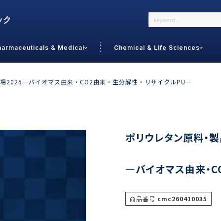
harmaceuticals & Medical
Chemical & Life Sciences
よくあるご質問
メールでのお問い合わせ
場2025―バイオマス由来・CO2由来・生分解性・リサイクルPU―
詳しくはこちら
お問い合わせ
カテゴリで選ぶ
調査の種
ポリウレタン原料・製
 Food
トッ
―バイオマス由来・C
通販
ご利
サプリ
よく
美容
シニア
商品番号
cmc260410035
お問
リセット
検索する
女性・フェムケア
オーラル
コー