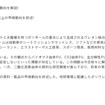
動向を解説!
以上の市場動向を詳述!
トと水酸基を持つポリオールの重合により生成されるウレタン結合
ームは自動車のシートクッションやマットレス、ソファなどの家具
シーラント、エラストマーや人工皮革、スポーツ用具、医用材料
る。その観点からバイオマス由来PU、CO2由来PU、生分解性P
安定しないといった課題が存在している。この問題は今日徐々に解
。一方、二酸化炭素由来の原料も研究開発が進んでおり、将来の実
の原料・製品の市場動向を詳述した。地球環境に配慮したポリウレ