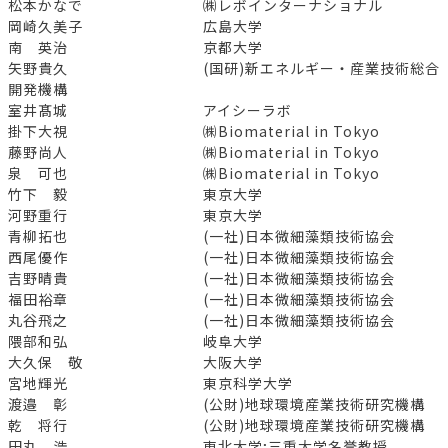
松本かなで ㈱レボインターナショナル
岡崎久美子 広島大学
南 英治 京都大学
矢野貴久 (国研)新エネルギー・産業技術総合
開発機構
室井髙城 アイシーラボ
掛下大視 ㈱Biomaterial in Tokyo
藤野尚人 ㈱Biomaterial in Tokyo
泉 可也 ㈱Biomaterial in Tokyo
竹下 毅 東京大学
河野重行 東京大学
青柳拓也 (一社)日本微細藻類技術協会
西尾優作 (一社)日本微細藻類技術協会
吉野晴貴 (一社)日本微細藻類技術協会
福田裕章 (一社)日本微細藻類技術協会
丸谷飛之 (一社)日本微細藻類技術協会
隈部和弘 岐阜大学
大久保 敬 大阪大学
宮地輝光 東京科学大学
渡邉 彰 (公財)地球環境産業技術研究機構
乾 将行 (公財)地球環境産業技術研究機構
田丸 浩 東北大学;三重大学名誉教授