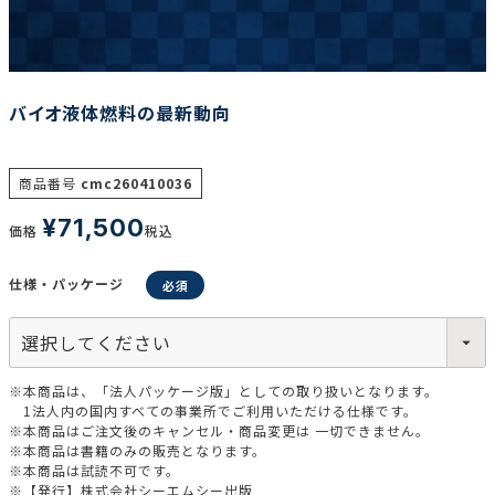
調査の種類で選ぶ
バイオ液体燃料の最新動向
商品番号
cmc260410036
¥
71,500
価格
税込
リセット
検索する
仕様・パッケージ
※本商品は、「法人パッケージ版」としての取り扱いとなります。
1法人内の国内すべての事業所でご利用いただける仕様です。
※本商品はご注文後のキャンセル・商品変更は 一切できません。
※本商品は書籍のみの販売となります。
※本商品は試読不可です。
※【発行】株式会社シーエムシー出版