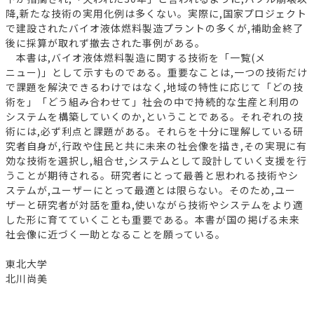
降,新たな技術の実用化例は多くない。実際に,国家プロジェクト
で建設されたバイオ液体燃料製造プラントの多くが,補助金終了
後に採算が取れず撤去された事例がある。
本書は,バイオ液体燃料製造に関する技術を「一覧(メ
ニュー)」として示すものである。重要なことは,一つの技術だけ
で課題を解決できるわけではなく,地域の特性に応じて「どの技
術を」「どう組み合わせて」社会の中で持続的な生産と利用の
システムを構築していくのか,ということである。それぞれの技
術には,必ず利点と課題がある。それらを十分に理解している研
究者自身が,行政や住民と共に未来の社会像を描き,その実現に有
効な技術を選択し,組合せ,システムとして設計していく支援を行
うことが期待される。研究者にとって最善と思われる技術やシ
ステムが,ユーザーにとって最適とは限らない。そのため,ユー
ザーと研究者が対話を重ね,使いながら技術やシステムをより適
した形に育てていくことも重要である。本書が国の掲げる未来
社会像に近づく一助となることを願っている。
東北大学
北川尚美