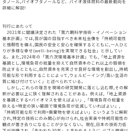
タノール,バイオブタノールなど、バイオ液体燃料の最新動向を
詳細に解説!
刊行にあたって
2021年に閣議決定された「第六期科学技術・イノベーション
基本計画」では,我が国の目指すべき未来社会像を「持続可能性
と強靭性を備え,国民の安全と安心を確保するとともに,一人ひと
りが多様な幸せ(well‒being)を実現できる社会」と示してい
る。また,2024年の「第六次環境基本計画」でも,「地上資源を
基調とし,環境負荷の総量を抑えて自然資本のこれ以上の毀損を
防止するとともに,自然資本を充実させ良好な環境を創出し,持続
可能な形で利用することによって,ウェルビーイング/高い生活の
質に結び付けていく」と述べられている。
しかし,これらの理念を現場の研究開発に落とし込む際,その解
釈が必要以上に狭く理解されることがある。例えば,「地上資源
を基調とする=バイオマスを使えばよい」,「環境負荷の総量を
抑える=特定の狭い範囲で環境負荷が低減していればよい」,
「持続可能な形で利用=廃棄物を使えばよい」というように解釈
され,特定の技術にのみ関心が向けられ,社会実装や持続可能性の
観点が置き去りになることが少なくない。現在,日本の技術力低
下が指摘され,「失われた30年」と言われるように,バブル崩壊以