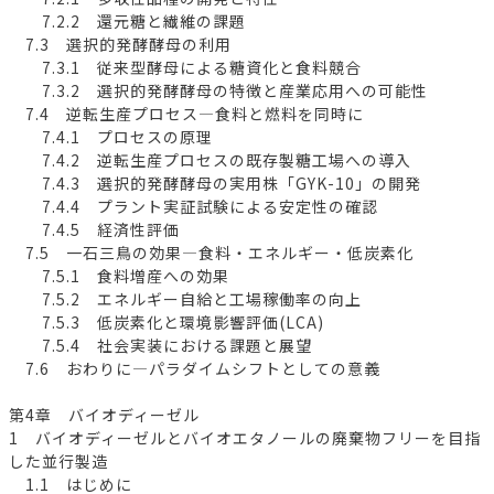
7.2.2 還元糖と繊維の課題
7.3 選択的発酵酵母の利用
7.3.1 従来型酵母による糖資化と食料競合
7.3.2 選択的発酵酵母の特徴と産業応用への可能性
7.4 逆転生産プロセス―食料と燃料を同時に
7.4.1 プロセスの原理
7.4.2 逆転生産プロセスの既存製糖工場への導入
7.4.3 選択的発酵酵母の実用株「GYK-10」の開発
7.4.4 プラント実証試験による安定性の確認
7.4.5 経済性評価
7.5 一石三鳥の効果―食料・エネルギー・低炭素化
7.5.1 食料増産への効果
7.5.2 エネルギー自給と工場稼働率の向上
7.5.3 低炭素化と環境影響評価(LCA)
7.5.4 社会実装における課題と展望
7.6 おわりに―パラダイムシフトとしての意義
第4章 バイオディーゼル
1 バイオディーゼルとバイオエタノールの廃棄物フリーを目指
した並行製造
1.1 はじめに