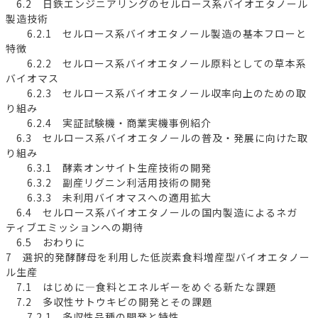
6.2 日鉄エンジニアリングのセルロース系バイオエタノール
製造技術
6.2.1 セルロース系バイオエタノール製造の基本フローと
特徴
6.2.2 セルロース系バイオエタノール原料としての草本系
バイオマス
6.2.3 セルロース系バイオエタノール収率向上のための取
り組み
6.2.4 実証試験機・商業実機事例紹介
6.3 セルロース系バイオエタノールの普及・発展に向けた取
り組み
6.3.1 酵素オンサイト生産技術の開発
6.3.2 副産リグニン利活用技術の開発
6.3.3 未利用バイオマスへの適用拡大
6.4 セルロース系バイオエタノールの国内製造によるネガ
ティブエミッションへの期待
6.5 おわりに
7 選択的発酵酵母を利用した低炭素食料増産型バイオエタノー
ル生産
7.1 はじめに―食料とエネルギーをめぐる新たな課題
7.2 多収性サトウキビの開発とその課題
7.2.1 多収性品種の開発と特性