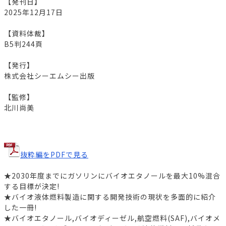
【発刊日】
2025年12月17日
【資料体裁】
B5判244頁
【発行】
株式会社シーエムシー出版
【監修】
北川尚美
抜粋編をPDFで見る
★2030年度までにガソリンにバイオエタノールを最大10%混合
する目標が決定!
★バイオ液体燃料製造に関する開発技術の現状を多面的に紹介
した一冊!
★バイオエタノール,バイオディーゼル,航空燃料(SAF),バイオメ