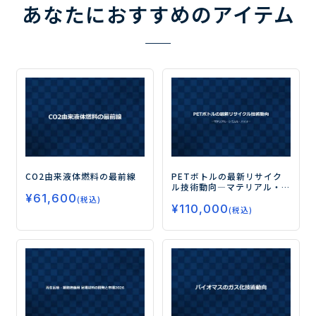
あなたにおすすめのアイテム
CO2由来液体燃料の最前線
PETボトルの最新リサイク
ル技術動向
―マテリアル・
¥
61,600
ケミカル・バイオ―
(税込)
¥
110,000
(税込)