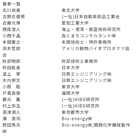
著者一覧
北川尚美 東北大学
古野志健男 (一社)日本自動車部品工業会
近藤元博 愛知工業大学
西尾澄人 海上・港湾・航空技術研究所
小西千晶 森とまちコンサルタント㈱
本間憲之 本間技術士・特許事務所
浜本哲郎 アメリカ穀物バイオプロダクツ協
会
財部明郎 財部技術士事務所
秋田紘長 日本大学
道上 掌 日鉄エンジニアリング㈱
木内崇文 日鉄エンジニアリング㈱
小原 聡 東京大学
戸髙昌俊 福岡大学
藤元 薫 (一社)HiBD研究所
村上弥生 (一社)HiBD研究所
高津淑人 東京都市大学
濵 真司 Bio-energy㈱
野田秀夫 Bio-energy㈱;関西化学機械製作
㈱