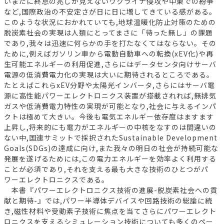
いまだに終息の兆しが見えないウクライナ侵攻や中東での紛争
など,国際政治の不安定さが日に日に増してきている感がある。
このような状況におかれていても,地球温暖化防止対策のための
脱炭素社会の実現は人類にとってまさに「待った無し」の課題
であり,我々は迅速に何らかの手を打たなくてはならない。その
ために,例えばガソリン車から電動自動車への転換(xEV化)や再
生可能エネルギーの利用促進,さらにはデータセンタ向けサーバ
電源の低消費電力化の実現は大いに期待されるところである。
たとえばこれらxEV分野や太陽光インバータ,さらにはサーバ電
源に高性能パワーエレクトロニクス装置が搭載されれば,無排気
ガスや低消費電力特性の実現が可能となり,社会に与えるインパ
クトは極めて大きい。今後も電気エネルギー依存度はますます
上昇し,将来的にも電力がエネルギーの中核をなすのは間違いの
ない中,国連サミットで採択されたSustainable Development
Goals(SDGs)の達成に向け,また我々の明日の社会が持続可能な
発展を遂げるためには,この電力エネルギーを効率よく利用する
ことが必須であり,それを支える最も大きな技術のひとつがパ
ワーエレクトロニクスである。
本書『パワーエレクトロニクス技術の進展-脱炭素社会への貢
献と期待-』では,パワー半導体デバイスや回路技術の総論に続
き,磁性材料や受動素子技術に焦点を当てさらにパワーエレクト
ロニクスを支えるシミュレーション技術についても多くのペー