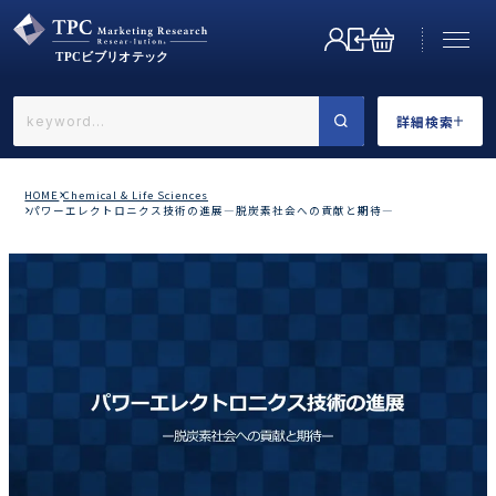
詳細検索
←戻る
詳細検索
HOME
Chemical & Life Sciences
パワーエレクトロニクス技術の進展―脱炭素社会への貢献と期待―
業界で選ぶ
カテゴリで選ぶ