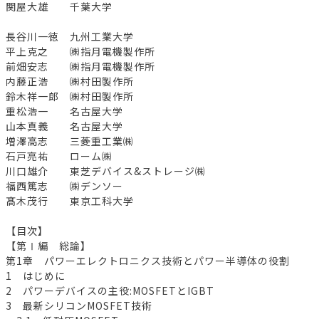
関屋大雄 千葉大学
長谷川一徳 九州工業大学
平上克之 ㈱指月電機製作所
前畑安志 ㈱指月電機製作所
内藤正浩 ㈱村田製作所
鈴木祥一郎 ㈱村田製作所
重松浩一 名古屋大学
山本真義 名古屋大学
増澤高志 三菱重工業㈱
石戸亮祐 ローム㈱
川口雄介 東芝デバイス&ストレージ㈱
福西篤志 ㈱デンソー
髙木茂行 東京工科大学
【目次】
【第Ⅰ編 総論】
第1章 パワーエレクトロニクス技術とパワー半導体の役割
1 はじめに
2 パワーデバイスの主役:MOSFETとIGBT
3 最新シリコンMOSFET技術