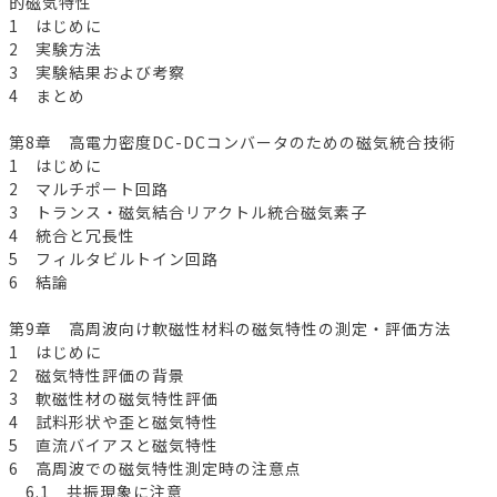
的磁気特性
1 はじめに
2 実験方法
3 実験結果および考察
4 まとめ
第8章 高電力密度DC-DCコンバータのための磁気統合技術
1 はじめに
2 マルチポート回路
3 トランス・磁気結合リアクトル統合磁気素子
4 統合と冗長性
5 フィルタビルトイン回路
6 結論
第9章 高周波向け軟磁性材料の磁気特性の測定・評価方法
1 はじめに
2 磁気特性評価の背景
3 軟磁性材の磁気特性評価
4 試料形状や歪と磁気特性
5 直流バイアスと磁気特性
6 高周波での磁気特性測定時の注意点
6.1 共振現象に注意