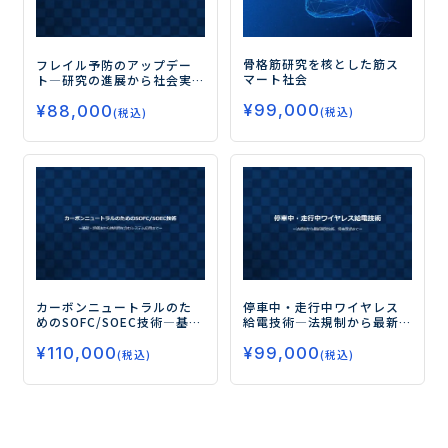
骨格筋研究を核とした筋ス
フレイル予防のアップデー
マート社会
ト
―研究の進展から社会実
装まで―
¥
99,000
¥
88,000
(税込)
(税込)
カーボンニュートラルのた
停車中・走行中ワイヤレス
めのSOFC/SOEC技術
―基
給電技術
―法規制から最新
礎・評価法から熱利用を含
開発技術、将来展望まで―
¥
110,000
¥
99,000
むシステム応用まで―
(税込)
(税込)