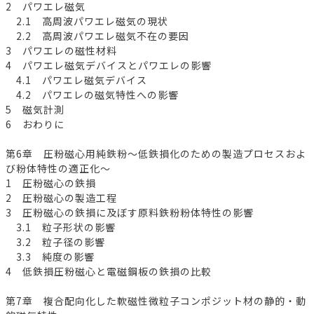
2 パワエレ磁気
2.1 高周波パワエレ磁気の現状
2.2 高周波パワエレ磁気不在の要因
3 パワエレの磁性材料
4 パワエレ磁気デバイスとパワエレの影響
4.1 パワエレ磁気デバイス
4.2 パワエレの磁気特性への影響
5 磁気計測
6 おわりに
第6章 圧粉磁心用純鉄粉～低鉄損化のための製造プロセスおよ
び粉体特性の適正化～
1 圧粉磁心の鉄損
2 圧粉磁心の製造工程
3 圧粉磁心の鉄損に及ぼす原料鉄粉粉体特性の影響
3.1 粒子形状の影響
3.2 粒子径の影響
3.3 純度の影響
4 低鉄損圧粉磁心と電磁鋼板の鉄損の比較
第7章 複合配向化した軟磁性微粒子コンポジット材の静的・動