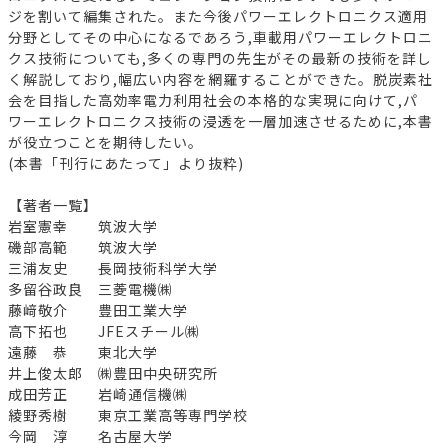
ジを割いて編集された。また今後パワーエレクトロニクス適用
分野としてその中心になるであろう,車載用パワーエレクトロニ
クス技術についても,多くの専門の先生がその最新の技術を詳し
く解説しており,幅広い内容を網羅することができた。脱炭素社
会を目指した高効率電力利用社会の本格的な実現に向けて,パ
ワーエレクトロニクス技術の浸透を一層加速させるために,本書
が役立つことを期待したい。
(本書「刊行にあたって」より抜粋)
【著者一覧】
岩室憲幸 筑波大学
磯部高範 筑波大学
三浦友史 長岡技術科学大学
多留谷政良 三菱電機㈱
藤﨑敬介 豊田工業大学
高下拓也 JFEスチール㈱
遠藤 恭 東北大学
井上俊太郎 ㈱豊田中央研究所
成田芳正 岩崎通信機㈱
綾野秀樹 東京工業高等専門学校
今岡 淳 名古屋大学