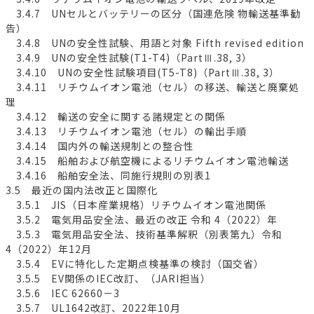
3.4.7 UNセルとバッテリーの区分（国連危険 物輸送基準勧
告）
3.4.8 UNの安全性試験、用語と対象 Fifth revised edition
3.4.9 UNの安全性試験(T1-T4)（PartⅢ.38, 3）
3.4.10 UNの安全性試験項目(T5-T8)（PartⅢ.38, 3）
3.4.11 リチウムイオン電池（セル）の移送、輸送と廃棄処
理
3.4.12 輸送の安全に関する諸規定との関係
3.4.13 リチウムイオン電池（セル）の輸出手順
3.4.14 国内外の輸送規制との整合性
3.4.15 船舶および航空機によるリチウムイオン電池輸送
3.4.16 船舶安全法、同施行規則の別表1
3.5 最近の国内法改正と国際化
3.5.1 JIS（日本産業規格）リチウムイオン電池関係
3.5.2 電気用品安全法、最近の改正 令和 4（2022）年
3.5.3 電気用品安全法、技術基準解釈（別表第九）令和
4（2022）年12月
3.5.4 EVに特化した定期点検基準の検討（国交省）
3.5.5 EV関係のIEC改訂、（JARI担当）
3.5.6 IEC 62660－3
3.5.7 UL1642改訂、2022年10月