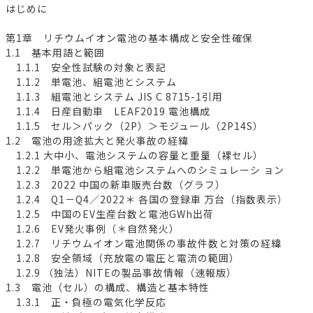
はじめに
第1章 リチウムイオン電池の基本構成と安全性確保
1.1 基本用語と範囲
1.1.1 安全性試験の対象と表記
1.1.2 単電池、組電池とシステム
1.1.3 組電池とシステム JIS C 8715-1引用
1.1.4 日産自動車 LEAF2019 電池構成
1.1.5 セル＞パック（2P）＞モジュール（2P14S）
1.2 電池の用途拡大と発火事故の経緯
1.2.1 大中小、電池システムの容量と重量（裸セル）
1.2.2 単電池から組電池システムへのシミュレーシ ョン
1.2.3 2022 中国の新車販売台数（グラフ）
1.2.4 Q1－Q4／2022＊ 各国の登録車 万台（指数表示）
1.2.5 中国のEV生産台数と電池GWh出荷
1.2.6 EV発火事例（＊自然発火）
1.2.7 リチウムイオン電池関係の事故件数と対策の経緯
1.2.8 安全領域（充放電の電圧と電流の範囲）
1.2.9 （独法）NITEの製品事故情報（速報版）
1.3 電池（セル）の構成、構造と基本特性
1.3.1 正・負極の電気化学反応