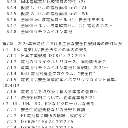
6.4.3 固体電解質と比較物質の特性（2）
6.4.4 仮説 1、セルの電極面積 cm2／Ah
6.4.5 仮説 2、セルの電極面積 cm2／Wh
6.4.6 全固体 vs. 液電解質セル（1）安全性モデル
6.4.7 全固体セル vs. 液電解質セル（2）電池のコスト
6.4.8 全固体リチウムイオン電池
第7章 2025年末時点における主要な安全性規則等の改訂状況
7.1 JIS、電気用品安全法などの国内の規制
7.1.1 日本工業規格JISC8715-2：2019
7.1.2 電池のリサイクルとリユース、国内関係法令
7.1.3 産業用リチウムイオン電池と法規制、2024～
7.1.4 65th電池討論会プログラム、“安全性”
7.1.5 電気用品安全法改訂案とパブリックコメント募集、
2024/12
7.1.6 電気用品を取り扱う輸入事業者の皆様へ
7.1.7 流通後規制について、経済産業省2024
7.2 UL、UN、ISO、ICEなどグローバルな規制
7.2.1 安全性認証規格などの分野と役割
7.2.2 EU電池指令関係の情報、改訂など
7.2.3 IEC62619 Ed.2.0 2022-05
7.2.4 IEC62619 Ed.2.0 2022-05