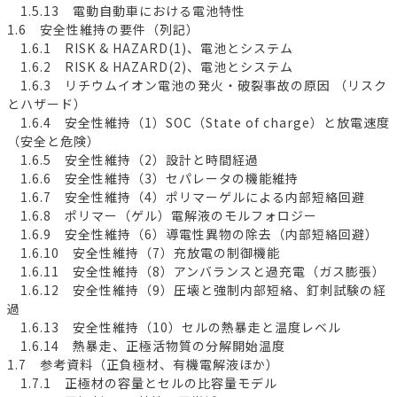
1.5.13 電動自動車における電池特性
1.6 安全性維持の要件（列記）
1.6.1 RISK & HAZARD(1)、電池とシステム
1.6.2 RISK & HAZARD(2)、電池とシステム
1.6.3 リチウムイオン電池の発火・破裂事故の原因 （リスク
とハザード）
1.6.4 安全性維持（1）SOC（State of charge）と放電速度
（安全と危険）
1.6.5 安全性維持（2）設計と時間経過
1.6.6 安全性維持（3）セパレータの機能維持
1.6.7 安全性維持（4）ポリマーゲルによる内部短絡回避
1.6.8 ポリマー（ゲル）電解液のモルフォロジー
1.6.9 安全性維持（6）導電性異物の除去（内部短絡回避）
1.6.10 安全性維持（7）充放電の制御機能
1.6.11 安全性維持（8）アンバランスと過充電（ガス膨張）
1.6.12 安全性維持（9）圧壊と強制内部短絡、釘刺試験の経
過
1.6.13 安全性維持（10）セルの熱暴走と温度レベル
1.6.14 熱暴走、正極活物質の分解開始温度
1.7 参考資料（正負極材、有機電解液ほか）
1.7.1 正極材の容量とセルの比容量モデル