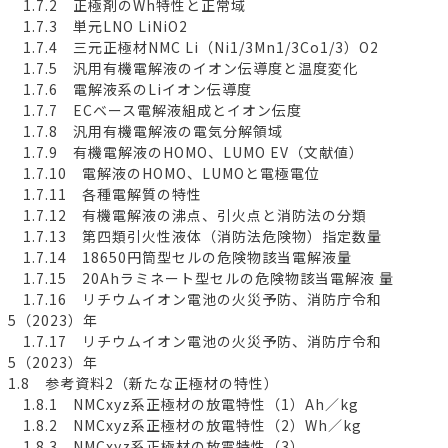
1.7.2 正極剤のWh特性と正常域
1.7.3 単元LNO LiNiO2
1.7.4 三元正極材NMC Li（Ni1/3Mn1/3Co1/3）O2
1.7.5 汎用有機電解液のイオン伝導度と温度変化
1.7.6 電解液系のLiイオン伝導度
1.7.7 ECベース電解液組成とイオン伝度
1.7.8 汎用有機電解液の電気分解領域
1.7.9 有機電解液のHOMO、LUMO EV（文献値）
1.7.10 電解液のHOMO、LUMOと電極電位
1.7.11 各種電解質の特性
1.7.12 有機電解液の沸点、引火点と消防法の分類
1.7.13 第四類引火性液体（消防法危険物）指定数量
1.7.14 18650円筒型セルの危険物該当電解液量
1.7.15 20Ahラミネート型セルの危険物該当電解液 量
1.7.16 リチウムイオン電池の火災予防、消防庁令和
5（2023）年
1.7.17 リチウムイオン電池の火災予防、消防庁令和
5（2023）年
1.8 参考資料2（新たな正極材の特性）
1.8.1 NMCxyz系正極材の放電特性（1）Ah／kg
1.8.2 NMCxyz系正極材の放電特性（2）Wh／kg
1.8.3 NMCxyz系正極材の放電特性（3）