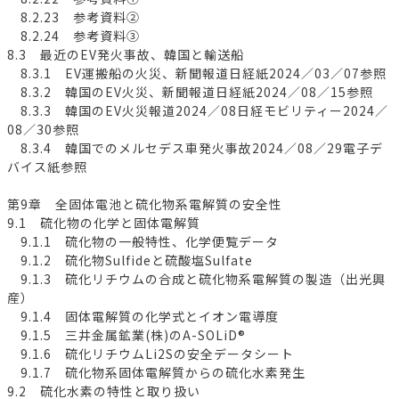
8.2.23 参考資料②
8.2.24 参考資料③
8.3 最近のEV発火事故、韓国と輸送船
8.3.1 EV運搬船の火災、新聞報道日経紙2024／03／07参照
8.3.2 韓国のEV火災、新聞報道日経紙2024／08／15参照
8.3.3 韓国のEV火災報道2024／08日経モビリティー2024／
08／30参照
8.3.4 韓国でのメルセデス車発火事故2024／08／29電子デ
バイス紙参照
第9章 全固体電池と硫化物系電解質の安全性
9.1 硫化物の化学と固体電解質
9.1.1 硫化物の一般特性、化学便覧データ
9.1.2 硫化物Sulfideと硫酸塩Sulfate
9.1.3 硫化リチウムの合成と硫化物系電解質の製造（出光興
産）
9.1.4 固体電解質の化学式とイオン電導度
9.1.5 三井金属鉱業(株)のA-SOLiD®
9.1.6 硫化リチウムLi2Sの安全データシート
9.1.7 硫化物系固体電解質からの硫化水素発生
9.2 硫化水素の特性と取り扱い