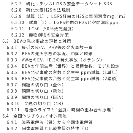
6.2.7 硫化リチウムLi2Sの安全データシート SDS
6.2.8 硫化水素H2Sの法規制
6.2.9 試算（1）、LGPS経由のH2Sと空間濃度mg／m3
6.2.10 試算（2）、LGPS経由のH2Sと空間濃度ppm
6.2.11 LC50（50％致死濃度）
6.2.12 毒物劇物の安全対策
6.3 BEVの発火事故の現状と対策
6.3.1 最近のBEV、PHV等の発火事故一覧
6.3.2 BEVの発火事故の状況、中国と欧米
6.3.3 VW社のEV、ID.3の発火事故（オランダ）
6.3.4 BEVの年間生産（世界）と累積台数、モデル設定
6.3.5 BEV発火事故の台数と発生率 ppm試算（1単年）
6.3.6 BEV発火事故の台数と発生率 ppm試算（2累積）
6.3.7 問題の切り口（全体）
6.3.8 問題の切り口（電池）
6.3.9 問題の切り口（BEV）
6.3.10 問題の切り口（4R）
6.3.11 電池のライフと“温度、時間の重ね合せ原理”
6.4 全固体リチウムイオン電池
6.4.1 液系電解液（質）から全固体電解質
6.4.2 固体電解質と比較物質の特性（1）