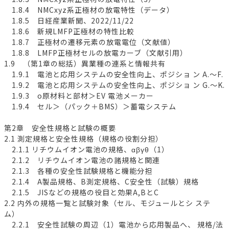
1.8.4 NMCxyz系正極材の放電特性（データ）
1.8.5 日経産業新聞、2022/11/22
1.8.6 新規LMFP正極材の特性比較
1.8.7 正極材の遷移元素の放電電位（文献値）
1.8.8 LMFP正極材セルの放電カーブ（文献引用）
1.9 （第1章の総括）異業種の連系と情報共有
1.9.1 電池と応用システムの安全性向上、ポジショ ン A.～F.
1.9.2 電池と応用システムの安全性向上、ポジショ ン G.～K.
1.9.3 o原材料と部材＞EV 電池メーカー
1.9.4 セル＞（パック＋BMS）＞蓄電システム
第2章 安全性規格と試験の概要
2.1 測定規格と安全性規格（規格の役割分担）
2.1.1 リチウムイオン電池の規格、αβγθ（1）
2.1.2 リチウムイオン電池の諸規格と関連
2.1.3 各種の安全性試験規格と機能分担
2.1.4 A製品規格、B測定規格、C安全性（試験）規格
2.1.5 JISなどの規格の役目と効果A,BとC
2.2 内外の規格一覧と試験対象（セル、モジュールとシ ステ
ム）
2.2.1 安全性試験の周辺（1）電池から応用製品へ、 規格/法