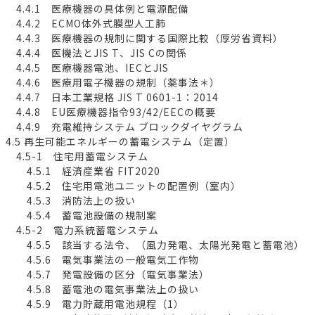
4.4.1 医療機器の具体例と電源配備
4.4.2 ECMO体外式膜型人工肺
4.4.3 医療機器の規制に関する国際比較（厚労省資料）
4.4.4 医機法とJIS T、JIS Cの関係
4.4.5 医療機器電池、IECとJIS
4.4.6 医療用電子機器の規制（薬事法＊）
4.4.7 日本工業規格 JIS T 0601-1：2014
4.4.8 EU医療機器指令93/42/EECの概要
4.4.9 充電維持システム ブロックダイヤグラム
4.5 再生可能エネルギーの蓄電システム（定置）
4.5-1 住宅用蓄電システム
4.5.1 経済産業省 FIT2020
4.5.2 住宅用電池ユニットの配置例（室内）
4.5.3 消防法上の扱い
4.5.4 蓄電池設備の規制案
4.5-2 電力系統蓄電システム
4.5.5 該当する法令、（風力発電、太陽光発電と蓄電池）
4.5.6 電気事業法の一般電気工作物
4.5.7 発電設備の区分（電気事業法）
4.5.8 蓄電池の電気事業法上の扱い
4.5.9 電力貯蔵用電池規程（1）