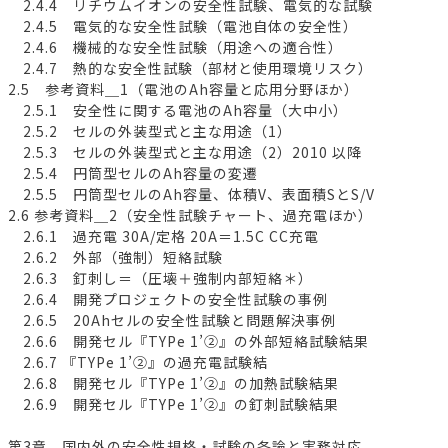
2.4.4 リチウムイオンの安全性試験、電気的な試験
2.4.5 電気的な安全性試験（電池自体の安全性）
2.4.6 機械的な安全性試験（用途への適合性）
2.4.7 熱的な安全性試験（部材と使用環境リスク）
2.5 参考資料＿1（電池のAh容量と応用分野ほか）
2.5.1 安全性に関する電池のAh容量（大中小）
2.5.2 セルの外装型式と主な用途（1）
2.5.3 セルの外装型式と主な用途（2）2010 以降
2.5.4 円筒型セルのAh容量の変遷
2.5.5 円筒型セルのAh容量、体積V、表面積SとS/V
2.6 参考資料＿2（安全性試験チャート、過充電ほか）
2.6.1 過充電 30A/定格 20A＝1.5C CC充電
2.6.2 外部（強制）短絡試験
2.6.3 釘刺し＝（圧壊＋強制内部短絡＊）
2.6.4 開発プロジェクトの安全性試験の事例
2.6.5 20Ahセルの安全性試験と問題解決事例
2.6.6 開発セル『TYPe 1’②』の外部短絡試験結果
2.6.7 『TYPe 1’②』の過充電試験結
2.6.8 開発セル『TYPe 1’②』の加熱試験結果
2.6.9 開発セル『TYPe 1’②』の釘刺試験結果
第3章 国内外の安全性規格・試験の各論と実務対応