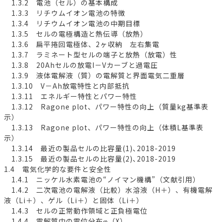
1.3.2 電池（セル）の基本構成
1.3.3 リチウムイオン電池の特徴
1.3.4 リチウムイオン電池の中期目標
1.3.5 セルの電極構造と熱伝導（放熱）
1.3.6 扁平捲回電極体、2ヶ収納 左右集電
1.3.7 ラミネート型セルの端子と放熱（放電）性
1.3.8 20Ahセルの放電I－Vカーブと過電圧
1.3.9 液体電解液（質）の電解質と界面電気二重層
1.3.10 V－Ah放電特性と内部抵抗
1.3.11 エネルギー特性とパワー特性
1.3.12 Ragone plot、パワー特性の向上（質量kg基準表
示）
1.3.13 Ragone plot、パワー特性の向上（体積L基準表
示）
1.3.14 最近の製品セルの比容量(1)､2018-2019
1.3.15 最近の製品セルの比容量(2)､2018-2019
1.4 電気化学的な要件と安全性
1.4.1 ニッケル水素電池の“ノイマン機構”（文献引用）
1.4.2 二次電池の電解液（比較）水溶液（H＋）、有機電解
液（Li＋）、ゲル（Li＋）と固体（Li＋）
1.4.3 セルの正常動作領域と正負極電位
1.4.4 電解質中の電位分布φ（X）