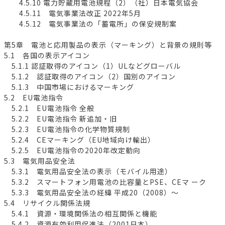
4.5.10 電力貯蔵用電池規程（2）（社）日本電気協会
4.5.11 電気事業法改正 2022年5月
4.5.12 電気事業法の「蓄電所」の保安規制案
第5章 電池と応用製品の表示（マーキング）と背景の規則等
5.1 各国の表示アイコン
5.1.1 認証取得のアイコン（1）ULなどグローバル
5.1.2 認証取得のアイコン（2）国別のアイコン
5.1.3 中国市場におけるマーキング
5.2 EU電池指令
5.2.1 EU電池指令 全般
5.2.2 EU電池指令 新追加・旧
5.2.3 EU電池指令の化学物質規制
5.2.4 CEマーキング（EU地域向け輸出）
5.2.5 EU電池指令の2020年改定動向
5.3 電気用品安全法
5.3.1 電気用品安全法の表示（モバイル用途）
5.3.2 スマートフォン用電池の比容量とPSE、CEマ ーク
5.3.3 電気用品安全法の経緯 平成20（2008）～
5.4 リサイクル関係法規
5.4.1 資源・環境関係法の相互関係と機能
5.4.2 資源有効利用促進法（2001日本）