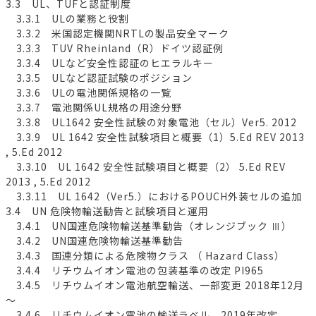
3.3 UL、TUFと認証制度
3.3.1 ULの業務と役割
3.3.2 米国認定機関NRTLの製品安全マーク
3.3.3 TUV Rheinland（R）ドイツ認証例
3.3.4 ULなど安全性認証のヒエラルキー
3.3.5 ULなど認証試験のポジション
3.3.6 ULの電池関係規格の一覧
3.3.7 電池関係UL規格の用途分野
3.3.8 UL1642 安全性試験の対象電池（セル）Ver5. 2012
3.3.9 UL 1642 安全性試験項目と概要（1）5.Ed REV 2013
, 5.Ed 2012
3.3.10 UL 1642 安全性試験項目と概要（2） 5.Ed REV
2013 , 5.Ed 2012
3.3.11 UL 1642（Ver5.）におけるPOUCH外装セルの追加
3.4 UN 危険物輸送勧告と試験項目と運用
3.4.1 UN国連危険物輸送基準勧告（オレンジブック Ⅲ）
3.4.2 UN国連危険物輸送基準勧告
3.4.3 国連分類による危険物クラス （ Hazard Class）
3.4.4 リチウムイオン電池の包装基準の改定 PI965
3.4.5 リチウムイオン電池航空輸送、一部変更 2018年12月
～
3.4.6 リチウムイオン電池の輸送ラベル、2019年改定