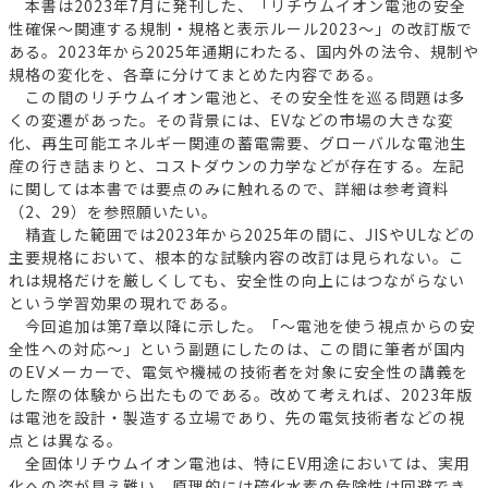
本書は2023年7月に発刊した、「リチウムイオン電池の安全
性確保～関連する規制・規格と表示ルール2023～」の改訂版で
ある。2023年から2025年通期にわたる、国内外の法令、規制や
規格の変化を、各章に分けてまとめた内容である。
この間のリチウムイオン電池と、その安全性を巡る問題は多
くの変遷があった。その背景には、EVなどの市場の大きな変
化、再生可能エネルギー関連の蓄電需要、グローバルな電池生
産の行き詰まりと、コストダウンの力学などが存在する。左記
に関しては本書では要点のみに触れるので、詳細は参考資料
（2、29）を参照願いたい。
精査した範囲では2023年から2025年の間に、JISやULなどの
主要規格において、根本的な試験内容の改訂は見られない。こ
れは規格だけを厳しくしても、安全性の向上にはつながらない
という学習効果の現れである。
今回追加は第7章以降に示した。「～電池を使う視点からの安
全性への対応～」という副題にしたのは、この間に筆者が国内
のEVメーカーで、電気や機械の技術者を対象に安全性の講義を
した際の体験から出たものである。改めて考えれば、2023年版
は電池を設計・製造する立場であり、先の電気技術者などの視
点とは異なる。
全固体リチウムイオン電池は、特にEV用途においては、実用
化への姿が見え難い。原理的には硫化水素の危険性は回避でき