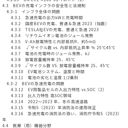
4.3 BEVの充電インフラの安全性と法規制
4.3-1 インフラ全体の問題
4.3.1 急速充電の出力kWと充電時間
4.3.2 国産BEVの充電、普通＆急速 2023（指数）
4.3.3 TESLA社EVの充電、普通と急速 2023
4.3.4 リチウムイオン電池のジュール発熱
4.3.5 V-Ah放電特性と内部抵抗R、約5mΩ
4.3.6 √サイクル数 vs. 内部抵抗上昇率 ％ 25℃45℃
4.3.7 電池の充電時のジュール発熱、kJ
4.3.8 放電容量維持率 25、45℃
4.3.9 √サイクル数 VS. 放電容量維持率 25、45℃
4.3.10 EV電池システム、温度と時間
4.3.11 電池の劣化と温度 1/2乗則
4.3-2 BEVの急速充電の問題
4.3.12 EV用製品セルの入出力特性 vs.SOC（2）
4.3.13 比入力特性 高SOC領域
4.3.14 2022～2023 年、冬の高速道路
4.3.15 令和5（2023）年消防法の運用改正
4.3.16 急速充電の消防法の扱い、消防庁令和5（2023）
年
4.4 医療（用）機器分野