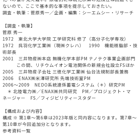
ないので、ここで基本的な事項を提示しておきたい。
調査・執筆：菅原秀一／企画・編集：シーエムシー・リサーチ
【調査・執筆】
菅原 秀一
1972 東北大学大学院 工学研究科 修了（高分子化学専攻）
1972 呉羽化学工業㈱（現㈱クレハ） 1990 機能樹脂部・技
術部長
2001 三井物産㈱本店 無機化学本部PM ナノテク事業企画部門
この間、リチウムイオン電池関係の新規会社設立FSほか
2005 三井物産子会社 三徳化学工業㈱ 仙台法規制部長兼務
2006 ENAX㈱米澤研究所 先端技術室PM
2006～2009 NEDO系統連係蓄電システム（＊）研究PM
＊ 北陸電力㈱／ENAX㈱共同研究 PM／プロジェクト・マ
ネージャー FS／フィジビリティースタダー
【構成および内容】
構成 ※ 第1章～第6章は2023年版と同内容になります。第7章～
第10章が今回追加分となります。
参考資料一覧