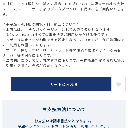
※【冊子＋PDF版】をご購入の場合、PDF版については販売元の株式会社
シーエムシー・リサーチよりデータダウンロード用URLをご案内いたしま
す。
＜冊子版・PDF版の閲覧・利用範囲について＞
・本商品は、「法人パッケージ版」としての取り扱いとなります。
※1法人内の国内すべての事業所でご利用いただける仕様です。
※データは全ページ印刷できる設定となっておりますが、利用範囲内で
のご利用をお願いいたします。
・サーバー保存については、パスワード等の権限で管理できている共有
サーバー等の保存に限ります。
・二次利用については、社内資料に限ります。著作権法で定められた場合
（引用）を除き、許諾が必要となります。
カートに入れる
お支払方法について
お支払いは請求書払い
となります。
ご希望の方はクレジットカード決済もご利用いただけます。