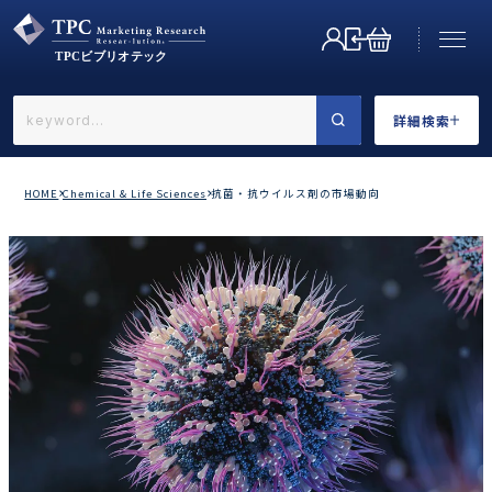
詳細検索
←戻る
詳細検索
HOME
Chemical & Life Sciences
抗菌・抗ウイルス剤の市場動向
業界で選ぶ
カテゴリで選ぶ