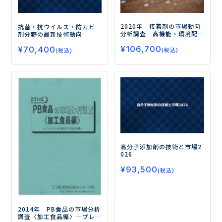
2020年 接着剤の市場動向
抗菌・抗ウイルス・防カビ
分析調査
―高機能・環境配
剤分野の最新技術動向
慮型の接着剤で市場が拡大
¥
106,700
―
¥
70,400
(税込)
(税込)
高分子添加剤の技術と市場2
026
¥
93,500
(税込)
2014年 PB食品の市場分析
調査〈加工食品編〉
―プレ