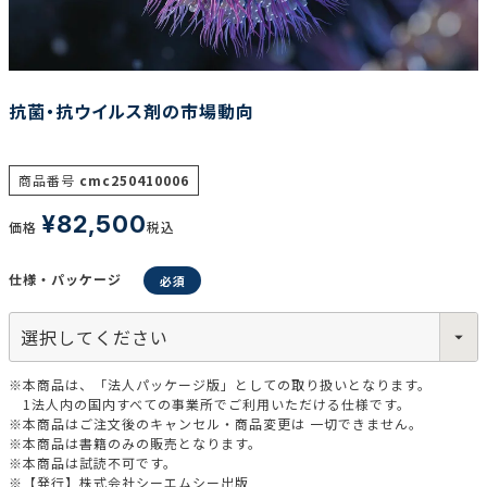
調査の種類で選ぶ
抗菌・抗ウイルス剤の市場動向
商品番号
cmc250410006
¥
82,500
価格
税込
リセット
検索する
仕様・パッケージ
※本商品は、「法人パッケージ版」としての取り扱いとなります。
1法人内の国内すべての事業所でご利用いただける仕様です。
※本商品はご注文後のキャンセル・商品変更は 一切できません。
※本商品は書籍のみの販売となります。
※本商品は試読不可です。
※【発行】株式会社シーエムシー出版