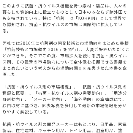
このように抗菌・抗ウイルス機能を持つ素材・製品は、人々の
暮らしの質的向上に役立つものとして日本のみならず諸外国で
も支持されている。特に「抗菌」は「KOHKIN」として世界で
も認知され、抗菌・抗ウイルスの市場は国際的に拡大してい
る。
弊社では2016年に抗菌剤の開発技術と市場動向をまとめた書籍
『抗菌技術と市場動向 2016』を発行し、大変ご好評いただくこ
とができた。そこでこの度、市場拡大を続ける抗菌・抗ウイル
ス剤、その最新の市場動向について全体像を把握できる書籍を
まとめたいという考えから市場動向調査を充実させた本書を企
画した。
「抗菌・抗ウイルス剤の市場概況」、「抗菌・抗ウイルス剤の
種類と概要」、「抗菌・抗ウイルス剤の需要動向」、「用途分
野別動向」、「メーカー動向」、「海外動向」の章構成にて、
独自取材に基づき、図表写真を多用して最新の市場情報を分か
りやすく解説している。
抗菌・抗ウイルス剤の開発メーカーはもとより、日用品、家電
製品、住宅建材、キッチン用品、トイレ用品、浴室用品、塗