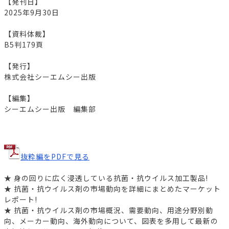
【発刊日】
2025年9月30日
【資料体裁】
B5判179頁
【発行】
株式会社シーエムシー出版
【編集】
シーエムシー出版 編集部
抜粋編をPDFで見る
★ 身の回りに広く浸透している抗菌・抗ウイルス加工製品!
★ 抗菌・抗ウイルス剤の市場動向を詳細にまとめたマーケット
レポート!
★ 抗菌・抗ウイルス剤の市場概況、需要動向、用途分野別動
向、メーカー動向、海外動向について、図表を多用して最新の