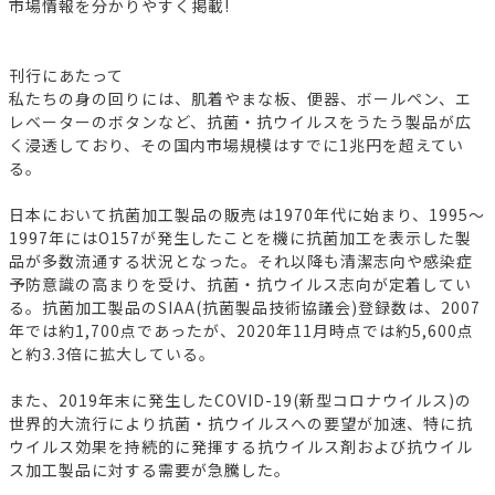
市場情報を分かりやすく掲載!
刊行にあたって
私たちの身の回りには、肌着やまな板、便器、ボールペン、エ
レベーターのボタンなど、抗菌・抗ウイルスをうたう製品が広
く浸透しており、その国内市場規模はすでに1兆円を超えてい
る。
日本において抗菌加工製品の販売は1970年代に始まり、1995～
1997年にはO157が発生したことを機に抗菌加工を表示した製
品が多数流通する状況となった。それ以降も清潔志向や感染症
予防意識の高まりを受け、抗菌・抗ウイルス志向が定着してい
る。抗菌加工製品のSIAA(抗菌製品技術協議会)登録数は、2007
年では約1,700点であったが、2020年11月時点では約5,600点
と約3.3倍に拡大している。
また、2019年末に発生したCOVID-19(新型コロナウイルス)の
世界的大流行により抗菌・抗ウイルスへの要望が加速、特に抗
ウイルス効果を持続的に発揮する抗ウイルス剤および抗ウイル
ス加工製品に対する需要が急騰した。