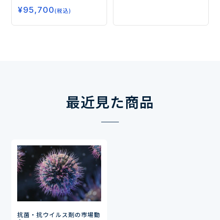
ミアム化が進むPB食品市場
¥
95,700
―
(税込)
最近見た商品
抗菌・抗ウイルス剤の市場動