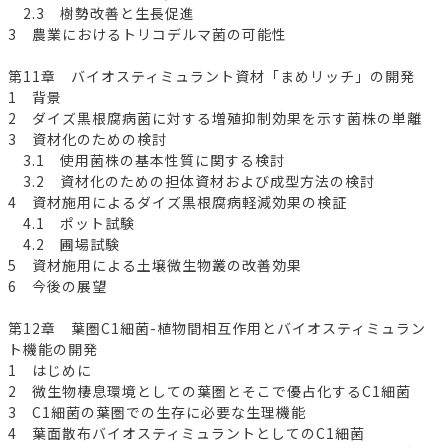
2.3 樹勢改善と生長促進
3 農業におけるトリコデルマ菌の可能性
第11章 バイオスティミュラント資材「まめリッチ」の開発
1 背景
2 ダイズ黒根腐病菌に対する増殖抑制効果を示す菌株の単離
3 資材化のための検討
3.1 使用菌株の基本性質に関する検討
3.2 資材化のための担体資材および成型方法の検討
4 資材施用によるダイズ黒根腐病軽減効果の検証
4.1 ポット試験
4.2 圃場試験
5 資材施用による土壌微生物叢の改善効果
6 今後の展望
第12章 葉圏C1細菌-植物間相互作用とバイオスティミュラン
ト機能の開発
1 はじめに
2 微生物棲息環境としての葉圏とそこで優占化するC1細菌
3 C1細菌の葉圏での生存に必要な生理機能
4 葉面散布バイオスティミュラントとしてのC1細菌