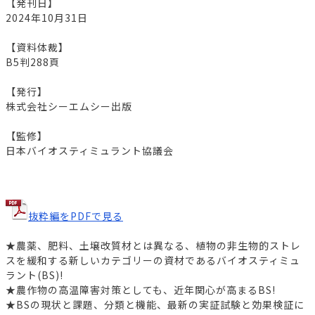
【発刊日】
2024年10月31日
【資料体裁】
B5判288頁
【発行】
株式会社シーエムシー出版
【監修】
日本バイオスティミュラント協議会
抜粋編をPDFで見る
★農薬、肥料、土壌改質材とは異なる、植物の非生物的ストレ
スを緩和する新しいカテゴリーの資材であるバイオスティミュ
ラント(BS)!
★農作物の高温障害対策としても、近年関心が高まるBS!
★BSの現状と課題、分類と機能、最新の実証試験と効果検証に