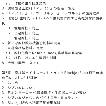
2.3 作物の生育促進効果
3 腐植酸苦土肥料『アヅミン』の製造・販売
4 『アヅミン』『アヅ・リキッド』『レコルト』の施用効果
5 環境(非生物的)ストレスへの抵抗性に関する当社資材試験事
例
5.1 塩類耐性の向上
5.2 高温耐性の向上
5.3 低温耐性の向上
6 新たな腐植酸液状複合肥料の開発
7 当社腐植酸肥料の特徴
7.1 腐植化度とMelanic Index,腐植酸の官能基
7.2 植物に対する生理活性試験
8 今後の開発に向けて
第6章 腐植酸バイオスティミュラントBlackjak®の水稲育苗箱
施用における性能評価
1 はじめに
2 シプカムについて
3 日本とヨーロッパ:農業環境と生産者ニーズの違い
4 シプカムジャパンのバイオスティミュラント
5 Blackjak®の水稲育苗箱施用試験