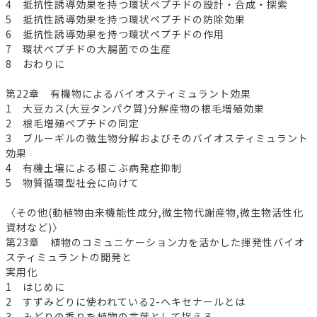
4 抵抗性誘導効果を持つ環状ペプチドの設計・合成・探索
5 抵抗性誘導効果を持つ環状ペプチドの防除効果
6 抵抗性誘導効果を持つ環状ペプチドの作用
7 環状ペプチドの大腸菌での生産
8 おわりに
第22章 有機物によるバイオスティミュラント効果
1 大豆カス(大豆タンパク質)分解産物の根毛増殖効果
2 根毛増殖ペプチドの同定
3 ブルーギルの微生物分解およびそのバイオスティミュラント
効果
4 有機土壌による根こぶ病発症抑制
5 物質循環型社会に向けて
〈その他(動植物由来機能性成分,微生物代謝産物,微生物活性化
資材など)〉
第23章 植物のコミュニケーション力を活かした揮発性バイオ
スティミュラントの開発と
実用化
1 はじめに
2 すずみどりに使われている2-ヘキセナールとは
3 みどりの香りを植物の言葉として捉える