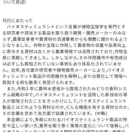
ついて詳述!
刊行にあたって
バイオスティミュラントという言葉が植物生理学を専門とす
る研究者や該当する製品を取り扱う開発・販売メーカーのみな
らず,農業従事者や農資材の流通業者からも頻繁に聞かれるよう
になりました。作物の生理に作用して農産物の収量や品質向上
に寄与する資材は古くから農業現場では活用されており,作物生
産に貢献してきました。しかしながら,その作用機作や有効成分
は必ずしも周知されていない事例もあり体系化されていませ
ん。近年,各方面の研究者や開発販売メーカーにより,バイオス
ティミュラント製品の作用機作を解明し,また分類化して現場へ
周知する例も数多く見受けられます。
また,令和3 年に農林水産省から提唱されたみどりの食料シス
テム戦略の中で,バイオスティミュラントを活用した新技術の導
入が提唱されたことをきっかけにして,バイオスティミュラント
製品とはどのような資材なのか,どんな機能を有する資材なのか,
その定義を含めて各方面で協議されています。(中略)
本企画により,多岐にわたるバイオスティミュラント製品の特
性や正しい使い方,業界を取り巻く環境の変化について理解し,バ
イオスティミュラントに対する関係各位の研究や指導・販売の