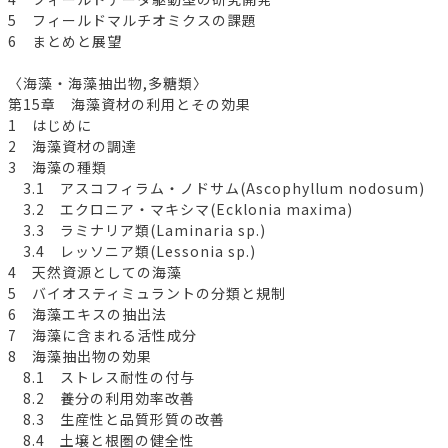
5 フィールドマルチオミクスの課題
6 まとめと展望
〈海藻・海藻抽出物,多糖類〉
第15章 海藻資材の利用とその効果
1 はじめに
2 海藻資材の調達
3 海藻の種類
3.1 アスコフィラム・ノドサム(Ascophyllum nodosum)
3.2 エクロニア・マキシマ(Ecklonia maxima)
3.3 ラミナリア類(Laminaria sp.)
3.4 レッソニア類(Lessonia sp.)
4 天然資源としての海藻
5 バイオスティミュラントの分類と規制
6 海藻エキスの抽出法
7 海藻に含まれる活性成分
8 海藻抽出物の効果
8.1 ストレス耐性の付与
8.2 養分の利用効率改善
8.3 生産性と品質形質の改善
8.4 土壌と根圏の健全性