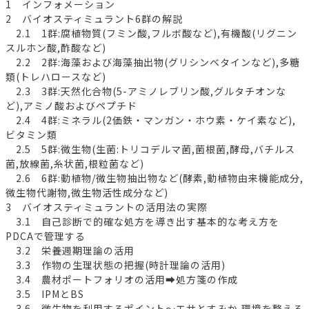
1 インフォメーション
2 バイオスティミュラント6群の解説
2.1 1群:腐植物質(フミン酸,フルボ酸など),有機酸(リグニン
スルホン酸,酢酸など)
2.2 2群:海藻および海藻抽出物(グリシンベタインなど),多糖
類(トレハロースなど)
2.3 3群:天然化合物(5-アミノレブリン酸,グルタチオンな
ど),アミノ酸およびペプチド
2.4 4群:ミネラル(2価鉄・マンガン・ホウ素・ケイ素など),
ビタミン類
2.5 5群:微生物(生菌:トリコデルマ菌,菌根菌,酵母,バチルス
菌,放線菌,糸状菌,根粒菌など)
2.6 6群:動植物/微生物抽出物など(酵素,動植物由来機能成分,
微生物代謝物,微生物活性成分など)
3 バイオスティミュラントの活用法の実際
3.1 自己診断で的確な処方を導き出す基本的な考え方を
PDCAで管理する
3.2 栄養週期理論の活用
3.3 作物の生理状態の把握(時計理論の活用)
3.4 農材ポートフォリオの活用➡処方箋の作成
3.5 IPMとBS
3.6 微生物を利用するポイント～エサとすみか,環境を整える