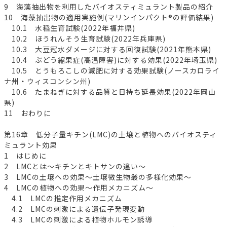
9 海藻抽出物を利用したバイオスティミュラント製品の紹介
10 海藻抽出物の適用実施例(マリンインパクト®の評価結果)
10.1 水稲生育試験(2022年福井県)
10.2 ほうれんそう生育試験(2022年兵庫県)
10.3 大豆冠水ダメージに対する回復試験(2021年熊本県)
10.4 ぶどう縮果症(高温障害)に対する効果(2022年埼玉県)
10.5 とうもろこしの減肥に対する効果試験(ノースカロライ
ナ州・ウィスコンシン州)
10.6 たまねぎに対する品質と日持ち延長効果(2022年岡山
県)
11 おわりに
第16章 低分子量キチン(LMC)の土壌と植物へのバイオスティ
ミュラント効果
1 はじめに
2 LMCとは～キチンとキトサンの違い～
3 LMCの土壌への効果～土壌微生物叢の多様化効果～
4 LMCの植物への効果～作用メカニズム～
4.1 LMCの推定作用メカニズム
4.2 LMCの刺激による遺伝子発現変動
4.3 LMCの刺激による植物ホルモン誘導