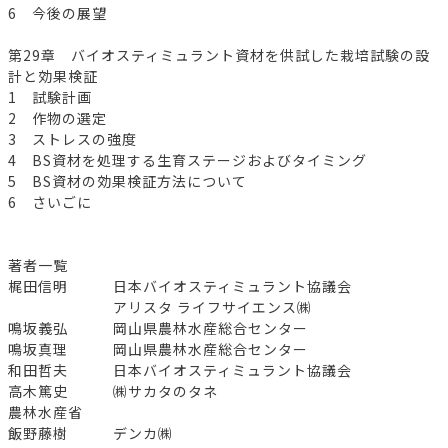
6 今後の展望
第29章 バイオスティミュラント資材を供試した栽培試験の設
計と効果検証
1 試験計画
2 作物の選定
3 ストレスの強度
4 BS資材を処理する生育ステージおよびタイミング
5 BS資材の効果検証方法について
6 さいごに
著者一覧
梶田信明 日本バイオスティミュラント協議会
アリスタ ライフサイエンス㈱
鳴坂義弘 岡山県農林水産総合センター
鳴坂真理 岡山県農林水産総合センター
和田哲夫 日本バイオスティミュラント協議会
高木篤史 ㈱サカタのタネ
農林水産省
飯野藤樹 デンカ㈱