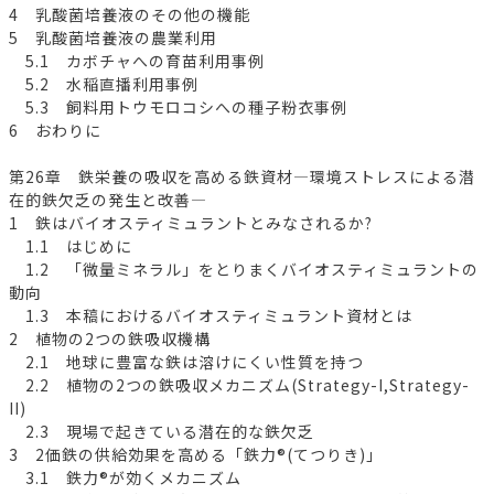
4 乳酸菌培養液のその他の機能
5 乳酸菌培養液の農業利用
5.1 カボチャへの育苗利用事例
5.2 水稲直播利用事例
5.3 飼料用トウモロコシへの種子粉衣事例
6 おわりに
第26章 鉄栄養の吸収を高める鉄資材―環境ストレスによる潜
在的鉄欠乏の発生と改善―
1 鉄はバイオスティミュラントとみなされるか?
1.1 はじめに
1.2 「微量ミネラル」をとりまくバイオスティミュラントの
動向
1.3 本稿におけるバイオスティミュラント資材とは
2 植物の2つの鉄吸収機構
2.1 地球に豊富な鉄は溶けにくい性質を持つ
2.2 植物の2つの鉄吸収メカニズム(Strategy-I,Strategy-
II)
2.3 現場で起きている潜在的な鉄欠乏
3 2価鉄の供給効果を高める「鉄力®(てつりき)」
3.1 鉄力®が効くメカニズム