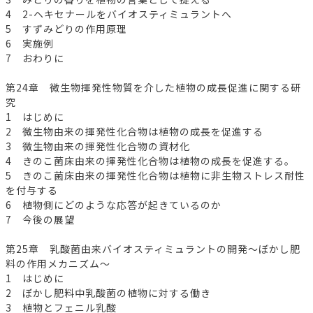
4 2-ヘキセナールをバイオスティミュラントへ
5 すずみどりの作用原理
6 実施例
7 おわりに
第24章 微生物揮発性物質を介した植物の成長促進に関する研
究
1 はじめに
2 微生物由来の揮発性化合物は植物の成長を促進する
3 微生物由来の揮発性化合物の資材化
4 きのこ菌床由来の揮発性化合物は植物の成長を促進する。
5 きのこ菌床由来の揮発性化合物は植物に非生物ストレス耐性
を付与する
6 植物側にどのような応答が起きているのか
7 今後の展望
第25章 乳酸菌由来バイオスティミュラントの開発～ぼかし肥
料の作用メカニズム～
1 はじめに
2 ぼかし肥料中乳酸菌の植物に対する働き
3 植物とフェニル乳酸