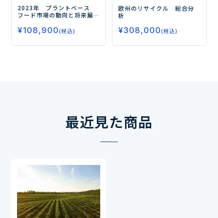
2023年 プラントベース
欧州のリサイクル 総合分
フード市場の動向と将来展
析
望
ーPBFが切り拓く新たな可
¥
108,900
能性を分析ー
¥
308,000
(税込)
(税込)
最近見た商品