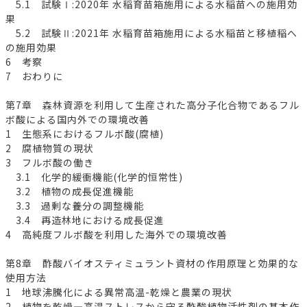
5.1 試験Ⅰ:2020年 水稲育苗箱施用による水稲苗への施用効
果
5.2 試験Ⅱ:2021年 水稲育苗箱施用による水稲苗と移植稲へ
の施用効果
6 考察
7 おわりに
第7章 森林資源を利用して生産された高分子化合物であるフル
ボ酸による国内外での環境改善
1 生態系におけるフルボ酸(腐植)
2 腐植物質の現状
3 フルボ酸の働き
3.1 化学的緩衝機能(化学的恒常性)
3.2 植物の成長促進機能
3.3 過剰な養分の調整機能
3.4 再造林地における成長促進
4 高純度フルボ酸を利用した海外での環境改善
第8章 酢酸バイオスティミュラント資材の作用原理と効果的な
使用方法
1 地球沸騰化による異常高温-乾燥と農業の現状
2 植物を乾燥―高温ストレスから守る酢酸植物活性剤の基本作