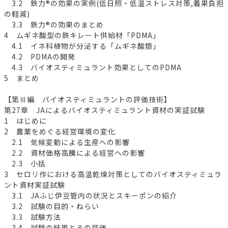
3.2 鉄力®の効果の実例(低日照・低温ストレス対策,着果負担
の軽減)
3.3 鉄力®の効果のまとめ
4 ムギネ酸型の鉄キレート供給材「PDMA」
4.1 イネ科植物が分泌する「ムギネ酸類」
4.2 PDMAの開発
4.3 バイオスティミュラント効果としてのPDMA
5 まとめ
【第Ⅲ編 バイオスティミュラントの評価技術】
第27章 JAによるバイオスティミュラント資材の実証試験
1 はじめに
2 農業をめぐる経営環境の変化
2.1 気候変動による生産への影響
2.2 資材価格高騰による経営への影響
2.3 小括
3 セロリ作における高温乾燥対策としてのバイオスティミュラ
ント資材実証試験
3.1 JAふじ伊豆管内の状況とスキーポンの紹介
3.2 試験の目的・ねらい
3.3 試験方法
3.4 試験の結果とその評価