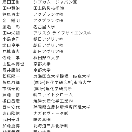
須田正樹 シプカム・ジャパン㈱
田中賢治 国土防災技術㈱
笹原勇太 アクプランタ㈱
金 鍾明 アクプランタ㈱
渡邉 彰 名古屋大学
田中栄嗣 アリスタ ライフサイエンス㈱
小島克洋 朝日アグリア㈱
堀口享平 朝日アグリア㈱
見城貴志 朝日アグリア㈱
佐藤 孝 秋田県立大学
由里本博也 京都大学
阪井康能 京都大学
松原陽一 東海国立大学機構 岐阜大学
藤原風輝 (国研)理化学研究所;東京大学
市橋泰範 (国研)理化学研究所
須藤 修 ㈱ファイトクローム
樋口昌宏 焼津水産化学工業㈱
西村安代 静岡県立農林環境専門職大学
東山隆信 ナガセヴィータ㈱
武田泰斗 味の素㈱
加藤嘉博 北海道三井化学㈱
能年義輝 岡山大学