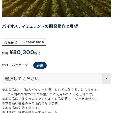
調査の種類で選ぶ
バイオスティミュラントの開発動向と展望
商品番号
cmc260410010
¥
80,300
価格
税込
リセット
検索する
仕様・パッケージ
※本商品は、「法人パッケージ版」としての取り扱いとなります。
1法人内の国内すべての事業所でご利用いただける仕様です。
※本商品はご注文後のキャンセル・商品変更は 一切できません。
※本商品は書籍のみの販売となります。
※本商品は試読不可です。
※【発行】株式会社シーエムシー出版