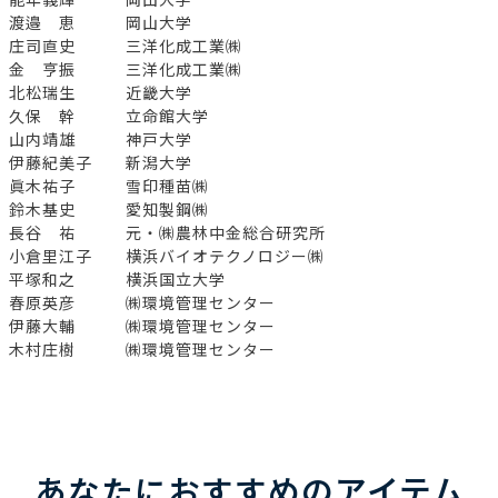
渡邉 恵 岡山大学
庄司直史 三洋化成工業㈱
金 亨振 三洋化成工業㈱
北松瑞生 近畿大学
久保 幹 立命館大学
山内靖雄 神戸大学
伊藤紀美子 新潟大学
眞木祐子 雪印種苗㈱
鈴木基史 愛知製鋼㈱
長谷 祐 元・㈱農林中金総合研究所
小倉里江子 横浜バイオテクノロジー㈱
平塚和之 横浜国立大学
春原英彦 ㈱環境管理センター
伊藤大輔 ㈱環境管理センター
木村庄樹 ㈱環境管理センター
あなたにおすすめのアイテム