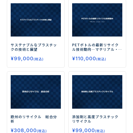
サステナブルなプラスチッ
PETボトルの最新リサイク
クの技術と展望
ル技術動向
―マテリアル・
ケミカル・バイオ―
¥
99,000
¥
110,000
(税込)
(税込)
欧州のリサイクル 総合分
添加剤と高度プラスチック
析
リサイクル
¥
308,000
¥
99,000
(税込)
(税込)