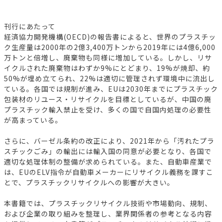
刊行にあたって
経済協力開発機構(OECD)の報告書によると、世界のプラスチッ
ク生産量は2000年の2億3,400万トンから2019年には4億6,000
万トンと倍増し、廃棄物も同様に増加している。しかし、リサ
イクルされた廃棄物はわずか9%にとどまり、19%が焼却、約
50%が埋め立てられ、22%は適切に管理されず環境中に流出し
ている。各国では規制が進み、EUは2030年までにプラスチック
包装材のリユース・リサイクルを目標としているが、中国の廃
プラスチック輸入禁止を受け、多くの国で自国内処理の必要性
が高まっている。
さらに、バーゼル条約の改正により、2021年から「汚れたプラ
スチックごみ」の輸出には輸入国の同意が必要となり、各国で
適切な処理体制の整備が求められている。また、自動車産業で
は、EUのELV指令が自動車メーカーにリサイクル義務を課すこ
とで、プラスチックリサイクルへの影響が大きい。
本書籍では、プラスチックリサイクル技術や市場動向、規制、
および企業の取り組みを整理し、業界関係者の参考となる内容