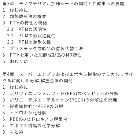
第3章 モノマテリアル加飾シートの開発と自動車への展開
1 はじめに
2 加飾成形法の概要
3 PTMの特性と特徴
3.1 PTMの透明性
3.2 PTMの形状追従性
3.3 PTMの諸耐久性
4 プラスチック成形品の塗装代替工法
5 PTMを用いた加飾成形品のMR適性
6 おわりに
第4章 スーパーエンプラおよびエポキシ樹脂のケミカルリサイ
クルに向けた分解,解重合法の開発
1 はじめに
2 ポリフェニレンスルフィド(PPS)のベンゼンへの分解
3 ポリエーテルエーテルケトン(PEEK)の分解法の開発
4 炭素繊維強化PEEKの分解
5 ヒドロキシ化分解
6 PEEKのヒドロキノン解重合
7 エポキシ樹脂の化学分解
8 まとめ