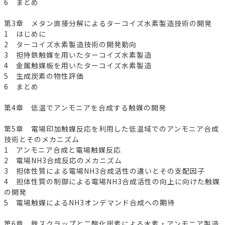
6 まとめ
第3章 メタン直接分解によるターコイズ水素製造技術の開発
1 はじめに
2 ターコイズ水素製造技術の開発動向
3 担持鉄触媒を用いたターコイズ水素製造
4 金属触媒板を用いたターコイズ水素製造
5 生成炭素の物性評価
6 まとめ
第4章 低温でアンモニアを合成する触媒の開発
第5章 電場印加触媒反応を利用した低温域でのアンモニア合成
技術とそのメカニズム
1 アンモニア合成と電場触媒反応
2 電場NH3合成反応のメカニズム
3 担体性質による電場NH3合成活性の違いとその支配因子
4 担体性質の制御による電場NH3合成活性の向上に向けた触媒
の開発
5 電場触媒によるNH3オンデマンド合成への期待
第6章 鉄スクラップと二酸化炭素による水素・アンモニア製造