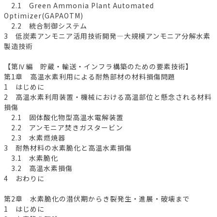
2.1 Green Ammonia Plant Automated
Optimizer(GAPAOTM)
2.2 統合制御システム
3 低炭素アンモニア活用技術開発―大規模アンモニア分解水素
製造技術
【第Ⅳ編 貯蔵・輸送・インフラ構築のための要素技術】
第1章 高温水素利用による耐熱部材の材料損傷問題
1 はじめに
2 高温水素利用装置・機械における高温部位と懸念される材料
損傷
2.1 固体酸化物型高温水電解装置
2.2 アンモニア焚きガスタービン
2.3 水素燃焼器
3 耐熱材料の水素脆化と高温水素損傷
3.1 水素脆化
3.2 高温水素損傷
4 おわりに
第2章 水素脆化の潜伏期からき裂発生・進展・破壊まで
1 はじめに