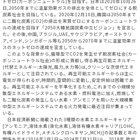
トゼロ(カーボンニュートラル)を目指す。日本は2020年10月26
日,2050年までに温室効果ガスの排出を全体としてゼロにする脱
炭素社会を目指している。2020年12月10日,韓国は2050年まで
に二酸化炭素(CO2)の排出を実質ゼロにするカーボンニュートラ
ルの達成を目指す「2050大韓民国炭素中立ビジョン」を宣言し
た。その後,中国,ブラジル,UAE,サウジアラビア,オーストラリ
ア,インド,シンガポール等も2050から2070年までに温室効果ガ
スのネットゼロの達成を宣言している。
このような背景から,循環型でCO2を発生せず脱炭素社会(カー
ボンニュートラル社会)の形成に貢献し得る再生可能エネルギー
(代替エネルギー:太陽光,風力,水力等)は,クリーンな次世代エネ
ルギーとして注目されている。再生可能エネルギーからは主に
電気が得られるが,時間的,空間的に変動し,安定供給は困難であ
る。再生可能エネルギーを平準化するため,これまでの小規模分
散型エネルギーシステムである水素・燃料電池に加え,燃焼して
も二酸化炭素の発生しない水素・アンモニアを用いた大規模集
中型エネルギーシステムである火力発電に最近注目が集まって
いる。
日本経済新聞に掲載された3種類の水素エネルギーキャリア
[アンモニア,液体水素(液化水素),液体有機水素キャリア(LOHC,
有機ハイドライド,メチルシクロヘキサン,MCH)]の記事数と年の
関係を示す(2016年1月1日～2024年7月31日)※。2019年,欧州