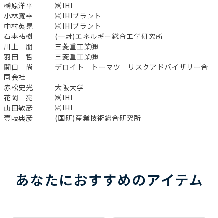
榊原洋平 ㈱IHI
小林寛幸 ㈱IHIプラント
中村英晃 ㈱IHIプラント
石本祐樹 (一財)エネルギー総合工学研究所
川上 朋 三菱重工業㈱
羽田 哲 三菱重工業㈱
関口 尚 デロイト トーマツ リスクアドバイザリー合
同会社
赤松史光 大阪大学
花岡 亮 ㈱IHI
山田敏彦 ㈱IHI
壹岐典彦 (国研)産業技術総合研究所
あなたにおすすめのアイテム