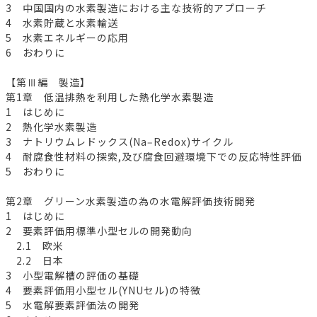
3 中国国内の水素製造における主な技術的アプローチ
4 水素貯蔵と水素輸送
5 水素エネルギーの応用
6 おわりに
【第Ⅲ編 製造】
第1章 低温排熱を利用した熱化学水素製造
1 はじめに
2 熱化学水素製造
3 ナトリウムレドックス(Na‒Redox)サイクル
4 耐腐食性材料の探索,及び腐食回避環境下での反応特性評価
5 おわりに
第2章 グリーン水素製造の為の水電解評価技術開発
1 はじめに
2 要素評価用標準小型セルの開発動向
2.1 欧米
2.2 日本
3 小型電解槽の評価の基礎
4 要素評価用小型セル(YNUセル)の特徴
5 水電解要素評価法の開発