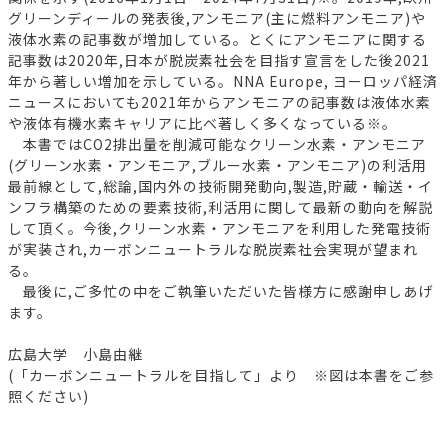
グリーンディールの発表後,アンモニア(主に燃料アンモニア)や
液体水素の記事数が増加している。とくにアンモニアに関する
記事数は2020年,日本が脱炭素社会を目指す宣言をした後2021
年から著しい増加を示している。NNA Europe, ヨーロッパ経済
ニュースにおいても2021年からアンモニアの記事数は液体水素
や液体有機水素キャリアに比べ著しく多くなっている※。
本書ではCO2排出量を削減可能なクリーン水素・アンモニア
(グリーン水素・アンモニア,ブルー水素・アンモニア)の利活用
最前線として,総論,国内外の技術開発動向,製造,貯蔵・輸送・イ
ンフラ構築のための要素技術,利活用に関して最新の動向を解説
して頂く。今後,クリーン水素・アンモニアを利用した発電技術
が実装され,カーボンニュートラルな脱炭素社会実現が望まれ
る。
最後に,ご多忙の中をご執筆いただいた皆様方に感謝申しあげ
ます。
広島大学 小島由継
(「カーボンニュートラルを目指して」より ※図は本書をご参
照ください)