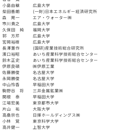
小島由継 広島大学
柴田善朗 (一財)日本エネルギー経済研究所
森 晃一 エア・ウォーター㈱
市川貴之 広島大学
久保田 純 福岡大学
郭 方芹 広島大学
宮岡裕樹 広島大学
長澤兼作 (国研)産業技術総合研究所
濱口裕昭 あいち産業科学技術総合センター
鈴木正史 あいち産業科学技術総合センター
伊原良碩 ㈱伊原工業
佐藤勝俊 名古屋大学
永岡勝俊 名古屋大学
中山怜香 早稲田大学
駒野谷 将 三井金属鉱業㈱
関根 泰 早稲田大学
江場宏美 東京都市大学
片山 祐 大阪大学
高桑宗也 日揮ホールディングス㈱
小林 覚 東京科学大学
高井健一 上智大学