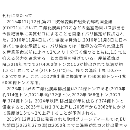
刊行にあたって
2015年12月12日,第21回気候変動枠組条約締約国会議
(COP21)において,二酸化炭素(CO2)などの温室効果ガス排出を
今世紀後半に実質ゼロにすることを目指すパリ協定が採択され
た。2016年11月4日にパリ協定は発効し,2016年11月8日に日本
はパリ協定を承認した。パリ協定では「世界的な平均気温上昇
を産業革命以前に比べて2℃より十分低く保つとともに,1.5 ℃に
抑える努力を追求する」との目標を掲げている。産業革命以
降,2019年までで2兆4000億トンのCO2が排出されて気温が約
1.2℃上昇している(2兆トン/1℃)※。残りの温度上昇は0.3～
0.8℃である。これはCO2排出量に換算すると6000億トン～1兆
6000億トンとなる。
2023年,世界の二酸化炭素排出量は374億トンである(2020年:
約314億トン,2021年:約332億トン,2022年:368億トン,2023
年:374億トン)。2024年以降,排出量が年に依らず374億トンと
仮定すると,2025年には1.3℃上昇し,2035年から2062年にかけ
て温度は1.5℃～2℃上昇することが予測される。
2019年12月11日に発表された欧州グリーンディールでは,EU
加盟国(2022年27カ国)は2050年までに温室効果ガス排出量ネッ