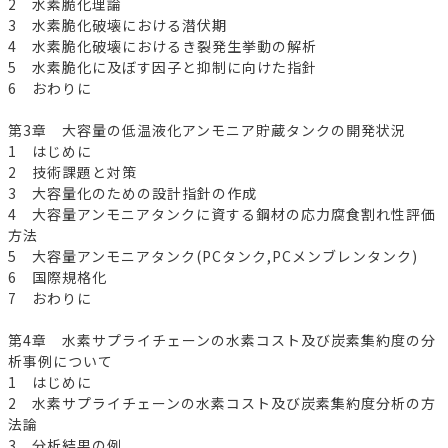
2 水素脆化理論
3 水素脆化破壊における潜伏期
4 水素脆化破壊におけるき裂発生挙動の解析
5 水素脆化に及ぼす因子と抑制に向けた指針
6 おわりに
第3章 大容量の低温液化アンモニア貯蔵タンクの開発状況
1 はじめに
2 技術課題と対策
3 大容量化のための設計指針の作成
4 大容量アンモニアタンクに資する鋼材の応力腐食割れ性評価
方法
5 大容量アンモニアタンク(PCタンク,PCメンブレンタンク)
6 国際規格化
7 おわりに
第4章 水素サプライチェーンの水素コスト及び炭素集約度の分
析事例について
1 はじめに
2 水素サプライチェーンの水素コスト及び炭素集約度分析の方
法論
3 分析結果の例