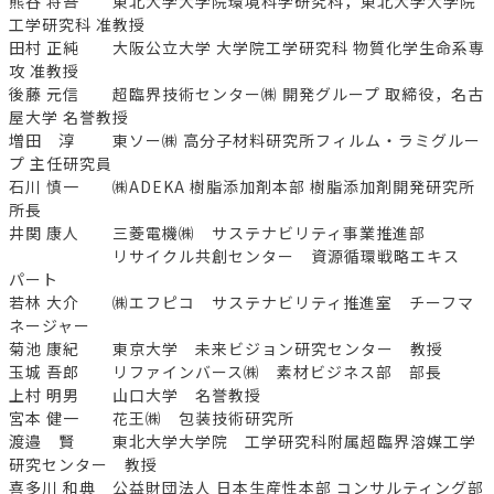
熊谷 将吾 東北大学大学院環境科学研究科，東北大学大学院
工学研究科 准教授
田村 正純 大阪公立大学 大学院工学研究科 物質化学生命系専
攻 准教授
後藤 元信 超臨界技術センター㈱ 開発グループ 取締役，名古
屋大学 名誉教授
増田 淳 東ソー㈱ 高分子材料研究所フィルム・ラミグルー
プ 主任研究員
石川 慎一 ㈱ADEKA 樹脂添加剤本部 樹脂添加剤開発研究所
所長
井関 康人 三菱電機㈱ サステナビリティ事業推進部
リサイクル共創センター 資源循環戦略エキス
パート
若林 大介 ㈱エフピコ サステナビリティ推進室 チーフマ
ネージャー
菊池 康紀 東京大学 未来ビジョン研究センター 教授
玉城 吾郎 リファインバース㈱ 素材ビジネス部 部長
上村 明男 山口大学 名誉教授
宮本 健一 花王㈱ 包装技術研究所
渡邉 賢 東北大学大学院 工学研究科附属超臨界溶媒工学
研究センター 教授
喜多川 和典 公益財団法人 日本生産性本部 コンサルティング部