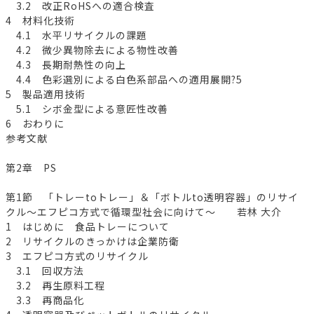
3.2 改正RoHSへの適合検査
4 材料化技術
4.1 水平リサイクルの課題
4.2 微少異物除去による物性改善
4.3 長期耐熱性の向上
4.4 色彩選別による白色系部品への適用展開?5
5 製品適用技術
5.1 シボ金型による意匠性改善
6 おわりに
参考文献
第2章 PS
第1節 「トレーtoトレー」＆「ボトルto透明容器」のリサイ
クル～エフピコ方式で循環型社会に向けて～ 若林 大介
1 はじめに 食品トレーについて
2 リサイクルのきっかけは企業防衛
3 エフピコ方式のリサイクル
3.1 回収方法
3.2 再生原料工程
3.3 再商品化