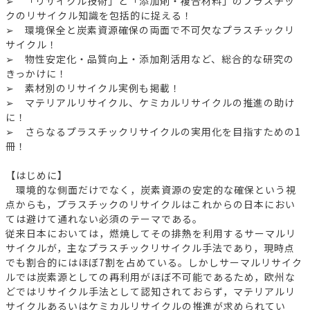
➢ 「リサイクル技術」と「添加剤・複合材料」のプラスチッ
クのリサイクル知識を包括的に捉える！
➢ 環境保全と炭素資源確保の両面で不可欠なプラスチックリ
サイクル！
➢ 物性安定化・品質向上・添加剤活用など、総合的な研究の
きっかけに！
➢ 素材別のリサイクル実例も掲載！
➢ マテリアルリサイクル、ケミカルリサイクルの推進の助け
に！
➢ さらなるプラスチックリサイクルの実用化を目指すための1
冊！
【はじめに】
環境的な側面だけでなく，炭素資源の安定的な確保という視
点からも，プラスチックのリサイクルはこれからの日本におい
ては避けて通れない必須のテーマである。
従来日本においては，燃焼してその排熱を利用するサーマルリ
サイクルが，主なプラスチックリサイクル手法であり，現時点
でも割合的にはほぼ7割を占めている。しかしサーマルリサイク
ルでは炭素源としての再利用がほぼ不可能であるため，欧州な
どではリサイクル手法として認知されておらず，マテリアルリ
サイクルあるいはケミカルリサイクルの推進が求められてい