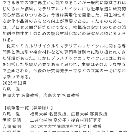
できるまでの物性再生が可能であることが一般的に認識されは
じめられた結果，マテリアルリサイクルにも近年急速に研究的
関心が高まりつつある。今後は実用化を目指した，再生物性の
安定化や品質のさらなる向上が重要である。またそのために
は，プロセス開発研究だけでなく，相構造の安定化のための添
加剤や物性向上のための複合材料化などの研究が必須と考えら
れる。
従来ケミカルリサイクルやマテリアルリサイクルに関する専
門書と添加剤や複合材料などの専門書は別々に取り扱われてき
た経緯があった。しかしプラスチックのリサイクルにはこれら
を包括した認識が必要であると思われ，本書はそのような視点
で企画された。今後の研究開発テーマなどの立案の一助になれ
ば幸いである。
2025年11月
八尾 滋
福岡大学 名誉教授，広島大学 客員教授
【執筆者一覧（執筆順）】
八尾 滋 福岡大学 名誉教授，広島大学 客員教授
伊崎 健晴 三井化学㈱ 高分子・複合材料研究所
吉岡 敏明 東北大学大学院環境科学研究科 教授