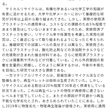
る。
ケミカルリサイクルは，有機化学あるいは化学工学の知識が
有意に活かせるため，大学や化学メーカーにおいて基礎的な研
究が30年以上前から取り組まれてきた。しかし，実際の使用済
プラスチックへの適用率は，コストなどの課題のため5％程度で
あまり普及はしていないままであった。そのため，実使用済プ
ラスチックを使い，リサイクル率や採算性を考慮した実用化研
究は，ごく最近になって取り組まれるようになったと考えられ
る。基礎研究での試薬レベルの高分子とは異なり，実使用され
ているプラスチックは，酸化防止剤などの添加剤やタルクなど
の充填剤が含まれた複合材料である。さらに使用済プラスチッ
クには接着剤や汚れなどが付着している。これら外的要因の影
響を定量的に把握し，どのように解決するかは，今後の本格化
を目指した研究では大きな課題である。
一方マテリアルリサイクルは，容器包装リサイクル法などの
整備もあり，再生ペレットは自体は生産されていた。しかし，
リサイクルに占める割合は20％程度で30年近く停滞をしている
状況であった。これは再生ペレットの物性が再使用に適さない
レベルまで低下していたこと，またその原因が不可避かつ再生
不能な化学劣化とされ，あきらめられていたことにある。しか
し2019年に物理劣化・物理再生理論が提唱され，実使用に適用