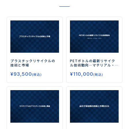
プラスチックリサイクルの
PETボトルの最新リサイク
技術と市場
ル技術動向
―マテリアル・
ケミカル・バイオ―
¥
93,500
¥
110,000
(税込)
(税込)