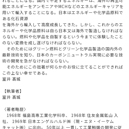
れることになる。国内で不足するエネルギーは、海外の再生可
能エネルギーをアンモニアやMCHなどのエネルギーキャリアを
用いて輸入することになる。日本はエネルギーや化学品原料で
ある化石資源
を海外から輸入して高度成長してきた。しかし、これからのエ
ネルギーや化学品原料は自ら日本又は海外で製造しなければな
らない。燃料や化学品を自製するという今までに体験したこと
のない変換を成し遂げなければならない。
そのためにはグリーン燃料とグリーン化学品製造の国内外の
最新技術を知り、日本のカーボンニュートラル実現に必要な技
術の開発を急がなければならない。
そのためにこの拙著が何らかのお役に立てることができれば
この上ない幸せである。
室井 髙城
【執筆者】
室井 髙城
〈著者略歴〉
1968年 福島高専工業化学科卒、 1968年 住友金属鉱山 入
社、 1969年 日本エンゲルハルド㈱（現・エヌ・イーケム
キャット㈱）に出向。 50年以上 一貫して工業触媒の開発に従