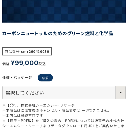
調査の種類で選ぶ
カーボンニュートラルのためのグリーン燃料と化学品
商品番号
cmr260410030
¥
99,000
リセット
検索する
価格
税込
仕様・パッケージ
※【発行】株式会社シーエムシー･リサーチ
※本商品はご注文後のキャンセル・商品変更は 一切できません。
※本商品は試読不可です。
※【冊子＋PDF版】をご購入の場合、PDF版については販売元の株式会社
シーエムシー・リサーチよりデータダウンロード用URLをご案内いたしま