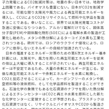
子力発電によるCO2削減対策は、地震の多い日本では、地政学
上困難である。バイオマスも豊富にない。日本がCO2を削減す
るには、可能な限り太陽光や風力による再生可能エネルギーを
導入し、CCUによりCO2をリサイクルして燃料や化学品を製造
することである。幸いなことに、世界では太陽光発電コストが
急速に安価になりつつあり、アルカリ電解だけでなく、固体高
分子型(PEM)や固体酸化物形(SOEC)による電解水素の製造が工
業化し始めた。メタンの熱分解によるターコイズ水素も工業化
されつつある。欧州では、ロシアのウクライナ侵攻により、ロ
シアに依存しないエネルギーの自給が加速されている。
日本の推進するエネルギー対策のための第6次エネルギー基本
計画には、太陽光や、風力を用いた再生可能エネルギーを従来
の倍以上大幅に導入することが示されている。再生可能エネル
ギーは不安定であるため、大量の余剰エネルギーが生じる。安
価な再生可能エネルギーや余剰エネルギーを水素に転換し、
CO2と反応させることによって、カーボンフリーのメタンや航
空燃料等の液体燃料、そして化学品原料を製造することができ
る。石油化学の象徴でもある化石資源のナフサを用いた熱分解
によるエチレンセンターはCO2と再エネ水素を原料とした新た
な化学センターに変貌することが予想される。プラスチックは
化石資源ではなく、リサイクルとバイオマスやCO2から製造さ