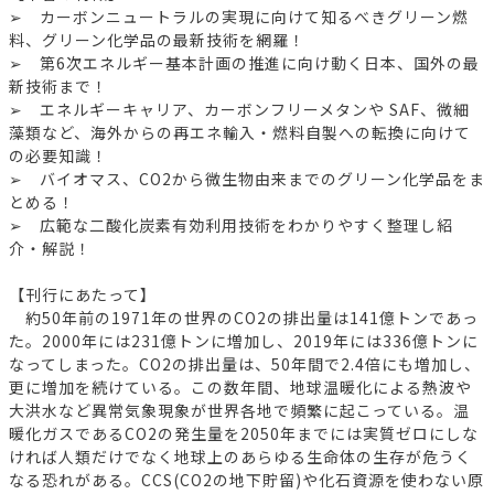
➢ カーボンニュートラルの実現に向けて知るべきグリーン燃
料、グリーン化学品の最新技術を網羅！
➢ 第6次エネルギー基本計画の推進に向け動く日本、国外の最
新技術まで！
➢ エネルギーキャリア、カーボンフリーメタンや SAF、微細
藻類など、海外からの再エネ輸入・燃料自製への転換に向けて
の必要知識！
➢ バイオマス、CO2から微生物由来までのグリーン化学品をま
とめる！
➢ 広範な二酸化炭素有効利用技術をわかりやすく整理し紹
介・解説！
【刊行にあたって】
約50年前の1971年の世界のCO2の排出量は141億トンであっ
た。2000年には231億トンに増加し、2019年には336億トンに
なってしまった。CO2の排出量は、50年間で2.4倍にも増加し、
更に増加を続けている。この数年間、地球温暖化による熱波や
大洪水など異常気象現象が世界各地で頻繁に起こっている。温
暖化ガスであるCO2の発生量を2050年までには実質ゼロにしな
ければ人類だけでなく地球上のあらゆる生命体の生存が危うく
なる恐れがある。CCS(CO2の地下貯留)や化石資源を使わない原