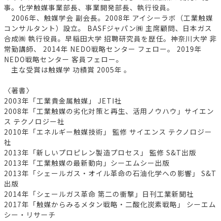
事。化学触媒事業部長、事業開発部長、執行役員。
2006年、触媒学会 副会長。2008年 アイシーラボ（工業触媒
コンサルタント）設立。 BASFジャパン㈱ 主席顧問、日本ガス
合成㈱ 執行役員。早稲田大学 招聘研究員を歴任。神奈川大学 非
常勤講師、 2014年 NEDO戦略センター フェロー。 2019年
NEDO戦略センター 客員フェロー。
主な受賞は触媒学 功績賞 2005年 。
〈著書〉
2003年「工業貴金属触媒」 JETI社
2008年「工業触媒の劣化対策と再生、活用ノウハウ」サイエン
ス テクノロジー社
2010年「エネルギー触媒技術」 監修 サイエンス テクノロジー
社
2013年「新しいプロピレン製造プロセス」 監修 S&T出版
2013年「工業触媒の最新動向」シーエムシー出版
2013年「シェールガス・オイル革命の石油化学への影響」 S&T
出版
2014年「シェールガス革命 第二の衝撃」日刊工業新聞社
2017年「触媒からみるメタン戦略・二酸化炭素戦略」 シーエム
シー・リサーチ