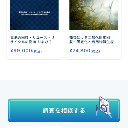
電池の回収・リユース・リ
藻類による二酸化炭素回
サイクルの動向 およびその
収・固定化と有用物質生産
ための評価・診断・認証
¥
99,000
¥
74,800
(税込)
(税込)
最近見た商品