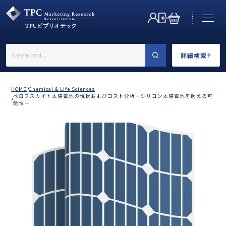
詳細検索
←戻る
詳細検索
HOME
Chemical & Life Sciences
ペロブスカイト太陽電池の現状およびコスト分析ーシリコン太陽電池を超える可
能性ー
業界で選ぶ
カテゴリで選ぶ