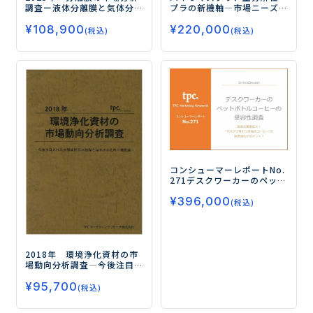
調査
ー液体分離膜と気体分
プラの新機軸
―市場ニーズ
離膜の現状の展開と今後ー
の変化とその将来―
¥
108,900
¥
220,000
(税込)
(税込)
コンシューマーレポートNo.
271
デスクワーカーのペット
ボトルコーヒーの受容性調
¥
396,000
査
―急速な需要拡大！“デス
(税込)
クで味わう本格派コー
ヒー”の訴求強化がポイン
ト！―
2018年 環境浄化資材の市
場動向分析調査
―今後注目
される自動車排ガス触媒と
¥
95,700
海水淡水化向け機能膜―
(税込)