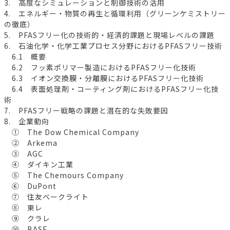
3. 高度なシミュレーションと制御技術の活用
4. エネルギー・物質の再生と循環利用（グリーンケミストリー
の徹底）
5. PFASフリー化の技術的・経済的課題と現場レベルの課題
6. 石油化学・化学工業プロセス分野におけるPFASフリー技術
6.1 概要
6.2 フッ素ポリマー製造におけるPFASフリー化技術
6.3 イオン交換膜・分離膜におけるPFASフリー化技術
6.4 表面処理剤・コーティング剤におけるPFASフリー化技
術
7. PFASフリー戦略の課題と潜在的な失敗要因
8. 企業動向
① The Dow Chemical Company
② Arkema
③ AGC
④ ダイキン工業
⑤ The Chemours Company
⑥ DuPont
⑦ 住友ベークライト
⑧ 東レ
⑨ クラレ
⑩ BASF