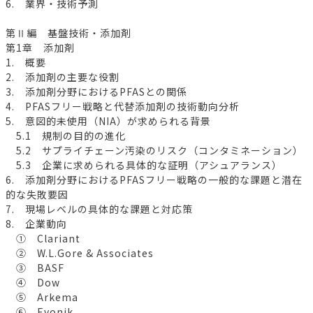
6. 業界・技術予測
第Ⅱ編 基盤技術・添加剤
第1章 添加剤
1. 概要
2. 添加剤の主要な役割
3. 添加剤分野におけるPFASとの関係
4. PFASフリー戦略と代替添加剤の技術動向分析
5. 意図的未使用（NIA）が求められる背景
5.1 規制の目的の進化
5.2 サプライチェーン汚染のリスク（コンタミネーション）
5.3 企業に求められる具体的な証明（アシュアランス）
6. 添加剤分野におけるPFASフリー戦略の一般的な課題と潜在
的な失敗要因
7. 現場レベルの具体的な課題と対応策
8. 企業動向
① Clariant
② W.L.Gore & Associates
③ BASF
④ Dow
⑤ Arkema
⑥ Evonik