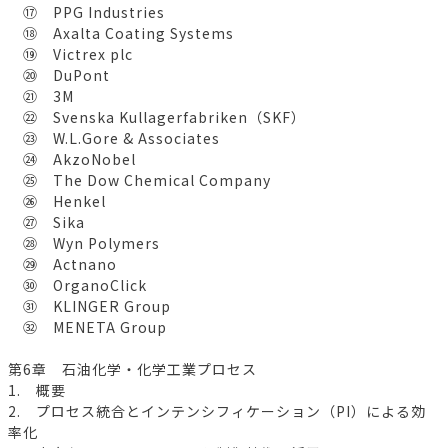
⑰ PPG Industries
⑱ Axalta Coating Systems
⑲ Victrex plc
⑳ DuPont
㉑ 3M
㉒ Svenska Kullagerfabriken（SKF）
㉓ W.L.Gore & Associates
㉔ AkzoNobel
㉕ The Dow Chemical Company
㉖ Henkel
㉗ Sika
㉘ Wyn Polymers
㉙ Actnano
㉚ OrganoClick
㉛ KLINGER Group
㉜ MENETA Group
第6章 石油化学・化学工業プロセス
1. 概要
2. プロセス統合とインテンシフィケーション（PI）による効
率化