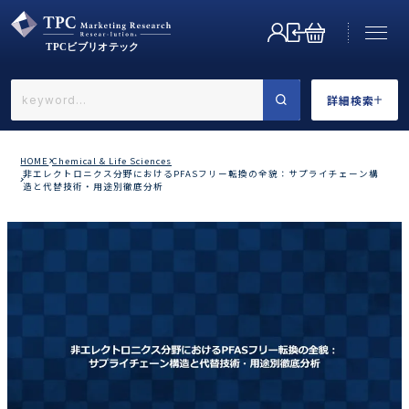
詳細検索
←戻る
詳細検索
HOME
Chemical & Life Sciences
非エレクトロニクス分野におけるPFASフリー転換の全貌：サプライチェーン構
造と代替技術・用途別徹底分析
業界で選ぶ
カテゴリで選ぶ