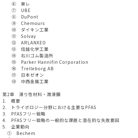
⑥ 東レ
⑦ UBE
⑧ DuPont
⑨ Chemours
⑩ ダイキン工業
⑪ Solvay
⑫ ARLANXEO
⑬ 信越化学工業
⑭ 右川ゴム製造所
⑮ Parker Hannifin Corporation
⑯ Trelleborg AB
⑰ 日本ゼオン
⑱ 中西金属工業
第2章 滑り性材料・潤滑膜
1. 概要
2. トライボロジー分野における主要なPFAS
3. PFASフリー戦略
4. PFASフリー戦略の一般的な課題と潜在的な失敗要因
5. 企業動向
① Bechem