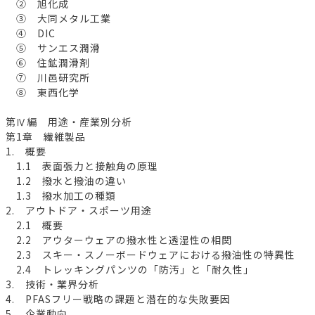
② 旭化成
③ 大同メタル工業
④ DIC
⑤ サンエス潤滑
⑥ 住鉱潤滑剤
⑦ 川邑研究所
⑧ 東西化学
第Ⅳ編 用途・産業別分析
第1章 繊維製品
1. 概要
1.1 表面張力と接触角の原理
1.2 撥水と撥油の違い
1.3 撥水加工の種類
2. アウトドア・スポーツ用途
2.1 概要
2.2 アウターウェアの撥水性と透湿性の相関
2.3 スキー・スノーボードウェアにおける撥油性の特異性
2.4 トレッキングパンツの「防汚」と「耐久性」
3. 技術・業界分析
4. PFASフリー戦略の課題と潜在的な失敗要因
5. 企業動向