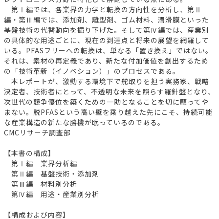
第Ⅰ編では、各業界の力学と転換の方向性を分析し、第Ⅱ
編・第Ⅲ編では、添加剤、離型剤、ゴム材料、潤滑膜といった
基盤技術の代替動向を掘り下げた。そして第Ⅳ編では、産業別
の具体的な用途ごとに、現在の到達点と将来の展望を網羅して
いる。PFASフリーへの転換は、単なる「置き換え」ではない。
それは、素材の再定義であり、新たな付加価値を創出するため
の「技術革新（イノベション）」のプロセスである。
本レポートが、激動する環境下で舵取りを担う実務家、戦略
決定者、技術者にとって、不透明な未来を照らす羅針盤となり、
次世代の競争優位を築くための一助となることを切に願ってや
まない。脱PFASという高い壁を乗り越えた先にこそ、持続可能
な産業構造の新たな勝機が眠っているのである。
CMCリサーチ調査部
【本書の構成】
第Ⅰ編 業界分析編
第Ⅱ編 基盤技術・添加剤
第Ⅲ編 材料別分析
第Ⅳ編 用途・産業別分析
【構成および内容】