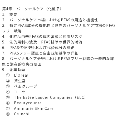
第4章 パーソナルケア（化粧品）
1. 概要
2. パーソナルケア市場におけるPFASの用途と機能性
3. 特定PFAS成分の機能性と世界のパーソナルケア市場のPFAS
フリー戦略
4. 化粧品由来PFASの体内蓄積と健康リスク
5. 法的規制の波及：PFAS排除の世界的潮流
6. PFAS代替技術および代替成分の詳細
7. PFASフリー認証と自主規制基準の詳細
8. パーソナルケア分野におけるPFASフリー戦略の一般的な課
題と潜在的な失敗要因
9. 企業動向
① L’Oreal
② 資生堂
③ 花王グループ
④ コーセー
⑤ The Estée Lauder Companies（ELC）
⑥ Beautycounte
⑦ Annmarie Skin Care
⑧ Crunchi