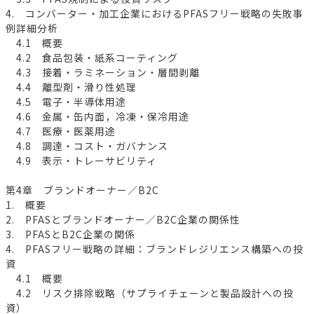
4. コンバーター・加工企業におけるPFASフリー戦略の失敗事
例詳細分析
4.1 概要
4.2 食品包装・紙系コーティング
4.3 接着・ラミネーション・層間剥離
4.4 離型剤・滑り性処理
4.5 電子・半導体用途
4.6 金属・缶内面，冷凍・保冷用途
4.7 医療・医薬用途
4.8 調達・コスト・ガバナンス
4.9 表示・トレーサビリティ
第4章 ブランドオーナー／B2C
1. 概要
2. PFASとブランドオーナー／B2C企業の関係性
3. PFASとB2C企業の関係
4. PFASフリー戦略の詳細：ブランドレジリエンス構築への投
資
4.1 概要
4.2 リスク排除戦略（サプライチェーンと製品設計への投
資）