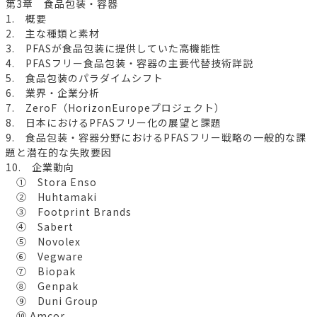
第3章 食品包装・容器
1. 概要
2. 主な種類と素材
3. PFASが食品包装に提供していた高機能性
4. PFASフリー食品包装・容器の主要代替技術詳説
5. 食品包装のパラダイムシフト
6. 業界・企業分析
7. ZeroF（HorizonEuropeプロジェクト）
8. 日本におけるPFASフリー化の展望と課題
9. 食品包装・容器分野におけるPFASフリー戦略の一般的な課
題と潜在的な失敗要因
10. 企業動向
① Stora Enso
② Huhtamaki
③ Footprint Brands
④ Sabert
⑤ Novolex
⑥ Vegware
⑦ Biopak
⑧ Genpak
⑨ Duni Group
⑩ Amcor