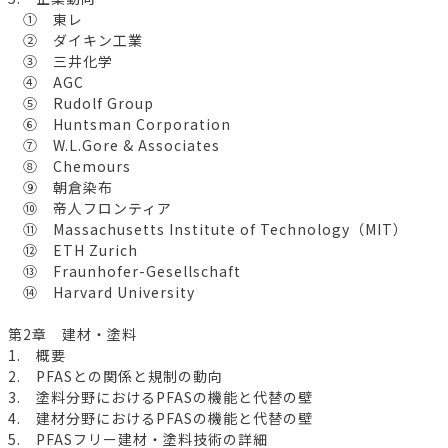
① 東レ
② ダイキン工業
③ 三井化学
④ AGC
⑤ Rudolf Group
⑥ Huntsman Corporation
⑦ W.L.Gore & Associates
⑧ Chemours
⑨ 朝倉染布
⑩ 帝人フロンティア
⑪ Massachusetts Institute of Technology（MIT）
⑫ ETH Zurich
⑬ Fraunhofer-Gesellschaft
⑭ Harvard University
第2章 建材・塗料
1. 概要
2. PFASとの関係と規制の動向
3. 塗料分野におけるPFASの機能と代替の壁
4. 建材分野におけるPFASの機能と代替の壁
5. PFASフリー建材・塗料技術の詳細