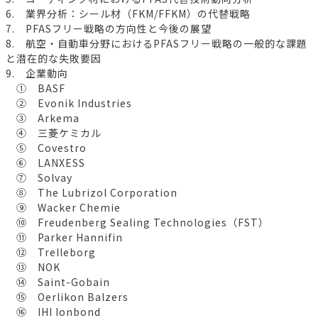
6. 業界分析：シール材（FKM/FFKM）の代替戦略
7. PFASフリー戦略の方向性と今後の展望
8. 航空・自動車分野におけるPFASフリー戦略の一般的な課題
と潜在的な失敗要因
9. 企業動向
① BASF
② Evonik Industries
③ Arkema
④ 三菱ケミカル
⑤ Covestro
⑥ LANXESS
⑦ Solvay
⑧ The Lubrizol Corporation
⑨ Wacker Chemie
⑩ Freudenberg Sealing Technologies（FST）
⑪ Parker Hannifin
⑫ Trelleborg
⑬ NOK
⑭ Saint-Gobain
⑮ Oerlikon Balzers
⑯ IHI Ionbond