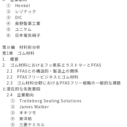
① Henkel
② レゾナック
③ DIC
④ 奥野製薬工業
⑤ ユニケム
⑥ 日本電気硝子
第Ⅲ編 材料別分析
第1章 ゴム材料
1. 概要
2. ゴム材料におけるフッ素系エラストマーとPFAS
2.1 PFASとの構造的・製造上の関係
2.2 PFASフリービジネスとゴム材料
2.3 ゴム材料分野におけるPFASフリー戦略の一般的な課題
と潜在的な失敗要因
2.4 企業動向
① Trelleborg Sealing Solutions
② James Walker
③ オキツモ
④ 東洋紡
⑤ 三菱ケミカル