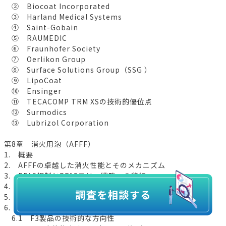
② Biocoat Incorporated
③ Harland Medical Systems
④ Saint-Gobain
⑤ RAUMEDIC
⑥ Fraunhofer Society
⑦ Oerlikon Group
⑧ Surface Solutions Group（SSG ）
⑨ LipoCoat
⑩ Ensinger
⑪ TECACOMP TRM XSの技術的優位点
⑫ Surmodics
⑬ Lubrizol Corporation
第8章 消火用泡（AFFF）
1. 概要
2. AFFFの卓越した消火性能とそのメカニズム
3. PFAS規制とPFASフリー戦略への移行
4. F3（PFASフリー）消火用泡
5. F3の消火メカニズム
6. 従来のAFFFとの性能比較と技術的課題
6.1 F3製品の技術的な方向性