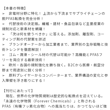
【本書の特徴】
➢ 非電材分野に特化！ 上流から下流までサプライチェーンの
脱PFAS転換を完全分析！
➢ 代替技術の決定版。繊維・建材・食品包装など主要産業の
規制対応と新素材を網羅！
➢ 「次は何を使うべきか」に答える。添加剤、離型剤、コー
ティング剤の代替案を詳述
➢ ブランドオーナーから加工業者まで、業界別の生存戦略と技
術トレンドを徹底解説！
➢ ゴム・潤滑・シール材の代替は可能か？高機能とPFASフ
リーを両立する最新技術！
➢ 欧州・各国の規制強化を勝ち抜く。B2Cから医療・航空分
野まで用途別に鋭く分析！
➢ 原料プレイヤーからコンバーターまで、業界構造の変化と参
入障壁を浮き彫りにする！
【刊行にあたって】
現在、世界の化学物質規制は歴史的な転換点を迎えている。
「永遠の化学物質（Forever Chemicals）」と称される
PFAS（有機フッ素化合物）への風当たりは、かつてないほど強