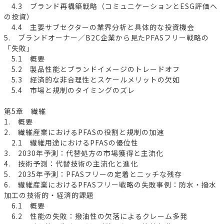
4.3 ブランド再構築戦略（コミュニケーションとESG評価へ
の投資）
4.4 主要サブセクターの業界分析と具体的な投資機会
5. ブランドオーナー／B2C企業から見たPFASフリー戦略の
「失敗」
5.1 概要
5.2 製品性能とブランドイメージのトレードオフ
5.3 経済的な非合理性とスケールメリットの欠如
5.4 市場と規制のタイミングのズレ
第5章 繊維
1. 概要
2. 繊維産業におけるPFASの役割と規制の加速
2.1 繊維用途におけるPFASの優位性
3. 2030年予測：代替処方の市場獲得と主流化
4. 技術予測：代替技術の主流化と進化
5. 2035年予測：PFASフリーの定着とニッチな残存
6. 繊維産業におけるPFASフリー戦略の失敗事例：防水・撥水
加工の技術的・経済的課題
6.1 概要
6.2 性能の失敗：撥油性の欠落によるクレーム多発