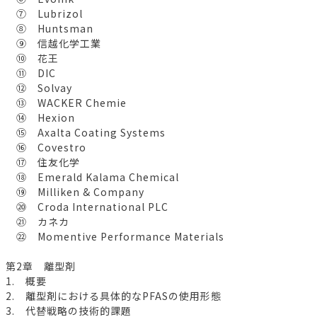
⑦ Lubrizol
⑧ Huntsman
⑨ 信越化学工業
⑩ 花王
⑪ DIC
⑫ Solvay
⑬ WACKER Chemie
⑭ Hexion
⑮ Axalta Coating Systems
⑯ Covestro
⑰ 住友化学
⑱ Emerald Kalama Chemical
⑲ Milliken & Company
⑳ Croda International PLC
㉑ カネカ
㉒ Momentive Performance Materials
第2章 離型剤
1. 概要
2. 離型剤における具体的なPFASの使用形態
3. 代替戦略の技術的課題