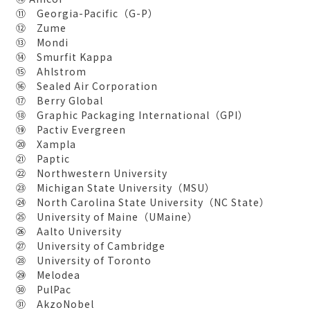
⑪ Georgia-Pacific（G-P）
⑫ Zume
⑬ Mondi
⑭ Smurfit Kappa
⑮ Ahlstrom
⑯ Sealed Air Corporation
⑰ Berry Global
⑱ Graphic Packaging International（GPI）
⑲ Pactiv Evergreen
⑳ Xampla
㉑ Paptic
㉒ Northwestern University
㉓ Michigan State University（MSU）
㉔ North Carolina State University（NC State）
㉕ University of Maine（UMaine）
㉖ Aalto University
㉗ University of Cambridge
㉘ University of Toronto
㉙ Melodea
㉚ PulPac
㉛ AkzoNobel