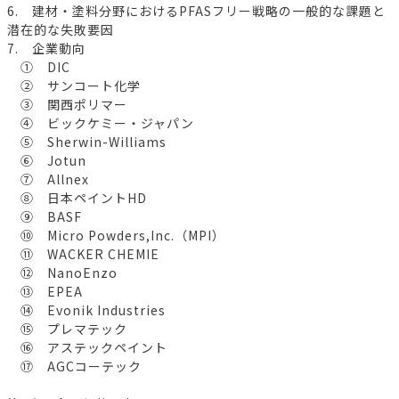
6. 建材・塗料分野におけるPFASフリー戦略の一般的な課題と
潜在的な失敗要因
7. 企業動向
① DIC
② サンコート化学
③ 関西ポリマー
④ ビックケミー・ジャパン
⑤ Sherwin-Williams
⑥ Jotun
⑦ Allnex
⑧ 日本ペイントHD
⑨ BASF
⑩ Micro Powders,Inc.（MPI）
⑪ WACKER CHEMIE
⑫ NanoEnzo
⑬ EPEA
⑭ Evonik Industries
⑮ プレマテック
⑯ アステックペイント
⑰ AGCコーテック