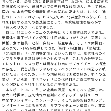
まっている。欧州における欧州化学品庁（ECHA）による広範な
制限案の公表や、米国各州での先行的な規制導入、そして日本
国内での水質管理や健康影響への関心の高まりは、もはや一過
性のトレンドではない。PFAS規制は、化学産業のみならず、そ
れを利用する全ての製造業にとって、事業継続性を揺るがす
「最大のリスク」へと変貌した。
特に、非エレクトロニクス分野における影響は甚大である。
半導体や電子デバイス分野に注目が集まりがちだが、実際には
繊維、食品包装、建材、自動車、航空宇宙、そして医療機器に
至るまで、PFASが提供してきた「撥水・撥油性」「耐熱性」
「非粘着性」「化学的安定性」といった機能は、現代社会のイ
ンフラを支える基盤技術そのものである。これらの分野では、
エレクトロニクス分野とは異なる独自のサプライチェーン構造
が存在し、代替技術に求められるスペックやコスト構造も多岐
にわたる。そのため、一律の規制対応は困難を極め、多くの企
業が「何から着手すべきか」「どの代替材料が真に有望か」と
いう迷路に立ち往生しているのが実情である。
本レポートは、こうした企業の課題に応えるべく企画した。
最大の特徴は、規制情報の羅列にとどまらず、原料メーカー、
中間体プレイヤー、コンバーター、そして最終製品を担うブラ
ンドオーナーに至るまでの「サプライチェーン構造」を、非エ
レクトロニクス分野に特化して解剖している点にある。