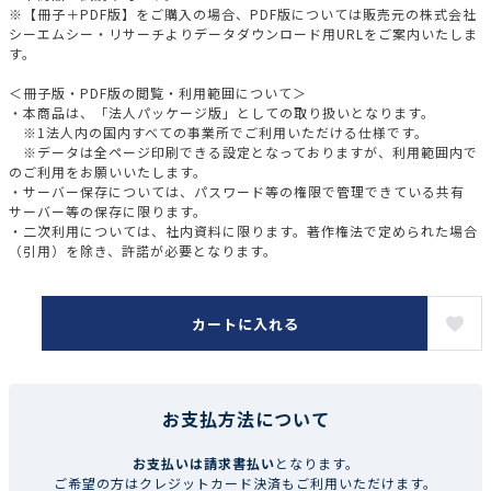
※【冊子＋PDF版】をご購入の場合、PDF版については販売元の株式会社
シーエムシー・リサーチよりデータダウンロード用URLをご案内いたしま
す。
＜冊子版・PDF版の閲覧・利用範囲について＞
・本商品は、「法人パッケージ版」としての取り扱いとなります。
※1法人内の国内すべての事業所でご利用いただける仕様です。
※データは全ページ印刷できる設定となっておりますが、利用範囲内で
のご利用をお願いいたします。
・サーバー保存については、パスワード等の権限で管理できている共有
サーバー等の保存に限ります。
・二次利用については、社内資料に限ります。著作権法で定められた場合
（引用）を除き、許諾が必要となります。
カートに入れる
お支払方法について
お支払いは請求書払い
となります。
ご希望の方はクレジットカード決済もご利用いただけます。