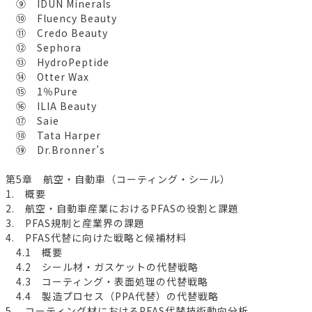
⑨ IDUN Minerals
⑩ Fluency Beauty
⑪ Credo Beauty
⑫ Sephora
⑬ HydroPeptide
⑭ Otter Wax
⑮ 1％Pure
⑯ ILIA Beauty
⑰ Saie
⑱ Tata Harper
⑲ Dr.Bronner’s
第5章 航空・自動車（コーティング・シール）
1. 概要
2. 航空・自動車産業におけるPFASの役割と課題
3. PFAS規制と産業界の課題
4. PFAS代替に向けた戦略と候補材料
4.1 概要
4.2 シール材・ガスケットの代替戦略
4.3 コーティング・表面処理の代替戦略
4.4 製造プロセス（PPA代替）の代替戦略
5. コーティング材におけるPFAS代替技術動向分析