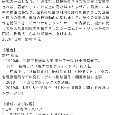
研究の一助となり、半導体封止材技術のさらなる発展に貢献で
きれば、著者としてこれ以上の喜びはありません。最後に、本
書の執筆にあたり、図表の転載や引用の許可を頂きました企業
や協会の皆様、最新の技術動向に関しまして、多くの貴重な情
報を提供下さったカワサキテクノリサーチの斉藤氏、編集に関
して多大なる御協力を頂きましたシーエムシー・リサーチの吉
田氏、牧島氏に心より感謝申し上げます。
2026年1月 野村 和宏
【著者】
野村 和宏
1990年 京都工芸繊維大学 高分子学科 修士課程修了、
同年 長瀬チバ（現ナガセケムテックス）に入社
在職中は半導体封止材、絶縁封止材、CFRPマトリックス、
各種接着剤などの変性エポキシ樹脂製品の開発業務に従事
2018年 ナガセケムテックスを退職、
2019年 NBリサーチ設立 封止材や接着剤に関する技術コ
ンサルタント
【構成および内容】
第1章 半導体デバイス
1. 集積回路（IC：Integrated Circuit）