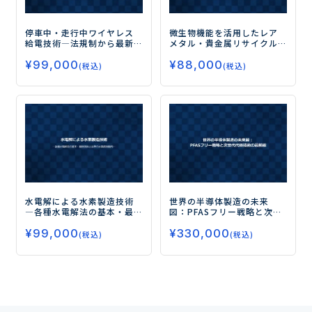
停車中・走行中ワイヤレス
微生物機能を活用したレア
給電技術
―法規制から最新
メタル・貴金属リサイクル
開発技術、将来展望まで―
ー最新の研究動向と技術
¥
99,000
¥
88,000
シーズー
(税込)
(税込)
水電解による水素製造技術
世界の半導体製造の未来
―各種水電解法の基本・最
図：PFASフリー戦略と次世
新技術と世界の水素政策動
代代替技術の最前線
¥
99,000
¥
330,000
向―
(税込)
(税込)