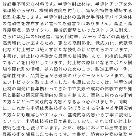
は必要不可欠な材料です。半導体封止材は、半導体チップを外
部環境から守り、機械的強度を付与し、電気的特性を維持する
役割を果たします。半導体封止材の品質が半導体デバイス全体
の信頼性を左右すると言っても過言ではありません。高温・高
湿度環境、熱サイクル、機械的衝撃といったストレスに耐え、
さらには近年の5G通信、電気自動車、AIチップなどの高速化・
高集積化に対応するため、更なる高耐熱化、低応力化、低誘電
化など封止材には絶えず新たな技術革新が求められています。
本書は、封止材の基礎から最新の技術動向まで、包括的に解説
することを目的としています。封止材の原料となるエポキシ樹
脂や硬化剤の情報、処方設計のためのコツ、製造工程の一例、
信頼性評価、品質管理から最新のパッケージトレンドまで、幅
広いトピックを取り上げました。執筆にあたっては、半導体封
止材の開発に長年携わってきた中で失敗や成功の体験で得た知
見と最新の研究開発動向の調査を踏まえ、実務に携わる技術者
の方々にとって実践的な内容となるよう心がけました。同時
に、これから半導体実装技術を学ぼうとする学生や若手研究者
の方々にも理解しやすいよう、基礎的な内容から丁寧に説明し
ています。半導体技術は日々進化しており、それに伴い封止材
技術も進化し続けています。ただ、現状においては出来る限り
最新技術を網羅したつもりです。本書が、読者の皆様の業務や