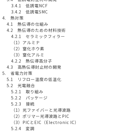
3.4.1 低誘電NCF
3.4.2 低誘電SMC
4. 熱対策
4.1 熱伝導の仕組み
4.2 熱伝導のための材料技術
4.2.1 セラミックフィラー
（1）アルミナ
（2）窒化ホウ素
（3）窒化アルミ
4.2.2 熱伝導高分子
4.3 高熱伝導封止材の開発
5. 省電力対策
5.1 リフロー温度の低温化
5.2 光電融合
5.2.1 取り組み
5.2.2 パッケージ
5.2.3 接続
（1）光ファイバーと光導波路
（2）ポリマー光導波路とPIC
（3）PICとEIC（Electronic IC）
5.2.4 変調