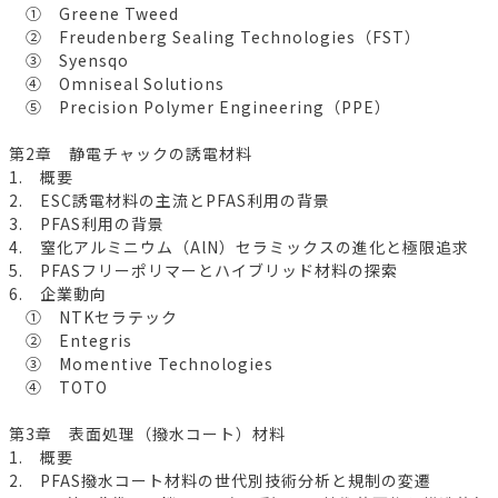
① Greene Tweed
② Freudenberg Sealing Technologies（FST）
③ Syensqo
④ Omniseal Solutions
⑤ Precision Polymer Engineering（PPE）
第2章 静電チャックの誘電材料
1. 概要
2. ESC誘電材料の主流とPFAS利用の背景
3. PFAS利用の背景
4. 窒化アルミニウム（AlN）セラミックスの進化と極限追求
5. PFASフリーポリマーとハイブリッド材料の探索
6. 企業動向
① NTKセラテック
② Entegris
③ Momentive Technologies
④ TOTO
第3章 表面処理（撥水コート）材料
1. 概要
2. PFAS撥水コート材料の世代別技術分析と規制の変遷