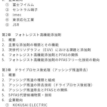
① 富士フイルム
② セントラル硝子
③ imec
④ 東京応化工業
⑤ JSR
第2章 フォトレジスト高機能添加剤
1. 概要
2. 主要な添加剤の種類とその機能
3. 次世代リソグラフィ（EUV）における課題と添加剤
4. フォトレジスト高機能添加剤とPFASの関係
5. フォトレジスト高機能添加剤のPFASフリー化技術の動向
第3章 ドライプロセス後処理（アッシング残渣除去）
1. 概要
2. アッシング残渣の種類と組成
3. アッシング残渣の除去技術（ドライプロセス後処理）
4. アッシング残渣除去とPFASとの関係
5. 5PFAS代替候補物質・技術
6. 企業動向
① KOKUSAI ELECTRIC