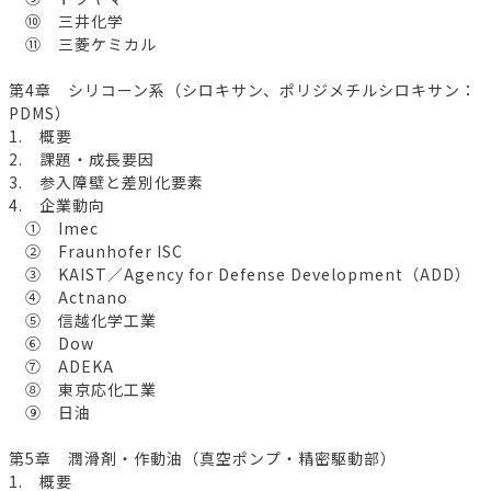
⑩ 三井化学
⑪ 三菱ケミカル
第4章 シリコーン系（シロキサン、ポリジメチルシロキサン：
PDMS）
1. 概要
2. 課題・成長要因
3. 参入障壁と差別化要素
4. 企業動向
① Imec
② Fraunhofer ISC
③ KAIST／Agency for Defense Development（ADD）
④ Actnano
⑤ 信越化学工業
⑥ Dow
⑦ ADEKA
⑧ 東京応化工業
⑨ 日油
第5章 潤滑剤・作動油（真空ポンプ・精密駆動部）
1. 概要