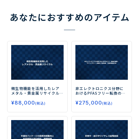
あなたにおすすめのアイテム
微生物機能を活用したレア
非エレクトロニクス分野に
メタル・貴金属リサイクル
おけるPFASフリー転換の全
ー最新の研究動向と技術
貌：サプライチェーン構造
¥
88,000
¥
275,000
シーズー
と代替技術・用途別徹底分
(税込)
(税込)
析