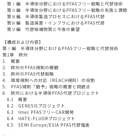
第Ⅰ編 半導体分野におけるPFASフリー戦略と代替技術
第Ⅱ編 半導体分野におけるPFASフリー戦略の失敗と課題
第Ⅲ編 半導体製造プロセスにおけるPFAS代替
第Ⅳ編 製造装置・インフラにおけるPFAS代替
第Ⅴ編 代替候補物質と今後の展望
【構成および内容】
第Ⅰ編 半導体分野におけるPFASフリー戦略と代替技術
第1章 欧州
1. 概要
2. 欧州のPFAS規制の概観
3. 欧州のPFAS代替戦略
4. 環境規制への対応（REACH規則）の役割
5. PFAS規制「猶予」戦略の概要と問題点
6. 欧州における半導体PFAS代替プロジェクト
6.1 概要
6.2 GENESISプロジェクト
6.3 Imec PFASフリーCAR開発
6.4 HATE-FLUORプロジェクト
6.5 SEMI Europe/ESIA PFAS代替推進