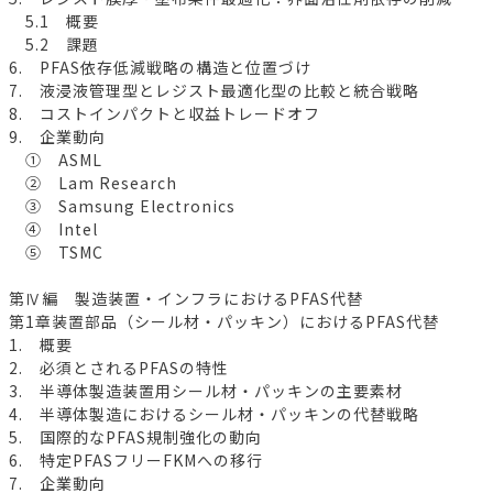
5.1 概要
5.2 課題
6. PFAS依存低減戦略の構造と位置づけ
7. 液浸液管理型とレジスト最適化型の比較と統合戦略
8. コストインパクトと収益トレードオフ
9. 企業動向
① ASML
② Lam Research
③ Samsung Electronics
④ Intel
⑤ TSMC
第Ⅳ編 製造装置・インフラにおけるPFAS代替
第1章装置部品（シール材・パッキン）におけるPFAS代替
1. 概要
2. 必須とされるPFASの特性
3. 半導体製造装置用シール材・パッキンの主要素材
4. 半導体製造におけるシール材・パッキンの代替戦略
5. 国際的なPFAS規制強化の動向
6. 特定PFASフリーFKMへの移行
7. 企業動向