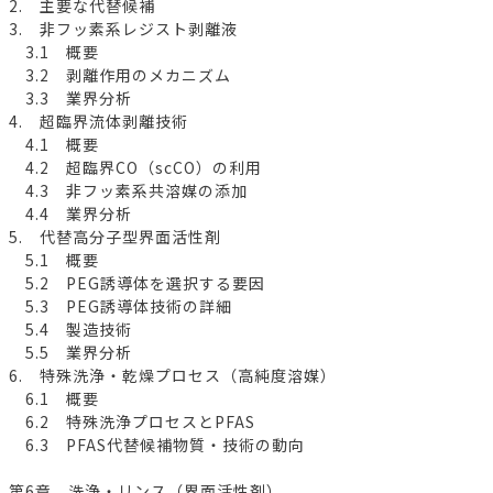
2. 主要な代替候補
3. 非フッ素系レジスト剥離液
3.1 概要
3.2 剥離作用のメカニズム
3.3 業界分析
4. 超臨界流体剥離技術
4.1 概要
4.2 超臨界CO（scCO）の利用
4.3 非フッ素系共溶媒の添加
4.4 業界分析
5. 代替高分子型界面活性剤
5.1 概要
5.2 PEG誘導体を選択する要因
5.3 PEG誘導体技術の詳細
5.4 製造技術
5.5 業界分析
6. 特殊洗浄・乾燥プロセス（高純度溶媒）
6.1 概要
6.2 特殊洗浄プロセスとPFAS
6.3 PFAS代替候補物質・技術の動向
第6章 洗浄・リンス（界面活性剤）