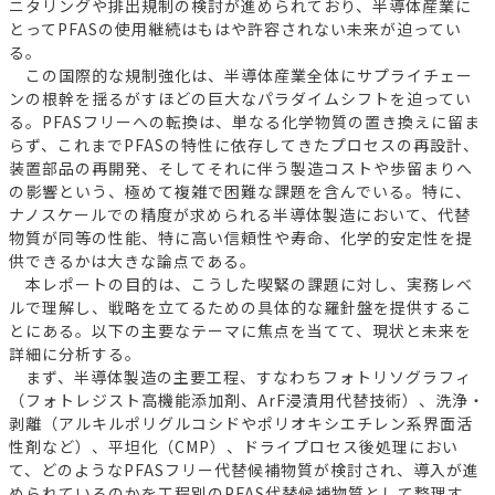
ニタリングや排出規制の検討が進められており、半導体産業に
とってPFASの使用継続はもはや許容されない未来が迫ってい
る。
この国際的な規制強化は、半導体産業全体にサプライチェー
ンの根幹を揺るがすほどの巨大なパラダイムシフトを迫ってい
る。PFASフリーへの転換は、単なる化学物質の置き換えに留ま
らず、これまでPFASの特性に依存してきたプロセスの再設計、
装置部品の再開発、そしてそれに伴う製造コストや歩留まりへ
の影響という、極めて複雑で困難な課題を含んでいる。特に、
ナノスケールでの精度が求められる半導体製造において、代替
物質が同等の性能、特に高い信頼性や寿命、化学的安定性を提
供できるかは大きな論点である。
本レポートの目的は、こうした喫緊の課題に対し、実務レベ
ルで理解し、戦略を立てるための具体的な羅針盤を提供するこ
とにある。以下の主要なテーマに焦点を当てて、現状と未来を
詳細に分析する。
まず、半導体製造の主要工程、すなわちフォトリソグラフィ
（フォトレジスト高機能添加剤、ArF浸漬用代替技術）、洗浄・
剥離（アルキルポリグルコシドやポリオキシエチレン系界面活
性剤など）、平坦化（CMP）、ドライプロセス後処理におい
て、どのようなPFASフリー代替候補物質が検討され、導入が進
められているのかを工程別のPFAS代替候補物質として整理す