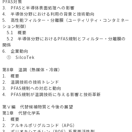
PFAS対策
3. PFASと半導体表面処理への影響
4. 半導体分野における利用の背景と技術動向
5. 高性能フィルター・分離膜（ユーティリティ・コンタミネー
ション制御）
5.1 概要
5.2 半導体分野におけるPFAS規制とフィルター・分離膜の
関係
6. 企業動向
① SilcoTek
第8章 温調（熱媒体・冷媒）
1. 概要
2. 温調技術の技術トレンド
3. PFAS規制への対応と動向
4. PFAS規制が温調技術に与える影響と技術革新
第Ⅴ編 代替候補物質と今後の展望
第1章 代替化学系
1. 概要
2. アルキルポリグルコシド（APG）
3. ポリオキシエチレン（POE）系界面活性剤