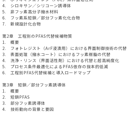
4. シロキサン／シリコーン誘導体
5. 非フッ素高分子撥水材料
6. フッ素系短鎖／部分フッ素化化合物
7. 新規設計化合物
第2章 工程別のPFAS代替候補物質
1. 概要
2. フォトレジスト（ArF浸漬用）における界面制御技術の代替
3. 表面処理（撥水コート）におけるフッ素樹脂の代替
4. 洗浄・リンス（界面活性剤）における代替と超高純度化
5. プロセス条件最適化によるPFAS依存の抜本的低減
6. 工程別PFAS代替候補と導入ロードマップ
第3章 短鎖／部分フッ素誘導体
1. 概要
2. 短鎖PFAS
3. 部分フッ素誘導体
4. 技術動向の背景と要因