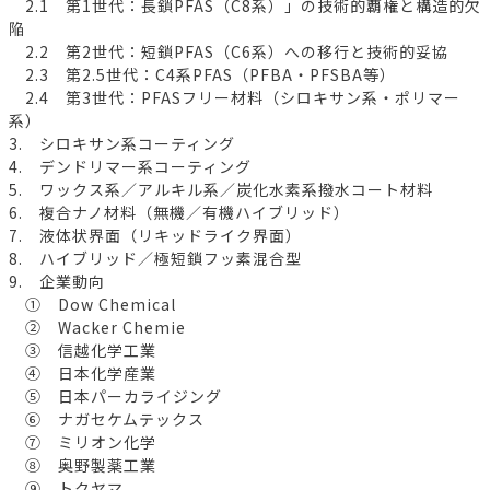
2.1 第1世代：長鎖PFAS（C8系）」の技術的覇権と構造的欠
陥
2.2 第2世代：短鎖PFAS（C6系）への移行と技術的妥協
2.3 第2.5世代：C4系PFAS（PFBA・PFSBA等）
2.4 第3世代：PFASフリー材料（シロキサン系・ポリマー
系）
3. シロキサン系コーティング
4. デンドリマー系コーティング
5. ワックス系／アルキル系／炭化水素系撥水コート材料
6. 複合ナノ材料（無機／有機ハイブリッド）
7. 液体状界面（リキッドライク界面）
8. ハイブリッド／極短鎖フッ素混合型
9. 企業動向
① Dow Chemical
② Wacker Chemie
③ 信越化学工業
④ 日本化学産業
⑤ 日本パーカライジング
⑥ ナガセケムテックス
⑦ ミリオン化学
⑧ 奥野製薬工業
⑨ トクヤマ