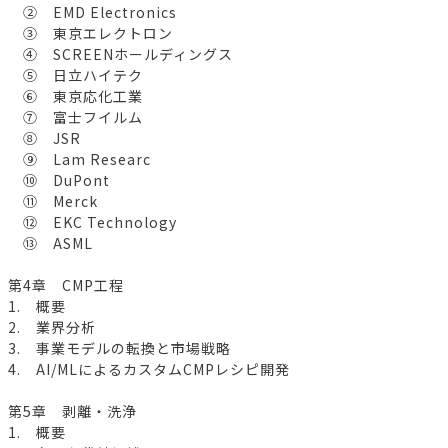
② EMD Electronics
③ 東京エレクトロン
④ SCREENホールディングス
⑤ 日立ハイテク
⑥ 東京応化工業
⑦ 富士フイルム
⑧ JSR
⑨ Lam Researc
⑩ DuPont
⑪ Merck
⑫ EKC Technology
⑬ ASML
第4章 CMP工程
1. 概要
2. 業界分析
3. 事業モデルの転換と市場戦略
4. AI/MLによるカスタムCMPレシピ開発
第5章 剥離・洗浄
1. 概要