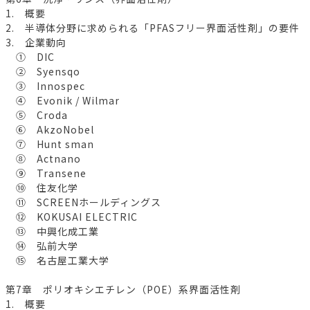
1. 概要
2. 半導体分野に求められる「PFASフリー界面活性剤」の要件
3. 企業動向
① DIC
② Syensqo
③ Innospec
④ Evonik / Wilmar
⑤ Croda
⑥ AkzoNobel
⑦ Hunt sman
⑧ Actnano
⑨ Transene
⑩ 住友化学
⑪ SCREENホールディングス
⑫ KOKUSAI ELECTRIC
⑬ 中興化成工業
⑭ 弘前大学
⑮ 名古屋工業大学
第7章 ポリオキシエチレン（POE）系界面活性剤
1. 概要