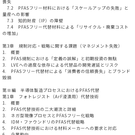
喪失
7.2 PFASフリー材料における「スケールアップの失敗」と
量産への影響
7.3 知的財産（IP）の障壁
7.4 PFASフリー代替材料による「リサイクル・廃棄コスト
の増加」
第3章 規制対応・戦略に関する課題（マネジメント失敗）
1. 概要
2. PFAS規制における「定義の誤解」と初期投資の無駄
3. LVEへの過度な依存による代替品の開発遅延とリスク
4. PFASフリー代替材による「消費者の信頼喪失」とブランド
毀損
第Ⅲ編 半導体製造プロセスにおけるPFAS代替
第1章 フォトレジスト（ArF浸漬用）代替技術
1. 概要
2. PFAS代替技術の二大潮流と詳細
3. ネガ型現像プロセスとPFASフリー化戦略
4. IDM・ファウンドリのPFAS代替戦略
5. PFAS代替技術における材料メーカーへの要求と対応
6. 企業動向