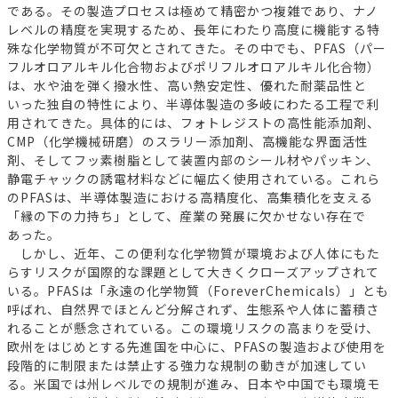
である。その製造プロセスは極めて精密かつ複雑であり、ナノ
レベルの精度を実現するため、長年にわたり高度に機能する特
殊な化学物質が不可欠とされてきた。その中でも、PFAS（パー
フルオロアルキル化合物およびポリフルオロアルキル化合物）
は、水や油を弾く撥水性、高い熱安定性、優れた耐薬品性と
いった独自の特性により、半導体製造の多岐にわたる工程で利
用されてきた。具体的には、フォトレジストの高性能添加剤、
CMP（化学機械研磨）のスラリー添加剤、高機能な界面活性
剤、そしてフッ素樹脂として装置内部のシール材やパッキン、
静電チャックの誘電材料などに幅広く使用されている。これら
のPFASは、半導体製造における高精度化、高集積化を支える
「縁の下の力持ち」として、産業の発展に欠かせない存在で
あった。
しかし、近年、この便利な化学物質が環境および人体にもた
らすリスクが国際的な課題として大きくクローズアップされて
いる。PFASは「永遠の化学物質（ForeverChemicals）」とも
呼ばれ、自然界でほとんど分解されず、生態系や人体に蓄積さ
れることが懸念されている。この環境リスクの高まりを受け、
欧州をはじめとする先進国を中心に、PFASの製造および使用を
段階的に制限または禁止する強力な規制の動きが加速してい
る。米国では州レベルでの規制が進み、日本や中国でも環境モ