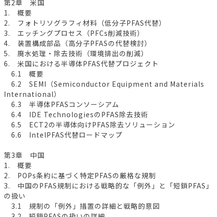
第2章 米国
1. 概要
2. フォトリソグラフィ材料（低分子PFAS代替）
3. エッチングプロセス（PFCs削減技術）
4. 装置構成部品（高分子PFASの代替検討）
5. 廃水処理・除去技術（環境排出の削減）
6. 米国における半導体PFAS代替プロジェクト
6.1 概要
6.2 SEMI（Semiconductor Equipment and Materials
International）
6.3 半導体PFASコンソーシアム
6.4 IDE TechnologiesのPFAS除去技術
6.5 ECT2の半導体向けPFAS除去ソリューション
6.6 IntelPFAS代替ロードマップ
第3章 中国
1. 概要
2. POPs条約に基づく特定PFASの厳格な規制
3. 中国のPFAS規制における戦略的な「例外」と「短鎖PFAS」
の扱い
3.1 規制の「例外」措置の詳細と戦略的意図
3.2 短鎖PFASの扱いの詳細