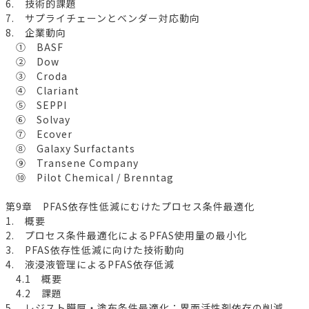
6. 技術的課題
7. サプライチェーンとベンダー対応動向
8. 企業動向
① BASF
② Dow
③ Croda
④ Clariant
⑤ SEPPI
⑥ Solvay
⑦ Ecover
⑧ Galaxy Surfactants
⑨ Transene Company
⑩ Pilot Chemical / Brenntag
第9章 PFAS依存性低減にむけたプロセス条件最適化
1. 概要
2. プロセス条件最適化によるPFAS使用量の最小化
3. PFAS依存性低減に向けた技術動向
4. 液浸液管理によるPFAS依存低減
4.1 概要
4.2 課題
5. レジスト膜厚・塗布条件最適化：界面活性剤依存の削減