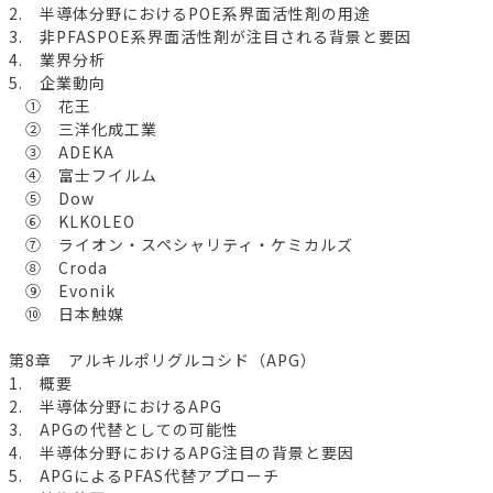
2. 半導体分野におけるPOE系界面活性剤の用途
3. 非PFASPOE系界面活性剤が注目される背景と要因
4. 業界分析
5. 企業動向
① 花王
② 三洋化成工業
③ ADEKA
④ 富士フイルム
⑤ Dow
⑥ KLKOLEO
⑦ ライオン・スペシャリティ・ケミカルズ
⑧ Croda
⑨ Evonik
⑩ 日本触媒
第8章 アルキルポリグルコシド（APG）
1. 概要
2. 半導体分野におけるAPG
3. APGの代替としての可能性
4. 半導体分野におけるAPG注目の背景と要因
5. APGによるPFAS代替アプローチ