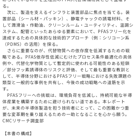
る。
次に、製造を支えるインフラと装置部品に焦点を当てる。装
置部品（シール材・パッキン）、静電チャックの誘電材料、そ
して潤滑油・作動油、クリーンルーム・ユーティリティ、温調シ
ステム、配管といったあらゆる要素において、PFASフリー化を
達成するための具体的な技術的アプローチ（例：シリコーン系
（PDMS）の活用）を探る。
さらに重要なのが、代替物質への依存度を低減するための戦
略である。PFAS依存性低減にむけたプロセス条件最適化の具体
例や、代替化学物質として暫定的に使われる可能性のある短鎖
／部分フッ素誘導体のリスクと評価、そして最も重要な教訓と
して、半導体分野におけるPFASフリー戦略における失敗課題の
類型と一般的な事例を共有し、今後の成功戦略への道筋を示
す。
PFASフリーへの挑戦は、環境負荷を低減し、持続可能な半導
体産業を構築するために避けられない道である。本レポート
が、未来の半導体製造を担う技術者にとって、この困難かつ重
要な変革期を乗り越えるための一助となることを心から願う。
CMCリサーチ調査部
【本書の構成】