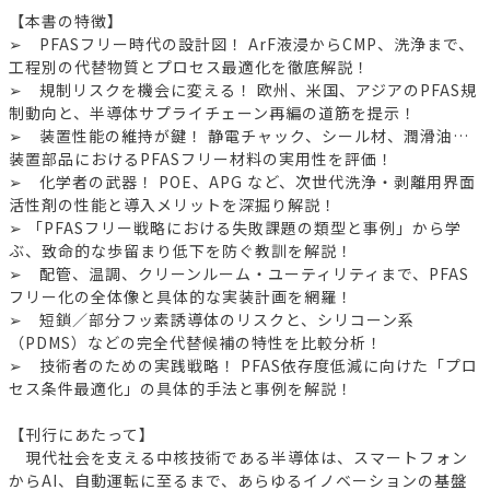
【本書の特徴】
➢ PFASフリー時代の設計図！ ArF液浸からCMP、洗浄まで、
工程別の代替物質とプロセス最適化を徹底解説！
➢ 規制リスクを機会に変える！ 欧州、米国、アジアのPFAS規
制動向と、半導体サプライチェーン再編の道筋を提示！
➢ 装置性能の維持が鍵！ 静電チャック、シール材、潤滑油…
装置部品におけるPFASフリー材料の実用性を評価！
➢ 化学者の武器！ POE、APG など、次世代洗浄・剥離用界面
活性剤の性能と導入メリットを深掘り解説！
➢ 「PFASフリー戦略における失敗課題の類型と事例」から学
ぶ、致命的な歩留まり低下を防ぐ教訓を解説！
➢ 配管、温調、クリーンルーム・ユーティリティまで、PFAS
フリー化の全体像と具体的な実装計画を網羅！
➢ 短鎖／部分フッ素誘導体のリスクと、シリコーン系
（PDMS）などの完全代替候補の特性を比較分析！
➢ 技術者のための実践戦略！ PFAS依存度低減に向けた「プロ
セス条件最適化」の具体的手法と事例を解説！
【刊行にあたって】
現代社会を支える中核技術である半導体は、スマートフォン
からAI、自動運転に至るまで、あらゆるイノベーションの基盤