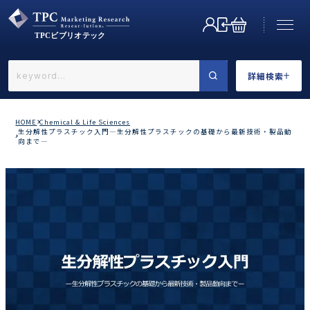
詳細検索
←戻る
詳細検索
HOME
Chemical & Life Sciences
生分解性プラスチック入門―生分解性プラスチックの基礎から最新技術・製品動
向まで―
業界で選ぶ
カテゴリで選ぶ