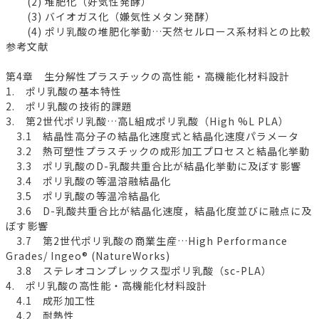
(2) 堆肥化（好気性発酵）
(3) バイオガス化（嫌気性メタン発酵）
(4) ポリ乳酸の堆肥化挙動…天然セルロース系材料との比較
参考文献
第4章 生分解性プラスチックの高性能・高機能化材料設計
1. ポリ乳酸の基本特性
2. ポリ乳酸の技術的課題
3. 第2世代ポリ乳酸…高L組成ポリ乳酸（High %L PLA）
3.1 結晶性高分子の結晶化速度式と結晶化速度パラメータ
3.2 熱可塑性プラスチックの成形加工プロセスと結晶化挙動
3.3 ポリ乳酸のD-乳酸共重合比が結晶化挙動に及ぼす影響
3.4 ポリ乳酸の等温溶融結晶化
3.5 ポリ乳酸の等温冷結晶化
3.6 D-乳酸共重合比が結晶化速度，結晶化度並びに融点に及
ぼす影響
3.7 第2世代ポリ乳酸の商業生産…High Performance
Grades/ Ingeo® (NatureWorks)
3.8 ステレオコンプレックス型ポリ乳酸（sc-PLA）
4. ポリ乳酸の高性能・高機能化材料設計
4.1 成形加工性
4.2 耐熱性