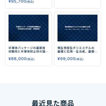
¥
95,700
品の開発が活発化―
(税込)
半導体パッケージの最新技
微生物産生ポリエステルの
術動向と半導体封止材の設
基礎と応用
―生合成、基礎
計・評価技術
物性、高次構造、成形加
¥
88,000
¥
99,000
工、生分解性、応用展開ま
(税込)
(税込)
で―
最近見た商品