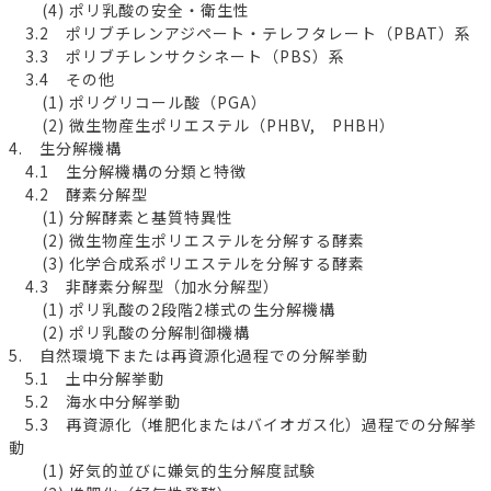
(4) ポリ乳酸の安全・衛生性
3.2 ポリブチレンアジペート・テレフタレート（PBAT）系
3.3 ポリブチレンサクシネート（PBS）系
3.4 その他
(1) ポリグリコール酸（PGA）
(2) 微生物産生ポリエステル（PHBV, PHBH）
4. 生分解機構
4.1 生分解機構の分類と特徴
4.2 酵素分解型
(1) 分解酵素と基質特異性
(2) 微生物産生ポリエステルを分解する酵素
(3) 化学合成系ポリエステルを分解する酵素
4.3 非酵素分解型（加水分解型）
(1) ポリ乳酸の2段階2様式の生分解機構
(2) ポリ乳酸の分解制御機構
5. 自然環境下または再資源化過程での分解挙動
5.1 土中分解挙動
5.2 海水中分解挙動
5.3 再資源化（堆肥化またはバイオガス化）過程での分解挙
動
(1) 好気的並びに嫌気的生分解度試験