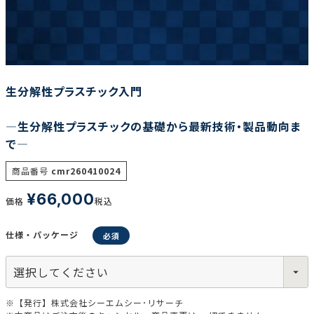
調査の種類で選ぶ
生分解性プラスチック入門
―生分解性プラスチックの基礎から最新技術・製品動向ま
で―
リセット
検索する
商品番号
cmr260410024
¥
66,000
価格
税込
仕様・パッケージ
※【発行】株式会社シーエムシー･リサーチ