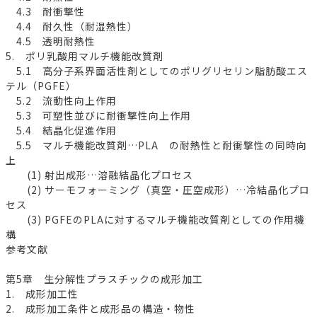
4.3 耐衝撃性
4.4 耐久性（耐湿熱性）
4.5 透明耐熱性
5. ポリ乳酸用マルチ機能改質剤
5.1 高分子系界面活性剤としてのポリグリセリン脂肪酸エス
テル（PGFE）
5.2 流動性向上作用
5.3 可塑性並びに耐衝撃性向上作用
5.4 結晶化促進作用
5.5 マルチ機能改質剤…PLA の耐熱性と耐衝撃性の同時向
上
(1) 射出成形…溶融結晶化プロセス
(2) サーモフォーミング（真空・圧空成形）…冷結晶化プロ
セス
(3) PGFEのPLAに対するマルチ機能改質剤としての作用機
構
参考文献
第5章 生分解性プラスチックの成形加工
1. 成形加工性
2. 成形加工条件と成形品の構造・物性