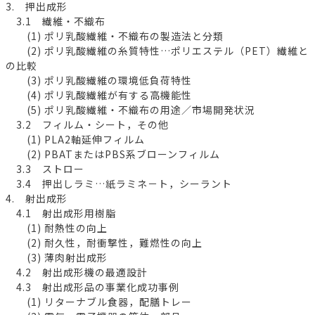
3. 押出成形
3.1 繊維・不織布
(1) ポリ乳酸繊維・不織布の製造法と分類
(2) ポリ乳酸繊維の糸質特性…ポリエステル（PET）繊維と
の比較
(3) ポリ乳酸繊維の環境低負荷特性
(4) ポリ乳酸繊維が有する高機能性
(5) ポリ乳酸繊維・不織布の用途／市場開発状況
3.2 フィルム・シート，その他
(1) PLA2軸延伸フィルム
(2) PBATまたはPBS系ブローンフィルム
3.3 ストロー
3.4 押出しラミ…紙ラミネ－ト，シーラント
4. 射出成形
4.1 射出成形用樹脂
(1) 耐熱性の向上
(2) 耐久性，耐衝撃性，難燃性の向上
(3) 薄肉射出成形
4.2 射出成形機の最適設計
4.3 射出成形品の事業化成功事例
(1) リターナブル食器，配膳トレー