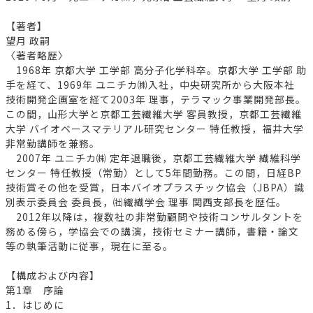
【著者】
望月 政嗣
〈著者略歴〉
1968年 京都大学 工学部 高分子化学科卒。京都大学 工学部 助
手を経て、1969年 ユニチカ㈱入社，中央研究所から大阪本社
技術開発企画室を経て2003年 理事，テラマック事業開発部長。
この間，山形大学と京都工芸繊維大学 客員教授，京都工芸繊維
大学 バイオベースマテリアル研究センター 特任教授，福井大学
非常勤講師を兼務。
2007年 ユニチカ㈱ 定年退職後，京都工芸繊維大学 繊維科学
センター 特任教授（常勤）として5年間勤務。この間，日経BP
技術賞その他を受賞，日本バイオプラスチック協会（JBPA）識
別表示委員会 委員長，㈳繊繊学会 理事 関西支部長を歴任。
2012年以降は，複数社の非常勤顧問や技術コンサルタントを
務める傍ら，学協会での講演，技術セミナー講師，書籍・論文
等の執筆活動に従事，現在に至る。
【構成および内容】
第1章 序論
1．はじめに