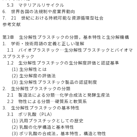
5.3 マテリアルリサイクル
6. 世界各国の法規制や産業界動向
7. 21 世紀における持続可能な資源循環型社会
参考文献
第3章 生分解性プラスチックの分類，基本特性と生分解機構
1. 学術・技術用語の定義と正しい理解
1.1 バイオプラスチック…生分解性プラスチックとバイオマ
スプラスチック
1.2 生分解性プラスチックの生分解度評価と認証基準
(1) 生分解性とは
(2) 生分解度の評価法
(3) 生分解性プラスチック製品の認証制度
2. 生分解性プラスチックの分類
2.1 製造法による分類…化学合成法と発酵生産法
2.2 物性による分類…硬質系と軟質系
3. 生分解性プラスチックの基本特性
3.1 ポリ乳酸（PLA）
(1) 汎用プラスチックとしての歴史
(2) 乳酸の化学構造と基本特性
(3) ポリ乳酸の合成法，基本特性，構造と物性