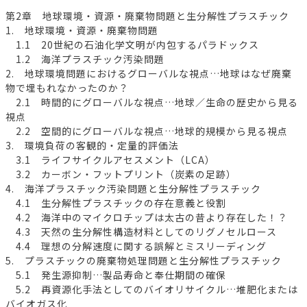
第2章 地球環境・資源・廃棄物問題と生分解性プラスチック
1. 地球環境・資源・廃棄物問題
1.1 20世紀の石油化学文明が内包するパラドックス
1.2 海洋プラスチック汚染問題
2. 地球環境問題におけるグローバルな視点…地球はなぜ廃棄
物で埋もれなかったのか？
2.1 時間的にグローバルな視点…地球／生命の歴史から見る
視点
2.2 空間的にグローバルな視点…地球的規模から見る視点
3. 環境負荷の客観的・定量的評価法
3.1 ライフサイクルアセスメント（LCA）
3.2 カーボン・フットプリント（炭素の足跡）
4. 海洋プラスチック汚染問題と生分解性プラスチック
4.1 生分解性プラスチックの存在意義と役割
4.2 海洋中のマイクロチップは太古の昔より存在した！？
4.3 天然の生分解性構造材料としてのリグノセルロース
4.4 理想の分解速度に関する誤解とミスリーディング
5. プラスチックの廃棄物処理問題と生分解性プラスチック
5.1 発生源抑制…製品寿命と奉仕期間の確保
5.2 再資源化手法としてのバイオリサイクル…堆肥化または
バイオガス化