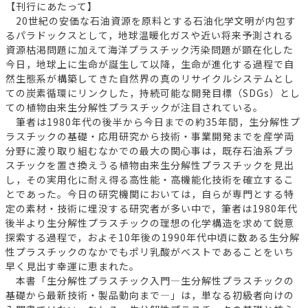
【刊行にあたって】
20世紀の安価な石油資源を原料とする石油化学文明が内包す
るパラドックスとして，地球温暖化ガスや近い将来予測される
資源枯渇問題に加えて海洋プラスチック汚染問題が顕在化した
今日，地球上に生命が誕生して以降，生命が進化する過程で自
然生態系が構築してきた自然界の真のリサイクルシステムとし
ての炭素循環にリンクした，持続可能な開発目標（SDGs）とし
ての植物由来生分解性プラスチックが注目されている。
筆者は1980年代の後半から今日までの約35年間，生分解性プ
ラスチックの基礎・応用研究から技術・事業開発までを産学両
分野に渡り取り組むなかでの最大の関心事は，既存石油系プラ
スチックを置き換えうる植物由来生分解性プラスチックを見出
し，その実用化に耐え得る高性能・高機能化技術を確立するこ
とであった。今日の研究機関においては，自らが専門とする特
定の素材・技術に埋没する研究者が多い中で，筆者は1980年代
後半より生分解性プラスチックの理想の化学構造を求めて鋭意
探索する過程で，およそ10年後の1990年代中頃に数ある生分解
性プラスチックのなかでもポリ乳酸がベストであることをいち
早く見出す幸運に恵まれた。
本書「生分解性プラスチック入門―生分解性プラスチックの
基礎から最新技術・製品動向まで―」は，単なる初級者向けの