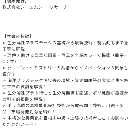
【編集発行】
株式会社シーエムシー･リサーチ
【本書の特徴】
➢ 生分解性プラスチックの基礎から最新技術・製品動向までを
丁寧に解説！
➢ 理解を助ける豊富な図表・写真を全編カラーで掲載（冊子・
CD 共）！
➢ グリーン・ケミストリーの系譜からイノベーションの概念も
紹介！
➢ 海洋プラスチック汚染等の環境・資源問題等の実態と生分解
性プラの役割を解説！
➢ 生分解性プラの特性と生分解機構を論述、ポリ乳酸が最適か
の科学的根拠を解説！
➢ ポリ乳酸の高機能化設計技術から成形加工技術、用途・製
品・市場開発動向を紹介！
➢ 本格的な実用化を目指す中級～上級の技術者にこそお読みい
ただきたい一冊！