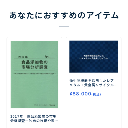
あなたにおすすめのアイテム
微生物機能を活用したレア
メタル・貴金属リサイクル
ー最新の研究動向と技術
¥
88,000
シーズー
(税込)
2017年 食品添加物の市場
分析調査
―独自の技術や素
材により機能性を高めた製