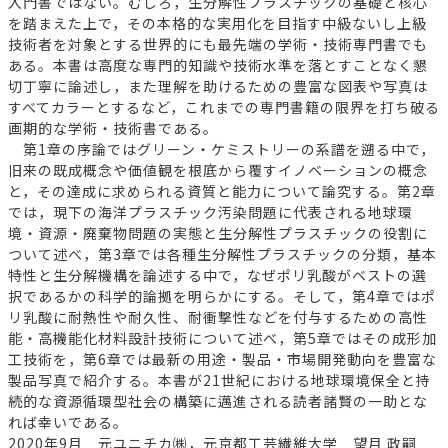
入門書ではない。むしろ，生分解性プラスチックの基礎と核心
を踏まえた上で，その本格的な実用化を目指す中級ないし上級
技術者を対象とする世界的にも最先端の学術・技術専門書でも
ある。本書は高度な専門的知識や技術水準を落とすことなく懇
切丁寧に論述し，また理解を助けるための豊富な図表や写真は
すべてカラーとするなど，これまでの専門書籍の限界を打ち破る
画期的な学術・技術書である。
第1章の序論ではグリーン・ケミストリーの系譜を遡る中で，
旧来の既成概念や価値観を根底から覆すイノベーションの概念
と，その達成に求められる資質と能力について論究する。第2章
では，現下の海洋プラスチック汚染問題に代表される地球環
境・資源・廃棄物問題の実態と生分解性プラスチックの役割に
ついて述べ，第3章では各種生分解性プラスチックの分類，基本
特性と生分解機構を論述する中で，なぜポリ乳酸がベストの選
択であるかの科学的論拠を明らかにする。そして，第4章ではポ
リ乳酸に耐熱性や耐久性、耐衝撃性などを付与するための高性
能・高機能化材料設計技術について述べ，第5章ではその成形加
工技術を，第6章では最新の用途・製品・市場開発動向を豊富な
製品写真で紹介する。本書が21世紀における地球環境保全と持
続的な資源循環型社会の構築に邁進される読者諸賢の一助とな
れば幸いである。
2020年9月 元ユニチカ㈱，元京都工芸繊維大学 望月 政嗣