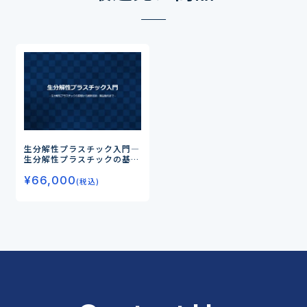
生分解性プラスチック入門
―
生分解性プラスチックの基礎
から最新技術・製品動向まで
¥
66,000
―
(税込)