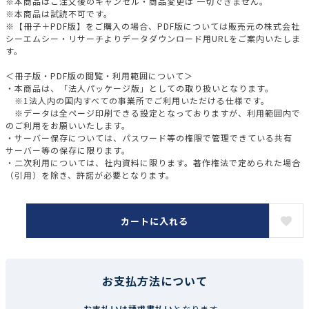
※本商品はご注文後のキャンセル・商品変更は 一切できません。
※本商品は試読不可です。
※【冊子＋PDF版】をご購入の場合、PDF版については販売元の株式会社
シーエムシー・リサーチよりデータダウンロード用URLをご案内いたしま
す。
＜冊子版・PDF版の閲覧・利用範囲について＞
・本商品は、「法人パッケージ版」としての取り扱いとなります。
※1法人内の国内すべての事業所でご利用いただける仕様です。
※データは全ページ印刷できる設定となっておりますが、利用範囲内で
のご利用をお願いいたします。
・サーバー保存については、パスワード等の権限で管理できている共有
サーバー等の保存に限ります。
・二次利用については、社内資料に限ります。著作権法で定められた場合
（引用）を除き、許諾が必要となります。
カートに入れる
お支払方法について
お支払いは請求書払い
となります。