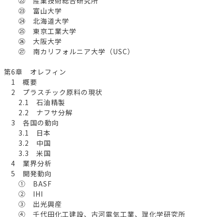
㉒ 産業技術総合研究所
㉓ 富山大学
㉔ 北海道大学
㉕ 東京工業大学
㉖ 大阪大学
㉗ 南カリフォルニア大学（USC）
第6章 オレフィン
1 概要
2 プラスチック原料の現状
2.1 石油精製
2.2 ナフサ分解
3 各国の動向
3.1 日本
3.2 中国
3.3 米国
4 業界分析
5 開発動向
① BASF
② IHI
③ 出光興産
④ 千代田化工建設、古河電気工業、理化学研究所