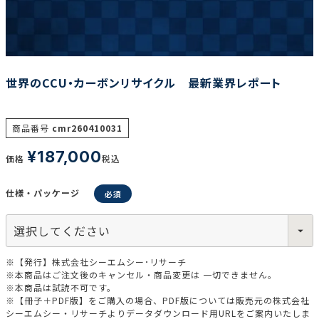
調査の種類で選ぶ
世界のCCU・カーボンリサイクル 最新業界レポート
商品番号
cmr260410031
¥
187,000
リセット
検索する
価格
税込
仕様・パッケージ
※【発行】株式会社シーエムシー･リサーチ
※本商品はご注文後のキャンセル・商品変更は 一切できません。
※本商品は試読不可です。
※【冊子＋PDF版】をご購入の場合、PDF版については販売元の株式会社
シーエムシー・リサーチよりデータダウンロード用URLをご案内いたしま