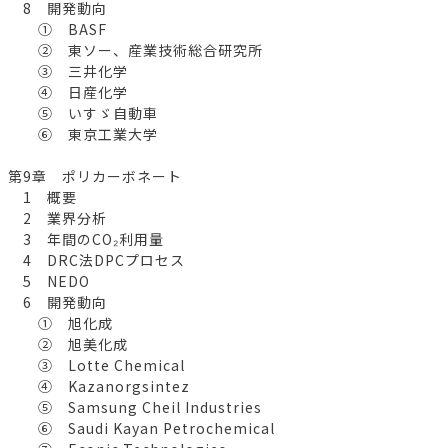
8 開発動向
① BASF
② 東ソー、産業技術総合研究所
③ 三井化学
④ 日産化学
⑤ いすゞ自動車
⑥ 東京工業大学
第9章 ポリカーボネート
1 概要
2 業界分析
3 年間のCO₂利用量
4 DRC法DPCプロセス
5 NEDO
6 開発動向
① 旭化成
② 旭美化成
③ Lotte Chemical
④ Kazanorgsintez
⑤ Samsung Cheil Industries
⑥ Saudi Kayan Petrochemical