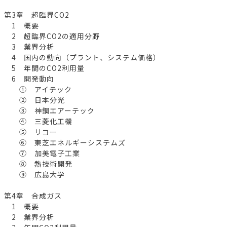
第3章 超臨界CO2
1 概要
2 超臨界CO2の適用分野
3 業界分析
4 国内の動向（プラント、システム価格）
5 年間のCO2利用量
6 開発動向
① アイテック
② 日本分光
③ 神鋼エアーテック
④ 三菱化工機
⑤ リコー
⑥ 東芝エネルギーシステムズ
⑦ 加美電子工業
⑧ 熱技術開発
⑨ 広島大学
第4章 合成ガス
1 概要
2 業界分析