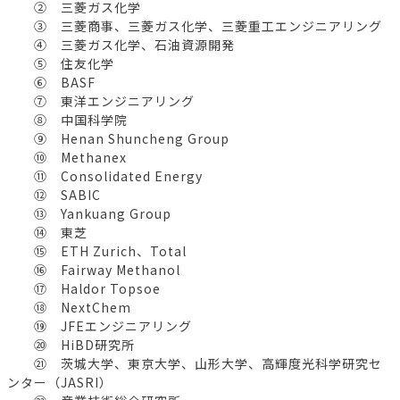
② 三菱ガス化学
③ 三菱商事、三菱ガス化学、三菱重工エンジニアリング
④ 三菱ガス化学、石油資源開発
⑤ 住友化学
⑥ BASF
⑦ 東洋エンジニアリング
⑧ 中国科学院
⑨ Henan Shuncheng Group
⑩ Methanex
⑪ Consolidated Energy
⑫ SABIC
⑬ Yankuang Group
⑭ 東芝
⑮ ETH Zurich、Total
⑯ Fairway Methanol
⑰ Haldor Topsoe
⑱ NextChem
⑲ JFEエンジニアリング
⑳ HiBD研究所
㉑ 茨城大学、東京大学、山形大学、高輝度光科学研究セ
ンター（JASRI）