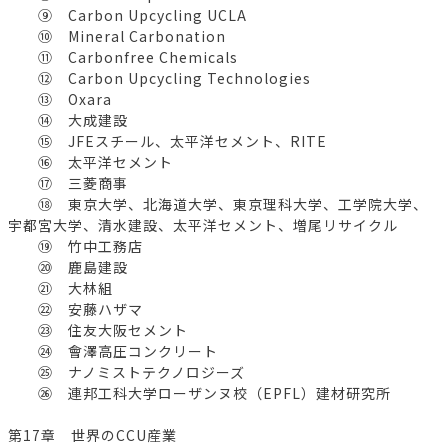
⑨ Carbon Upcycling UCLA
⑩ Mineral Carbonation
⑪ Carbonfree Chemicals
⑫ Carbon Upcycling Technologies
⑬ Oxara
⑭ 大成建設
⑮ JFEスチール、太平洋セメント、RITE
⑯ 太平洋セメント
⑰ 三菱商事
⑱ 東京大学、北海道大学、東京理科大学、工学院大学、
宇都宮大学、清水建設、太平洋セメント、増尾リサイクル
⑲ 竹中工務店
⑳ 鹿島建設
㉑ 大林組
㉒ 安藤ハザマ
㉓ 住友大阪セメント
㉔ 會澤高圧コンクリート
㉕ ナノミストテクノロジーズ
㉖ 連邦工科大学ローザンヌ校（EPFL）建材研究所
第17章 世界のCCU産業