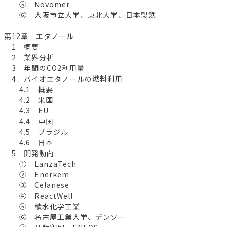
⑤ Novomer
⑥ 大阪市立大学、東北大学、日本製鉄
第12章 エタノール
1 概要
2 業界分析
3 年間のCO2利用量
4 バイオエタノールの燃料利用
4.1 概要
4.2 米国
4.3 EU
4.4 中国
4.5 ブラジル
4.6 日本
5 開発動向
① LanzaTech
② Enerkem
③ Celanese
④ ReactWell
⑤ 積水化学工業
⑥ 名古屋工業大学、デンソー