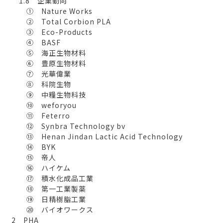
1.8 企業動向
① Nature Works
② Total Corbion PLA
③ Eco-Products
④ BASF
⑤ 海正生物材料
⑥ 豊原生物材料
⑦ 光華偉業
⑧ 科院生物
⑨ 中糧生物科技
⑩ weforyou
⑪ Feterro
⑫ Synbra Technology bv
⑬ Henan Jindan Lactic Acid Technology
⑭ BYK
⑮ 帝人
⑯ ハイケム
⑰ 積水化成品工業
⑱ 第一工業製薬
⑲ 日精樹脂工業
⑳ バイオワークス
2 PHA