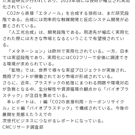
た実証研究が行われており、2025年頃には技術が確立され実用
化されていく。
CO2から直接「エタノール」を合成する技術は、まだ研究段
階である。合成には効率的な触媒開発と反応システム開発が必
要とされている。
「人工光合成」は、開発段階である。用途先が幅広く実用化
された際には大きな市場となるということで有望視されてい
る。
「メタネーション」は欧州で実用化されている。一方、日本
では実証段階であり、実用化にはCO2フリーで安価に調達でき
る環境が求められている。
「鉱物」では、世界で様々な実証プロジェクトが実施され、
商用プラントが稼働されており市場が形成されている。
さらに、近年、プラスチックの処理にまつわる問題や環境対応
が急務となる中、生分解性や資源循環の観点から「バイオプラ
スチック」が注目を集めている。
本レポートは、Ⅰ編「CO2の直接利用・カーボンリサイク
ル」とⅡ編「バイオプラスチック」で構成されている。今後の
展開を見据えたうえでの
次世代ビジネスにつながるレポートになっている。
CMCリサーチ調査部