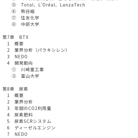
⑤ Total、L’Oréal、LanzaTech
⑥ 熊谷組
⑦ 住友化学
⑧ 中部大学
第7章 BTX
1 概要
2 業界分析（パラキシレン）
3 NEDO
4 開発動向
① 川崎重工業
② 富山大学
第8章 尿素
1 概要
2 業界分析
3 年間のCO2利用量
4 尿素肥料
5 尿素SCRシステム
6 ディーゼルエンジン
7 NEDO