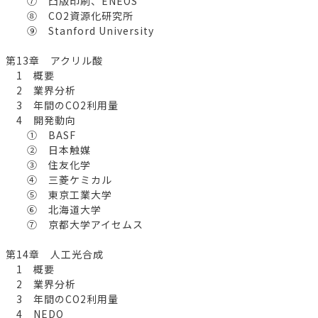
⑦ 凸版印刷、ENEOS
⑧ CO2資源化研究所
⑨ Stanford University
第13章 アクリル酸
1 概要
2 業界分析
3 年間のCO2利用量
4 開発動向
① BASF
② 日本触媒
③ 住友化学
④ 三菱ケミカル
⑤ 東京工業大学
⑥ 北海道大学
⑦ 京都大学アイセムス
第14章 人工光合成
1 概要
2 業界分析
3 年間のCO2利用量
4 NEDO