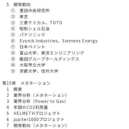
5 開発動向
① 豊田中央研究所
② 東芝
③ 三菱ケミカル、TOTO
④ 昭和シェル石油
⑤ パナソニック
⑥ Evonik Industries、Siemens Energy
⑦ 日本ペイント
⑧ 富山大学、東洋エンジニアリング
⑨ 飯田グループホールディングス
⑩ 大阪市立大学
⑪ 京都大学、信州大学
第15章 メタネーション
1 概要
2 業界分析（メタネーション）
3 業界分析（Power to Gas）
4 年間のCO2利用量
5 HELMETHプロジェクト
6 jupiter1000プロジェクト
7 開発動向（メタネーション）