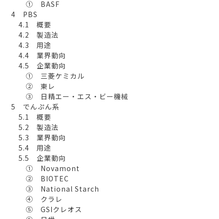
① BASF
4 PBS
4.1 概要
4.2 製造法
4.3 用途
4.4 業界動向
4.5 企業動向
① 三菱ケミカル
② 東レ
③ 日精エー・エス・ビー機械
5 でんぷん系
5.1 概要
5.2 製造法
5.3 業界動向
5.4 用途
5.5 企業動向
① Novamont
② BIOTEC
③ National Starch
④ クラレ
⑤ GSIクレオス