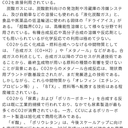
CO2を直接利用されている。
炭酸ガスには、炭酸飲料向けの発泡剤や冷蔵庫の冷媒システ
ム、及び自動車などの溶接にも使われる「液化炭酸ガス」と、
食品や医薬品の低温輸送に使われる固体の「ドライアイス」が
ある。「超臨界CO2」は、高機能性溶媒として様々な分野で利
用されている。有機合成反応や高分子合成の溶媒や反応剤とし
ても用いられているが化学反応での利用は極めて少ない。
CO2から広く化成品・燃料合成へつなげる中間物質として
は、「合成ガス（CO+H2）」や「メタノール」などがある。合
成ガスの利点として、合成ガス以降のプロセスが共通技術であ
ることから、最終生成物が用いる原料の種類の影響を受けない
ことが背景にある。CO2からのメタノール合成反応は、現状商
用プラントが数基設立されたが、まだ発展途上の技術である。
しかしながら、これら中間物質から「オレフィン（エチレン、
プロピレン等）」、「BTX」、燃料等へ転換する技術はある程
度確立されている。
CO2から「尿素」および「ポリカーボネート」を合成する反
応は既に工業的規模で行われており、なかでも尿素製造が最も
多くのCO2が消費されている。一方、CCUによるポリカーボ
ネート製造は旭化成で商用化済みである。
「ギ酸」、「ポリウレタン」は、今後スケールアップに向け