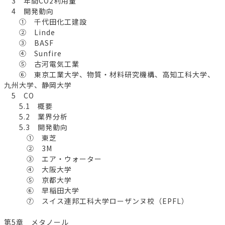
3 年間CO2利用量
4 開発動向
① 千代田化工建設
② Linde
③ BASF
④ Sunfire
⑤ 古河電気工業
⑥ 東京工業大学、物質・材料研究機構、高知工科大学、
九州大学、静岡大学
5 CO
5.1 概要
5.2 業界分析
5.3 開発動向
① 東芝
② 3M
③ エア・ウォーター
④ 大阪大学
⑤ 京都大学
⑥ 早稲田大学
⑦ スイス連邦工科大学ローザンヌ校（EPFL）
第5章 メタノール