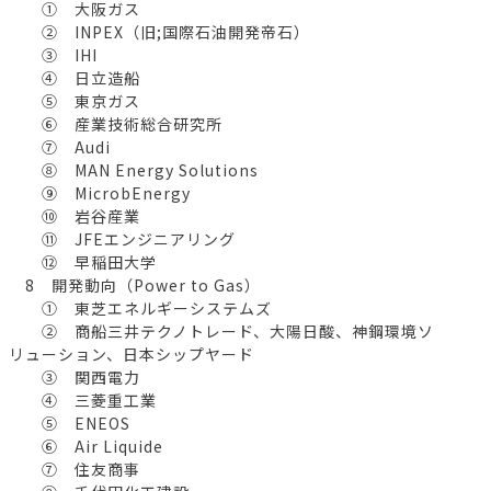
① 大阪ガス
② INPEX（旧;国際石油開発帝石）
③ IHI
④ 日立造船
⑤ 東京ガス
⑥ 産業技術総合研究所
⑦ Audi
⑧ MAN Energy Solutions
⑨ MicrobEnergy
⑩ 岩谷産業
⑪ JFEエンジニアリング
⑫ 早稲田大学
8 開発動向（Power to Gas）
① 東芝エネルギーシステムズ
② 商船三井テクノトレード、大陽日酸、神鋼環境ソ
リューション、日本シップヤード
③ 関西電力
④ 三菱重工業
⑤ ENEOS
⑥ Air Liquide
⑦ 住友商事