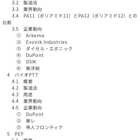
3.2 製造法
3.3 業界動向
3.4 PA11（ポリアミド11）とPA12（ポリアミド12）との
比較
3.5 企業動向
① Arkema
② Evonik Industries
③ ダイセル・エボニック
④ DuPont
⑤ DSM
⑥ 東洋紡
4 バイオPTT
4.1 概要
4.2 製造法
4.3 用途
4.4 業界動向
4.5 企業動向
① DuPont
② 東レ
③ 帝人フロンティア
5 PEF