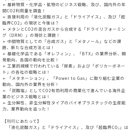
➢ 基幹物質・化学品・鉱物のビジネス戦略、及び、国内外の年
間CO2利用量を調査！
➢ 直接利用の「液化炭酸ガス」と「ドライアイス」、及び「超
臨界CO2」の現状と今後は？
➢ メタンとCO2の混合ガスから合成する「ドライリフォーミン
グ（DRM）」の現状と課題！
➢ 中間物質としての「合成ガス」と「メタノール」などの課
題、新たな合成方法とは！
➢ 基礎化学品である「オレフィン」、「BTX」の業界分析、開
発動向、各国の動向を比較！
➢ 工業的規模で行われている「尿素」および「ポリカーボネー
ト」の各社の戦略とは！
➢ 「メタネーション」、「Power to Gas」に取り組む企業の
動向、国内外の業界を分析！
➢ 「炭酸塩」としてCO2有効利用の商業化で進んでいる海外企
業のビジネス戦略とは！
➢ 生分解性、非生分解性タイプのバイオプラスチックの生産能
力、業界動向を追った！
【刊行にあたって】
「液化炭酸ガス」と「ドライアイス」、及び「超臨界CO₂」は