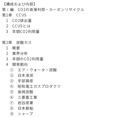
【構成および内容】
第Ⅰ編 CO2の直接利用・カーボンリサイクル
第1章 CCUS
1 CO2排出量
2 CCUSとは
3 年間CO2利用量
第2章 炭酸ガス
1 概要
2 業界分析
3 年間のCO2利用量
4 開発動向
① エア・ウォーター炭酸
② 日本液炭
③ 宇部興産
④ 昭和電工ガスプロダクツ
⑤ 長岡炭酸
⑥ 三菱重工業
⑦ 岩谷産業
⑧ 日本郵船
⑨ シャープ