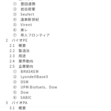
① 豊田通商
② 岩谷産業
③ Seufert
④ 遠東新世紀
⑤ Virent
⑥ 東レ
⑦ 帝人フロンティア
2 バイオPE
2.1 概要
2.2 製造法
2.3 用途
2.4 業界動向
2.5 企業動向
① BRASKEM
② LyondellBasell
③ DSM
④ UPM Biofuels、Dow
⑤ Dow
⑥ SABIC
3 バイオPA
3.1 概要