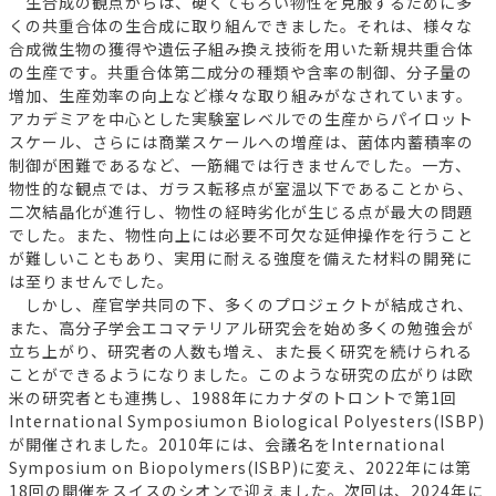
生合成の観点からは、硬くてもろい物性を克服するために多
くの共重合体の生合成に取り組んできました。それは、様々な
合成微生物の獲得や遺伝子組み換え技術を用いた新規共重合体
の生産です。共重合体第二成分の種類や含率の制御、分子量の
増加、生産効率の向上など様々な取り組みがなされています。
アカデミアを中心とした実験室レベルでの生産からパイロット
スケール、さらには商業スケールへの増産は、菌体内蓄積率の
制御が困難であるなど、一筋縄では行きませんでした。一方、
物性的な観点では、ガラス転移点が室温以下であることから、
二次結晶化が進行し、物性の経時劣化が生じる点が最大の問題
でした。また、物性向上には必要不可欠な延伸操作を行うこと
が難しいこともあり、実用に耐える強度を備えた材料の開発に
は至りませんでした。
しかし、産官学共同の下、多くのプロジェクトが結成され、
また、高分子学会エコマテリアル研究会を始め多くの勉強会が
立ち上がり、研究者の人数も増え、また長く研究を続けられる
ことができるようになりました。このような研究の広がりは欧
米の研究者とも連携し、1988年にカナダのトロントで第1回
International Symposiumon Biological Polyesters(ISBP)
が開催されました。2010年には、会議名をInternational
Symposium on Biopolymers(ISBP)に変え、2022年には第
18回の開催をスイスのシオンで迎えました。次回は、2024年に