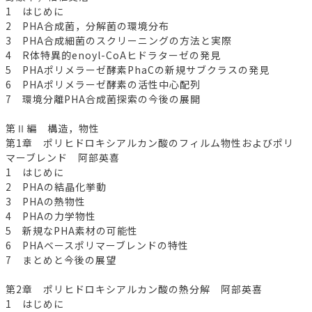
1 はじめに
2 PHA合成菌，分解菌の環境分布
3 PHA合成細菌のスクリーニングの方法と実際
4 R体特異的enoyl-CoAヒドラターゼの発見
5 PHAポリメラーゼ酵素PhaCの新規サブクラスの発見
6 PHAポリメラーゼ酵素の活性中心配列
7 環境分離PHA合成菌探索の今後の展開
第Ⅱ編 構造，物性
第1章 ポリヒドロキシアルカン酸のフィルム物性およびポリ
マーブレンド 阿部英喜
1 はじめに
2 PHAの結晶化挙動
3 PHAの熱物性
4 PHAの力学物性
5 新規なPHA素材の可能性
6 PHAベースポリマーブレンドの特性
7 まとめと今後の展望
第2章 ポリヒドロキシアルカン酸の熱分解 阿部英喜
1 はじめに