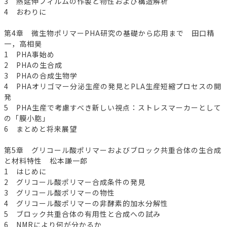
3 熱延伸フィルムの作製と物性および構造解析
4 おわりに
第4章 微生物ポリマーPHA研究の基礎から応用まで 田口精
一，高相昊
1 PHA事始め
2 PHAの生合成
3 PHAの合成生物学
4 PHAオリゴマー分泌生産の発見とPLA生産短縮プロセスの開
発
5 PHA生産で考慮すべき新しい視点：ストレスマーカーとして
の「膜小胞」
6 まとめと将来展望
第5章 グリコール酸ポリマーおよびブロック共重合体の生合成
と材料特性 松本謙一郎
1 はじめに
2 グリコール酸ポリマー合成条件の発見
3 グリコール酸ポリマーの物性
4 グリコール酸ポリマーの非酵素的加水分解性
5 ブロック共重合体の有用性と合成への試み
6 NMRにより何が分かるか