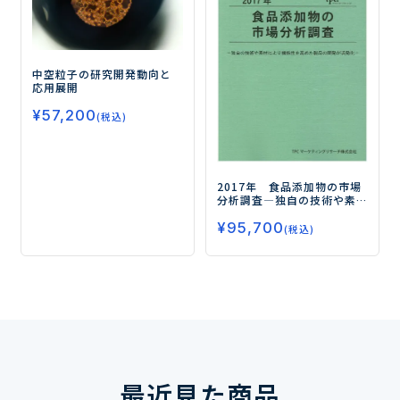
中空粒子の研究開発動向と
応用展開
¥
57,200
(税込)
2017年 食品添加物の市場
分析調査
―独自の技術や素
材により機能性を高めた製
¥
95,700
品の開発が活発化―
(税込)
最近見た商品