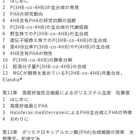
1 はじめに
2 P(3HB-co-4HB)の生合成の発見
3 PHAの研究動向
4 4HB含有PHAの研究初期の話題
5 P(3HB-co-4HB)の生合成の代謝経路
6 野生株でのP(3HB-co-4HB)の生合成
7 遺伝子組換え株でのP(3HB-co-4HB)の生合成
8 高4HB比率P(3HB-co-4HB)やP(4HB)の生合成
9 4HB含有PHAの物性
10 P(3HB-co-4HB)の酵素分解
11 超高分子量P(3HB-co-4HB)の合成
12 MGCが開発を進めているP(3HB-co-4HB)共重合体，
Elasdia®
第11章 高度好塩性古細菌によるポリエステル生産 佐藤俊
1 はじめに
2 高度好塩菌とPHA
3 Haloferax mediterraneiによるPHA生合成とPHAの特徴
4 おわりに
第12章 ポリヒドロキシアルカン酸(PHA)合成細菌の探索 水
野康平，柘植丈治