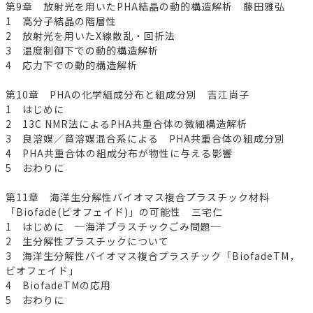
第9章 放射光を用いたPHA結晶の動的構造解析 藤田雅弘
1 高分子結晶の階層性
2 放射光を用いたX線散乱・回折法
3 温度制御下での動的構造解析
4 応力下での動的構造解析
第10章 PHAの化学組成分布と組成分別 吉江尚子
1 はじめに
2 13C NMR法によるPHA共重合体の微細構造解析
3 良溶媒／貧溶媒混合系による PHA共重合体の組成分別
4 PHA共重合体の組成分布が物性に与える影響
5 おわりに
第11章 海洋生分解性バイオマス複合プラスチック材料
「Biofade(ビオフェイド)」の可能性 三宅仁
1 はじめに ─海洋プラスチックごみ問題─
2 生分解性プラスチックについて
3 海洋生分解性バイオマス複合プラスチック「BiofadeTM，
ビオフェイド」
4 BiofadeTMの応用
5 おわりに