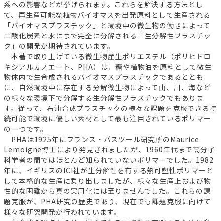
系への影響などが挙げられます。これらを解決する方法とし
て、再生産可能な植物バイオマスを出発原料として生産される
「バイオマスプラスチック」と環境中の微生物の働きによって
二酸化炭素と水にまで完全に分解される「生分解性プラスチッ
ク」の開発が期待されています。
本著で取り上げている微生物産生ポリエステル（ポリヒドロ
キシアルカノエート、PHA）は、糖や植物油を原料として微生
物体内で生合成されるバイオマスプラスチックであるととも
に、自然環境中に存在する分解微生物によって山、川、海など
の様々な環境下で分解する生分解性プラスチックでもありま
す。従って、石油合成プラスチックの様々な課題を克服できる持
続可能で環境に優しい素材として最も注目されているポリマー
の一つです。
PHAは1925年にフランス・パスツール研究所のMaurice
Lemoigne博士により発見されましたが、1960年代まで高分子
科学者の間ではほとんど知られていないポリマーでした。1982
年に、イギリスのICI社が生分解性を有する熱可塑性ポリマーと
して本格的な生産に乗り出しましたが、様々な生産上および物
性的な困難から真の実用化には至りませんでした。これらの課
題克服が、PHA研究の歴史であり、現在でも課題克服に向けて
様々な研究開発が行われています。