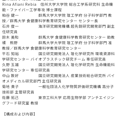
Rina Afiani Rebia 信州大学大学院 総合工学系研究科 生命機
能・ファイバー工学専攻 博士課程
粕谷 健一 群馬大学大学院 理工学府 分子科学部門 教
授／群馬大学 食健康科学教育研究センター センター長
石井 俊一 海洋研究開発機構 超先鋭研究開発部門 副主
任研究員
鈴木 美和 群馬大学 食健康科学教育研究センター 助教
橘 熊野 群馬大学大学院 理工学府 分子科学部門 准
教授／群馬大学 食健康科学教育研究センター
平石 知裕 国立研究開発法人 理化学研究所 環境資源科
学研究センター バイオプラスチック研究チーム 専任研究員
久野 玉雄 国立研究開発法人 理化学研究所 生命機能科
学研究センター 専任研究員
中山 敦好 国立研究開発法人 産業技術総合研究所 バイ
オメディカル研究部門 主任研究員
菊地 貴子 一般社団法人化学物質評価研究機構 高分子
技術部 主管研究員
佐藤 拓己 東京工科大学 応用生物学部 アンチエイジン
グフード研究室 教授
【構成および内容】