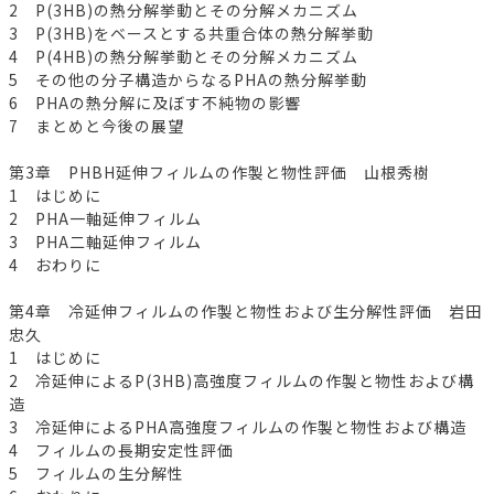
2 P(3HB)の熱分解挙動とその分解メカニズム
3 P(3HB)をベースとする共重合体の熱分解挙動
4 P(4HB)の熱分解挙動とその分解メカニズム
5 その他の分子構造からなるPHAの熱分解挙動
6 PHAの熱分解に及ぼす不純物の影響
7 まとめと今後の展望
第3章 PHBH延伸フィルムの作製と物性評価 山根秀樹
1 はじめに
2 PHA一軸延伸フィルム
3 PHA二軸延伸フィルム
4 おわりに
第4章 冷延伸フィルムの作製と物性および生分解性評価 岩田
忠久
1 はじめに
2 冷延伸によるP(3HB)高強度フィルムの作製と物性および構
造
3 冷延伸によるPHA高強度フィルムの作製と物性および構造
4 フィルムの長期安定性評価
5 フィルムの生分解性