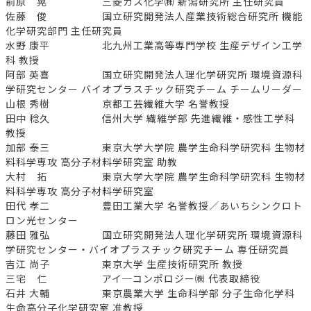
前原 晃 三菱ガス化学㈱ 新潟研究所 主任研究員
佐藤 俊 国立研究開発法人産業技術総合研究所 機能
化学研究部門 主任研究員
水野 康平 北九州工業高等専門学校 生産デザイン工学
科 教授
阿部 英喜 国立研究開発法人理化学研究所 環境資源科
学研究センター バイオプラスチック研究チーム チームリーダー
山根 秀樹 京都工芸繊維大学 名誉教授
田中 稔久 信州大学 繊維学部 先進繊維・感性工学科
教授
加部 泰三 東京大学大学院 農学生命科学研究科 生物材
料科学専攻 高分子材料学研究室 助教
大村 拓 東京大学大学院 農学生命科学研究科 生物材
料科学専攻 高分子材料学研究室
田代 孝二 豊田工業大学 名誉教授／あいちシンクロト
ロン光センター
藤田 雅弘 国立研究開発法人理化学研究所 環境資源科
学研究センター・バイオプラスチック研究チーム 専任研究員
吉江 尚子 東京大学 生産技術研究所 教授
三宅 仁 アイ─コンポロジー㈱ 代表取締役
石井 大輔 東京農業大学 生命科学部 分子生命化学科
生命高分子化学研究室 准教授