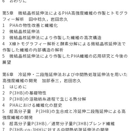
6 おわりに
第5章 微結晶核延伸法によるPHA高強度繊維の作製とトモグラ
フィー解析 田中稔久，岩田忠久
1 PHAの物性改善と繊維化
2 微結晶核延伸法
3 微結晶核延伸法により作製した繊維の高次構造
4 X線トモグラフィー解析と酵素分解による微結晶核延伸法で
作製した繊維の内部構造の解析
5 微結晶核延伸法により作製したPHA繊維の応用研究と今後の
展望
第6章 冷延伸・二段階延伸法および中間熱処理延伸法を用いた
高強度繊維の開発 加部泰三，岩田忠久
1 はじめに
2 P(3HB)の基礎物性
3 P(3HB)の溶融紡糸過程で生じる熱分解
4 PHAにおける繊維化の歴史
5 超高分子量 P(3HB)の生合成と冷延伸二段階延伸による高
強度繊維の開発
6 超高分子量P(3HB)／通常分子量P(3HB)ブレンド繊維
7 P(3HB-co-3HH)に対する中間熱処理延伸法の開発