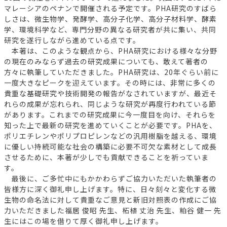
マレーシアのペナンで開催される予定です。PHA研究のすばら
しさは、微生物学、発酵学、高分子化学、高分子材料学、酵素
学、環境科学など、専門分野の異なる研究者が共に集い、共同
研究を遂行しながら進めている点です。
本著は、このような観点から、PHA研究における様々な分野
の現在のみならず過去の研究成果についても、敢えて著者の
方々に執筆していただきました。PHA研究は、20年ぐらい前に
一度大きなピークを迎えています。その時には、非常に多くの
貴重な基礎研究や技術開発の報告がなされていますが、最近そ
れらの成果が忘れられ、同じような研究が再度行われている節
があります。これまでの研究成果に今一度目を向け、それらを
知った上で最新の研究を進めていくことが必要です。PHAを、
ポリエチレンやポリプロピレンなどの汎用樹脂を越える、環境
に優しい持続可能な社会の構築に必要不可欠な素材として成長
させるために、本著が少しでも貢献できることを祈っていま
す。
最後に、ご多忙中にもかかわらずご協力いただいた執筆者の
皆様方に深く御礼申し上げます。特に、日々刻々と変化する微
生物の命名法に対して貴重なご意見と新旧対照表の作成にご協
力いただきました福居 俊昭 先生、柘植 丈治 先生、粕谷 健一 先
生にはこの場を借りて厚く御礼申し上げます。