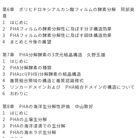
第6章 ポリヒドロキシアルカン酸フィルムの酵素分解 阿部英
喜
1 はじめに
2 PHAフィルムの酵素分解性に及ぼす分子構造効果
3 PHAフィルムの酵素分解性に及ぼす固体構造効果
4 まとめと今後の展望
第7章 PHA分解酵素の3次元結晶構造 久野玉雄
1 はじめに
2 PHA分解酵素の種類
3 PHAscl(PHB)分解酵素の結晶構造
4 基質結合領域の構造と基質認識様式
5 リンカードメインおよび PHA結合ドメインの構造について
6 おわりに
第8章 PHAの海洋生分解性評価 中山敦好
1 はじめに
2 PHAの土壌生分解
3 PHAの海洋浸漬での生分解
4 PHAの海水ラボ生分解