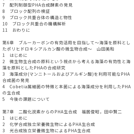
7 配列制御型PHA合成酵素の発見
8 ブロック配列の検証
9 ブロック共重合体の構造と物性
10 ブロック共重合の機構解析
11 おわりに
第6章 ブルーカーボンの有効活用を目指して～海藻を原料とし
たポリヒドロキシアルカン酸の微生物合成～ 山田美和
1 はじめに
2 微生物生合成の原料という視点から考える海藻の有効性と海
藻を原料としたPHAの合成研究
3 海藻成分(マンニトールおよびアルギン酸)を利用可能なPHA
合成菌の発見
4 Cobetia属細菌の特徴と本菌による海藻成分を利用したPHA
の生合成
5 今後の課題について
第7章 二酸化炭素からのPHA生合成 福居俊昭，田中賢二
1 はじめに
2 化学合成独立栄養微生物によるPHA生合成
3 光合成独立栄養微生物によるPHA生合成