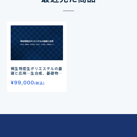
微生物産生ポリエステルの基
礎と応用
―生合成、基礎物
性、高次構造、成形加工、生
¥
99,000
分解性、応用展開まで―
(税込)