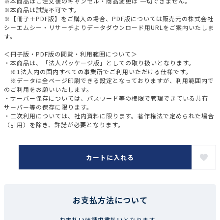
※本商品はご注文後のキャンセル・商品変更は 一切できません。
※本商品は試読不可です。
※【冊子＋PDF版】をご購入の場合、PDF版については販売元の株式会社
シーエムシー・リサーチよりデータダウンロード用URLをご案内いたしま
す。
＜冊子版・PDF版の閲覧・利用範囲について＞
・本商品は、「法人パッケージ版」としての取り扱いとなります。
※1法人内の国内すべての事業所でご利用いただける仕様です。
※データは全ページ印刷できる設定となっておりますが、利用範囲内で
のご利用をお願いいたします。
・サーバー保存については、パスワード等の権限で管理できている共有
サーバー等の保存に限ります。
・二次利用については、社内資料に限ります。著作権法で定められた場合
（引用）を除き、許諾が必要となります。
カートに入れる
お支払方法について
お支払いは請求書払い
となります。