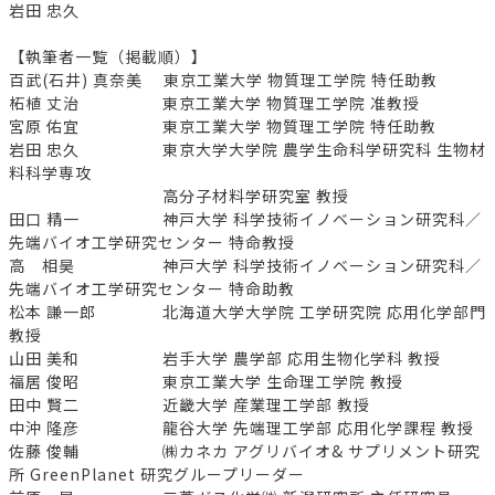
岩田 忠久
【執筆者一覧（掲載順）】
百武(石井) 真奈美 東京工業大学 物質理工学院 特任助教
柘植 丈治 東京工業大学 物質理工学院 准教授
宮原 佑宜 東京工業大学 物質理工学院 特任助教
岩田 忠久 東京大学大学院 農学生命科学研究科 生物材
料科学専攻
高分子材料学研究室 教授
田口 精一 神戸大学 科学技術イノベーション研究科／
先端バイオ工学研究センター 特命教授
高 相昊 神戸大学 科学技術イノベーション研究科／
先端バイオ工学研究センター 特命助教
松本 謙一郎 北海道大学大学院 工学研究院 応用化学部門
教授
山田 美和 岩手大学 農学部 応用生物化学科 教授
福居 俊昭 東京工業大学 生命理工学院 教授
田中 賢二 近畿大学 産業理工学部 教授
中沖 隆彦 龍谷大学 先端理工学部 応用化学課程 教授
佐藤 俊輔 ㈱カネカ アグリバイオ& サプリメント研究
所 GreenPlanet 研究グループリーダー