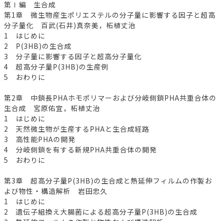
第Ⅰ編 生合成
第1章 微生物産生ポリエステルの分子量に影響する因子と超高
分子量化 百武(石井)真奈美，柘植丈治
1 はじめに
2 P(3HB)の生合成
3 分子量に影響する因子と超高分子量化
4 超高分子量P(3HB)の生産例
5 おわりに
第2章 中鎖長PHAホモポリマーおよび分岐側鎖PHA共重合体の
生合成 宮原佑宜，柘植丈治
1 はじめに
2 天然微生物が生産するPHAと生合成経路
3 高性能PHAの開発
4 分岐側鎖を有する新規PHA共重合体の開発
5 おわりに
第3章 超高分子量P(3HB)の生合成と熱延伸フィルムの作製お
よび物性・構造解析 岩田忠久
1 はじめに
2 遺伝子組換え大腸菌による超高分子量P(3HB)の生合成