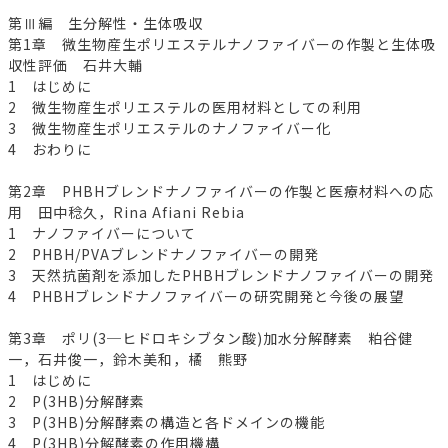
第Ⅲ編 生分解性・生体吸収
第1章 微生物産生ポリエステルナノファイバーの作製と生体吸
収性評価 石井大輔
1 はじめに
2 微生物産生ポリエステルの医用材料としての利用
3 微生物産生ポリエステルのナノファイバー化
4 おわりに
第2章 PHBHブレンドナノファイバーの作製と医療材料への応
用 田中稔久，Rina Afiani Rebia
1 ナノファイバーについて
2 PHBH/PVAブレンドナノファイバーの開発
3 天然抗菌剤を添加したPHBHブレンドナノファイバーの開発
4 PHBHブレンドナノファイバーの研究開発と今後の展望
第3章 ポリ(3─ヒドロキシブタン酸)加水分解酵素 粕谷健
一，石井俊一，鈴木美和，橘 熊野
1 はじめに
2 P(3HB)分解酵素
3 P(3HB)分解酵素の構造と各ドメインの機能
4 P(3HB)分解酵素の作用機構