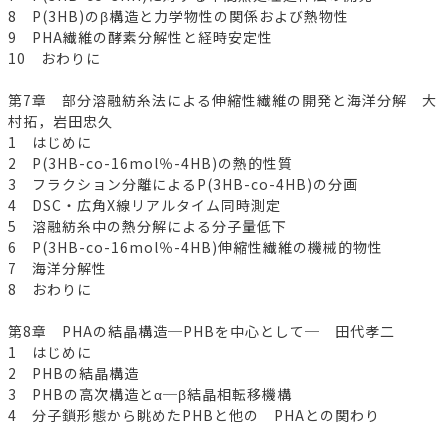
8 P(3HB)のβ構造と力学物性の関係および熱物性
9 PHA繊維の酵素分解性と経時安定性
10 おわりに
第7章 部分溶融紡糸法による伸縮性繊維の開発と海洋分解 大
村拓，岩田忠久
1 はじめに
2 P(3HB-co-16mol％-4HB)の熱的性質
3 フラクション分離によるP(3HB-co-4HB)の分画
4 DSC・広角X線リアルタイム同時測定
5 溶融紡糸中の熱分解による分子量低下
6 P(3HB-co-16mol％-4HB)伸縮性繊維の機械的物性
7 海洋分解性
8 おわりに
第8章 PHAの結晶構造─PHBを中心として─ 田代孝二
1 はじめに
2 PHBの結晶構造
3 PHBの高次構造とα─β結晶相転移機構
4 分子鎖形態から眺めたPHBと他の PHAとの関わり