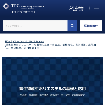
詳細検索
←戻る
詳細検索
HOME
Chemical & Life Sciences
微生物産生ポリエステルの基礎と応用―生合成、基礎物性、高次構造、成形加
工、生分解性、応用展開まで―
業界で選ぶ
カテゴリで選ぶ