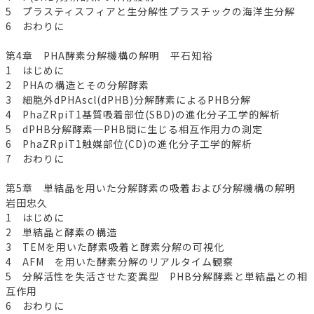
5 プラスティスフィアと生分解性プラスチックの海洋生分解
6 おわりに
第4章 PHA酵素分解機構の解明 平石知裕
1 はじめに
2 PHAの構造とその分解酵素
3 細胞外dPHAscl(dPHB)分解酵素によるPHB分解
4 PhaZRpiT1基質吸着部位(SBD)の進化分子工学的解析
5 dPHB分解酵素─PHB間に生じる相互作用力の測定
6 PhaZRpiT1触媒部位(CD)の進化分子工学的解析
7 おわりに
第5章 単結晶を用いた分解酵素の吸着および分解機構の解明
岩田忠久
1 はじめに
2 単結晶と酵素の構造
3 TEMを用いた酵素吸着と酵素分解の可視化
4 AFM を用いた酵素分解のリアルタイム観察
5 分解活性を失活させた変異型 PHB分解酵素と単結晶との相
互作用
6 おわりに