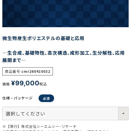
調査の種類で選ぶ
微生物産生ポリエステルの基礎と応用
―生合成、基礎物性、高次構造、成形加工、生分解性、応用
展開まで―
リセット
検索する
商品番号
cmr260410032
¥
99,000
価格
税込
仕様・パッケージ
※【発行】株式会社シーエムシー･リサーチ