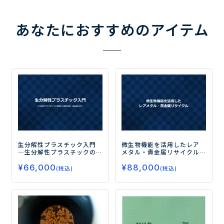
あなたにおすすめのアイテム
生分解性プラスチック入門
微生物機能を活用したレア
―生分解性プラスチックの
メタル・貴金属リサイクル
基礎から最新技術・製品動
ー最新の研究動向と技術
¥
66,000
¥
88,000
向まで―
シーズー
(税込)
(税込)