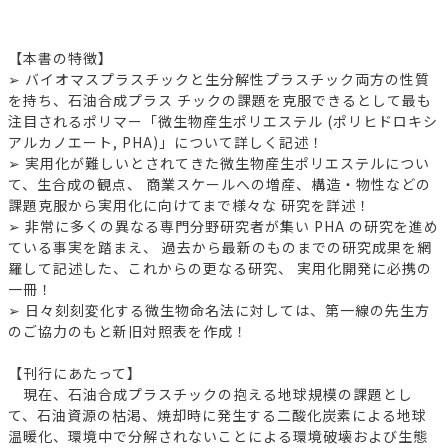
【本書の特徴】
➢ バイオマスプラスチックと生分解性プラスチック両方の性質
を持ち、石油合成プラス チックの課題を克服できるとして最も
注目されるポリマー「微生物産生ポリエステル (ポリヒドロキシ
アルカノエート, PHA)」について詳しく記述！
➢ 実用化が難しいとされてきた微生物産生ポリエステルについ
て、生合成の観点、 商業スケールへの増産、構造・物性などの
課題克服から実用化に向けてまで様々な 研究を詳述！
➢ 非常に多くの異なる専門分野研究者が集い PHA の研究を進め
ている事実を踏まえ、 過去から最新のものまでの研究成果を網
羅して記述した、これからの更なる研究、 実用化開発に必携の
一冊！
➢ 日々刻刻変化する微生物命名法に対しては、第一線の先生方
のご協力のもと新旧対照表を作成！
【刊行にあたって】
現在、石油合成プラスチックの抱える地球規模の課題とし
て、石油資源の枯渇、焼却時に発生する二酸化炭素による地球
温暖化、環境中で分解されないことによる環境破壊および生態