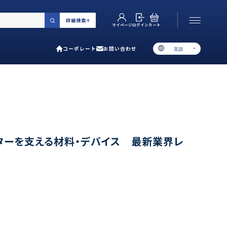
詳細検索
カート
ログイン
マイページ
コーポレート
お問い合わせ
言語
お電話でのお問い合わせ
06-6538-5358
［ 9:00-17:00 土日祝除く ］
類で選ぶ
ターを支える材料・デバイス 最新業界レ
プ
用ガイド
あるご質問
い合わせ
ポレート