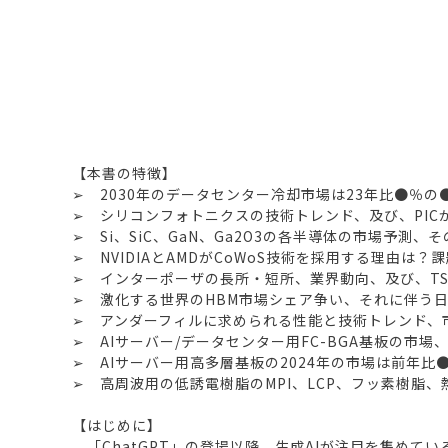
【本書の特徴】
➢ 2030年のデータセンター冷却市場は23年比●％
➢ シリコンフォトニクスの技術トレンド、及び、PIC
➢ Si、SiC、GaN、Ga2O3の各半導体の市場予測
➢ NVIDIAとAMDがCoWoS技術を採用する理由は？
➢ インターポーザの長所・短所、業界動向、及び、TSMC、
➢ 激化する世界のHBM市場シェア争い、それに伴う日
➢ アンダーフィルに求められる性能と技術トレンド、
➢ AIサーバー/データセンター用FC-BGA基板の市
➢ AIサーバー用高多層基板の2024年の市場は前年
➢ 高周波用の低誘電樹脂のMPI、LCP、フッ素樹脂、
【はじめに】
「ChatGPT」の登場以降、生成AIが注目を集めて