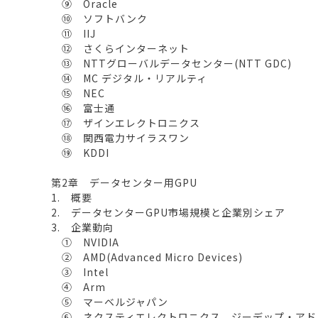
⑨ Oracle
⑩ ソフトバンク
⑪ IIJ
⑫ さくらインターネット
⑬ NTTグローバルデータセンター(NTT GDC)
⑭ MC デジタル・リアルティ
⑮ NEC
⑯ 富士通
⑰ ザインエレクトロニクス
⑱ 関西電力サイラスワン
⑲ KDDI
第2章 データセンター用GPU
1. 概要
2. データセンターGPU市場規模と企業別シェア
3. 企業動向
① NVIDIA
② AMD(Advanced Micro Devices)
③ Intel
④ Arm
⑤ マーベルジャパン
⑥ ネクスティエレクトロニクス、ジーデップ・アド