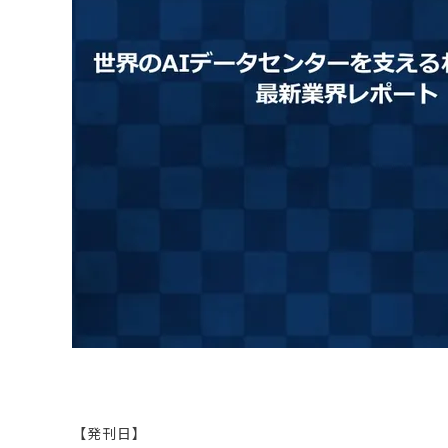
原料・素材
業務用
通販
食品添加物
美容室・サロン
R&D
海外
海外
Pharmaceuticals & Medical
Chemical
患者調査
デジタル・Dtx
ファイン・
ドクター調査
その他
プラスチッ
モダリティ
農薬・農業
がん
電子材料
精神神経
自動車
呼吸器・免疫
ライフサイ
骨・関節
CDMO
循環器・代謝
戦略
泌尿器・婦人
海外
戦略
その他
調査の種類から探す
市場調査
消費者調査
戦略調査
素材・原料・R&D調査
【発刊日】