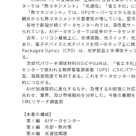
ターでは「熱マネジメント」「光通信」「省エネ化」に
「熱マネジメント」では、GPUサーバーなどから出る
観点からも熱マネジメントの重要性が増している。空冷
各地で新設が続くデータセンター内では、高性能サー
られている。AIデータセンターでは従来のデータセン
近年、シリコン基板上に、光導波路、光スイッチ、光
あり、電子デバイスと光デバイスを同一のチップ上に統
Packaged Optics（CPO）は、光学部品と
る。
次世代パワー半導体材料のSiCやGaNは、「省エネ
センターで使われる無停電電源装置（UPS）にSiCパ
型、高周波用途で有利である。これをデータセンター向
約につながる。
AIが加速度的に進化するなか、急増するAI処理に対応
合わせ、業界、及び市場動向を分析した。今後の展開を
CMCリサーチ調査部
【本書の構成】
第Ⅰ編 AIデータセンター
第Ⅱ編 冷却・熱対策
第Ⅲ編 光通信関連