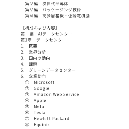
第Ⅳ編 次世代半導体
第Ⅴ編 パッケージング技術
第Ⅵ編 高多層基板・低誘電樹脂
【構成および内容】
第Ⅰ編 AIデータセンター
第1章 データセンター
1. 概要
2. 業界分析
3. 国内の動向
4. 課題
5. グリーンデータセンター
6. 企業動向
① Microsoft
② Google
③ Amazon Web Service
④ Apple
⑤ Meta
⑥ Tesla
⑦ Hewlett Packard
⑧ Equinix