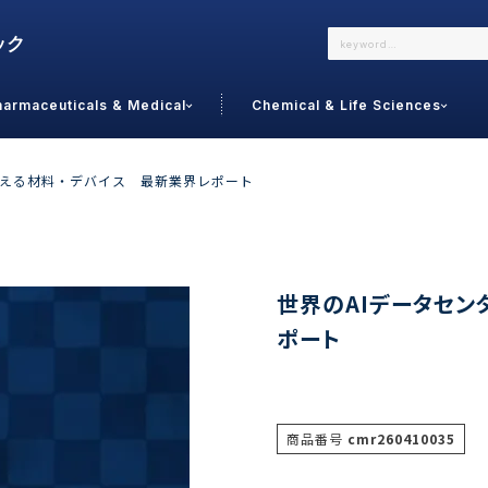
harmaceuticals & Medical
Chemical & Life Sciences
よくあるご質問
メールでのお問い合わせ
支える材料・デバイス 最新業界レポート
詳しくはこちら
お問い合わせ
カテゴリで選ぶ
調査の種
世界のAIデータセン
ポート
 Food
トッ
通販
ご利
サプリ
よく
美容
シニア
商品番号
cmr260410035
お問
リセット
検索する
女性・フェムケア
オーラル
コー