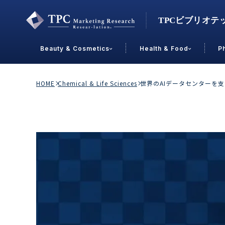
Beauty & Cosmetics
Health & Food
P
Contact Us
HOME
Chemical & Life Sciences
世界のAIデータセンターを
業界で選ぶ
Beauty & Cosmetics
Health &
スキンケア
男性
加工食品
メイクアップ
美容食品
飲料
ヘアケア
その他
乳製品
敏感肌・アトピー
菓子
R&D
ＰＢＦ
OEM
冷食