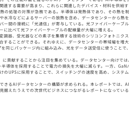
関連する需要が高まり、これらに関連したデバイス・材料を供給す
熱の処理の対策が急務である。半導体は発熱体であり、その熱を制
や水冷などによるサーバーの放熱を含め、データセンターから熱
バー間の接続に「光通信」が寄与している。光ファイバーケーブル
ターに比べて光ファイバーケーブルの配線量が大幅に増える。
変調器、受光器などの素子を集積する技術のシリコンフォトニクス
合することができる。それゆえに、データセンターの帯域幅を増大
半導体チップを同じパッケージ内に組み込み、光をデータ送受信に使うこ
化」に貢献することから注目を集めている。データセンター向けでは
ワー半導体を採用することで電力の損失を大幅に減らす。一方、GaN
けのUPSに採用することで、スイッチングの速度を高め、システ
できるAIデータセンターの構築が求められる。本レポートでは、
見据えたうえでの次世代ビジネスにつながるレポートになってい