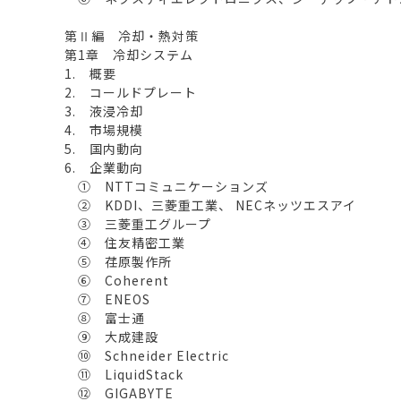
第Ⅱ編 冷却・熱対策
第1章 冷却システム
1. 概要
2. コールドプレート
3. 液浸冷却
4. 市場規模
5. 国内動向
6. 企業動向
① NTTコミュニケーションズ
② KDDI、三菱重工業、 NECネッツエスアイ
③ 三菱重工グループ
④ 住友精密工業
⑤ 荏原製作所
⑥ Coherent
⑦ ENEOS
⑧ 富士通
⑨ 大成建設
⑩ Schneider Electric
⑪ LiquidStack
⑫ GIGABYTE