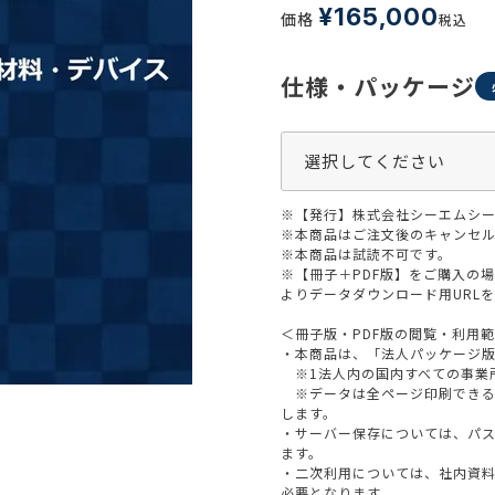
生活習慣
¥
165,000
価格
税込
介護
機能性原料・素材
その他
仕様・パッケージ
 & Life Sciences
スペシャリティ・原料
ク・容器・包装材
資材
〒550-
※【発行】株式会社シーエムシー
大阪市
エンス
TEL 0
※本商品はご注文後のキャンセル
※本商品は試読不可です。
※【冊子＋PDF版】をご購入の
よりデータダウンロード用URL
＜冊子版・PDF版の閲覧・利用
患者・ドクター調査
・本商品は、「法人パッケージ
※1法人内の国内すべての事業
海外・グローバル調査
※データは全ページ印刷できる
します。
・サーバー保存については、パ
ます。
・二次利用については、社内資
必要となります。