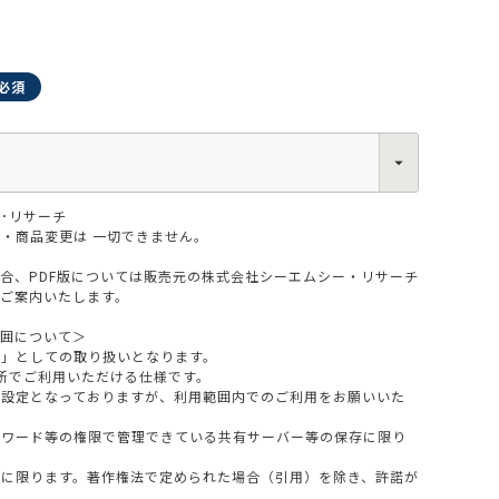
0013
･リサーチ
西区新町2-4-2 なにわ筋SIAビル［
Map
］
6-6538-5358（代表）
・商品変更は 一切できません。
場合、PDF版については販売元の株式会社シーエムシー・リサーチ
をご案内いたします。
範囲について＞
版」としての取り扱いとなります。
所でご利用いただける仕様です。
設定となっておりますが、利用範囲内でのご利用をお願いいた
スワード等の権限で管理できている共有サーバー等の保存に限り
料に限ります。著作権法で定められた場合（引用）を除き、許諾が