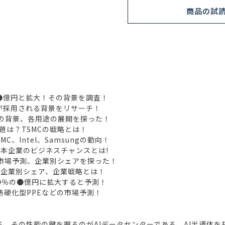
商品の試
の●億円と拡大！その背景を調査！
が採用される背景をリサーチ！
、その背景、各用途の展開を探った！
課題は？TSMCの戦略とは！
Intel、Samsungの動向！
本企業のビジネスチャンスとは!
市場予測、企業別シェアを探った！
場、企業別シェア、企業戦略とは！
比●％の●億円に拡大すると予測！
熱硬化型PPEなどの市場予測！
いる。その性能の鍵を握るのがAIデータセンターである。AI半導体