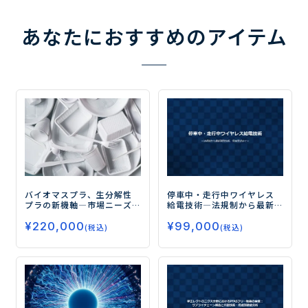
あなたにおすすめのアイテム
バイオマスプラ、生分解性
停車中・走行中ワイヤレス
プラの新機軸
―市場ニーズ
給電技術
―法規制から最新
の変化とその将来―
開発技術、将来展望まで―
¥
220,000
¥
99,000
(税込)
(税込)