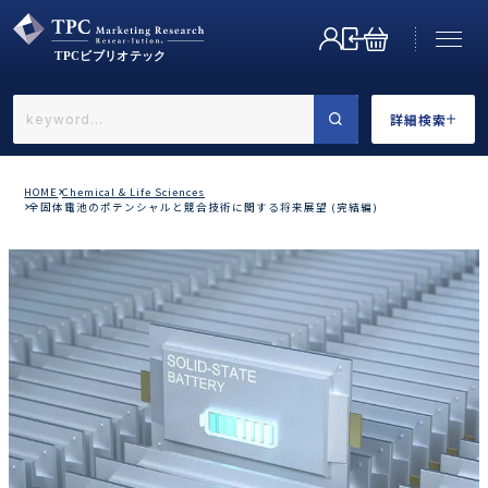
詳細検索
←戻る
詳細検索
HOME
Chemical & Life Sciences
全固体電池のポテンシャルと競合技術に関する将来展望 (完結編)
業界で選ぶ
カテゴリで選ぶ