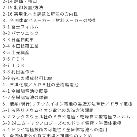
2-14 評価・検知
2-15 制御装置/方法
2-16 実用化への課題と解決の方向性
3．全固体電池メーカー／材料メーカーの技術
3-1 富士フィルム
3-2 パナソニック
3-3 日産自動車
3-4 本田技研工業
3-5 出光興産
3-6 ＦＤＫ
3-7 ＴＤＫ
3-8 村田製作所
3-9 各社の構成材料比較
4．三洋化成／ＡＰＢ社の全樹脂電池
4-1 全樹脂電池の概要
4-2 全樹脂電池の詳細
5．液系(現行)リチウムイオン電池の製造方法革新／ドライ電極
5-1 液系リチウムイオン電池の製造方法課題
5-2 マックスウェル社のドライ電極・乾燥自立型電極フィルム
5-3 24エム・テクノロジーズ社のドライ電極・半固体電極
5-4 ドライ電極技術の可能性と全固体電池への適用
6．全固体電池の将来市場と可能性のまとめ