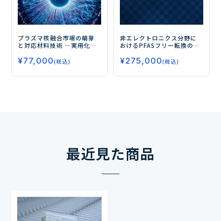
プラズマ核融合市場の萌芽
非エレクトロニクス分野に
と対応材料技術
―実用化を
おけるPFASフリー転換の全
見据えたテックベンチャー
貌：サプライチェーン構造
¥
77,000
¥
275,000
の動き―
と代替技術・用途別徹底分
(税込)
(税込)
析
最近見た商品