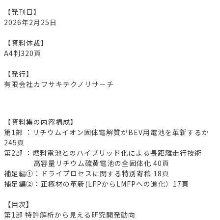
【発刊日】
2026年2月25日
【資料体裁】
A4判320頁
【発行】
有限会社カワサキテクノリサーチ
【資料集の内容構成】
第1部 ：リチウムイオン固体電解質がBEV用電池を革新するか
245頁
第2部 ：燃料電池とのハイブリッド化による長距離走行技術
高容量リチウム硫黄電池の全固体化 40頁
補足編①：ドライプロセスに関する特別寄稿 18頁
補足編②：正極材の革新(LFPからLMFPへの進化）17頁
【目次】
第1部 特許解析から見える研究開発動向