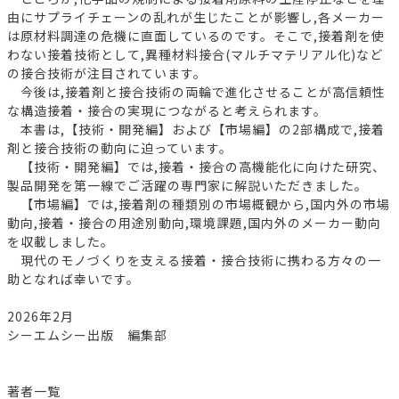
由にサプライチェーンの乱れが生じたことが影響し,各メーカー
は原材料調達の危機に直面しているのです。そこで,接着剤を使
わない接着技術として,異種材料接合(マルチマテリアル化)など
の接合技術が注目されています。
今後は,接着剤と接合技術の両輪で進化させることが高信頼性
な構造接着・接合の実現につながると考えられます。
本書は,【技術・開発編】および【市場編】の2部構成で,接着
剤と接合技術の動向に迫っています。
【技術・開発編】では,接着・接合の高機能化に向けた研究、
製品開発を第一線でご活躍の専門家に解説いただきました。
【市場編】では,接着剤の種類別の市場概観から,国内外の市場
動向,接着・接合の用途別動向,環境課題,国内外のメーカー動向
を収載しました。
現代のモノづくりを支える接着・接合技術に携わる方々の一
助となれば幸いです。
2026年2月
シーエムシー出版 編集部
著者一覧