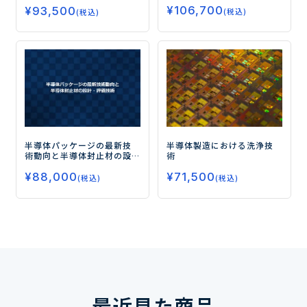
¥
106,700
―
¥
93,500
(税込)
(税込)
半導体パッケージの最新技
半導体製造における洗浄技
術動向と半導体封止材の設
術
計・評価技術
¥
88,000
¥
71,500
(税込)
(税込)
最近見た商品