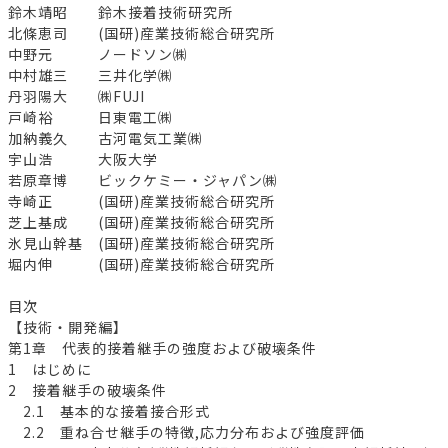
鈴木靖昭 鈴木接着技術研究所
北條恵司 (国研)産業技術総合研究所
中野元 ノードソン㈱
中村雄三 三井化学㈱
丹羽陽大 ㈱FUJI
戸崎裕 日東電工㈱
加納義久 古河電気工業㈱
宇山浩 大阪大学
若原章博 ビックケミー・ジャパン㈱
寺崎正 (国研)産業技術総合研究所
芝上基成 (国研)産業技術総合研究所
氷見山幹基 (国研)産業技術総合研究所
堀内伸 (国研)産業技術総合研究所
目次
【技術・開発編】
第1章 代表的接着継手の強度および破壊条件
1 はじめに
2 接着継手の破壊条件
2.1 基本的な接着接合形式
2.2 重ね合せ継手の特徴,応力分布および強度評価