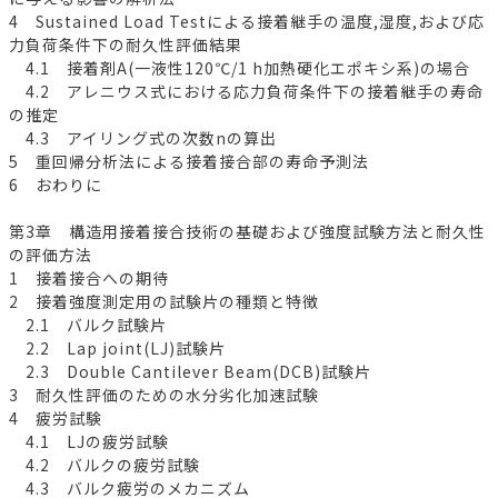
4 Sustained Load Testによる接着継手の温度,湿度,および応
力負荷条件下の耐久性評価結果
4.1 接着剤A(一液性120℃/1 h加熱硬化エポキシ系)の場合
4.2 アレニウス式における応力負荷条件下の接着継手の寿命
の推定
4.3 アイリング式の次数nの算出
5 重回帰分析法による接着接合部の寿命予測法
6 おわりに
第3章 構造用接着接合技術の基礎および強度試験方法と耐久性
の評価方法
1 接着接合への期待
2 接着強度測定用の試験片の種類と特徴
2.1 バルク試験片
2.2 Lap joint(LJ)試験片
2.3 Double Cantilever Beam(DCB)試験片
3 耐久性評価のための水分劣化加速試験
4 疲労試験
4.1 LJの疲労試験
4.2 バルクの疲労試験
4.3 バルク疲労のメカニズム