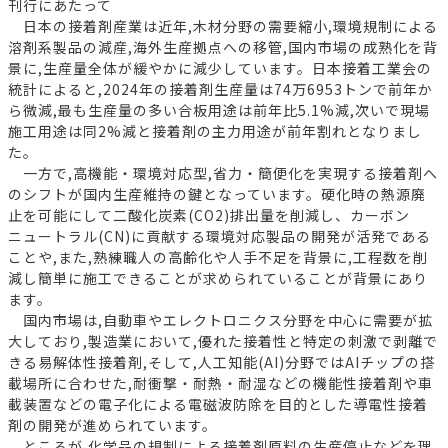
刊行にあたって
日本の接着剤産業は近年,木材分野の需要縮小,環境規制による
溶剤系製品の減産,海外生産拠点への移管,国内市場の成熟化を背
景に,生産量全体が緩やかに減少しています。日本接着工業会の
統計によると,2024年の接着剤生産量は74万6953トンで前年か
ら微減,最も生産量の多い合板用途は前年比5.1%減,次いで現場
施工用途は同2%減と接着剤の主力用途が前年割れとなりまし
た。
一方で,高機能・環境対応型,省力・簡便化を実現する接着剤へ
のシフトが国内生産維持の鍵となっています。硬化時の熱源廃
止を可能にして二酸化炭素(CO2)排出量を削減し、カーボン
ニュートラル(CN)に貢献する環境対応製品の開発が活発である
ことや,また,熟練職人の高齢化や人手不足を背景に,工程数を削
減し簡単に施工できることが求められていることが背景にあり
ます。
国内市場は,自動車やエレクトロニクス分野を中心に需要が拡
大しており,製造業において,優れた接着性と特定の刺激で剥離で
きる易解体性接着剤,そして,人工知能(AI)分野ではAIチップの搭
載場所に合わせた,耐衝撃・耐熱・耐湿などの機能性接着剤や車
載装置などの電子化による電磁波防除を目的とした導電性接着
剤の開発が進められています。
ところが,化学品の規制による接着剤原料の生産停止などを理