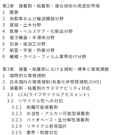
第2章 接着剤・粘着剤・接合技術の用途別市場
1 概要
2 自動車および輸送機器分野
3 建設・土木分野
4 医療・ヘルスケア・化粧品分野
5 電子機器・半導体分野
6 包装・紙加工分野
7 航空・宇宙・防衛分野
8 繊維・ラベル・フィルム業界向け分野
第3章 接着・粘着剤における規制・標準と環境課題
1 国際的な環境規制
2 日本国内の環境規制(有害化学物質規制/GHS)
3 接着剤・粘着剤のサステナビリティ対応
3.1 LCA(ライフサイクルアセスメント)
3.2 リサイクル性への対応
3.2.1 剥離可能接着剤
3.2.2 水溶性・アルカリ可能型接着剤
3.2.3 バイオベース・生分解性接着剤
3.2.4 リサイクル容易設計
3.2.5 業界・制度対応