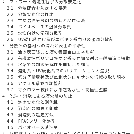
2 フィラー・機能性粒子の分散安定化
2.1 分散配合を決定する要素
2.2 分散安定化の理論
2.3 主な湿潤分散剤の構造と粘性低減
2.4 バイオベースの湿潤分散剤
2.5 水性向けの湿潤分散剤
2.6 UV硬化系向け及びエポキシ系向けの湿潤分散剤
3 分散体の基材への濡れと表面の平滑性
3.1 液の表面張力と膜の表面自由エネルギー
3.2 有機変性ポリシロキサン系表面調整剤の一般構造と特徴
3.3 水系での加水分解性を抑制した構造
3.4 溶剤系・UV硬化系でのバリエーションと選択
3.5 低分子量環状及び直鎖状シロキサンの低減の取り組み
3.6 アクリル系表面調整剤
3.7 マクロマー技術による超親水性・高極性塗膜
4 脱泡・消泡による膜欠陥の防止
4.1 泡の安定化と消泡性
4.2 消泡剤の効果と組成
4.3 消泡剤の選定方法
4.4 PFASフリー消泡剤
4.5 バイオベース消泡剤
5 沈降防止・たれ防止・パターン保持とレオロジーコントロー