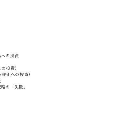
築への投資
への投資）
G評価への投資）
会
戦略の「失敗」