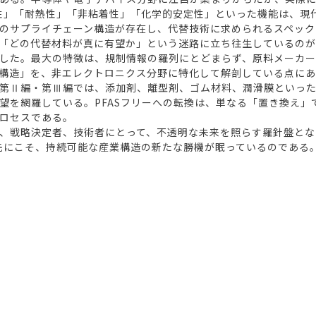
油性」「耐熱性」「非粘着性」「化学的安定性」といった機能は、現
のサプライチェーン構造が存在し、代替技術に求められるスペック
「どの代替材料が真に有望か」という迷路に立ち往生しているの
した。最大の特徴は、規制情報の羅列にとどまらず、原料メーカー
構造」を、非エレクトロニクス分野に特化して解剖している点に
第Ⅱ編・第Ⅲ編では、添加剤、離型剤、ゴム材料、潤滑膜といった
望を網羅している。PFASフリーへの転換は、単なる「置き換え」
ロセスである。
、戦略決定者、技術者にとって、不透明な未来を照らす羅針盤とな
た先にこそ、持続可能な産業構造の新たな勝機が眠っているのである