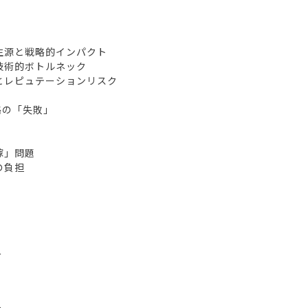
生源と戦略的インパクト
技術的ボトルネック
とレピュテーションリスク
略の「失敗」
」
嫁」問題
の負担
ー