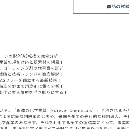
商品の試
ーンの脱PFAS転換を完全分析！
産業の規制対応と新素材を網羅！
、コーティング剤の代替案を詳述
戦略と技術トレンドを徹底解説！
ASフリーを両立する最新技術！
・航空分野まで用途別に鋭く分析！
変化と参入障壁を浮き彫りにする！
「永遠の化学物質（Forever Chemicals）」と称される
）による広範な制限案の公表や、米国各州での先行的な規制導入、
、化学産業のみならず、それを利用する全ての製造業にとって、事業
ある。半導体や電子デバイス分野に注目が集まりがちだが、実際に