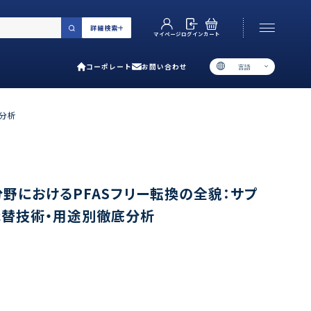
詳細検索
カート
ログイン
マイページ
コーポレート
お問い合わせ
言語
お電話でのお問い合わせ
06-6538-5358
分析
［ 9:00-17:00 土日祝除く ］
類で選ぶ
野におけるPFASフリー転換の全貌：サプ
代替技術・用途別徹底分析
プ
用ガイド
あるご質問
い合わせ
ポレート