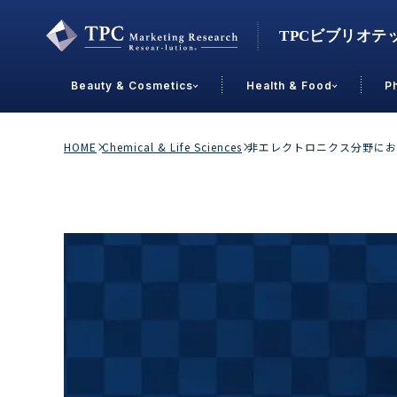
Beauty & Cosmetics
Health & Food
P
Contact Us
HOME
Chemical & Life Sciences
非エレクトロニクス分野にお
業界で選ぶ
Beauty & Cosmetics
Health &
スキンケア
男性
加工食品
メイクアップ
美容食品
飲料
ヘアケア
その他
乳製品
敏感肌・アトピー
菓子
R&D
ＰＢＦ
OEM
冷食