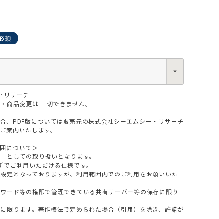
0013
･リサーチ
西区新町2-4-2 なにわ筋SIAビル［
Map
］
6-6538-5358（代表）
・商品変更は 一切できません。
場合、PDF版については販売元の株式会社シーエムシー・リサーチ
をご案内いたします。
範囲について＞
版」としての取り扱いとなります。
所でご利用いただける仕様です。
設定となっておりますが、利用範囲内でのご利用をお願いいた
スワード等の権限で管理できている共有サーバー等の保存に限り
料に限ります。著作権法で定められた場合（引用）を除き、許諾が