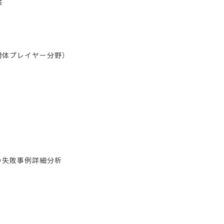
革
間体プレイヤー分野）
の失敗事例詳細分析