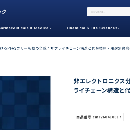
harmaceuticals & Medical
Chemical & Life Sciences
よくあるご質問
メールでのお問い合わせ
けるPFASフリー転換の全貌：サプライチェーン構造と代替技術・用途別徹底
詳しくはこちら
お問い合わせ
カテゴリで選ぶ
調査の種
非エレクトロニクス分
ライチェーン構造と
 Food
トッ
通販
ご利
サプリ
よく
美容
シニア
商品番号
cmr260410017
お問
リセット
検索する
女性・フェムケア
オーラル
コー