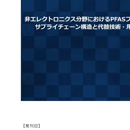
原料・素材
業務用
通販
食品添加物
美容室・サロン
R&D
海外
海外
Pharmaceuticals & Medical
Chemical
患者調査
デジタル・Dtx
ファイン・
ドクター調査
その他
プラスチッ
モダリティ
農薬・農業
がん
電子材料
精神神経
自動車
呼吸器・免疫
ライフサイ
骨・関節
CDMO
循環器・代謝
戦略
泌尿器・婦人
海外
戦略
その他
調査の種類から探す
市場調査
消費者調査
戦略調査
素材・原料・R&D調査
【発刊日】