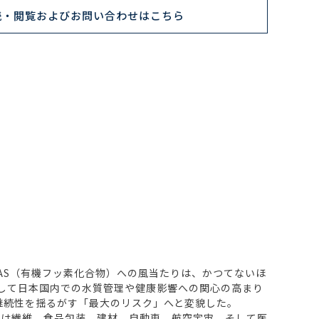
読・閲覧およびお問い合わせはこちら
PFAS（有機フッ素化合物）への風当たりは、かつてないほ
そして日本国内での水質管理や健康影響への関心の高まり
継続性を揺るがす「最大のリスク」へと変貌した。
は繊維、食品包装、建材、自動車、航空宇宙、そして医