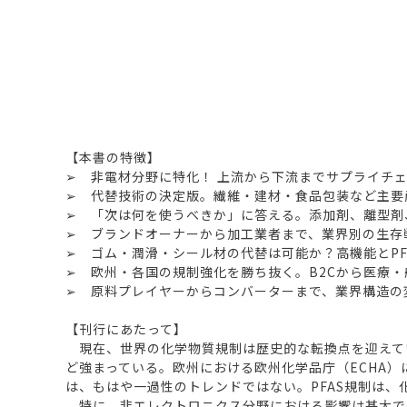
【本書の特徴】
➢ 非電材分野に特化！ 上流から下流までサプライチェ
➢ 代替技術の決定版。繊維・建材・食品包装など主要
➢ 「次は何を使うべきか」に答える。添加剤、離型剤
➢ ブランドオーナーから加工業者まで、業界別の生存
➢ ゴム・潤滑・シール材の代替は可能か？高機能とPF
➢ 欧州・各国の規制強化を勝ち抜く。B2Cから医療
➢ 原料プレイヤーからコンバーターまで、業界構造の
【刊行にあたって】
現在、世界の化学物質規制は歴史的な転換点を迎えている。
ど強まっている。欧州における欧州化学品庁（ECHA
は、もはや一過性のトレンドではない。PFAS規制は
特に、非エレクトロニクス分野における影響は甚大で