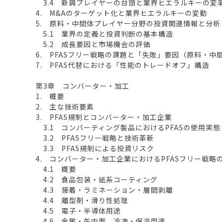
3.4 新興プレイヤーの台頭と業界ヒエラルキーの変
4. M&Aのターゲット化と業界ヒエラルキーの変動
5. 原料・中間体プレイヤー分野の投資関連情報と分析
5.1 業界の定義と投資判断の基本構造
5.2 成長要因と市場機会の評価
6. PFASフリー戦略の課題と「失敗」要因（原料・中
7. PFAS代替における「性能のトレードオフ」構造
第3章 コンバーター・加工
1. 概要
2. 主な技術要素
3. PFAS規制とコンバーター・加工企業
3.1 コンバーティング製品におけるPFASの使用実態
3.2 PFASフリー戦略と技術革新
3.3 PFAS規制による投資リスク
4. コンバーター・加工企業におけるPFASフリー戦略
4.1 概要
4.2 食品包装・紙系コーティング
4.3 接着・ラミネーション・層間剥離
4.4 離型剤・滑り性処理
4.5 電子・半導体用途
4.6 金属・缶内面，冷凍・保冷用途