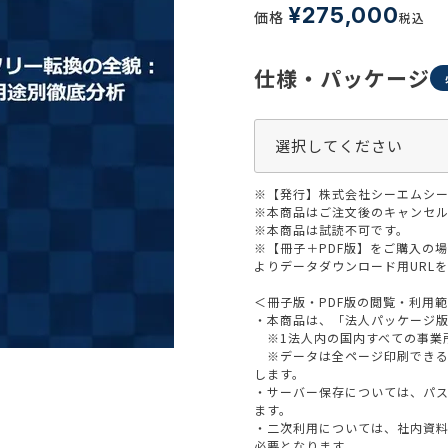
生活習慣
¥
275,000
価格
税込
介護
機能性原料・素材
その他
仕様・パッケージ
 & Life Sciences
スペシャリティ・原料
ク・容器・包装材
資材
〒550-
※【発行】株式会社シーエムシー
大阪市
エンス
TEL 0
※本商品はご注文後のキャンセル
※本商品は試読不可です。
※【冊子＋PDF版】をご購入の
よりデータダウンロード用URL
＜冊子版・PDF版の閲覧・利用
患者・ドクター調査
・本商品は、「法人パッケージ
※1法人内の国内すべての事業
海外・グローバル調査
※データは全ページ印刷できる
します。
・サーバー保存については、パ
ます。
・二次利用については、社内資
必要となります。