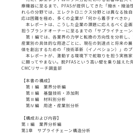
療機器に至るまで、PFASが提供してきた「撥水・撥
れらの分野では、エレクトロニクス分野とは異なる独自
応は困難を極め、多くの企業が「何から着手すべきか」
本レポートは、こうした企業の課題に応えるべく企画
担うブランドオーナーに至るまでの「サプライチェーン
第Ⅰ編では、各業界の力学と転換の方向性を分析し、
産業別の具体的な用途ごとに、現在の到達点と将来の展
値を創出するための「技術革新（イノベション）」のプ
本レポートが、激動する環境下で舵取りを担う実務家
に願ってやまない。脱PFASという高い壁を乗り越え
CMCリサーチ調査部
【本書の構成】
第Ⅰ編 業界分析編
第Ⅱ編 基盤技術・添加剤
第Ⅲ編 材料別分析
第Ⅳ編 用途・産業別分析
【構成および内容】
第Ⅰ編 業界分析編
第1章 サプライチェーン構造分析