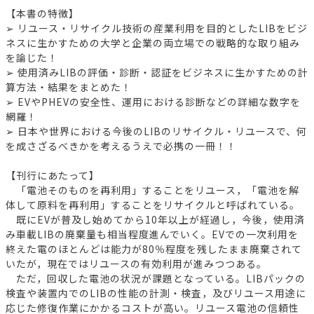
【本書の特徴】
➢ リユース・リサイクル技術の産業利用を目的としたLIBをビジ
ネスに生かすための大学と企業の両立場での戦略的な取り組み
を論じた！
➢ 使用済みLIBの評価・診断・認証をビジネスに生かすための計
算方法・結果をまとめた！
➢ EVやPHEVの安全性、運用における診断などの詳細な数字を
網羅！
➢ 日本や世界における今後のLIBのリサイクル・リユースで、何
を成さざるべきかを考えるうえで必携の一冊！！
【刊行にあたって】
「電池そのものを再利用」することをリユース，「電池を解
体して原料を再利用」することをリサイクルと呼ばれている。
既にEVが普及し始めてから10年以上が経過し，今後，使用済
み車載LIBの廃棄量も相当程度進んでいく。EVでの一次利用を
終えた電のほとんどは能力が80％程度を残したまま廃棄されて
いたが，現在ではリユースの有効利用が進みつつある。
ただ，回収した電池の状況が課題となっている。LIBパックの
検査や装置内でのLIBの性能の計測・検査，及びリユース用途に
応じた修復作業にかかるコストが高い。リユース電池の信頼性