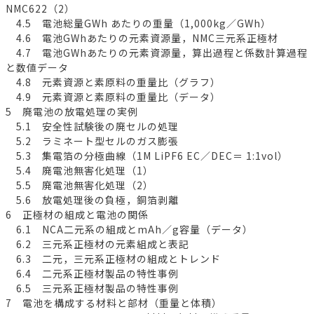
NMC622（2）
4.5 電池総量GWh あたりの重量（1,000kg／GWh）
4.6 電池GWhあたりの元素資源量，NMC三元系正極材
4.7 電池GWhあたりの元素資源量，算出過程と係数計算過程
と数値データ
4.8 元素資源と素原料の重量比（グラフ）
4.9 元素資源と素原料の重量比（データ）
5 廃電池の放電処理の実例
5.1 安全性試験後の廃セルの処理
5.2 ラミネート型セルのガス膨張
5.3 集電箔の分極曲線（1M LiPF6 EC／DEC＝ 1:1vol）
5.4 廃電池無害化処理（1）
5.5 廃電池無害化処理（2）
5.6 放電処理後の負極，銅箔剥離
6 正極材の組成と電池の関係
6.1 NCA二元系の組成とmAh／g容量（データ）
6.2 三元系正極材の元素組成と表記
6.3 二元，三元系正極材の組成とトレンド
6.4 二元系正極材製品の特性事例
6.5 三元系正極材製品の特性事例
7 電池を構成する材料と部材（重量と体積）