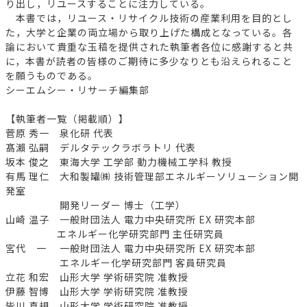
り出し，リユースすることに注力している。
本書では，リユース・リサイクル技術の産業利用を目的とし
た，大学と企業の両立場から取り上げた構成となっている。各
論において貴重な玉稿を提供された執筆者各位に感謝すると共
に，本書が読者の皆様のご期待に多少なりとも沿えられること
を願うものである。
シーエムシー・リサーチ編集部
【執筆者一覧（掲載順）】
菅原 秀一 泉化研 代表
髙瀨 弘嗣 デルタテックラボラトリ 代表
坂本 俊之 東海大学 工学部 動力機械工学科 教授
有馬 理仁 大和製罐㈱ 技術管理部エネルギーソリューション開
発室
開発リーダー 博士（工学）
山崎 温子 一般財団法人 電力中央研究所 EX 研究本部
エネルギー化学研究部門 主任研究員
宮代 一 一般財団法人 電力中央研究所 EX 研究本部
エネルギー化学研究部門 客員研究員
立花 和宏 山形大学 学術研究院 准教授
伊藤 智博 山形大学 学術研究院 准教授
皆川 真規 山形大学 学術研究院 准教授