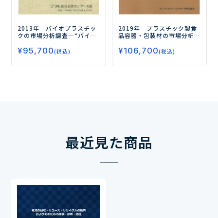
2013年 バイオプラスチッ
2019年 プラスチック製食
クの市場分析調査
―“バイオ
品容器・包装材の市場分析
マス”“製品の高機能化”を
調査
―個食化の進展により
¥
95,700
キーワードに拡大する用途
¥
106,700
中食市場が拡大！「高機能
(税込)
(税込)
需要に向けて―
化」と「環境配慮型」製品
の需要が増加―
最近見た商品