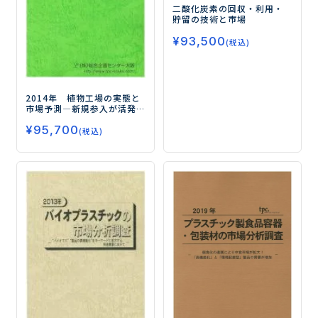
二酸化炭素の回収・利用・
貯留の技術と市場
¥
93,500
(税込)
2014年 植物工場の実態と
市場予測
―新規参入が活発
化する植物工場ビジネスの
¥
95,700
現状と将来性を探る―
(税込)