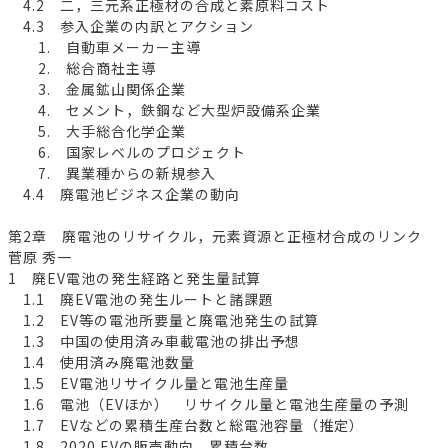
4.2 二，三元系正極材の合成と素原料コスト
4.3 参入企業の内訳とアクション
1. 自動車メーカー主導
2. 総合商社主導
3. 金属鉱山関係企業
4. セメント，鉄鋼など大型炉設備系企業
5. 大手総合化学企業
6. 国家レベルのプロジェクト
7. 異業種からの新規参入
4.4 廃電池ビジネス企業の動向
第2章 廃電池のリサイクル，元素資源と正極材合成のリンク
菅原 秀一
1 廃EV電池の発生経路と発生量試算
1.1 廃EV電池の発生ルートと諸課題
1.2 EV等の電池所要量と廃電池発生の試算
1.3 中国の使用済み車載電池の排出予想
1.4 使用済み廃電池数量
1.5 EV電池リサイクル量と電池生産量
1.6 電池（EVほか） リサイクル量と電池生産量の予測
1.7 EVなどの累積生産台数と総電池容量（推定）
1.8 2020 EVの販売動向，累積台数