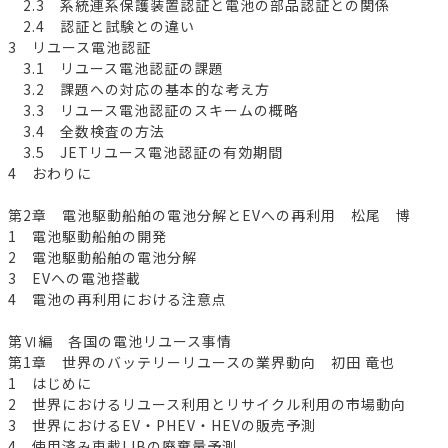
2.3 系統連系保護装置認証と電池の部品認証との関係
2.4 認証と試験との違い
3 リユース電池認証
3.1 リユース電池認証の課題
3.2 課題への対応の基本的な考え方
3.3 リユース電池認証のスキームの概略
3.4 全数検査の方法
3.5 JETリユース電池認証の有効期間
4 おわりに
第2章 電池駆動船舶の電池分解とEVへの再利用 松尾 博
1 電池駆動船舶の開発
2 電池駆動船舶の電池分解
3 EVへの電池搭載
4 電池の再利用における注意点
第Ⅵ編 各国の電池リユース事情
第1章 世界のバッテリーリユースの業界動向 初田 竜也
1 はじめに
2 世界におけるリユース利用とリサイクル利用の市場動向
3 世界におけるEV・PHEV・HEVの販売予測
4 使用済み車載LIBの廃棄量予測