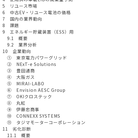
5 リユース市場
6 中古EV・リユース電池の価格
7 国内の業界動向
8 課題
9 エネルギー貯蔵装置（ESS）用
9.1 概要
9.2 業界分析
10 企業動向
① 東京電力パワーグリッド
② NExT-e Solutions
③ 豊田通商
④ 大阪ガス
⑤ MIRAI-LABO
⑥ Envision AESC Group
⑦ OKIクロステック
⑧ 丸紅
⑨ 伊藤忠商事
⑩ CONNEXX SYSTEMS
⑪ タジマモーターコーポレーション
11 劣化診断
11.1 概要