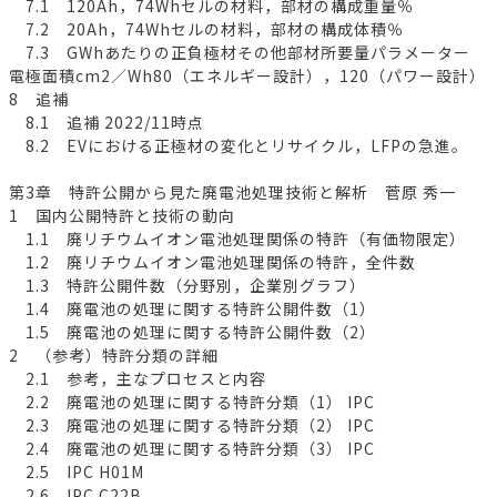
7.1 120Ah，74Whセルの材料，部材の構成重量％
7.2 20Ah，74Whセルの材料，部材の構成体積％
7.3 GWhあたりの正負極材その他部材所要量パラメーター
電極面積cm2／Wh80（エネルギー設計），120（パワー設計）
8 追補
8.1 追補 2022/11時点
8.2 EVにおける正極材の変化とリサイクル，LFPの急進。
第3章 特許公開から見た廃電池処理技術と解析 菅原 秀一
1 国内公開特許と技術の動向
1.1 廃リチウムイオン電池処理関係の特許（有価物限定）
1.2 廃リチウムイオン電池処理関係の特許，全件数
1.3 特許公開件数（分野別，企業別グラフ）
1.4 廃電池の処理に関する特許公開件数（1）
1.5 廃電池の処理に関する特許公開件数（2）
2 （参考）特許分類の詳細
2.1 参考，主なプロセスと内容
2.2 廃電池の処理に関する特許分類（1） IPC
2.3 廃電池の処理に関する特許分類（2） IPC
2.4 廃電池の処理に関する特許分類（3） IPC
2.5 IPC H01M
2.6 IPC C22B