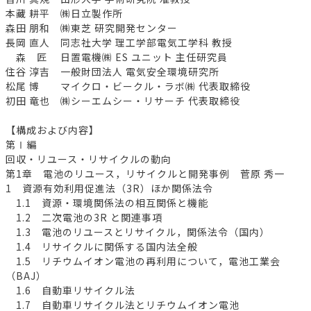
本藏 耕平 ㈱日立製作所
森田 朋和 ㈱東芝 研究開発センター
長岡 直人 同志社大学 理工学部電気工学科 教授
森 匠 日置電機㈱ ES ユニット 主任研究員
住谷 淳吉 一般財団法人 電気安全環境研究所
松尾 博 マイクロ・ビークル・ラボ㈱ 代表取締役
初田 竜也 ㈱シーエムシー・リサーチ 代表取締役
【構成および内容】
第Ⅰ編
回収・リユース・リサイクルの動向
第1章 電池のリユース，リサイクルと開発事例 菅原 秀一
1 資源有効利用促進法（3R）ほか関係法令
1.1 資源・環境関係法の相互関係と機能
1.2 二次電池の3R と関連事項
1.3 電池のリユースとリサイクル，関係法令（国内）
1.4 リサイクルに関係する国内法全般
1.5 リチウムイオン電池の再利用について，電池工業会
（BAJ）
1.6 自動車リサイクル法
1.7 自動車リサイクル法とリチウムイオン電池