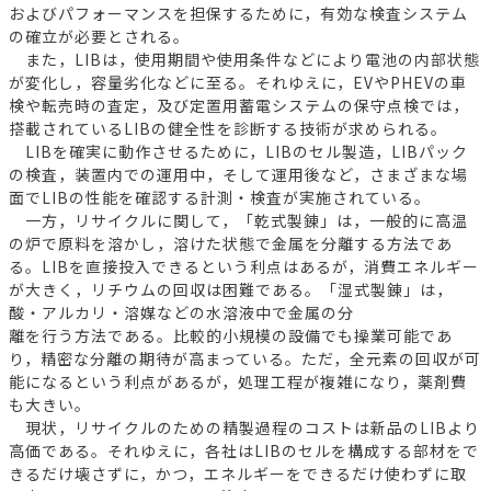
およびパフォーマンスを担保するために，有効な検査システム
の確立が必要とされる。
また，LIBは，使用期間や使用条件などにより電池の内部状態
が変化し，容量劣化などに至る。それゆえに，EVやPHEVの車
検や転売時の査定，及び定置用蓄電システムの保守点検では，
搭載されているLIBの健全性を診断する技術が求められる。
LIBを確実に動作させるために，LIBのセル製造，LIBパック
の検査，装置内での運用中，そして運用後など，さまざまな場
面でLIBの性能を確認する計測・検査が実施されている。
一方，リサイクルに関して，「乾式製錬」は，一般的に高温
の炉で原料を溶かし，溶けた状態で金属を分離する方法であ
る。LIBを直接投入できるという利点はあるが，消費エネルギー
が大きく，リチウムの回収は困難である。「湿式製錬」は，
酸・アルカリ・溶媒などの水溶液中で金属の分
離を行う方法である。比較的小規模の設備でも操業可能であ
り，精密な分離の期待が高まっている。ただ，全元素の回収が可
能になるという利点があるが，処理工程が複雑になり，薬剤費
も大きい。
現状，リサイクルのための精製過程のコストは新品のLIBより
高価である。それゆえに，各社はLIBのセルを構成する部材をで
きるだけ壊さずに，かつ，エネルギーをできるだけ使わずに取