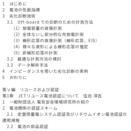
1 はじめに
2 電池の性能指標
3 劣化診断技術
3.1 Off-board での診断のための計測方法
（1）放電容量の直接計測
（2）全体ないし部分的な充放電計測
（3）線形応答の直接計測（線形応答，EIS）
（4）様々な波形による線形応答の推定
（5）非線形応答の計測
3.2 最適な計測方法の検討
3.3 データ解析手法
4 インピーダンスを用いた劣化診断の実例
5 おわりに
第Ⅴ編 リユースおよび認証
第1章 JETリユース電池認証について 住谷 淳吉
1 一般財団法人 電気安全環境研究所の紹介
2 電池関係の認証スキーム
2.1 定置用蓄電システム認証及びリチウムイオン電池認証の
適用規格
2.2 電池の部品認証