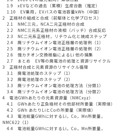
1.9 xEVなどの過去（累積）生産台数（推定）
1.10 EV乗用，EVバスの電池容量kWh（中国）
2 正極材の組成と合成（前駆体と化学プロセス）
2.1 NMC三元，NCA二元正極材の合成
2.2 NMC三元系正極材の液相（バッチ）合成反応
2.3 NC二元系正極材，リチウム化と焼成ステップ
2.4 廃リチウムイオン電池正極層の処理例（1）
2.5 廃リチウムイオン電池正極層の処理例（2）
2.6 強カチオン交換樹脂によるLi 他の捕集
2.7 まとめ EV等の廃電池の処理と資源リサイクル
3 正極材合成と元素資源のリサイクル循環
3.1 廃電池処理のステップ（1）
3.2 廃電池処理のステップ（2）
3.3 廃リチウムイオン電池の処理方法（分類1）
3.4 廃リチウムイオン電池の処理方法（分類2）
4 電池GWhあたりの元素資源量（NMCxyz）
4.1 GWhあたり正負極材その他部材所要量（実際値）
4.2 GWh あたりLiとCoの所要量（実際値）
4.3 電池総量GWhに対するLi，Co，Mn所要量，
NMC622（1）
4.4 電池総量GWhに対するLi，Co，Mn所要量，