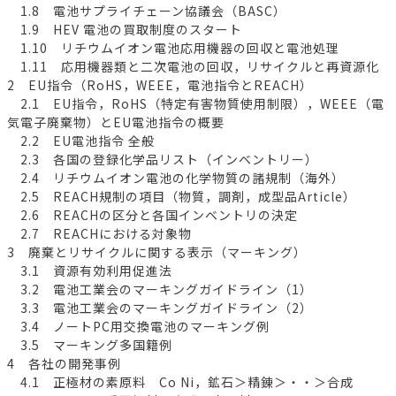
1.8 電池サプライチェーン協議会（BASC）
1.9 HEV 電池の買取制度のスタート
1.10 リチウムイオン電池応用機器の回収と電池処理
1.11 応用機器類と二次電池の回収，リサイクルと再資源化
2 EU指令（RoHS，WEEE，電池指令とREACH）
2.1 EU指令，RoHS（特定有害物質使用制限），WEEE（電
気電子廃棄物）とEU電池指令の概要
2.2 EU電池指令 全般
2.3 各国の登録化学品リスト（インベントリー）
2.4 リチウムイオン電池の化学物質の諸規制（海外）
2.5 REACH規制の項目（物質，調剤，成型品Article）
2.6 REACHの区分と各国インベントリの決定
2.7 REACHにおける対象物
3 廃棄とリサイクルに関する表示（マーキング）
3.1 資源有効利用促進法
3.2 電池工業会のマーキングガイドライン（1）
3.3 電池工業会のマーキングガイドライン（2）
3.4 ノートPC用交換電池のマーキング例
3.5 マーキング多国籍例
4 各社の開発事例
4.1 正極材の素原料 Co Ni，鉱石＞精錬＞・・＞合成