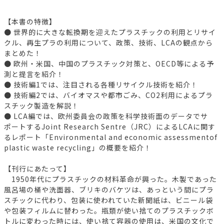
【本書の特徴】
● 世界的に大きな転換期を迎えたプラスチックの利用とリサイ
クル、再生プラの利用について、政策、技術、LCAの観点から
まとめた！
● 欧州・米国、中国のプラスチック対策と、OECD等による予
測と提言を紹介！
● 技術編1では、注目される各種リサイクル技術を紹介！
● 技術編2では、バイオマスや都市ごみ、CO2利用によるプラ
スチック製造を解説！
● LCA編では、欧州委員会の政策を科学技術面のデータでサ
ポートするJoint Research Sentre（JRC）によるLCAに関す
るレポート「Environmental and economic assessmentof
plastic waste recycling」の概要を紹介！
【刊行にあたって】
1950年代にプラスチックの材料革命が興った。木製であった
風呂場の桶や洗面器、ブリキのバケツは、あっという間にプラ
スチックに代わり、包装に使われていた新聞紙は、ビニール袋
や包装フィルムに替わった。瓶類が使い捨てのプラスチックボ
トルに変わった時には、使い捨て容器の使用は、米国の文化で