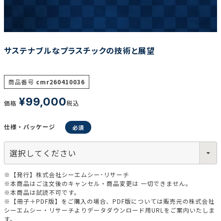
調査の種類で選ぶ
サステナブルなプラスチックの技術と展望
商品番号
cmr260410036
¥
99,000
価格
税込
リセット
検索する
仕様・パッケージ
※【発行】株式会社シーエムシー･リサーチ
※本商品はご注文後のキャンセル・商品変更は 一切できません。
※本商品は試読不可です。
※【冊子＋PDF版】をご購入の場合、PDF版については販売元の株式会社
シーエムシー・リサーチよりデータダウンロード用URLをご案内いたしま
す。