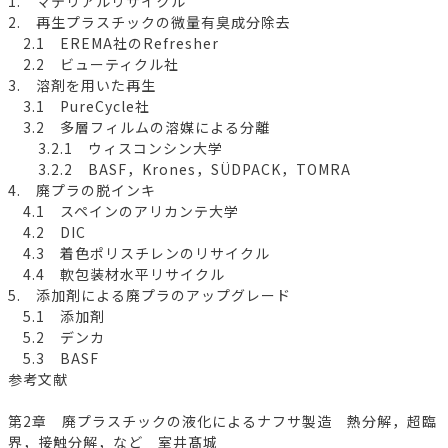
1. マテリアルリサイクル
2. 再生プラスチックの微量有臭成分除去
2.1 EREMA社のRefresher
2.2 ビューティクル社
3. 溶剤を用いた再生
3.1 PureCycle社
3.2 多層フィルムの溶媒による分離
3.2.1 ウィスコンシン大学
3.2.2 BASF，Krones，SÜDPACK，TOMRA
4. 廃プラの脱インキ
4.1 スペインのアリカンテ大学
4.2 DIC
4.3 着色ポリスチレンのリサイクル
4.4 軟包装材水平リサイクル
5. 添加剤による廃プラのアップグレード
5.1 添加剤
5.2 デンカ
5.3 BASF
参考文献
第2章 廃プラスチックの液化によるナフサ製造 熱分解，超臨
界，接触分解，など 室井髙城