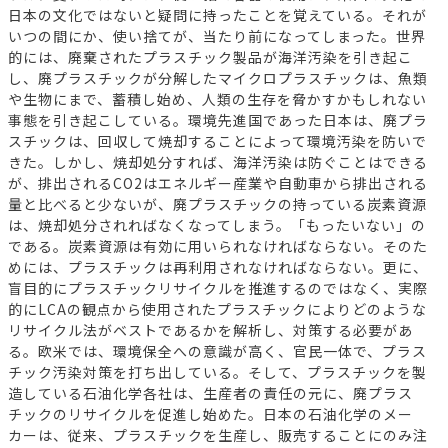
日本の文化ではないと疑問に持ったことを覚えている。それが
いつの間にか、使い捨てが、当たり前になってしまった。世界
的には、廃棄されたプラスチック製品が海洋汚染を引き起こ
し、廃プラスチックが分解したマイクロプラスチックは、魚類
や生物にまで、蓄積し始め、人類の生存を脅かすかもしれない
事態を引き起こしている。環境先進国であった日本は、廃プラ
スチックは、回収して焼却することによって環境汚染を防いで
きた。しかし、焼却処分すれば、海洋汚染は防ぐことはできる
が、排出されるCO2はエネルギー産業や自動車から排出される
量と比べると少ないが、廃プラスチックの持っている炭素資源
は、焼却処分されればなくなってしまう。「もったいない」の
である。炭素資源は有効に用いられなければならない。そのた
めには、プラスチックは再利用されなければならない。更に、
盲目的にプラスチックリサイクルを推進するのではなく、実際
的にLCAの観点から使用されたプラスチックによりどのような
リサイクル法がベストであるかを解析し、対策する必要があ
る。欧米では、環境保全への意識が高く、官民一体で、プラス
チック汚染対策を打ち出している。そして、プラスチックを製
造している石油化学各社は、生産者の責任の元に、廃プラス
チックのリサイクルを促進し始めた。日本の石油化学のメー
カーは、従来、プラスチックを生産し、販売することにのみ注