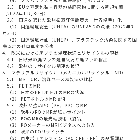
（4） マスバランス方式と国際認証（ISCCなど）
3.5 EUの容器包装・容器包装廃棄物に関する新規制案
（2022年11月30日）
3.6 国連を通じた欧州循環経済政策の『世界標準』化
（1） 国連環境総会（UNEA）のUNEA5.2の決議（2022年3
月2日）
（2） 国連環境計画（UNEP），プラスチック汚染に関する国
際協定のゼロ草案を公表
4. 欧米における廃プラの処理状況とリサイクルの現状
4.1 日欧米の廃プラの処理状況と廃プラの輸出
4.2 欧州のリサイクル関連の状況
5. マテリアルリサイクル（メカニカルリサイクル：MR）
5.1 MR，CR，溶媒ベース精製法の比較
5.2 PETのMR
（1） 日本のPETボトルのMRの状況
（2） PETボトルのMR技術
5.3 欧州が強いPO（PE，PP）のMR
（1） 欧州のPOのMRが強いポイント
（2） POのMRの最先端技術（製品）
（3） POメーカーのMRビジネスへの参入
（4） 欧米のPOリサイクラー
（5） 再生ポリオレフィン（PO：PE・PP）の品質課題