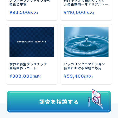
プラスチックリサイクルの
PETボトルの最新リサイク
技術と市場
ル技術動向
―マテリアル・
ケミカル・バイオ―
¥
93,500
¥
110,000
(税込)
(税込)
世界の再生プラスチック
ピッカリングエマルション
最新業界レポート
技術における課題と応用
¥
308,000
¥
59,400
(税込)
(税込)