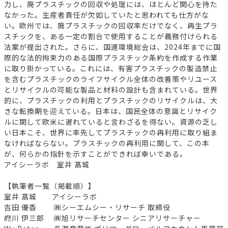
力し、廃プラスチックの回収や処理には、ほとんど関心を持た
なかった。生産者責任が欠如していたと思われても仕方がな
い。欧州では、廃プラスチックの回収率だけでなく、再生プラ
スチックを、ある一定の割合で使用することが義務付けられる
法案が提出された。さらに、国連環境総会は、2024年までに国
際的な法的拘束力のある国際プラスチック条約を作成する作業
に取り掛かっている。これには、有害プラスチックの製造禁止
を含むプラスチックのライフサイクル全体の改善策やリユース
とリサイクルの可能な製品と材料の設計も含まれている。世界
的に、プラスチックの利用とプラスチックのリサイクルは、大
きな転換期を迎えている。日本は、国民全体の意識とリサイク
ルに関して欧米に遅れていると言わざるを得ない。資源の乏し
い日本こそ、世界に率先してプラスチックの再利用に取り組ま
なければならない。プラスチックの再利用に関して、この本
が、何らかの指針を示すことができれば幸いである。
アイシーラボ 室井 髙城
【執筆者一覧（掲載順）】
室井 髙城 アイシーラボ
吉田 優香 ㈱シーエムシー・リサーチ 取締役
府川 伊三郎 ㈱旭リサーチセンター シニアリサーチャー