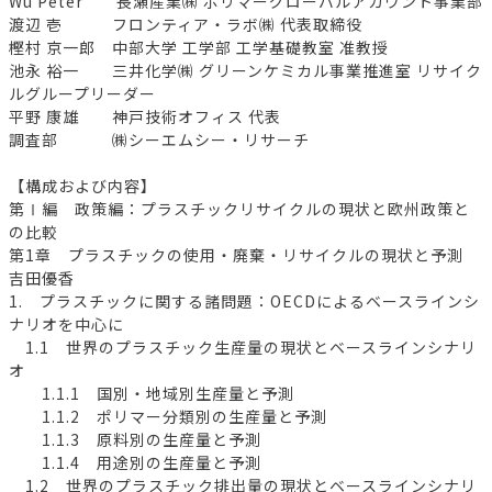
Wu Peter 長瀬産業㈱ ポリマーグローバルアカウント事業部
渡辺 壱 フロンティア・ラボ㈱ 代表取締役
樫村 京一郎 中部大学 工学部 工学基礎教室 准教授
池永 裕一 三井化学㈱ グリーンケミカル事業推進室 リサイク
ルグループリーダー
平野 康雄 神戸技術オフィス 代表
調査部 ㈱シーエムシー・リサーチ
【構成および内容】
第Ⅰ編 政策編：プラスチックリサイクルの現状と欧州政策と
の比較
第1章 プラスチックの使用・廃棄・リサイクルの現状と予測
吉田優香
1. プラスチックに関する諸問題：OECDによるベースラインシ
ナリオを中心に
1.1 世界のプラスチック生産量の現状とベースラインシナリ
オ
1.1.1 国別・地域別生産量と予測
1.1.2 ポリマー分類別の生産量と予測
1.1.3 原料別の生産量と予測
1.1.4 用途別の生産量と予測
1.2 世界のプラスチック排出量の現状とベースラインシナリ