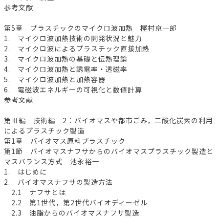
参考文献
第5章 プラスチックのマイクロ波加熱 樫村京一郎
1. マイクロ波加熱技術の開発状況と魅力
2. マイクロ波によるプラスチック直接加熱
3. マイクロ波加熱の基礎と伝熱理論
4. マイクロ波加熱と誘電率・透磁率
5. マイクロ波加熱と加熱容器
6. 電磁波エネルギーの可視化と数値計算
参考文献
第Ⅲ編 技術編 2：バイオマスや都市ごみ，二酸化炭素の利用
によるプラスチック製造
第1章 バイオマス原料プラスチック
第1節 バイオマスナフサからのバイオマスプラスチック製造と
マスバランス方式 池永裕一
1. はじめに
2. バイオマスナフサの製造方法
2.1 ナフサとは
2.2 第1世代，第2世代バイオディーゼル
2.3 油脂からのバイオマスナフサ製造