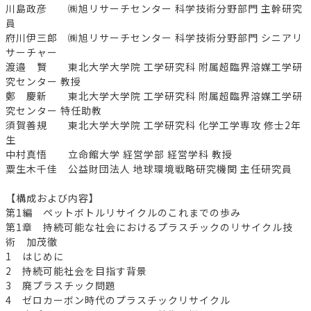
川島政彦 ㈱旭リサーチセンター 科学技術分野部門 主幹研究
員
府川伊三郎 ㈱旭リサーチセンター 科学技術分野部門 シニアリ
サーチャー
渡邉 賢 東北大学大学院 工学研究科 附属超臨界溶媒工学研
究センター 教授
鄭 慶新 東北大学大学院 工学研究科 附属超臨界溶媒工学研
究センター 特任助教
須賀善規 東北大学大学院 工学研究科 化学工学専攻 修士2年
生
中村真悟 立命館大学 経営学部 経営学科 教授
粟生木千佳 公益財団法人 地球環境戦略研究機関 主任研究員
【構成および内容】
第1編 ペットボトルリサイクルのこれまでの歩み
第1章 持続可能な社会におけるプラスチックのリサイクル技
術 加茂徹
1 はじめに
2 持続可能社会を目指す背景
3 廃プラスチック問題
4 ゼロカーボン時代のプラスチックリサイクル