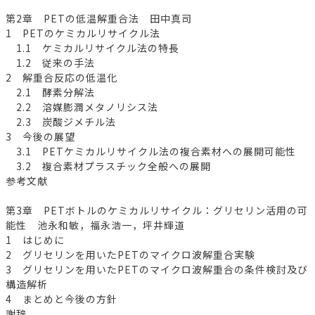
第2章 PETの低温解重合法 田中真司
1 PETのケミカルリサイクル法
1.1 ケミカルリサイクル法の特長
1.2 従来の手法
2 解重合反応の低温化
2.1 酵素分解法
2.2 溶媒膨潤メタノリシス法
2.3 炭酸ジメチル法
3 今後の展望
3.1 PETケミカルリサイクル法の複合素材への展開可能性
3.2 複合素材プラスチック全般への展開
参考文献
第3章 PETボトルのケミカルリサイクル：グリセリン活用の可
能性 池永和敏，福永浩一，坪井輝道
1 はじめに
2 グリセリンを用いたPETのマイクロ波解重合実験
3 グリセリンを用いたPETのマイクロ波解重合の条件検討及び
構造解析
4 まとめと今後の方針
謝辞