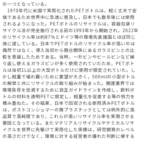
の一つとなっている。
1970年代に米国で実用化されたPETボトルは，軽く丈夫で安
価であるため世界中に急速に普及し，日本でも数年後には使用
されるようになった。PETボトルのリサイクルは，容器包装リ
サイクル法が完全施行される前の1993年から開始され，2022年
のリサイクル率は約87％とドイツ等の環境先進諸国とほぼ同じ
値に達している。日本でPETボトルのリサイクル率が高いのは
偶然ではなく，導入当初から競合関係にあるガラスビンとの比
較を意識したためである。当時，一升ビンやビールビンなど繰
り返し使えるガラスビンが多く使用されていたため，PETボト
ルは当初1L以上の大型ボトルだけに使用が限定されていた。し
かし軽量で壊れ難いために要望が大きく，500mlの小型ボトル
の解禁と共にリサイクルの取り組みが始まった。関連業界では
環境負荷を低減するために自主ガイドラインを作成し，飲料ボ
トルの材料を透明PETに限定し，軽量化を促進する等の努力を
積み重ねた。その結果，日本で回収される使用済みPETボトル
は，ポストコンシュマーの廃プラスチックとしては例外的に高
品質で高純度であり，これらが高いリサイクル率を実現させる
要因となっている。またマテリアルリサイクルやケミカルリサ
イクルを世界に先駆けて実用化した実績は，研究開発のレベル
の高さだけでなく，環境に対する経営者の優れた判断に帰する