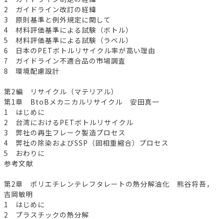
2 ガイドライン改訂の経緯
3 原則基準と例外規定に関して
4 材料評価基準による試験（ボトル）
5 材料評価基準による試験（ラベル）
6 日本のPETボトルリサイクル率が高い理由
7 ガイドライン不適合品の市場調査
8 環境配慮設計
第2編 リサイクル（マテリアル）
第1章 BtoBメカニカルリサイクル 安田真一
1 はじめに
2 台湾におけるPETボトルリサイクル
3 弊社の再生フレーク製造プロセス
4 弊社の除染およびSSP（固相重縮合）プロセス
5 おわりに
参考文献
第2章 ポリエチレンテレフタレートの熱分解油化 熊谷将吾，
吉岡敏明
1 はじめに
2 プラスチックの熱分解