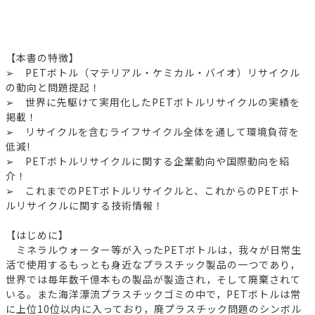
【本書の特徴】
➢ PETボトル（マテリアル・ケミカル・バイオ）リサイクル
の動向と問題提起！
➢ 世界に先駆けて実用化したPETボトルリサイクルの実績を
掲載！
➢ リサイクルを含むライフサイクル全体を通して環境負荷を
低減!
➢ PETボトルリサイクルに関する企業動向や国際動向を紹
介！
➢ これまでのPETボトルリサイクルと、これからのPETボト
ルリサイクルに関する技術情報！
【はじめに】
ミネラルウォーター等が入ったPETボトルは，我々が日常生
活で使用するもっとも身近なプラスチック製品の一つであり，
世界では毎年数千億本もの製品が製造され，そして廃棄されて
いる。また海洋漂流プラスチックゴミの中で，PETボトルは常
に上位10位以内に入っており，廃プラスチック問題のシンボル