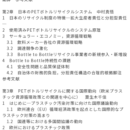
第2章 日本のPETボトルリサイクルシステム 中村真悟
1 日本のリサイクル制度の特徴─拡大生産者責任と分担型責任
─
2 使用済みPETボトルリサイクルのシステム原理
3 サーキュラー・エコノミー，資源循環戦略
3.1 飲料メーカー各社の資源循環戦略
3.2 調達競争の激化
3.3 Bottle to Bottleリサイクル事業者の新規参入・新増設
4 Bottle to Bottle持続性の課題
4.1 安全性問題と品質保証体制
4.2 自治体の財務的負担，分担責任構造の合理的根拠脚注
参考文献
第3章 PETボトルリサイクルに関する国際動向（欧米プラス
チック資源循環政策との関連を中心に） 粟生木千佳
1 はじめに─プラスチック汚染対策に向けた国際議論動向
1.1 欧州連合（EU）循環経済政策を起点とした国際的なプ
ラスチック対策の高まり
1.2 国連等における多国間協議の動向
2 欧州におけるプラスチック政策