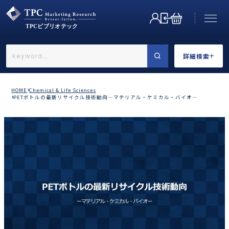
詳細検索
←戻る
詳細検索
HOME
Chemical & Life Sciences
PETボトルの最新リサイクル技術動向―マテリアル・ケミカル・バイオ―
業界で選ぶ
カテゴリで選ぶ