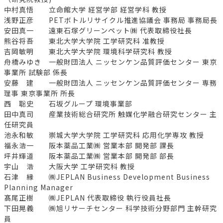
中村真悟 立命館大学 経営学部 経営学科 教授
浅野正彦 PETボトルリサイクル推進協議会 事務局 事務局長
安田真一 遠東石塚グリーンペット㈱ 代表取締役社長
熊谷将吾 東北大学大学院 工学研究科 准教授
吉岡敏明 東北大学大学院 環境科学研究科 教授
舟橋みゆき 一般財団法人 ニッセンケン品質評価センター 東京
事業所 試験部 係長
安藤 建 一般財団法人 ニッセンケン品質評価センター 専務
理事 東京事業所 所長
西 聡史 石坂グループ 環境事業部
田中真司 産業技術総合研究所 触媒化学融合研究センター 主
任研究員
池永和敏 崇城大学大学院 工学研究科 応用化学専攻 教授
福永浩一 阪本薬品工業㈱ 営業本部 開発部 課長
坪井輝道 阪本薬品工業㈱ 営業本部 開発部 部長
宇山 浩 大阪大学 工学研究科 教授
石津 縁 ㈱JEPLAN Business Development Business
Planning Manager
髙尾正樹 ㈱JEPLAN 代表取締役 執行役員社長
下田晃義 ㈱旭リサーチセンター 科学技術分野部門 主幹研究
員