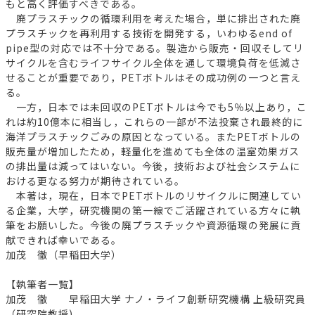
もと高く評価すべきである。
廃プラスチックの循環利用を考えた場合，単に排出された廃
プラスチックを再利用する技術を開発する，いわゆるend of
pipe型の対応では不十分である。製造から販売・回収そしてリ
サイクルを含むライフサイクル全体を通して環境負荷を低減さ
せることが重要であり，PETボトルはその成功例の一つと言え
る。
一方，日本では未回収のPETボトルは今でも5％以上あり，こ
れは約10億本に相当し，これらの一部が不法投棄され最終的に
海洋プラスチックごみの原因となっている。またPETボトルの
販売量が増加したため，軽量化を進めても全体の温室効果ガス
の排出量は減ってはいない。今後，技術および社会システムに
おける更なる努力が期待されている。
本著は，現在，日本でPETボトルのリサイクルに関連してい
る企業，大学，研究機関の第一線でご活躍されている方々に執
筆をお願いした。今後の廃プラスチックや資源循環の発展に貢
献できれば幸いである。
加茂 徹（早稲田大学）
【執筆者一覧】
加茂 徹 早稲田大学 ナノ・ライフ創新研究機構 上級研究員
（研究院教授)