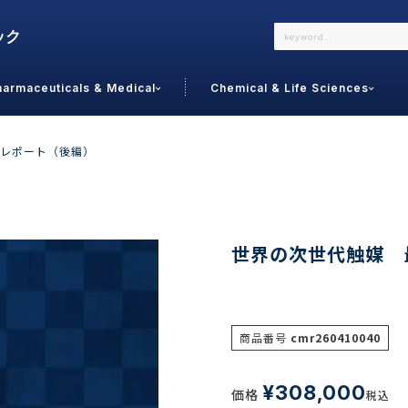
harmaceuticals & Medical
Chemical & Life Sciences
よくあるご質問
メールでのお問い合わせ
レポート（後編）
詳しくはこちら
お問い合わせ
カテゴリで選ぶ
調査の種
世界の次世代触媒 
 Food
トッ
通販
ご利
サプリ
商品番号
cmr260410040
よく
美容
シニア
お問
リセット
検索する
女性・フェムケア
¥
308,000
価格
オーラル
税込
コー