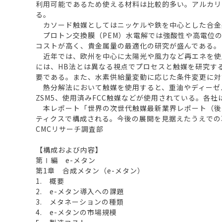
利用可能であるため使える材料は比較的多い。アルカリ
る。
カソード触媒としてはニッケルや鉄を中心とした合金
プロトン交換膜（PEM）水電解では強酸性や高電位の
コストが高く、貴金属量の最適化の研究が盛んである。
近年では、欧州を中心に太陽光や風力など再エネを使
には、HB法とは異なる視点でプロセスと触媒を研究す
要である。また、水素供給量変動に応じた条件変更に対
熱分解法において触媒を使用すると、重油やディーゼル
ZSM5、使用済みFCC触媒などが使用されている。各
本レポート「世界の次世代触媒最新業界レポート（後編
ティクスで構成される。今後の展開を見据えたうえでの
CMCリサーチ調査部
【構成および内容】
第Ⅰ編 e-メタン
第1章 合成メタン（e-メタン）
1. 概要
2. e-メタン導入への課題
3. メタネーションの種類
4. e-メタンの市場規模