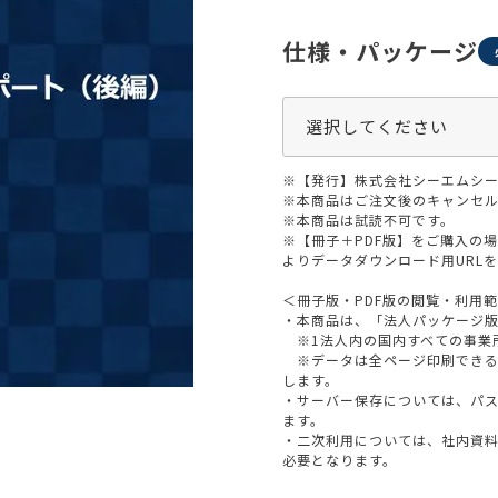
生活習慣
介護
機能性原料・素材
仕様・パッケージ
その他
 & Life Sciences
スペシャリティ・原料
ク・容器・包装材
資材
※【発行】株式会社シーエムシー
〒550-
※本商品はご注文後のキャンセル
大阪市
エンス
※本商品は試読不可です。
TEL 0
※【冊子＋PDF版】をご購入の
よりデータダウンロード用URL
＜冊子版・PDF版の閲覧・利用
・本商品は、「法人パッケージ
※1法人内の国内すべての事業
患者・ドクター調査
※データは全ページ印刷できる
します。
海外・グローバル調査
・サーバー保存については、パ
ます。
・二次利用については、社内資
必要となります。