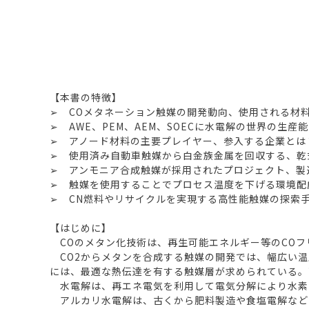
【本書の特徴】
➢ COメタネーション触媒の開発動向、使用される材
➢ AWE、PEM、AEM、SOECに水電解の世界の生
➢ アノード材料の主要プレイヤー、参入する企業とは
➢ 使用済み自動車触媒から白金族金属を回収する、乾
➢ アンモニア合成触媒が採用されたプロジェクト、製
➢ 触媒を使用することでプロセス温度を下げる環境配
➢ CN燃料やリサイクルを実現する高性能触媒の探索
【はじめに】
COのメタン化技術は、再生可能エネルギー等のCOフ
CO2からメタンを合成する触媒の開発では、幅広い温
には、最適な熱伝達を有する触媒層が求められている。
水電解は、再エネ電気を利用して電気分解により水素
アルカリ水電解は、古くから肥料製造や食塩電解などで