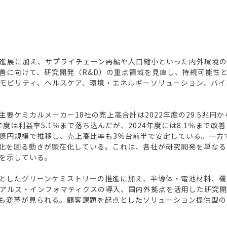
進展に加え、サプライチェーン再編や人口縮小といった内外環境の
善に向けて、研究開発（R&D）の重点領域を見直し、持続可能性
モビリティ、ヘルスケア、環境・エネルギーソリューション、バイ
ミカルメーカー18社の売上高合計は2022年度の29.5兆円から2
3年度は利益率5.1％まで落ち込んだが、2024年度には8.1％ま
70億円規模で推移し、売上高比率も3％台前半で安定している。一
化を図る動きが顕在化している。これは、各社が研究開発を単なる
を示している。
としたグリーンケミストリーの推進に加え、半導体・電池材料、機
アルズ・インフォマティクスの導入、国内外拠点を活用した研究
も変革が見られる。顧客課題を起点としたソリューション提供型の