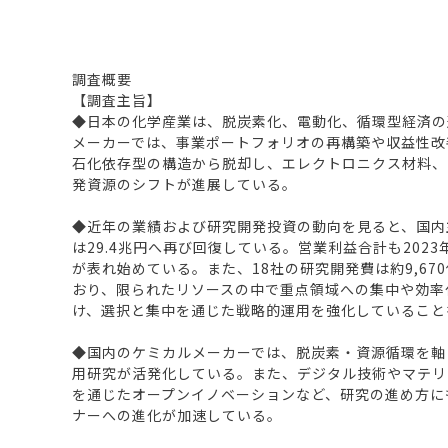
調査概要
【調査主旨】
◆日本の化学産業は、脱炭素化、電動化、循環型経済の
メーカーでは、事業ポートフォリオの再構築や収益性改
石化依存型の構造から脱却し、エレクトロニクス材料、
発資源のシフトが進展している。
◆近年の業績および研究開発投資の動向を見ると、国内主要ケ
は29.4兆円へ再び回復している。営業利益合計も202
が表れ始めている。また、18社の研究開発費は約9,6
おり、限られたリソースの中で重点領域への集中や効率
け、選択と集中を通じた戦略的運用を強化していること
◆国内のケミカルメーカーでは、脱炭素・資源循環を軸
用研究が活発化している。また、デジタル技術やマテリ
を通じたオープンイノベーションなど、研究の進め方に
ナーへの進化が加速している。