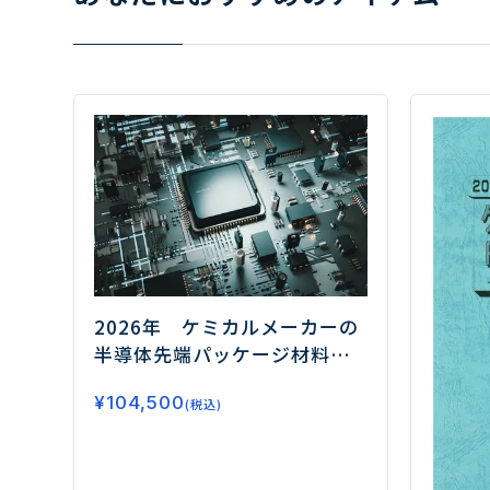
2026年 ケミカルメーカーの
半導体先端パッケージ材料事
業戦略調査
ーAI・HBM時代を
¥
104,500
見据えた成長領域と競争戦
(税込)
略ー