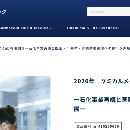
harmaceuticals & Medical
Chemical & Life Sciences
よくあるご質問
メールでのお問い合わせ
ーのR&D戦略調査ー石化事業再編と医薬・半導体・資源循環領域への移行が進
詳しくはこちら
お問い合わせ
カテゴリで選ぶ
調査の種
2026年 ケミカル
 Food
トッ
ー石化事業再編と医
通販
ご利
サプリ
展ー
よく
美容
シニア
お問
リセット
検索する
女性・フェムケア
オーラル
コー
商品番号
mr410260686