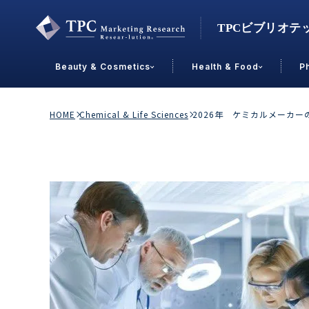
Beauty & Cosmetics
Health & Food
P
Contact Us
HOME
Chemical & Life Sciences
2026年 ケミカルメーカ
業界で選ぶ
Beauty & Cosmetics
Health &
スキンケア
男性
加工食品
メイクアップ
美容食品
飲料
ヘアケア
その他
乳製品
敏感肌・アトピー
菓子
R&D
ＰＢＦ
OEM
冷食