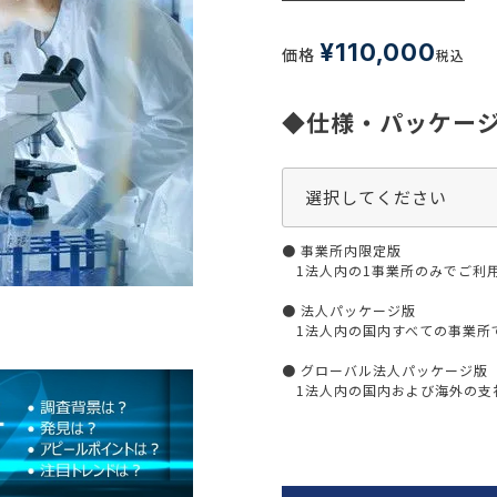
生活習慣
介護
機能性原料・素材
¥
110,000
価格
税込
その他
 & Life Sciences
◆仕様・パッケー
スペシャリティ・原料
ク・容器・包装材
資材
〒550-
大阪市
エンス
TEL 0
● 事業所内限定版
1法人内の1事業所のみでご利
● 法人パッケージ版
1法人内の国内すべての事業所
患者・ドクター調査
● グローバル法人パッケージ版
海外・グローバル調査
1法人内の国内および海外の支社