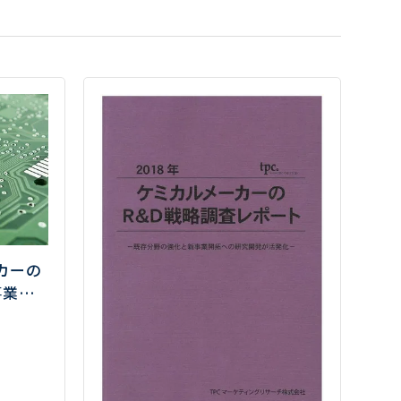
カーの
事業戦
レクト
る―