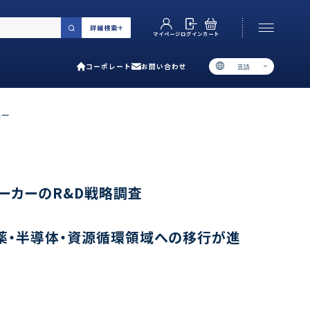
詳細検索
カート
ログイン
マイページ
コーポレート
お問い合わせ
言語
お電話でのお問い合わせ
06-6538-5358
展ー
［ 9:00-17:00 土日祝除く ］
類で選ぶ
メーカーのR&D戦略調査
プ
薬・半導体・資源循環領域への移行が進
用ガイド
あるご質問
い合わせ
ポレート