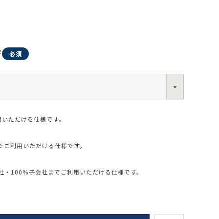
ジ
0013
西区新町2-4-2 なにわ筋SIAビル［
Map
］
6-6538-5358（代表）
用いただける仕様です。
でご利用いただける仕様です。
・100％子会社までご利用いただける仕様です。