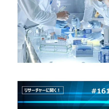
原料・素材
業務用
通販
食品添加物
美容室・サロン
R&D
海外
海外
Pharmaceuticals & Medical
Chemical
患者調査
デジタル・Dtx
ファイン・
ドクター調査
その他
プラスチッ
モダリティ
農薬・農業
がん
電子材料
精神神経
自動車
呼吸器・免疫
ライフサイ
骨・関節
CDMO
循環器・代謝
戦略
泌尿器・婦人
海外
戦略
その他
調査の種類から探す
市場調査
消費者調査
戦略調査
素材・原料・R&D調査