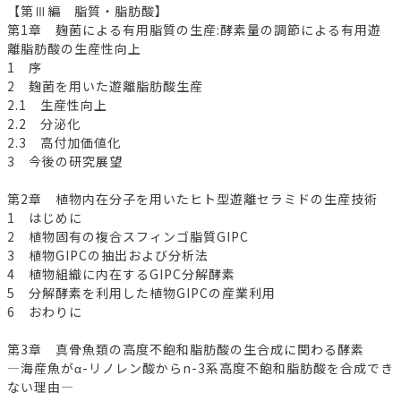
【第Ⅲ編 脂質・脂肪酸】
第1章 麹菌による有用脂質の生産:酵素量の調節による有用遊
離脂肪酸の生産性向上
1 序
2 麹菌を用いた遊離脂肪酸生産
2.1 生産性向上
2.2 分泌化
2.3 高付加価値化
3 今後の研究展望
第2章 植物内在分子を用いたヒト型遊離セラミドの生産技術
1 はじめに
2 植物固有の複合スフィンゴ脂質GIPC
3 植物GIPCの抽出および分析法
4 植物組織に内在するGIPC分解酵素
5 分解酵素を利用した植物GIPCの産業利用
6 おわりに
第3章 真骨魚類の高度不飽和脂肪酸の生合成に関わる酵素
―海産魚がα-リノレン酸からn-3系高度不飽和脂肪酸を合成でき
ない理由―