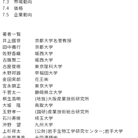
7.3 市場動向
7.4 価格
7.5 企業動向
著者一覧
井上國世 京都大学名誉教授
田中義行 京都大学
佐野香織 城西大学
古旗賢二 城西大学
古屋俊樹 東京理科大学
木野邦器 早稲田大学
金田実郎 花王㈱
宮永顕正 東京大学
千菅太一 静岡県立大学
桐生高明 (地独)大阪産業技術研究所
大城 隆 鳥取大学
玉野孝一 (国研)産業技術総合研究所
石川寿樹 埼玉大学
沖野 望 九州大学
上杉祥太 (公財)岩手生物工学研究センター;岩手大学
小笠原準季 合同酒精㈱