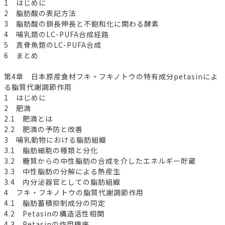
1 はじめに
2 脂肪酸の表記方法
3 脂肪酸の鎖長伸長と不飽和化に関わる酵素
4 哺乳類のLC-PUFA合成経路
5 真骨魚類のLC-PUFA合成
6 まとめ
第4章 日本原産食材フキ・フキノトウの特有成分petasinによ
る脂質代謝調節作用
1 はじめに
2 肥満
2.1 肥満とは
2.2 肥満の予防と改善
3 哺乳動物における脂肪組織
3.1 脂肪細胞の種類と分化
3.2 糖質からの中性脂肪の合成を介したエネルギー貯蔵
3.3 中性脂肪の分解による熱産生
3.4 内分泌器官としての脂肪組織
4 フキ・フキノトウの脂質代謝調節作用
4.1 脂肪蓄積抑制成分の同定
4.2 Petasinの構造活性相関
4.3 Petasinの作用機序