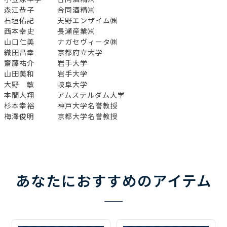
森江恭子 合同酒精㈱
石垣佑記 天野エンザイム㈱
西本幸史 長瀬産業㈱
山口仁美 ナガセヴィータ㈱
織田昌幸 京都府立大学
齋藤祐介 岩手大学
山田美和 岩手大学
大野 敏 岐阜大学
本間大翔 アムステルダム大学
杉本幸裕 神戸大学名誉教授
梅澤俊明 京都大学名誉教授
あなたにおすすめのアイテム