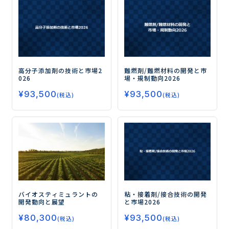
高分子添加剤の技術と市場2
難燃剤/難燃材料の開発と市
026
場・規制動向2026
¥
93,500
¥
93,500
(税込)
(税込)
バイオスティミュラントの
粘・接着剤/接合技術の開発
開発動向と展望
と市場2026
¥
80,300
¥
93,500
(税込)
(税込)