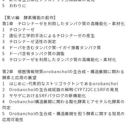
5 おわりに
【第Ⅵ編 酵素機能の創作】
第1章 チロシナーゼを利用したタンパク質の高機能化・素材化
1 チロシナーゼ
2 遺伝子工学的手法によるチロシナーゼの産生
3 チロシナーゼ活性の測定
4 ドーパを含むタンパク質-イガイ接着タンパク質
5 ドーパ含有タンパク質の調製
6 チロシナーゼを利用したタンパク質の高機能化・素材化
第2章 根圏情報物質orobancholの生合成・構造展開に関わる
酵素と応用の展望
1 はじめに-代表的なストリゴラクトンであるorobanchol
2 Orobancholの生合成経路の解明:CYP722CとSRFの発見
3 ササゲにおけるSRFパラログの新機能化
4 Orobanchol構造展開に関わる酸化酵素とアセチル化酵素の
同定
5 Orobancholの生合成・構造展開を担う酵素に関する知見の
応用可能性