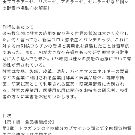
★プロテアーゼ、リパーゼ、アミラーゼ、セルラーゼなど個々
の酵素市場動向を解説!
刊行にあたって
過去数年間に酵素の応用を取り巻く世界の状況は大きく変化し
た。何と言っても、新型コロナ感染症とパンデミック、これに
対するmRNAワクチンの登場と実用化を経験したことは衝撃的
であった。また、AIが大きな存在感をもって研究現場や日常生
活に入り込んでも来た。iPS細胞は種々の疾患の治療において有
効性が示されている。
酵素は食品、製紙、皮革、洗剤、バイオマスエネルギーの製造
などの産業に利用される産業用酵素と医薬品原体、臨床診断
薬、研究試薬として利用される医薬・研究用酵素に大別され
る。酵素の産業用、医薬用応用に関心をお持ちの研究者、技術
者の方々に本書をお勧めいたします。
目次
【第Ⅰ編 食品機能成分】
第1章 トウガラシの辛味成分カプサイシン類と低辛味類似物質
の生合成および生物生産