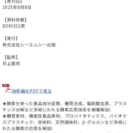
【発刊日】
2025年8月8日
【資料体裁】
B5判352頁
【発行】
株式会社シーエムシー出版
【監修】
井上國世
抜粋編をPDFで見る
★酵素を使った食品成分変換、糖質合成、脂肪酸生産、プラス
チック分解など多岐にわたる酵素応用技術を網羅解説!
★糖質素材、機能性食品素材、プロバイオティクス、バイオマ
スプラスチック、甘味料、天然調味料、β-グルカンなど多岐に
わたる酵素の応用を解説!