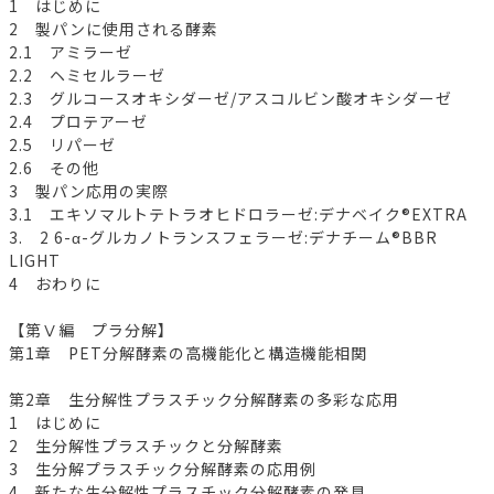
1 はじめに
2 製パンに使用される酵素
2.1 アミラーゼ
2.2 ヘミセルラーゼ
2.3 グルコースオキシダーゼ/アスコルビン酸オキシダーゼ
2.4 プロテアーゼ
2.5 リパーゼ
2.6 その他
3 製パン応用の実際
3.1 エキソマルトテトラオヒドロラーゼ:デナベイク®EXTRA
3. 2 6-α-グルカノトランスフェラーゼ:デナチーム®BBR
LIGHT
4 おわりに
【第Ⅴ編 プラ分解】
第1章 PET分解酵素の高機能化と構造機能相関
第2章 生分解性プラスチック分解酵素の多彩な応用
1 はじめに
2 生分解性プラスチックと分解酵素
3 生分解プラスチック分解酵素の応用例
4 新たな生分解性プラスチック分解酵素の発見