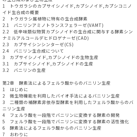
1 トウガラシのカプサイシノイド,カプシノイド,カプシコニノ
イド生合成の概要
2 トウガラシ属植物に特有の生合成酵素
2.1 バニリンアミノトランスフェラーゼ(VAMT)
2.2 低辛味類似物質カプシノイドの生合成に関与する酵素シン
ナミルアルコールデヒドロゲナーゼ(CAD)
2.3 カプサイシンシンターゼ(CS)
2.4 バニリン生合成について
3 カプサイシノイド,カプシノイドの生物生産
3.1 カプサイシノイド,カプシノイドの生産
3.2 バニリンの生産
第2章 酵素法によるフェルラ酸からのバニリン生産
1 はじめに
2 微生物機能を利用したバイオ手法によるバニリン生産
3 二種類の補酵素非依存型酵素を利用したフェルラ酸からのバ
ニリン生産
4 フェルラ酸を一段階でバニリンに変換する酵素の開発
5 フェルラ酸を一段階でバニリンに変換する酵素の活性強化
6 酵素法によるフェルラ酸からのバニリン生産
7 おわりに