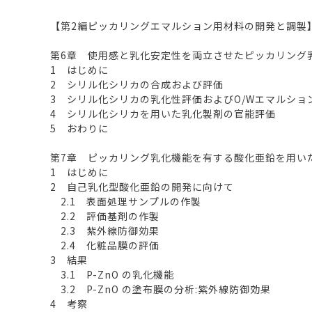
【第2編ピッカリングエマルション用材料の開発と調製
第6章 使用感と乳化安定性を両立させたピッカリング
1 はじめに
2 シリル化シリカの合成および評価
3 シリル化シリカの乳化性評価およびO/Wエマルショ
4 シリル化シリカを用いた乳化製剤の官能評価
5 おわりに
第7章 ピッカリング乳化機能を有する酸化亜鉛を用い
1 はじめに
2 自己乳化型酸化亜鉛の開発に向けて
2.1 表面処理サンプルの作製
2.2 評価基剤の作製
2.3 紫外線防御効果
2.4 化粧品膜の評価
3 結果
3.1 P-ZnO の乳化機能
3.2 P-ZnO の塗布膜の分析:紫外線防御効果
4 考察