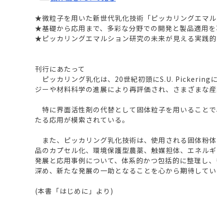
★微粒子を用いた新世代乳化技術「ピッカリングエマル
★基礎から応用まで、多彩な分野での開発と製品適用を
★ピッカリングエマルション研究の未来が見える実践的
刊行にあたって
ピッカリング乳化は、20世紀初頭にS.U. Picke
ジーや材料科学の進展により再評価され、さまざまな産
特に界面活性剤の代替として固体粒子を用いることで
たる応用が模索されている。
また、ピッカリング乳化技術は、使用される固体粉体
品のカプセル化、環境保護型農薬、触媒担体、エネルギ
発展と応用事例について、体系的かつ包括的に整理し、
深め、新たな発展の一助となることを心から期待してい
(本書「はじめに」より)