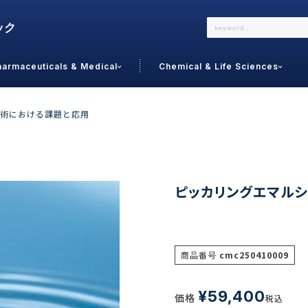
harmaceuticals & Medical
Chemical & Life Sciences
よくあるご質問
メールでのお問い合わせ
技術における課題と応用
詳しくはこちら
お問い合わせ
カテゴリで選ぶ
調査の種
ピッカリングエマル
 Food
トッ
通販
ご利
サプリ
商品番号
cmc250410009
よく
美容
シニア
お問
リセット
検索する
女性・フェムケア
¥
59,400
価格
オーラル
税込
コー