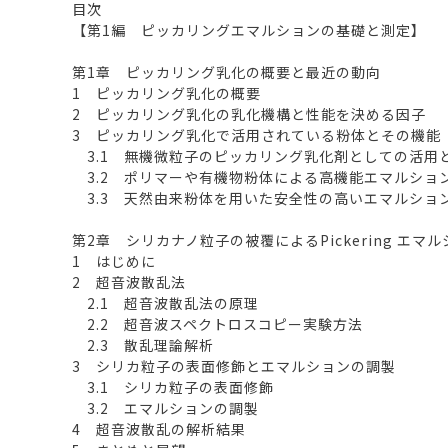
目次
【第1編 ピッカリングエマルションの基礎と測定】
第1章 ピッカリング乳化の概要と最近の動向
1 ピッカリング乳化の概要
2 ピッカリング乳化の乳化機構と性能を決める因子
3 ピッカリング乳化で活用されている粉体とその機能
3.1 無機微粒子のピッカリング乳化剤としての活用
3.2 ポリマーや有機物粉体による高機能エマルショ
3.3 天然由来粉体を用いた安全性の高いエマルショ
第2章 シリカナノ粒子の被覆によるPickering エマ
1 はじめに
2 超音波散乱法
2.1 超音波散乱法の原理
2.2 超音波スペクトロスコピー実験方法
2.3 散乱理論解析
3 シリカ粒子の表面修飾とエマルションの調製
3.1 シリカ粒子の表面修飾
3.2 エマルションの調製
4 超音波散乱の解析結果