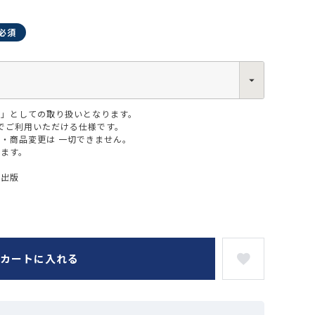
版」としての取り扱いとなります。
0013
でご利用いただける仕様です。
西区新町2-4-2 なにわ筋SIAビル［
Map
］
・商品変更は 一切できません。
6-6538-5358（代表）
ります。
ー出版
カートに入れる