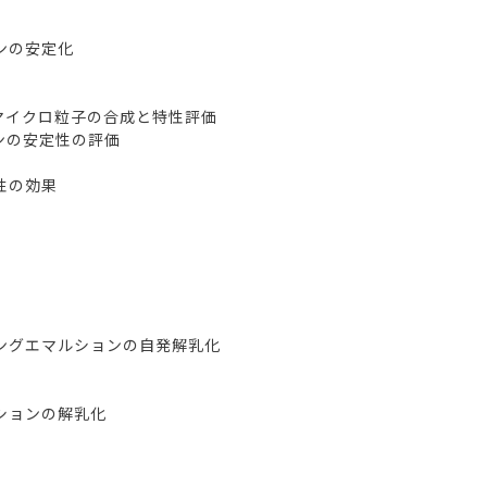
ンの安定化
マイクロ粒子の合成と特性評価
ンの安定性の評価
性の効果
ングエマルションの自発解乳化
ションの解乳化