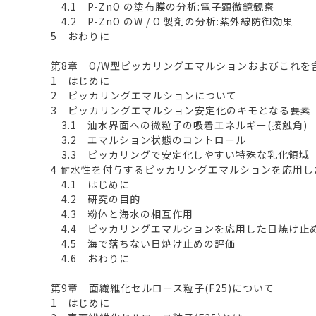
4.1 P-ZnO の塗布膜の分析:電子顕微鏡観察
4.2 P-ZnO のW / O 製剤の分析:紫外線防御効果
5 おわりに
第8章 O/W型ピッカリングエマルションおよびこれ
1 はじめに
2 ピッカリングエマルションについて
3 ピッカリングエマルション安定化のキモとなる要素
3.1 油水界面への微粒子の吸着エネルギー(接触角)
3.2 エマルション状態のコントロール
3.3 ピッカリングで安定化しやすい特殊な乳化領域
4 耐水性を付与するピッカリングエマルションを応用
4.1 はじめに
4.2 研究の目的
4.3 粉体と海水の相互作用
4.4 ピッカリングエマルションを応用した日焼け止
4.5 海で落ちない日焼け止めの評価
4.6 おわりに
第9章 面繊維化セルロース粒子(F25)について
1 はじめに