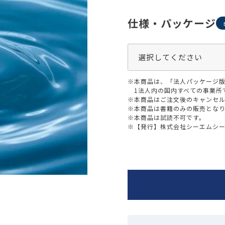
生活習慣
介護
機能性原料・素材
仕様・パッケージ
その他
 & Life Sciences
スペシャリティ・原料
ク・容器・包装材
資材
※本商品は、「法人パッケージ
〒550-
1法人内の国内すべての事業所
大阪市
エンス
※本商品はご注文後のキャンセル
TEL 0
※本商品は書籍のみの販売とな
※本商品は試読不可です。
※【発行】株式会社シーエムシ
患者・ドクター調査
海外・グローバル調査