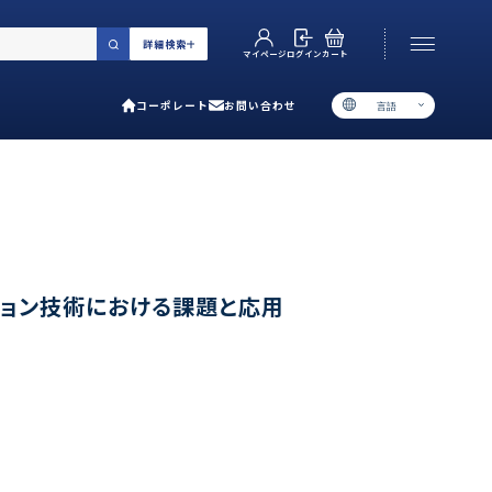
詳細検索
カート
ログイン
マイページ
コーポレート
お問い合わせ
言語
お電話でのお問い合わせ
06-6538-5358
［ 9:00-17:00 土日祝除く ］
類で選ぶ
ション技術における課題と応用
プ
用ガイド
あるご質問
い合わせ
ポレート