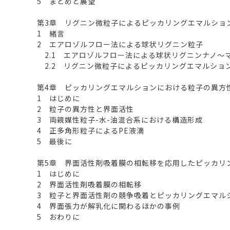
5 まとめと展望
第3章 リグニン微粒子によるピッカリングエマルショ
1 緒言
2 エアロゾルフロー法による球状リグニン粒子
2.1 エアロゾルフロー法による球状リグニンナノ～
2.2 リグニン微粒子によるピッカリングエマルショ
第4章 ピッカリングエマルションにおける粒子の異方
1 はじめに
2 粒子の異方性と界面活性
3 両親媒性粒子-水-油混合系における構造形成
4 正多角形粒子によるPE液滴
5 最後に
第5章 界面活性剤吸着膜の相転移を応用したピッカリ
1 はじめに
2 界面活性剤吸着膜の相転移
3 粒子と界面活性剤の競争吸着とピッカリングエマル
4 界面張力が解乳化に関わるほかの事例
5 おわりに