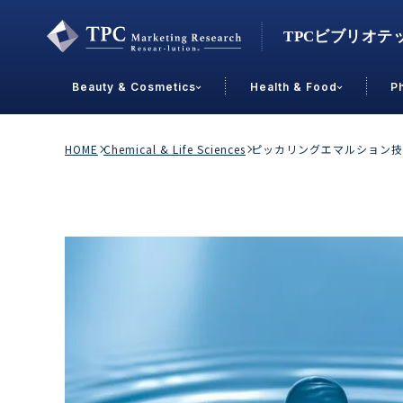
Beauty & Cosmetics
Health & Food
P
Contact Us
HOME
Chemical & Life Sciences
ピッカリングエマルション
業界で選ぶ
Beauty & Cosmetics
Health &
スキンケア
男性
加工食品
メイクアップ
美容食品
飲料
ヘアケア
その他
乳製品
敏感肌・アトピー
菓子
R&D
ＰＢＦ
OEM
冷食