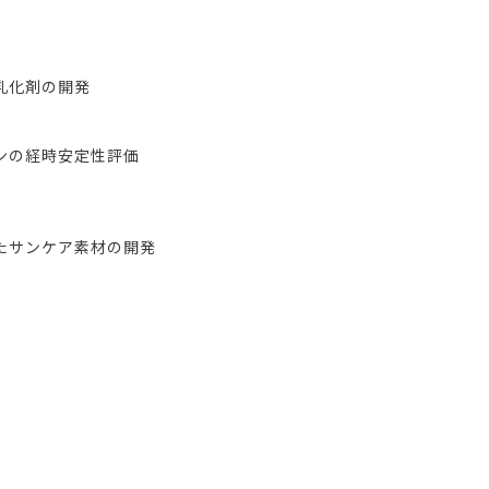
】
乳化剤の開発
ンの経時安定性評価
たサンケア素材の開発