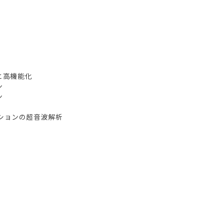
と高機能化
ン
ン
ルションの超音波解析