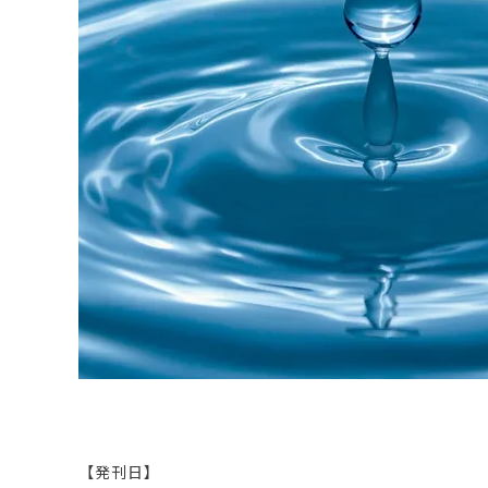
原料・素材
業務用
通販
食品添加物
美容室・サロン
R&D
海外
海外
Pharmaceuticals & Medical
Chemical
患者調査
デジタル・Dtx
ファイン・
ドクター調査
その他
プラスチッ
モダリティ
農薬・農業
がん
電子材料
精神神経
自動車
呼吸器・免疫
ライフサイ
骨・関節
CDMO
循環器・代謝
戦略
泌尿器・婦人
海外
戦略
その他
調査の種類から探す
市場調査
消費者調査
戦略調査
素材・原料・R&D調査
【発刊日】