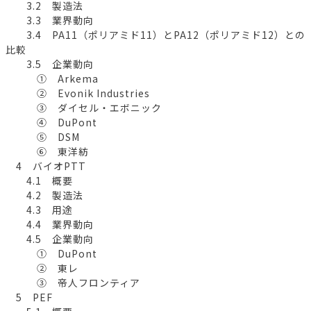
3.2 製造法
3.3 業界動向
3.4 PA11（ポリアミド11）とPA12（ポリアミド12）との
比較
3.5 企業動向
① Arkema
② Evonik Industries
③ ダイセル・エボニック
④ DuPont
⑤ DSM
⑥ 東洋紡
4 バイオPTT
4.1 概要
4.2 製造法
4.3 用途
4.4 業界動向
4.5 企業動向
① DuPont
② 東レ
③ 帝人フロンティア
5 PEF