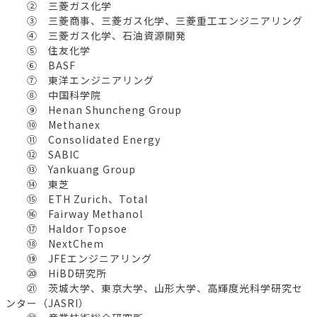
② 三菱ガス化学
③ 三菱商事、三菱ガス化学、三菱重工エンジニアリング
④ 三菱ガス化学、石油資源開発
⑤ 住友化学
⑥ BASF
⑦ 東洋エンジニアリング
⑧ 中国科学院
⑨ Henan Shuncheng Group
⑩ Methanex
⑪ Consolidated Energy
⑫ SABIC
⑬ Yankuang Group
⑭ 東芝
⑮ ETH Zurich、Total
⑯ Fairway Methanol
⑰ Haldor Topsoe
⑱ NextChem
⑲ JFEエンジニアリング
⑳ HiBD研究所
㉑ 茨城大学、東京大学、山形大学、高輝度光科学研究セ
ンター（JASRI）