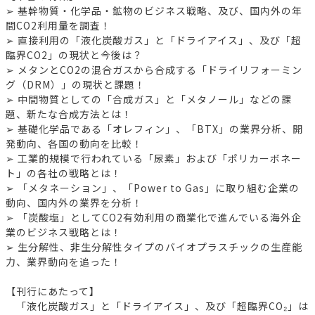
➢ 基幹物質・化学品・鉱物のビジネス戦略、及び、国内外の年
間CO2利用量を調査！
➢ 直接利用の「液化炭酸ガス」と「ドライアイス」、及び「超
臨界CO2」の現状と今後は？
➢ メタンとCO2の混合ガスから合成する「ドライリフォーミン
グ（DRM）」の現状と課題！
➢ 中間物質としての「合成ガス」と「メタノール」などの課
題、新たな合成方法とは！
➢ 基礎化学品である「オレフィン」、「BTX」の業界分析、開
発動向、各国の動向を比較！
➢ 工業的規模で行われている「尿素」および「ポリカーボネー
ト」の各社の戦略とは！
➢ 「メタネーション」、「Power to Gas」に取り組む企業の
動向、国内外の業界を分析！
➢ 「炭酸塩」としてCO2有効利用の商業化で進んでいる海外企
業のビジネス戦略とは！
➢ 生分解性、非生分解性タイプのバイオプラスチックの生産能
力、業界動向を追った！
【刊行にあたって】
「液化炭酸ガス」と「ドライアイス」、及び「超臨界CO₂」は