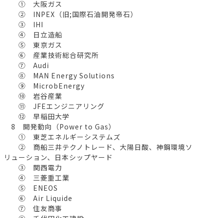
① 大阪ガス
② INPEX（旧;国際石油開発帝石）
③ IHI
④ 日立造船
⑤ 東京ガス
⑥ 産業技術総合研究所
⑦ Audi
⑧ MAN Energy Solutions
⑨ MicrobEnergy
⑩ 岩谷産業
⑪ JFEエンジニアリング
⑫ 早稲田大学
8 開発動向（Power to Gas）
① 東芝エネルギーシステムズ
② 商船三井テクノトレード、大陽日酸、神鋼環境ソ
リューション、日本シップヤード
③ 関西電力
④ 三菱重工業
⑤ ENEOS
⑥ Air Liquide
⑦ 住友商事