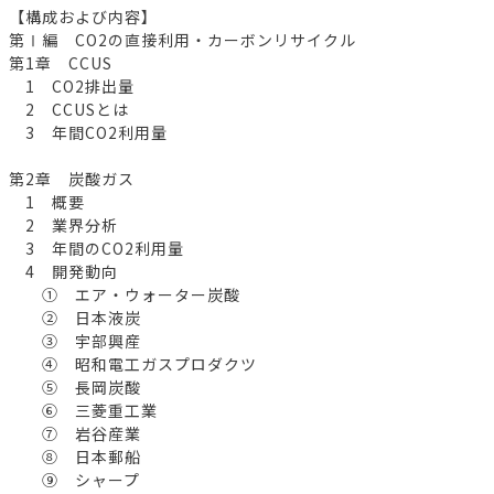
【構成および内容】
第Ⅰ編 CO2の直接利用・カーボンリサイクル
第1章 CCUS
1 CO2排出量
2 CCUSとは
3 年間CO2利用量
第2章 炭酸ガス
1 概要
2 業界分析
3 年間のCO2利用量
4 開発動向
① エア・ウォーター炭酸
② 日本液炭
③ 宇部興産
④ 昭和電工ガスプロダクツ
⑤ 長岡炭酸
⑥ 三菱重工業
⑦ 岩谷産業
⑧ 日本郵船
⑨ シャープ