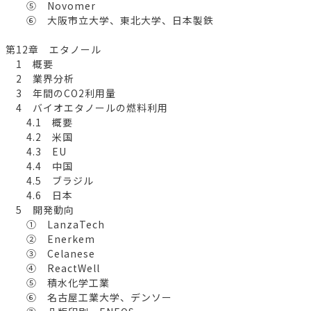
⑤ Novomer
⑥ 大阪市立大学、東北大学、日本製鉄
第12章 エタノール
1 概要
2 業界分析
3 年間のCO2利用量
4 バイオエタノールの燃料利用
4.1 概要
4.2 米国
4.3 EU
4.4 中国
4.5 ブラジル
4.6 日本
5 開発動向
① LanzaTech
② Enerkem
③ Celanese
④ ReactWell
⑤ 積水化学工業
⑥ 名古屋工業大学、デンソー