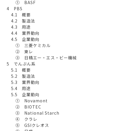
① BASF
4 PBS
4.1 概要
4.2 製造法
4.3 用途
4.4 業界動向
4.5 企業動向
① 三菱ケミカル
② 東レ
③ 日精エー・エス・ビー機械
5 でんぷん系
5.1 概要
5.2 製造法
5.3 業界動向
5.4 用途
5.5 企業動向
① Novamont
② BIOTEC
③ National Starch
④ クラレ
⑤ GSIクレオス