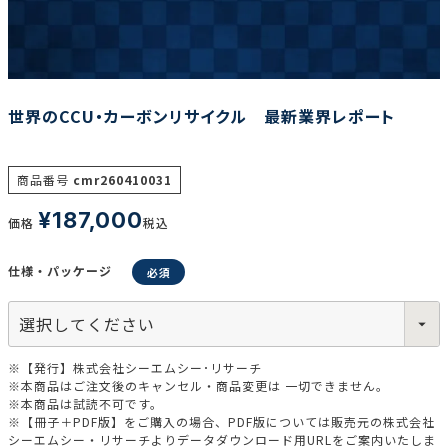
調査の種類で選ぶ
世界のCCU・カーボンリサイクル 最新業界レポート
商品番号
cmr260410031
¥
187,000
リセット
検索する
価格
税込
仕様・パッケージ
※【発行】株式会社シーエムシー･リサーチ
※本商品はご注文後のキャンセル・商品変更は 一切できません。
※本商品は試読不可です。
※【冊子＋PDF版】をご購入の場合、PDF版については販売元の株式会社
シーエムシー・リサーチよりデータダウンロード用URLをご案内いたしま