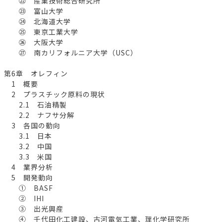
㉒ 産業技術総合研究所
㉓ 富山大学
㉔ 北海道大学
㉕ 東京工業大学
㉖ 大阪大学
㉗ 南カリフォルニア大学（USC）
第6章 オレフィン
1 概要
2 プラスチック原料の現状
2.1 石油精製
2.2 ナフサ分解
3 各国の動向
3.1 日本
3.2 中国
3.3 米国
4 業界分析
5 開発動向
① BASF
② IHI
③ 出光興産
④ 千代田化工建設、古河電気工業、理化学研究所