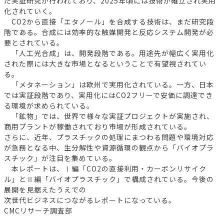
た実証研究が行われており、2025年頃には技術が確立され実用
化されていく。
CO2から直接「エタノール」を合成する技術は、まだ研究段
階である。合成には効率的な触媒開発と反応システム開発が必
要とされている。
「人工光合成」は、開発段階である。用途先が幅広く実用化
された際には大きな市場となるということで有望視されてい
る。
「メタネーション」は欧州で実用化されている。一方、日本
では実証段階であり、実用化にはCO2フリーで安価に調達でき
る環境が求められている。
「鉱物」では、世界で様々な実証プロジェクトが実施され、
商用プラントが稼働されており市場が形成されている。
さらに、近年、プラスチックの処理にまつわる問題や環境対応
が急務となる中、生分解性や資源循環の観点から「バイオプラ
スチック」が注目を集めている。
本レポートは、Ⅰ編「CO2の直接利用・カーボンリサイク
ル」とⅡ編「バイオプラスチック」で構成されている。今後の
展開を見据えたうえでの
次世代ビジネスにつながるレポートになっている。
CMCリサーチ調査部