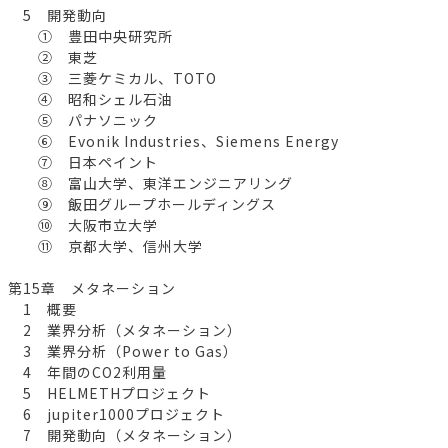
5 開発動向
① 豊田中央研究所
② 東芝
③ 三菱ケミカル、TOTO
④ 昭和シェル石油
⑤ パナソニック
⑥ Evonik Industries、Siemens Energy
⑦ 日本ペイント
⑧ 富山大学、東洋エンジニアリング
⑨ 飯田グループホールディングス
⑩ 大阪市立大学
⑪ 京都大学、信州大学
第15章 メタネーション
1 概要
2 業界分析（メタネーション）
3 業界分析（Power to Gas）
4 年間のCO2利用量
5 HELMETHプロジェクト
6 jupiter1000プロジェクト
7 開発動向（メタネーション）