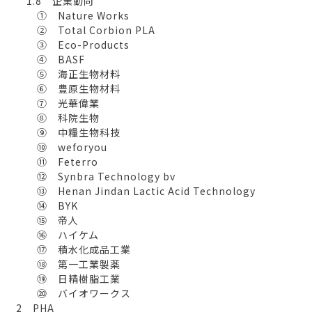
1.8 企業動向
① Nature Works
② Total Corbion PLA
③ Eco-Products
④ BASF
⑤ 海正生物材料
⑥ 豊原生物材料
⑦ 光華偉業
⑧ 科院生物
⑨ 中糧生物科技
⑩ weforyou
⑪ Feterro
⑫ Synbra Technology bv
⑬ Henan Jindan Lactic Acid Technology
⑭ BYK
⑮ 帝人
⑯ ハイケム
⑰ 積水化成品工業
⑱ 第一工業製薬
⑲ 日精樹脂工業
⑳ バイオワークス
2 PHA