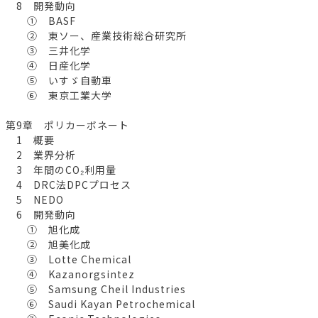
8 開発動向
① BASF
② 東ソー、産業技術総合研究所
③ 三井化学
④ 日産化学
⑤ いすゞ自動車
⑥ 東京工業大学
第9章 ポリカーボネート
1 概要
2 業界分析
3 年間のCO₂利用量
4 DRC法DPCプロセス
5 NEDO
6 開発動向
① 旭化成
② 旭美化成
③ Lotte Chemical
④ Kazanorgsintez
⑤ Samsung Cheil Industries
⑥ Saudi Kayan Petrochemical