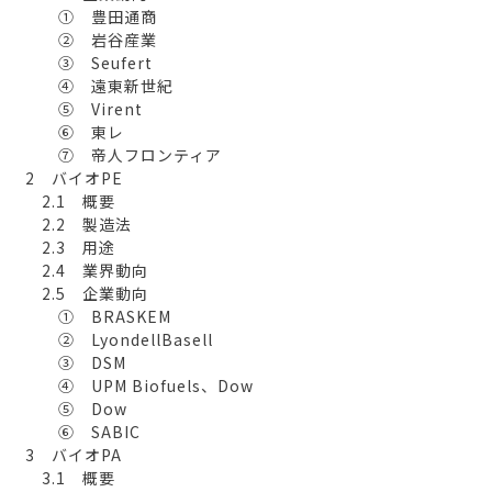
① 豊田通商
② 岩谷産業
③ Seufert
④ 遠東新世紀
⑤ Virent
⑥ 東レ
⑦ 帝人フロンティア
2 バイオPE
2.1 概要
2.2 製造法
2.3 用途
2.4 業界動向
2.5 企業動向
① BRASKEM
② LyondellBasell
③ DSM
④ UPM Biofuels、Dow
⑤ Dow
⑥ SABIC
3 バイオPA
3.1 概要