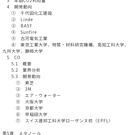
3 年間CO2利用量
4 開発動向
① 千代田化工建設
② Linde
③ BASF
④ Sunfire
⑤ 古河電気工業
⑥ 東京工業大学、物質・材料研究機構、高知工科大学、
九州大学、静岡大学
5 CO
5.1 概要
5.2 業界分析
5.3 開発動向
① 東芝
② 3M
③ エア・ウォーター
④ 大阪大学
⑤ 京都大学
⑥ 早稲田大学
⑦ スイス連邦工科大学ローザンヌ校（EPFL）
第5章 メタノール