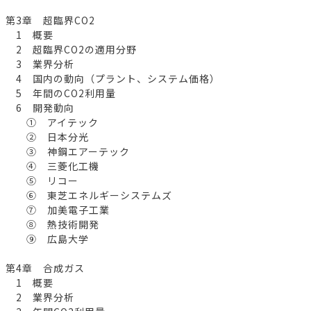
第3章 超臨界CO2
1 概要
2 超臨界CO2の適用分野
3 業界分析
4 国内の動向（プラント、システム価格）
5 年間のCO2利用量
6 開発動向
① アイテック
② 日本分光
③ 神鋼エアーテック
④ 三菱化工機
⑤ リコー
⑥ 東芝エネルギーシステムズ
⑦ 加美電子工業
⑧ 熱技術開発
⑨ 広島大学
第4章 合成ガス
1 概要
2 業界分析