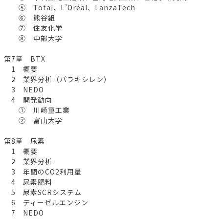
⑤ Total、L’Oréal、LanzaTech
⑥ 熊谷組
⑦ 住友化学
⑧ 中部大学
第7章 BTX
1 概要
2 業界分析（パラキシレン）
3 NEDO
4 開発動向
① 川崎重工業
② 富山大学
第8章 尿素
1 概要
2 業界分析
3 年間のCO2利用量
4 尿素肥料
5 尿素SCRシステム
6 ディーゼルエンジン
7 NEDO