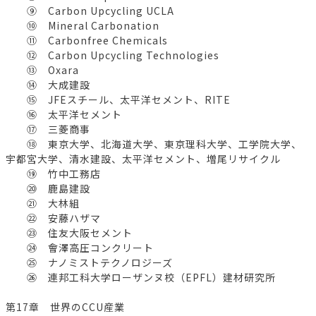
⑨ Carbon Upcycling UCLA
⑩ Mineral Carbonation
⑪ Carbonfree Chemicals
⑫ Carbon Upcycling Technologies
⑬ Oxara
⑭ 大成建設
⑮ JFEスチール、太平洋セメント、RITE
⑯ 太平洋セメント
⑰ 三菱商事
⑱ 東京大学、北海道大学、東京理科大学、工学院大学、
宇都宮大学、清水建設、太平洋セメント、増尾リサイクル
⑲ 竹中工務店
⑳ 鹿島建設
㉑ 大林組
㉒ 安藤ハザマ
㉓ 住友大阪セメント
㉔ 會澤高圧コンクリート
㉕ ナノミストテクノロジーズ
㉖ 連邦工科大学ローザンヌ校（EPFL）建材研究所
第17章 世界のCCU産業