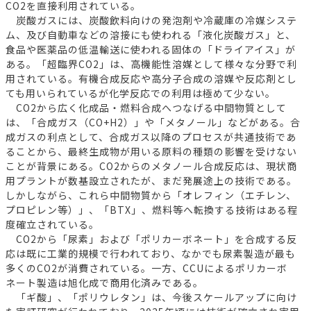
CO2を直接利用されている。
炭酸ガスには、炭酸飲料向けの発泡剤や冷蔵庫の冷媒システ
ム、及び自動車などの溶接にも使われる「液化炭酸ガス」と、
食品や医薬品の低温輸送に使われる固体の「ドライアイス」が
ある。「超臨界CO2」は、高機能性溶媒として様々な分野で利
用されている。有機合成反応や高分子合成の溶媒や反応剤とし
ても用いられているが化学反応での利用は極めて少ない。
CO2から広く化成品・燃料合成へつなげる中間物質として
は、「合成ガス（CO+H2）」や「メタノール」などがある。合
成ガスの利点として、合成ガス以降のプロセスが共通技術であ
ることから、最終生成物が用いる原料の種類の影響を受けない
ことが背景にある。CO2からのメタノール合成反応は、現状商
用プラントが数基設立されたが、まだ発展途上の技術である。
しかしながら、これら中間物質から「オレフィン（エチレン、
プロピレン等）」、「BTX」、燃料等へ転換する技術はある程
度確立されている。
CO2から「尿素」および「ポリカーボネート」を合成する反
応は既に工業的規模で行われており、なかでも尿素製造が最も
多くのCO2が消費されている。一方、CCUによるポリカーボ
ネート製造は旭化成で商用化済みである。
「ギ酸」、「ポリウレタン」は、今後スケールアップに向け