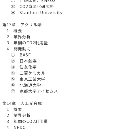
⑦ 凸版印刷、ENEOS
⑧ CO2資源化研究所
⑨ Stanford University
第13章 アクリル酸
1 概要
2 業界分析
3 年間のCO2利用量
4 開発動向
① BASF
② 日本触媒
③ 住友化学
④ 三菱ケミカル
⑤ 東京工業大学
⑥ 北海道大学
⑦ 京都大学アイセムス
第14章 人工光合成
1 概要
2 業界分析
3 年間のCO2利用量
4 NEDO