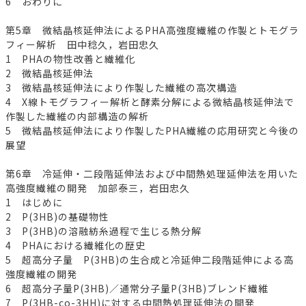
6 おわりに
第5章 微結晶核延伸法によるPHA高強度繊維の作製とトモグラ
フィー解析 田中稔久，岩田忠久
1 PHAの物性改善と繊維化
2 微結晶核延伸法
3 微結晶核延伸法により作製した繊維の高次構造
4 X線トモグラフィー解析と酵素分解による微結晶核延伸法で
作製した繊維の内部構造の解析
5 微結晶核延伸法により作製したPHA繊維の応用研究と今後の
展望
第6章 冷延伸・二段階延伸法および中間熱処理延伸法を用いた
高強度繊維の開発 加部泰三，岩田忠久
1 はじめに
2 P(3HB)の基礎物性
3 P(3HB)の溶融紡糸過程で生じる熱分解
4 PHAにおける繊維化の歴史
5 超高分子量 P(3HB)の生合成と冷延伸二段階延伸による高
強度繊維の開発
6 超高分子量P(3HB)／通常分子量P(3HB)ブレンド繊維
7 P(3HB-co-3HH)に対する中間熱処理延伸法の開発