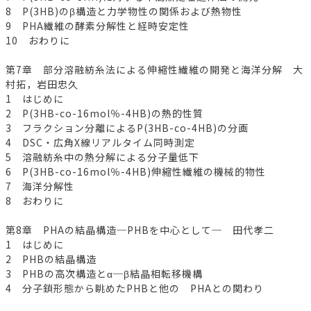
8 P(3HB)のβ構造と力学物性の関係および熱物性
9 PHA繊維の酵素分解性と経時安定性
10 おわりに
第7章 部分溶融紡糸法による伸縮性繊維の開発と海洋分解 大
村拓，岩田忠久
1 はじめに
2 P(3HB-co-16mol％-4HB)の熱的性質
3 フラクション分離によるP(3HB-co-4HB)の分画
4 DSC・広角X線リアルタイム同時測定
5 溶融紡糸中の熱分解による分子量低下
6 P(3HB-co-16mol％-4HB)伸縮性繊維の機械的物性
7 海洋分解性
8 おわりに
第8章 PHAの結晶構造─PHBを中心として─ 田代孝二
1 はじめに
2 PHBの結晶構造
3 PHBの高次構造とα─β結晶相転移機構
4 分子鎖形態から眺めたPHBと他の PHAとの関わり