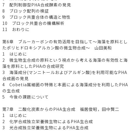
7 配列制御型PHA合成酵素の発見
8 ブロック配列の検証
9 ブロック共重合体の構造と物性
10 ブロック共重合の機構解析
11 おわりに
第6章 ブルーカーボンの有効活用を目指して～海藻を原料とし
たポリヒドロキシアルカン酸の微生物合成～ 山田美和
1 はじめに
2 微生物生合成の原料という視点から考える海藻の有効性と海
藻を原料としたPHAの合成研究
3 海藻成分(マンニトールおよびアルギン酸)を利用可能なPHA
合成菌の発見
4 Cobetia属細菌の特徴と本菌による海藻成分を利用したPHA
の生合成
5 今後の課題について
第7章 二酸化炭素からのPHA生合成 福居俊昭，田中賢二
1 はじめに
2 化学合成独立栄養微生物によるPHA生合成
3 光合成独立栄養微生物によるPHA生合成