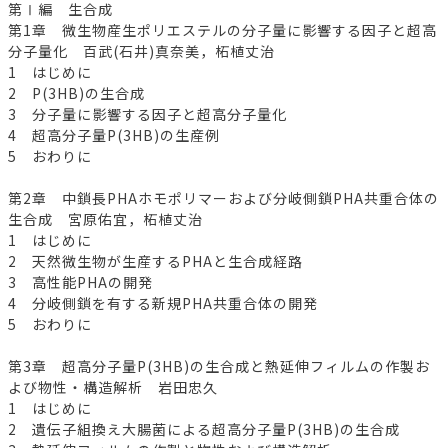
第Ⅰ編 生合成
第1章 微生物産生ポリエステルの分子量に影響する因子と超高
分子量化 百武(石井)真奈美，柘植丈治
1 はじめに
2 P(3HB)の生合成
3 分子量に影響する因子と超高分子量化
4 超高分子量P(3HB)の生産例
5 おわりに
第2章 中鎖長PHAホモポリマーおよび分岐側鎖PHA共重合体の
生合成 宮原佑宜，柘植丈治
1 はじめに
2 天然微生物が生産するPHAと生合成経路
3 高性能PHAの開発
4 分岐側鎖を有する新規PHA共重合体の開発
5 おわりに
第3章 超高分子量P(3HB)の生合成と熱延伸フィルムの作製お
よび物性・構造解析 岩田忠久
1 はじめに
2 遺伝子組換え大腸菌による超高分子量P(3HB)の生合成