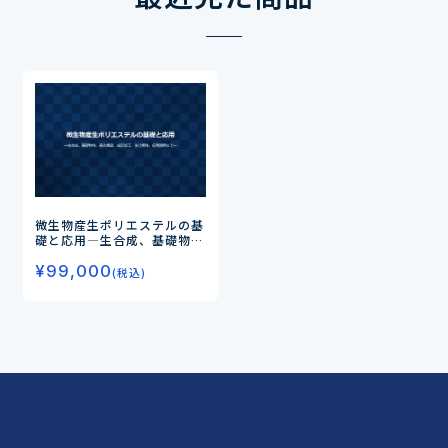
微生物産生ポリエステルの基
礎と応用
―生合成、基礎物
性、高次構造、成形加工、生
¥
99,000
分解性、応用展開まで―
(税込)