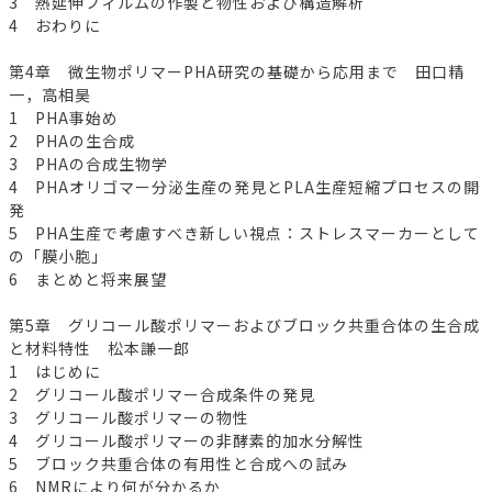
3 熱延伸フィルムの作製と物性および構造解析
4 おわりに
第4章 微生物ポリマーPHA研究の基礎から応用まで 田口精
一，高相昊
1 PHA事始め
2 PHAの生合成
3 PHAの合成生物学
4 PHAオリゴマー分泌生産の発見とPLA生産短縮プロセスの開
発
5 PHA生産で考慮すべき新しい視点：ストレスマーカーとして
の「膜小胞」
6 まとめと将来展望
第5章 グリコール酸ポリマーおよびブロック共重合体の生合成
と材料特性 松本謙一郎
1 はじめに
2 グリコール酸ポリマー合成条件の発見
3 グリコール酸ポリマーの物性
4 グリコール酸ポリマーの非酵素的加水分解性
5 ブロック共重合体の有用性と合成への試み
6 NMRにより何が分かるか