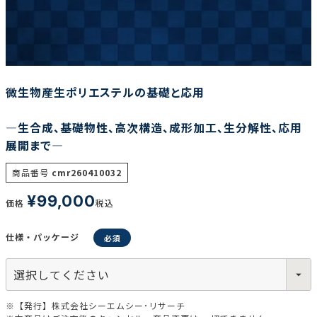
調査の種類で選ぶ
微生物産生ポリエステルの基礎と応用
―生合成、基礎物性、高次構造、成形加工、生分解性、応用
展開まで―
リセット
検索する
商品番号
cmr260410032
¥
99,000
価格
税込
仕様・パッケージ
※【発行】株式会社シーエムシー･リサーチ