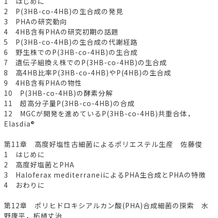
1 はじめに
2 P(3HB-co-4HB)の生合成の発見
3 PHAの研究動向
4 4HB含有PHAの研究初期の話題
5 P(3HB-co-4HB)の生合成の代謝経路
6 野生株でのP(3HB-co-4HB)の生合成
7 遺伝子組換え株でのP(3HB-co-4HB)の生合成
8 高4HB比率P(3HB-co-4HB)やP(4HB)の生合成
9 4HB含有PHAの物性
10 P(3HB-co-4HB)の酵素分解
11 超高分子量P(3HB-co-4HB)の合成
12 MGCが開発を進めているP(3HB-co-4HB)共重合体，
Elasdia®
第11章 高度好塩性古細菌によるポリエステル生産 佐藤俊
1 はじめに
2 高度好塩菌とPHA
3 Haloferax mediterraneiによるPHA生合成とPHAの特徴
4 おわりに
第12章 ポリヒドロキシアルカン酸(PHA)合成細菌の探索 水
野康平，柘植丈治