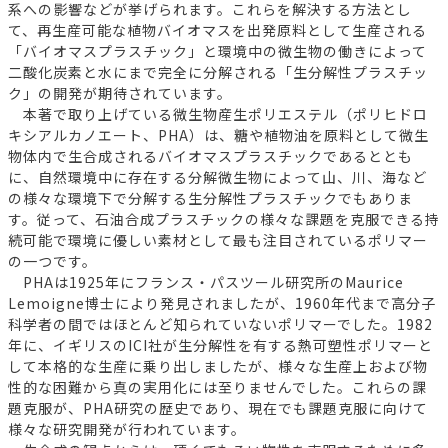
系への影響などが挙げられます。これらを解決する方法とし
て、再生産可能な植物バイオマスを出発原料として生産される
「バイオマスプラスチック」と環境中の微生物の働きによって
二酸化炭素と水にまで完全に分解される「生分解性プラスチッ
ク」の開発が期待されています。
本著で取り上げている微生物産生ポリエステル（ポリヒドロ
キシアルカノエート、PHA）は、糖や植物油を原料として微生
物体内で生合成されるバイオマスプラスチックであるととも
に、自然環境中に存在する分解微生物によって山、川、海など
の様々な環境下で分解する生分解性プラスチックでもありま
す。従って、石油合成プラスチックの様々な課題を克服できる持
続可能で環境に優しい素材として最も注目されているポリマー
の一つです。
PHAは1925年にフランス・パスツール研究所のMaurice
Lemoigne博士により発見されましたが、1960年代まで高分子
科学者の間ではほとんど知られていないポリマーでした。1982
年に、イギリスのICI社が生分解性を有する熱可塑性ポリマーと
して本格的な生産に乗り出しましたが、様々な生産上および物
性的な困難から真の実用化には至りませんでした。これらの課
題克服が、PHA研究の歴史であり、現在でも課題克服に向けて
様々な研究開発が行われています。