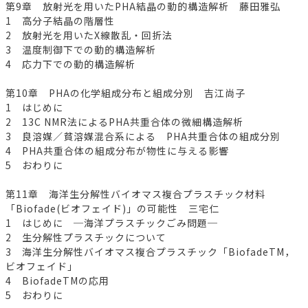
第9章 放射光を用いたPHA結晶の動的構造解析 藤田雅弘
1 高分子結晶の階層性
2 放射光を用いたX線散乱・回折法
3 温度制御下での動的構造解析
4 応力下での動的構造解析
第10章 PHAの化学組成分布と組成分別 吉江尚子
1 はじめに
2 13C NMR法によるPHA共重合体の微細構造解析
3 良溶媒／貧溶媒混合系による PHA共重合体の組成分別
4 PHA共重合体の組成分布が物性に与える影響
5 おわりに
第11章 海洋生分解性バイオマス複合プラスチック材料
「Biofade(ビオフェイド)」の可能性 三宅仁
1 はじめに ─海洋プラスチックごみ問題─
2 生分解性プラスチックについて
3 海洋生分解性バイオマス複合プラスチック「BiofadeTM，
ビオフェイド」
4 BiofadeTMの応用
5 おわりに