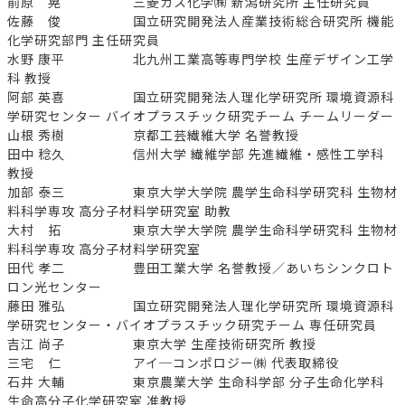
前原 晃 三菱ガス化学㈱ 新潟研究所 主任研究員
佐藤 俊 国立研究開発法人産業技術総合研究所 機能
化学研究部門 主任研究員
水野 康平 北九州工業高等専門学校 生産デザイン工学
科 教授
阿部 英喜 国立研究開発法人理化学研究所 環境資源科
学研究センター バイオプラスチック研究チーム チームリーダー
山根 秀樹 京都工芸繊維大学 名誉教授
田中 稔久 信州大学 繊維学部 先進繊維・感性工学科
教授
加部 泰三 東京大学大学院 農学生命科学研究科 生物材
料科学専攻 高分子材料学研究室 助教
大村 拓 東京大学大学院 農学生命科学研究科 生物材
料科学専攻 高分子材料学研究室
田代 孝二 豊田工業大学 名誉教授／あいちシンクロト
ロン光センター
藤田 雅弘 国立研究開発法人理化学研究所 環境資源科
学研究センター・バイオプラスチック研究チーム 専任研究員
吉江 尚子 東京大学 生産技術研究所 教授
三宅 仁 アイ─コンポロジー㈱ 代表取締役
石井 大輔 東京農業大学 生命科学部 分子生命化学科
生命高分子化学研究室 准教授