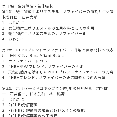
第Ⅲ編 生分解性・生体吸収
第1章 微生物産生ポリエステルナノファイバーの作製と生体吸
収性評価 石井大輔
1 はじめに
2 微生物産生ポリエステルの医用材料としての利用
3 微生物産生ポリエステルのナノファイバー化
4 おわりに
第2章 PHBHブレンドナノファイバーの作製と医療材料への応
用 田中稔久，Rina Afiani Rebia
1 ナノファイバーについて
2 PHBH/PVAブレンドナノファイバーの開発
3 天然抗菌剤を添加したPHBHブレンドナノファイバーの開発
4 PHBHブレンドナノファイバーの研究開発と今後の展望
第3章 ポリ(3─ヒドロキシブタン酸)加水分解酵素 粕谷健
一，石井俊一，鈴木美和，橘 熊野
1 はじめに
2 P(3HB)分解酵素
3 P(3HB)分解酵素の構造と各ドメインの機能
4 P(3HB)分解酵素の作用機構