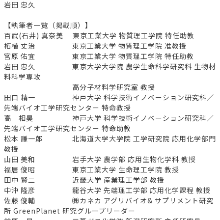
岩田 忠久
【執筆者一覧（掲載順）】
百武(石井) 真奈美 東京工業大学 物質理工学院 特任助教
柘植 丈治 東京工業大学 物質理工学院 准教授
宮原 佑宜 東京工業大学 物質理工学院 特任助教
岩田 忠久 東京大学大学院 農学生命科学研究科 生物材
料科学専攻
高分子材料学研究室 教授
田口 精一 神戸大学 科学技術イノベーション研究科／
先端バイオ工学研究センター 特命教授
高 相昊 神戸大学 科学技術イノベーション研究科／
先端バイオ工学研究センター 特命助教
松本 謙一郎 北海道大学大学院 工学研究院 応用化学部門
教授
山田 美和 岩手大学 農学部 応用生物化学科 教授
福居 俊昭 東京工業大学 生命理工学院 教授
田中 賢二 近畿大学 産業理工学部 教授
中沖 隆彦 龍谷大学 先端理工学部 応用化学課程 教授
佐藤 俊輔 ㈱カネカ アグリバイオ& サプリメント研究
所 GreenPlanet 研究グループリーダー