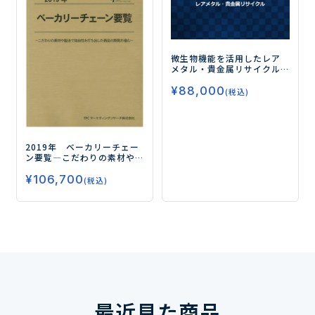
微生物機能を活用したレア
メタル・貴金属リサイクル
ー最新の研究動向と技術
¥
88,000
シーズー
(税込)
2019年 ベーカリーチェー
ン要覧
―こだわりの素材や
製法で独自性を打ち出した
¥
106,700
商品の開発が進む―
(税込)
最近見た商品