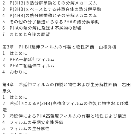
2 P(3HB)の熱分解挙動とその分解メカニズム
3 P(3HB)をベースとする共重合体の熱分解挙動
4 P(4HB)の熱分解挙動とその分解メカニズム
5 その他の分子構造からなるPHAの熱分解挙動
6 PHAの熱分解に及ぼす不純物の影響
7 まとめと今後の展望
第3章 PHBH延伸フィルムの作製と物性評価 山根秀樹
1 はじめに
2 PHA一軸延伸フィルム
3 PHA二軸延伸フィルム
4 おわりに
第4章 冷延伸フィルムの作製と物性および生分解性評価 岩田
忠久
1 はじめに
2 冷延伸によるP(3HB)高強度フィルムの作製と物性および構
造
3 冷延伸によるPHA高強度フィルムの作製と物性および構造
4 フィルムの長期安定性評価
5 フィルムの生分解性