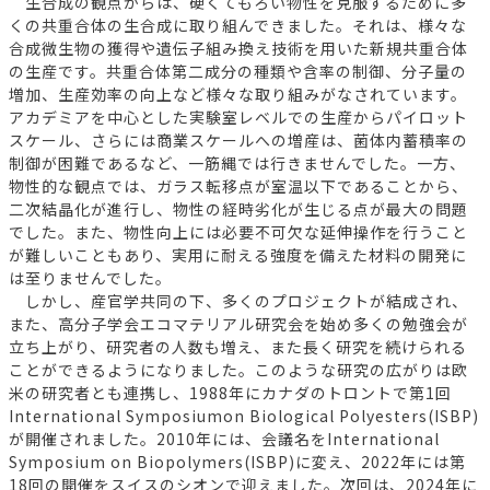
生合成の観点からは、硬くてもろい物性を克服するために多
くの共重合体の生合成に取り組んできました。それは、様々な
合成微生物の獲得や遺伝子組み換え技術を用いた新規共重合体
の生産です。共重合体第二成分の種類や含率の制御、分子量の
増加、生産効率の向上など様々な取り組みがなされています。
アカデミアを中心とした実験室レベルでの生産からパイロット
スケール、さらには商業スケールへの増産は、菌体内蓄積率の
制御が困難であるなど、一筋縄では行きませんでした。一方、
物性的な観点では、ガラス転移点が室温以下であることから、
二次結晶化が進行し、物性の経時劣化が生じる点が最大の問題
でした。また、物性向上には必要不可欠な延伸操作を行うこと
が難しいこともあり、実用に耐える強度を備えた材料の開発に
は至りませんでした。
しかし、産官学共同の下、多くのプロジェクトが結成され、
また、高分子学会エコマテリアル研究会を始め多くの勉強会が
立ち上がり、研究者の人数も増え、また長く研究を続けられる
ことができるようになりました。このような研究の広がりは欧
米の研究者とも連携し、1988年にカナダのトロントで第1回
International Symposiumon Biological Polyesters(ISBP)
が開催されました。2010年には、会議名をInternational
Symposium on Biopolymers(ISBP)に変え、2022年には第
18回の開催をスイスのシオンで迎えました。次回は、2024年に