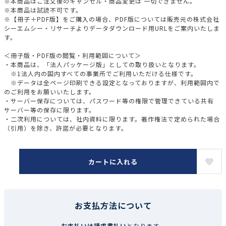
※本商品はご注文後のキャンセル・商品変更は 一切できません。
※本商品は試読不可です。
※【冊子＋PDF版】をご購入の場合、PDF版については販売元の株式会社
シーエムシー・リサーチよりデータダウンロード用URLをご案内いたしま
す。
＜冊子版・PDF版の閲覧・利用範囲について＞
・本商品は、「法人パッケージ版」としての取り扱いとなります。
※1法人内の国内すべての事業所でご利用いただける仕様です。
※データは全ページ印刷できる設定となっておりますが、利用範囲内で
のご利用をお願いいたします。
・サーバー保存については、パスワード等の権限で管理できている共有
サーバー等の保存に限ります。
・二次利用については、社内資料に限ります。著作権法で定められた場合
（引用）を除き、許諾が必要となります。
カートに入れる
お支払方法について
お支払いは請求書払い
となります。