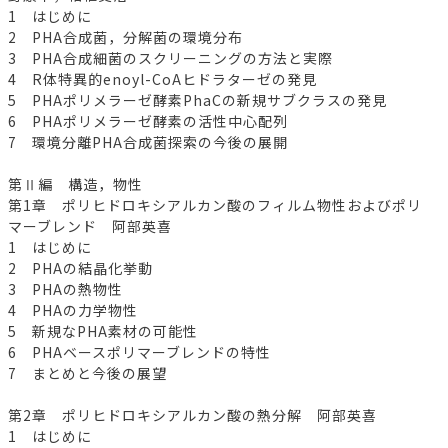
1 はじめに
2 PHA合成菌，分解菌の環境分布
3 PHA合成細菌のスクリーニングの方法と実際
4 R体特異的enoyl-CoAヒドラターゼの発見
5 PHAポリメラーゼ酵素PhaCの新規サブクラスの発見
6 PHAポリメラーゼ酵素の活性中心配列
7 環境分離PHA合成菌探索の今後の展開
第Ⅱ編 構造，物性
第1章 ポリヒドロキシアルカン酸のフィルム物性およびポリ
マーブレンド 阿部英喜
1 はじめに
2 PHAの結晶化挙動
3 PHAの熱物性
4 PHAの力学物性
5 新規なPHA素材の可能性
6 PHAベースポリマーブレンドの特性
7 まとめと今後の展望
第2章 ポリヒドロキシアルカン酸の熱分解 阿部英喜
1 はじめに