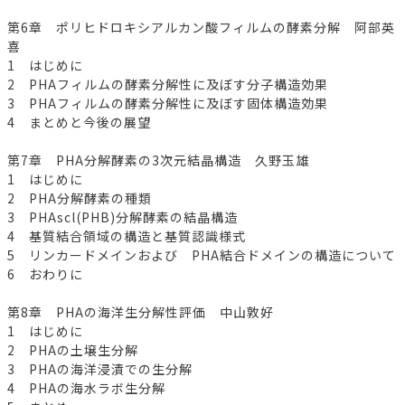
第6章 ポリヒドロキシアルカン酸フィルムの酵素分解 阿部英
喜
1 はじめに
2 PHAフィルムの酵素分解性に及ぼす分子構造効果
3 PHAフィルムの酵素分解性に及ぼす固体構造効果
4 まとめと今後の展望
第7章 PHA分解酵素の3次元結晶構造 久野玉雄
1 はじめに
2 PHA分解酵素の種類
3 PHAscl(PHB)分解酵素の結晶構造
4 基質結合領域の構造と基質認識様式
5 リンカードメインおよび PHA結合ドメインの構造について
6 おわりに
第8章 PHAの海洋生分解性評価 中山敦好
1 はじめに
2 PHAの土壌生分解
3 PHAの海洋浸漬での生分解
4 PHAの海水ラボ生分解