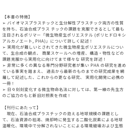
【本書の特徴】
➢ バイオマスプラスチックと生分解性プラスチック両方の性質
を持ち、石油合成プラス チックの課題を克服できるとして最も
注目されるポリマー「微生物産生ポリエステル (ポリヒドロキシ
アルカノエート, PHA)」について詳しく記述！
➢ 実用化が難しいとされてきた微生物産生ポリエステルについ
て、生合成の観点、 商業スケールへの増産、構造・物性などの
課題克服から実用化に向けてまで様々な 研究を詳述！
➢ 非常に多くの異なる専門分野研究者が集い PHA の研究を進め
ている事実を踏まえ、 過去から最新のものまでの研究成果を網
羅して記述した、これからの更なる研究、 実用化開発に必携の
一冊！
➢ 日々刻刻変化する微生物命名法に対しては、第一線の先生方
のご協力のもと新旧対照表を作成！
【刊行にあたって】
現在、石油合成プラスチックの抱える地球規模の課題とし
て、石油資源の枯渇、焼却時に発生する二酸化炭素による地球
温暖化、環境中で分解されないことによる環境破壊および生態