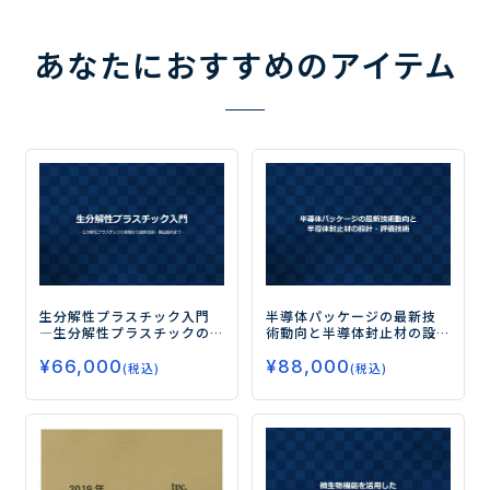
あなたにおすすめのアイテム
生分解性プラスチック入門
半導体パッケージの最新技
―生分解性プラスチックの
術動向と半導体封止材の設
基礎から最新技術・製品動
計・評価技術
¥
66,000
¥
88,000
向まで―
(税込)
(税込)