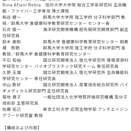
Rina Afiani Rebia 信州大学大学院 総合工学系研究科 生命機
能・ファイバー工学専攻 博士課程
粕谷 健一 群馬大学大学院 理工学府 分子科学部門 教
授／群馬大学 食健康科学教育研究センター センター長
石井 俊一 海洋研究開発機構 超先鋭研究開発部門 副主
任研究員
鈴木 美和 群馬大学 食健康科学教育研究センター 助教
橘 熊野 群馬大学大学院 理工学府 分子科学部門 准
教授／群馬大学 食健康科学教育研究センター
平石 知裕 国立研究開発法人 理化学研究所 環境資源科
学研究センター バイオプラスチック研究チーム 専任研究員
久野 玉雄 国立研究開発法人 理化学研究所 生命機能科
学研究センター 専任研究員
中山 敦好 国立研究開発法人 産業技術総合研究所 バイ
オメディカル研究部門 主任研究員
菊地 貴子 一般社団法人化学物質評価研究機構 高分子
技術部 主管研究員
佐藤 拓己 東京工科大学 応用生物学部 アンチエイジン
グフード研究室 教授
【構成および内容】