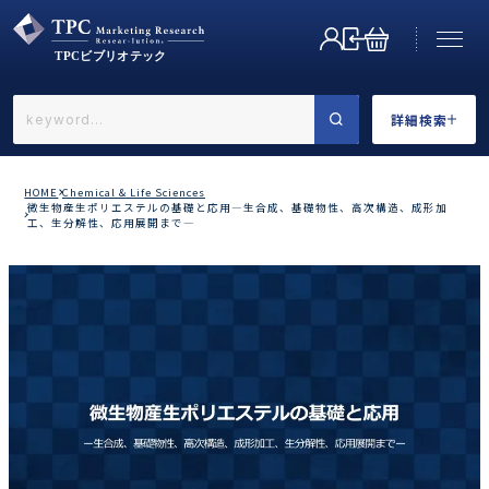
詳細検索
←戻る
詳細検索
HOME
Chemical & Life Sciences
微生物産生ポリエステルの基礎と応用―生合成、基礎物性、高次構造、成形加
工、生分解性、応用展開まで―
業界で選ぶ
カテゴリで選ぶ