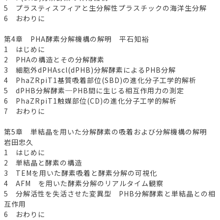
5 プラスティスフィアと生分解性プラスチックの海洋生分解
6 おわりに
第4章 PHA酵素分解機構の解明 平石知裕
1 はじめに
2 PHAの構造とその分解酵素
3 細胞外dPHAscl(dPHB)分解酵素によるPHB分解
4 PhaZRpiT1基質吸着部位(SBD)の進化分子工学的解析
5 dPHB分解酵素─PHB間に生じる相互作用力の測定
6 PhaZRpiT1触媒部位(CD)の進化分子工学的解析
7 おわりに
第5章 単結晶を用いた分解酵素の吸着および分解機構の解明
岩田忠久
1 はじめに
2 単結晶と酵素の構造
3 TEMを用いた酵素吸着と酵素分解の可視化
4 AFM を用いた酵素分解のリアルタイム観察
5 分解活性を失活させた変異型 PHB分解酵素と単結晶との相
互作用
6 おわりに