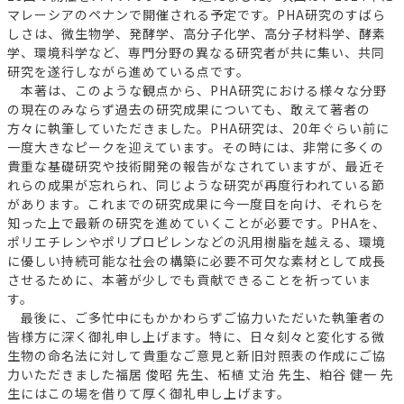
マレーシアのペナンで開催される予定です。PHA研究のすばら
しさは、微生物学、発酵学、高分子化学、高分子材料学、酵素
学、環境科学など、専門分野の異なる研究者が共に集い、共同
研究を遂行しながら進めている点です。
本著は、このような観点から、PHA研究における様々な分野
の現在のみならず過去の研究成果についても、敢えて著者の
方々に執筆していただきました。PHA研究は、20年ぐらい前に
一度大きなピークを迎えています。その時には、非常に多くの
貴重な基礎研究や技術開発の報告がなされていますが、最近そ
れらの成果が忘れられ、同じような研究が再度行われている節
があります。これまでの研究成果に今一度目を向け、それらを
知った上で最新の研究を進めていくことが必要です。PHAを、
ポリエチレンやポリプロピレンなどの汎用樹脂を越える、環境
に優しい持続可能な社会の構築に必要不可欠な素材として成長
させるために、本著が少しでも貢献できることを祈っていま
す。
最後に、ご多忙中にもかかわらずご協力いただいた執筆者の
皆様方に深く御礼申し上げます。特に、日々刻々と変化する微
生物の命名法に対して貴重なご意見と新旧対照表の作成にご協
力いただきました福居 俊昭 先生、柘植 丈治 先生、粕谷 健一 先
生にはこの場を借りて厚く御礼申し上げます。