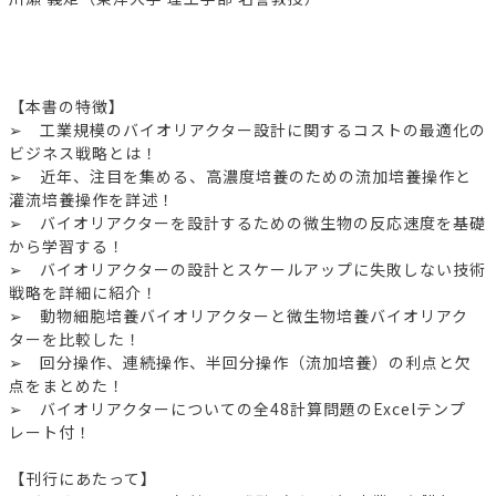
【本書の特徴】
➢ 工業規模のバイオリアクター設計に関するコストの最適化の
ビジネス戦略とは！
➢ 近年、注目を集める、高濃度培養のための流加培養操作と
灌流培養操作を詳述！
➢ バイオリアクターを設計するための微生物の反応速度を基礎
から学習する！
➢ バイオリアクターの設計とスケールアップに失敗しない技術
戦略を詳細に紹介！
➢ 動物細胞培養バイオリアクターと微生物培養バイオリアク
ターを比較した！
➢ 回分操作、連続操作、半回分操作（流加培養）の利点と欠
点をまとめた！
➢ バイオリアクターについての全48計算問題のExcelテンプ
レート付！
【刊行にあたって】