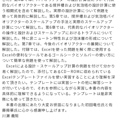
的なバイオリアクターである撹拌槽および気泡塔の設計計算に使
う相関式を含めて解説した。実際の設計計算について例題を
使って具体的に解説した。第5章では、撹拌槽および気泡塔バイ
オリアクターのスケールアップの手法と実際のスケールアップ
計算について解説した。第6章では、代表的なバイオリアクター
の操作と設計およびスケールアップにおけるトラブルについて
解説した。特に非ニュートン特性および泡沫層の形成について
解説した。第7章では、今後のバイオリアクターの展開について
解説した。付録では、Excelを使った問題を解く際に使用する
Excelの便利なツールであるゴールシークとソルバーの使い方に
ついて簡単な例題を使って解説した。
Excelによる設計・スケールアップ計算の例題を付けて分かり
易く解説したので、添付してあるCD－ROMに収められている
Excelテンプレートファイルを使い実習することにより理解を深
めて頂きたい。テンプレートには実習シートの他に解答シート
が付いているので、それを参照にしながら実習し本書の内容を
具体的に理解できるようになっている。テンプレートは是非実
務にも使って頂きたい。
本書の出版にあたり大変お世話になりました初田竜也氏と佐
藤舜華氏に心から感謝申し上げます。
川瀬 義矩