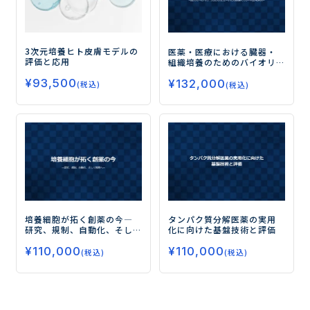
3次元培養ヒト皮膚モデルの
医薬・医療における臓器・
評価と応用
組織培養のためのバイオリ
アクターの設計とスケール
¥
93,500
¥
132,000
アップ
ー設計/スケールアッ
(税込)
(税込)
プ、プロセスシミュレー
ションのExcelテンプレート
(CD-ROM)付ー
培養細胞が拓く創薬の今
―
タンパク質分解医薬の実用
研究、規制、自動化、そし
化に向けた基盤技術と評価
て教育へ―
¥
110,000
¥
110,000
(税込)
(税込)