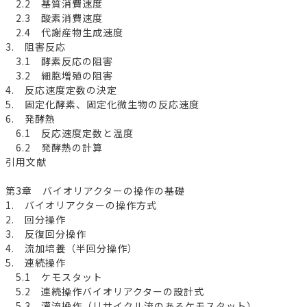
2.2 基質消費速度
2.3 酸素消費速度
2.4 代謝産物生成速度
3. 阻害反応
3.1 酵素反応の阻害
3.2 細胞増殖の阻害
4. 反応速度定数の決定
5. 固定化酵素、固定化微生物の反応速度
6. 発酵熱
6.1 反応速度定数と温度
6.2 発酵熱の計算
引用文献
第3章 バイオリアクターの操作の基礎
1. バイオリアクターの操作方式
2. 回分操作
3. 反復回分操作
4. 流加培養（半回分操作）
5. 連続操作
5.1 ケモスタット
5.2 連続操作バイオリアクターの設計式
5.3 灌流操作（リサイクル流のあるケモスタット）