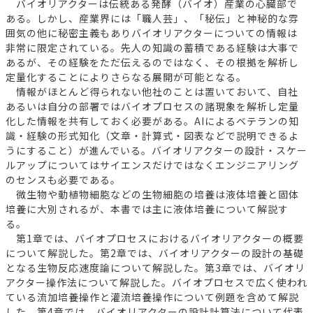
バイオリアクターは伝統ある発酵（バイオ）産業の心臓部で
ある。しかし、産業界には「職人芸」、「秘伝」と神秘的な雰
囲気の他に秘密主義もありバイオリアクターについての情報は
非常に限定されている。先人の知識の蓄積である経験は大事で
あるが、その経験をただ伝えるのではなく、その根拠を解析し
定量化することによりさらなる展開が可能となる。
情報がほとんど得られない他社のことは置いておいて、自社
あるいは自分の部署ではバイオプロセスの諸現象を解析し定量
化した情報を共有しておく必要がある。AIによるベテランの知
識・経験の形式知化（文章・計算式・図表などで説明できるよ
うにすること）が進んでいる。バイオリアクターの設計・スケー
ルアップについてはサイエンスだけではなくエンジニアリング
のセンスも必要である。
微生物や動植物細胞などの生物細胞の培養は液体培養と固体
培養に大別されるが、本書では主に液体培養について解説す
る。
第1章では、バイオプロセスにおけるバイオリアクターの概要
について解説した。第2章では、バイオリアクターの設計の基礎
となる生物反応速度論について解説した。第3章では、バイオリ
アクター操作法について解説した。バイオプロセスで広く使われ
ている流加培養操作と灌流培養操作について例題を含めて解説
した。第4章では、バイオリアクターの設計計算法について代表