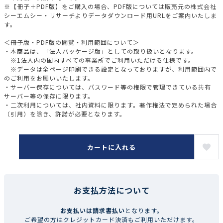
※【冊子＋PDF版】をご購入の場合、PDF版については販売元の株式会社
シーエムシー・リサーチよりデータダウンロード用URLをご案内いたしま
す。
＜冊子版・PDF版の閲覧・利用範囲について＞
・本商品は、「法人パッケージ版」としての取り扱いとなります。
※1法人内の国内すべての事業所でご利用いただける仕様です。
※データは全ページ印刷できる設定となっておりますが、利用範囲内で
のご利用をお願いいたします。
・サーバー保存については、パスワード等の権限で管理できている共有
サーバー等の保存に限ります。
・二次利用については、社内資料に限ります。著作権法で定められた場合
（引用）を除き、許諾が必要となります。
カートに入れる
お支払方法について
お支払いは請求書払い
となります。
ご希望の方はクレジットカード決済もご利用いただけます。