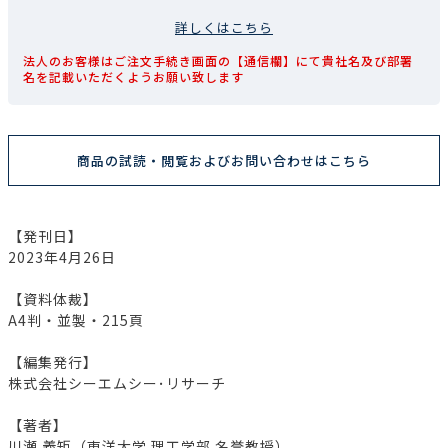
詳しくはこちら
法人のお客様はご注文手続き画面の【通信欄】にて貴社名及び部署
名を記載いただくようお願い致します
商品の試読・閲覧およびお問い合わせはこちら
【発刊日】
2023年4月26日
【資料体裁】
A4判・並製・215頁
【編集発行】
株式会社シーエムシー･リサーチ
【著者】
川瀬 義矩（東洋大学 理工学部 名誉教授）