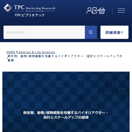
詳細検索
←戻る
詳細検索
HOME
Chemical & Life Sciences
微生物、動物/植物細胞を培養するバイオリアクター：設計とスケールアップの
基礎
業界で選ぶ
カテゴリで選ぶ