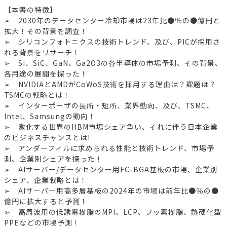
【本書の特徴】
➢ 2030年のデータセンター冷却市場は23年比●％の●億円と
拡大！その背景を調査！
➢ シリコンフォトニクスの技術トレンド、及び、PICが採用さ
れる背景をリサーチ！
➢ Si、SiC、GaN、Ga2O3の各半導体の市場予測、その背景、
各用途の展開を探った！
➢ NVIDIAとAMDがCoWoS技術を採用する理由は？課題は？
TSMCの戦略とは！
➢ インターポーザの長所・短所、業界動向、及び、TSMC、
Intel、Samsungの動向！
➢ 激化する世界のHBM市場シェア争い、それに伴う日本企業
のビジネスチャンスとは!
➢ アンダーフィルに求められる性能と技術トレンド、市場予
測、企業別シェアを探った！
➢ AIサーバー/データセンター用FC-BGA基板の市場、企業別
シェア、企業戦略とは！
➢ AIサーバー用高多層基板の2024年の市場は前年比●％の●
億円に拡大すると予測！
➢ 高周波用の低誘電樹脂のMPI、LCP、フッ素樹脂、熱硬化型
PPEなどの市場予測！