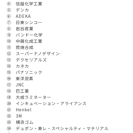
④ 信越化学工業
⑤ デンカ
⑥ ADEKA
⑦ 日東シンコー
⑧ 岩谷産業
⑨ バンドー化学
⑩ 中興化成工業
⑪ 燃焼合成
⑫ スーパーナノデザイン
⑬ デクセリアルズ
⑭ カネカ
⑮ パナソニック
⑯ 東洋炭素
⑰ JNC
⑱ 巴工業
⑲ 大成ラミネーター
⑳ インキュベーション・アライアンス
㉑ Henkel
㉒ 3M
㉓ 横浜ゴム
㉔ デュポン・東レ・スペシャルティ・マテリアル