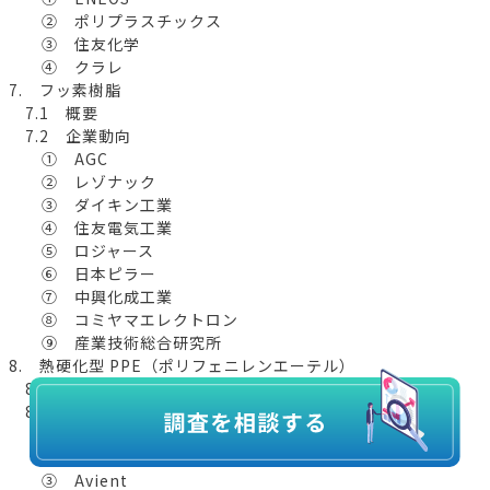
② ポリプラスチックス
③ 住友化学
④ クラレ
7. フッ素樹脂
7.1 概要
7.2 企業動向
① AGC
② レゾナック
③ ダイキン工業
④ 住友電気工業
⑤ ロジャース
⑥ 日本ピラー
⑦ 中興化成工業
⑧ コミヤマエレクトロン
⑨ 産業技術総合研究所
8. 熱硬化型 PPE（ポリフェニレンエーテル）
8.1 概要
8.2 企業動向
① 旭化成
② 日立製作所
③ Avient