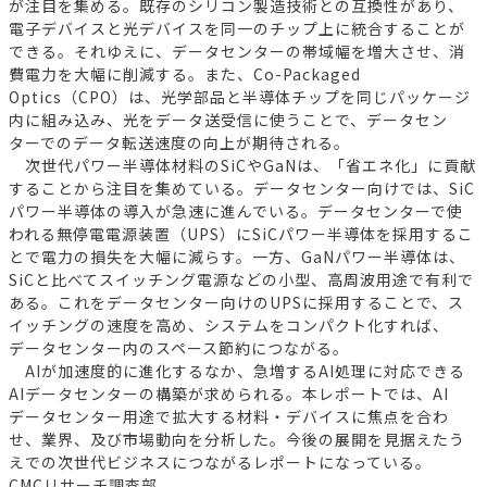
が注目を集める。既存のシリコン製造技術との互換性があり、
電子デバイスと光デバイスを同一のチップ上に統合することが
できる。それゆえに、データセンターの帯域幅を増大させ、消
費電力を大幅に削減する。また、Co-Packaged
Optics（CPO）は、光学部品と半導体チップを同じパッケージ
内に組み込み、光をデータ送受信に使うことで、データセン
ターでのデータ転送速度の向上が期待される。
次世代パワー半導体材料のSiCやGaNは、「省エネ化」に貢献
することから注目を集めている。データセンター向けでは、SiC
パワー半導体の導入が急速に進んでいる。データセンターで使
われる無停電電源装置（UPS）にSiCパワー半導体を採用するこ
とで電力の損失を大幅に減らす。一方、GaNパワー半導体は、
SiCと比べてスイッチング電源などの小型、高周波用途で有利で
ある。これをデータセンター向けのUPSに採用することで、ス
イッチングの速度を高め、システムをコンパクト化すれば、
データセンター内のスペース節約につながる。
AIが加速度的に進化するなか、急増するAI処理に対応できる
AIデータセンターの構築が求められる。本レポートでは、AI
データセンター用途で拡大する材料・デバイスに焦点を合わ
せ、業界、及び市場動向を分析した。今後の展開を見据えたう
えでの次世代ビジネスにつながるレポートになっている。
CMCリサーチ調査部