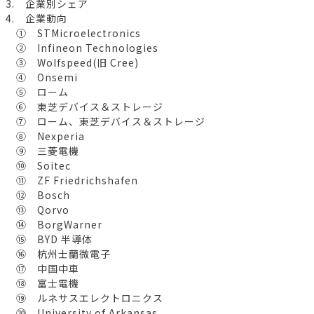
3. 企業別シェア
4. 企業動向
① STMicroelectronics
② Infineon Technologies
③ Wolfspeed(旧 Cree)
④ Onsemi
⑤ ローム
⑥ 東芝デバイス＆ストレージ
⑦ ローム、東芝デバイス＆ストレージ
⑧ Nexperia
⑨ 三菱電機
⑩ Soitec
⑪ ZF Friedrichshafen
⑫ Bosch
⑬ Qorvo
⑭ BorgWarner
⑮ BYD 半導体
⑯ 杭州士蘭微電子
⑰ 中国中車
⑱ 富士電機
⑲ ルネサスエレクトロニクス
⑳ University of Arkansas