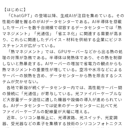
【はじめに】
「ChatGPT」の登場以降、生成AIが注目を集めている。その
性能の鍵を握るのがAIデータセンターである。AI半導体を搭載
したサーバーを数千台規模で収容するデータセンターでは「熱
マネジメント」「光通信」「省エネ化」に関連する需要が高ま
り、これらに関連したデバイス・材料を供給する企業にビジネ
スチャンスが広がっている。
「熱マネジメント」では、GPUサーバーなどから出る熱の処
理の対策が急務である。半導体は発熱体であり、その熱を制御
しないと熱暴走する。AIサーバーの増加で省電力の観点からも
熱マネジメントの重要性が増している。空冷や水冷などによる
サーバーの放熱を含め、データセンターから熱を除去するシス
テムが欠かせない。
各地で新設が続くデータセンター内では、高性能サーバー間
の接続に「光通信」が寄与している。光ファイバーケーブルな
ど大容量データ送信に適した機器や設備の導入が進められてい
る。AIデータセンターでは従来のデータセンターに比べて光
ファイバーケーブルの配線量が大幅に増える。
近年、シリコン基板上に、光導波路、光スイッチ、光変調
器、受光器などの素子を集積する技術のシリコンフォトニクス