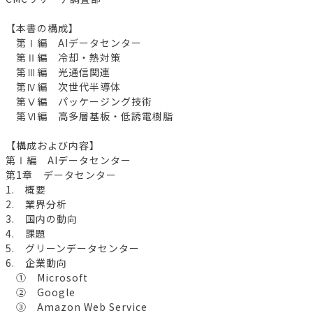
【本書の構成】
第Ⅰ編 AIデータセンター
第Ⅱ編 冷却・熱対策
第Ⅲ編 光通信関連
第Ⅳ編 次世代半導体
第Ⅴ編 パッケージング技術
第Ⅵ編 高多層基板・低誘電樹脂
【構成および内容】
第Ⅰ編 AIデータセンター
第1章 データセンター
1. 概要
2. 業界分析
3. 国内の動向
4. 課題
5. グリーンデータセンター
6. 企業動向
① Microsoft
② Google
③ Amazon Web Service