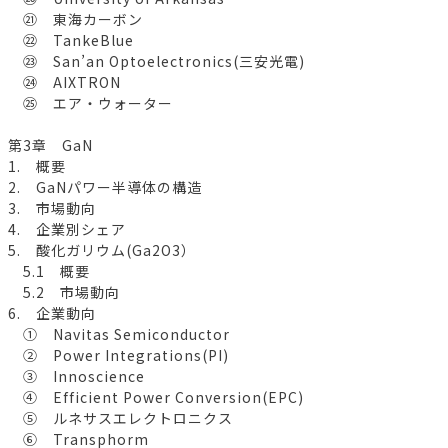
㉑ 東海カーボン
㉒ TankeBlue
㉓ San’an Optoelectronics(三安光電)
㉔ AIXTRON
㉕ エア・ウォーター
第3章 GaN
1. 概要
2. GaNパワー半導体の構造
3. 市場動向
4. 企業別シェア
5. 酸化ガリウム(Ga2O3）
5.1 概要
5.2 市場動向
6. 企業動向
① Navitas Semiconductor
② Power Integrations(PI)
③ Innoscience
④ Efficient Power Conversion(EPC)
⑤ ルネサスエレクトロニクス
⑥ Transphorm