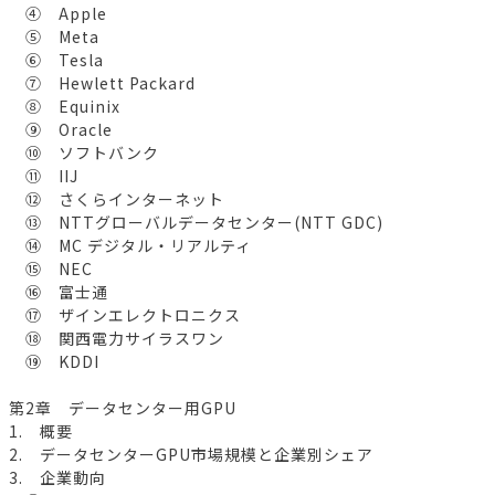
④ Apple
⑤ Meta
⑥ Tesla
⑦ Hewlett Packard
⑧ Equinix
⑨ Oracle
⑩ ソフトバンク
⑪ IIJ
⑫ さくらインターネット
⑬ NTTグローバルデータセンター(NTT GDC)
⑭ MC デジタル・リアルティ
⑮ NEC
⑯ 富士通
⑰ ザインエレクトロニクス
⑱ 関西電力サイラスワン
⑲ KDDI
第2章 データセンター用GPU
1. 概要
2. データセンターGPU市場規模と企業別シェア
3. 企業動向