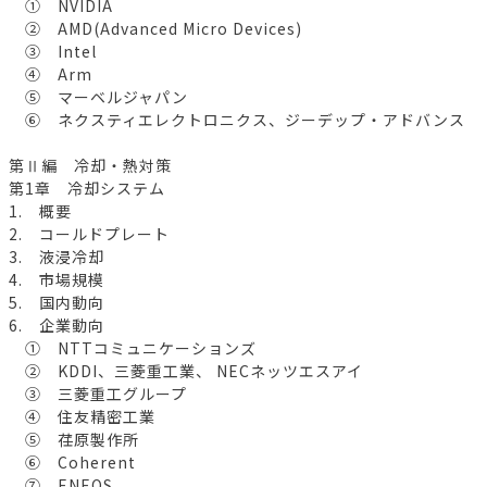
① NVIDIA
② AMD(Advanced Micro Devices)
③ Intel
④ Arm
⑤ マーベルジャパン
⑥ ネクスティエレクトロニクス、ジーデップ・アドバンス
第Ⅱ編 冷却・熱対策
第1章 冷却システム
1. 概要
2. コールドプレート
3. 液浸冷却
4. 市場規模
5. 国内動向
6. 企業動向
① NTTコミュニケーションズ
② KDDI、三菱重工業、 NECネッツエスアイ
③ 三菱重工グループ
④ 住友精密工業
⑤ 荏原製作所
⑥ Coherent
⑦ ENEOS