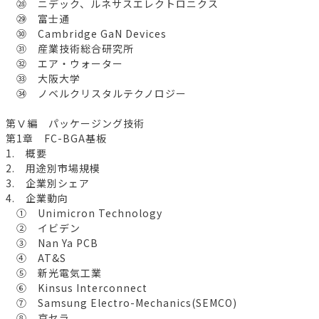
㉘ ニデック、ルネサスエレクトロニクス
㉙ 富士通
㉚ Cambridge GaN Devices
㉛ 産業技術総合研究所
㉜ エア・ウォーター
㉝ 大阪大学
㉞ ノベルクリスタルテクノロジー
第Ⅴ編 パッケージング技術
第1章 FC-BGA基板
1. 概要
2. 用途別市場規模
3. 企業別シェア
4. 企業動向
① Unimicron Technology
② イビデン
③ Nan Ya PCB
④ AT&S
⑤ 新光電気工業
⑥ Kinsus Interconnect
⑦ Samsung Electro-Mechanics(SEMCO)
⑧ 京セラ