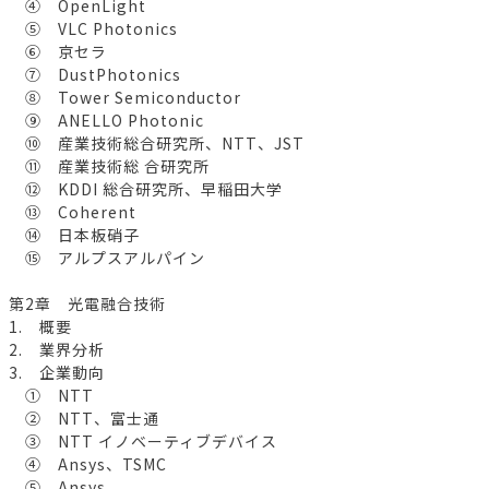
④ OpenLight
⑤ VLC Photonics
⑥ 京セラ
⑦ DustPhotonics
⑧ Tower Semiconductor
⑨ ANELLO Photonic
⑩ 産業技術総合研究所、NTT、JST
⑪ 産業技術総 合研究所
⑫ KDDI 総合研究所、早稲田大学
⑬ Coherent
⑭ 日本板硝子
⑮ アルプスアルパイン
第2章 光電融合技術
1. 概要
2. 業界分析
3. 企業動向
① NTT
② NTT、富士通
③ NTT イノベーティブデバイス
④ Ansys、TSMC
⑤ Ansys