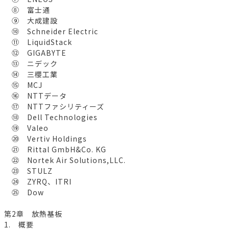
⑧ 富士通
⑨ 大成建設
⑩ Schneider Electric
⑪ LiquidStack
⑫ GIGABYTE
⑬ ニデック
⑭ 三櫻工業
⑮ MCJ
⑯ NTTデータ
⑰ NTTファシリティーズ
⑱ Dell Technologies
⑲ Valeo
⑳ Vertiv Holdings
㉑ Rittal GmbH&Co. KG
㉒ Nortek Air Solutions,LLC.
㉓ STULZ
㉔ ZYRQ、ITRI
㉕ Dow
第2章 放熱基板
1. 概要