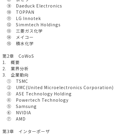
⑨ Daeduck Electronics
⑩ TOPPAN
⑪ LG Innotek
⑫ Simmtech Holdings
⑬ 三菱ガス化学
⑭ メイコー
⑮ 積水化学
第2章 CoWoS
1. 概要
2. 業界分析
3. 企業動向
① TSMC
② UMC(United Microelectronics Corporation)
③ ASE Technology Holding
④ Powertech Technology
⑤ Samsung
⑥ NVIDIA
⑦ AMD
第3章 インターポーザ