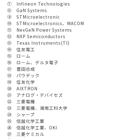
⑦ Infineon Technologies
⑧ GaN Systems
⑨ STMicroelectronic
⑩ STMicroelectronics、MACOM
⑪ NexGeN Power Systems
⑫ NXP Semiconductors
⑬ Texas Instruments(TI)
⑭ 住友電工
⑮ ローム
⑯ ローム、デルタ電子
⑰ 豊田合成
⑱ パウデック
⑲ 住友化学
⑳ AIXTRON
㉑ アナログ・デバイセズ
㉒ 三菱電機
㉓ 三菱電機、湘南工科大学
㉔ シャープ
㉕ 信越化学工業
㉖ 信越化学工業、OKI
㉗ 三菱ケミカル