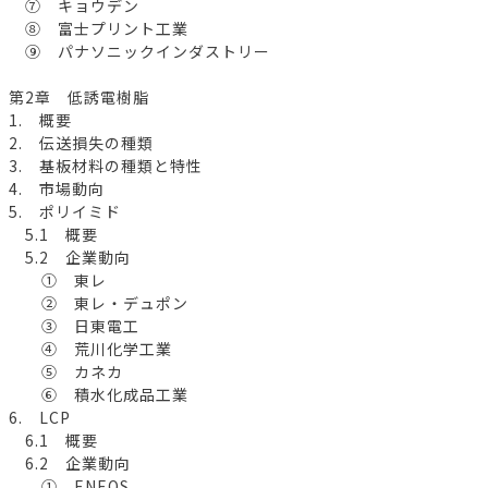
⑦ キョウデン
⑧ 富士プリント工業
⑨ パナソニックインダストリー
第2章 低誘電樹脂
1. 概要
2. 伝送損失の種類
3. 基板材料の種類と特性
4. 市場動向
5. ポリイミド
5.1 概要
5.2 企業動向
① 東レ
② 東レ・デュポン
③ 日東電工
④ 荒川化学工業
⑤ カネカ
⑥ 積水化成品工業
6. LCP
6.1 概要
6.2 企業動向
① ENEOS