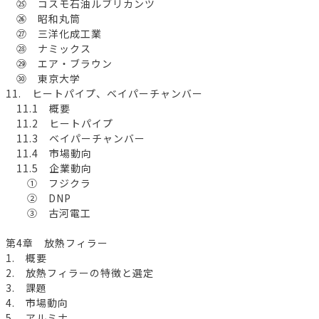
㉕ コスモ石油ルブリカンツ
㉖ 昭和丸筒
㉗ 三洋化成工業
㉘ ナミックス
㉙ エア・ブラウン
㉚ 東京大学
11. ヒートパイプ、ベイパーチャンバー
11.1 概要
11.2 ヒートパイプ
11.3 ベイパーチャンバー
11.4 市場動向
11.5 企業動向
① フジクラ
② DNP
③ 古河電工
第4章 放熱フィラー
1. 概要
2. 放熱フィラーの特徴と選定
3. 課題
4. 市場動向
5. アルミナ