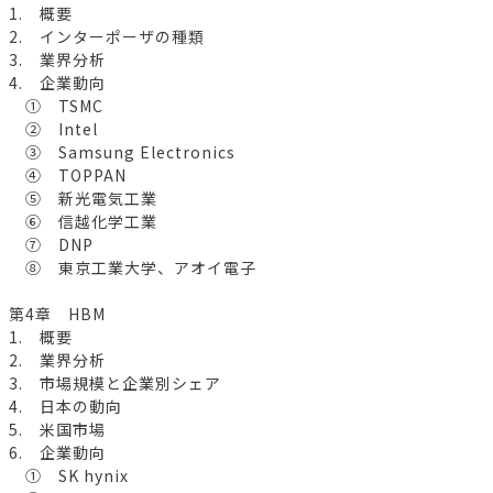
1. 概要
2. インターポーザの種類
3. 業界分析
4. 企業動向
① TSMC
② Intel
③ Samsung Electronics
④ TOPPAN
⑤ 新光電気工業
⑥ 信越化学工業
⑦ DNP
⑧ 東京工業大学、アオイ電子
第4章 HBM
1. 概要
2. 業界分析
3. 市場規模と企業別シェア
4. 日本の動向
5. 米国市場
6. 企業動向
① SK hynix