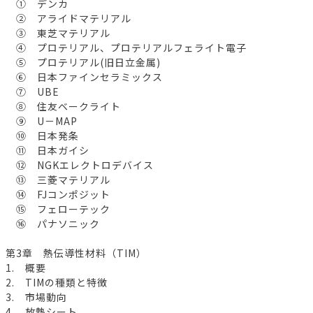
① デンカ
② アライドマテリアル
③ 東芝マテリアル
④ プロテリアル、プロテリアルフェライト電子
⑤ プロテリアル(旧日立金属)
⑥ 日本ファインセラミックス
⑦ UBE
⑧ 住友ベークライト
⑨ U－MAP
⑩ 日本発条
⑪ 日本ガイシ
⑫ NGKエレクトロデバイス
⑬ 三菱マテリアル
⑭ FJコンポジット
⑮ フェローテック
⑯ パナソニック
第3章 熱伝導性材料（TIM）
1. 概要
2. TIMの種類と特徴
3. 市場動向
4. 放熱シート