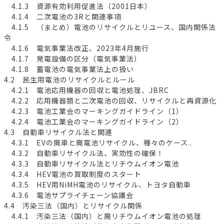
4.1.3 資源有効利用促進法（2001日本）
4.1.4 二次電池の3Rと関連事項
4.1.5 （まとめ）電池のリサイクルとリユース、国内関係法
令
4.1.6 電気事業法改正、2023年4月施行
4.1.7 発電設備の区分（電気事業法）
4.1.8 蓄電池の電気事業法上の扱い
4.2 民生用電池のリサイクルとルール
4.2.1 電池応用機器の回収と電池処理、JBRC
4.2.2 応用機器類と二次電池の回収、リサイクルと再資源化
4.2.3 電池工業会のマーキングガイドライン（1）
4.2.4 電池工業会のマーキングガイドライン（2）
4.3 自動車リサイクル法と関連
4.3.1 EVの廃車と廃電池リサイクル、種々のケース..
4.3.2 自動車リサイクル法、実効性の確保！
4.3.3 自動車リサイクル法とリチウムイオン電池
4.3.4 HEV電池の買取制度のスタート
4.3.5 HEV用NiMH電池のリサイクル、トヨタ自動車
4.3.6 電池サプライチェーン協議会
4.4 汚染三法（国内）とリサイクル関係
4.4.1 汚染三法（国内）と廃リチウムイオン電池の処理