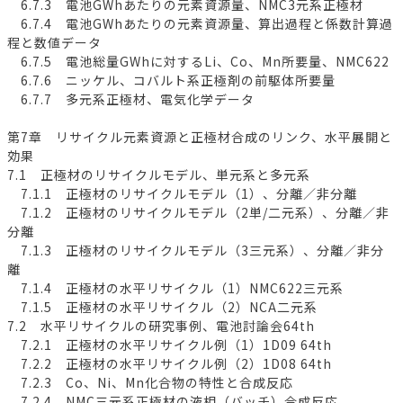
6.7.3 電池GWhあたりの元素資源量、NMC3元系正極材
6.7.4 電池GWhあたりの元素資源量、算出過程と係数計算過
程と数値データ
6.7.5 電池総量GWhに対するLi、Co、Mn所要量、NMC622
6.7.6 ニッケル、コバルト系正極剤の前駆体所要量
6.7.7 多元系正極材、電気化学データ
第7章 リサイクル元素資源と正極材合成のリンク、水平展開と
効果
7.1 正極材のリサイクルモデル、単元系と多元系
7.1.1 正極材のリサイクルモデル（1）、分離／非分離
7.1.2 正極材のリサイクルモデル（2単/二元系）、分離／非
分離
7.1.3 正極材のリサイクルモデル（3三元系）、分離／非分
離
7.1.4 正極材の水平リサイクル（1）NMC622三元系
7.1.5 正極材の水平リサイクル（2）NCA二元系
7.2 水平リサイクルの研究事例、電池討論会64th
7.2.1 正極材の水平リサイクル例（1）1D09 64th
7.2.2 正極材の水平リサイクル例（2）1D08 64th
7.2.3 Co、Ni、Mn化合物の特性と合成反応
7.2.4 NMC三元系正極材の液相（バッチ）合成反応