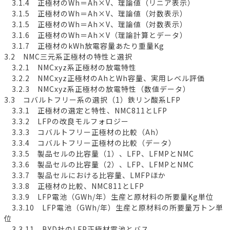
3.1.4 正極材のWh＝Ah×V、理論値（リニア表示）
3.1.5 正極材のWh＝Ah×V、理論値（対数表示）
3.1.5 正極材のWh＝Ah×V、理論値（対数表示）
3.1.6 正極材のWh＝Ah×V（理論計算とデータ）
3.1.7 正極材のkWh放電容量あたり重量Kg
3.2 NMC三元系正極材の特性と選択
3.2.1 NMCxyz系正極材の放電特性
3.2.2 NMCxyz正極材のAhとWh容量、実用レベル評価
3.2.3 NMCxyz系正極材の放電特性（数値データ）
3.3 コバルトフリー系の選択（1）鉄リン酸系LFP
3.3.1 正極材の選定と特性、NMC811とLFP
3.3.2 LFPの改良モルフォロジー
3.3.3 コバルトフリー正極材の比較（Ah）
3.3.4 コバルトフリー正極材の比較（データ）
3.3.5 製品セルの比容量（1）、LFP、LFMPとNMC
3.3.6 製品セルの比容量（2）、LFP、LFMPとNMC
3.3.7 製品セルにおける比容量、LMFPほか
3.3.8 正極材の比較、NMC811とLFP
3.3.9 LFP電池（GWh/年）生産と原材料の所要量Kg単位
3.3.10 LFP電池（GWh/年）生産と原材料の所要量万トン単
位
3.3.11 BYD社のLFP正極材電池とバス