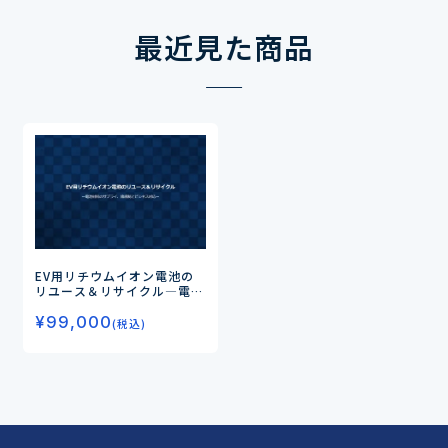
最近見た商品
EV用リチウムイオン電池の
リユース＆リサイクル
―電池
材料のサプライ、諸規制とビ
¥
99,000
ジネス対応―
(税込)