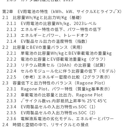
第2章 EV用電池の特性（kWh、kW、サイクルXとライフ√X）
2.1 比容量Wh/Kgと比出力W/Kg（基礎）
2.1.1 EV用電池の比容量Wh/kg、2023レベル
2.1.2 エネルギー特性の低下、パワー特性の低下
2.1.3 エネルギーとパワー、トレードオフ
2.1.4 EV製品セル出力の温度特性（指数）
2.2 比容量とBEVの重量バランス（実用）
2.2.1 単電池の比容量Wh/kgとBEV車載電池の重量kg
2.2.2 電池の比容量とEV搭載電池重量kg（グラフ）
2.2.3 リチウム硫黄セル（10Ah）の比容量（試算）
2.2.4 セルのモジュール化に伴う比容量の低下（モデル）
2.2.5 （参考）エネルギー密度の比較（2グラフ表示）
2.3 容量低下と出力特性のバランス（Ragone Plot）
2.3.1 Ragone Plot、パワー特性（質量kg基準表示）
2.3.2 車載電池の比容量と比出力、Ragone Plot
2.3.3 √サイクル数vs.内部抵抗上昇率％ 25℃ 45℃
2.3.4 EV用製品セルの入出力特性vs.SOC（1）
2.3.5 EV用製品セルの入出力特性vs.SOC（2）
2.3.6 電解液系電池の劣化モデル、エネルギーとパワー
2.4 時間と空間の中で、リサイクルとの接点