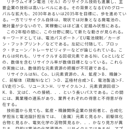
リチウムイオン電池（セル）のリサイクル技術も進展し、主
要企業の技術は高いレベルにある。その背景となるEVのグロー
バルな拡大も、2030年あるいは2035年を目標に、歩を進めてい
る。一方でリサイクル自体は、現状では対象となる廃電池の、
絶対量が少ないので、実稼働にはほど遠く足踏み状態にある。
この2年程の間に、この分野に関して新たな動きが見られる。
キーワードとしては、電池パスポート／EU電池規制／カーボ
ン・フットプリント／などである。左記に付随して、ブロッ
ク・チェーン／トレーサビリィテーなどが論じられている。こ
れらは何れも、リサイクルする回収元素であるNi、CoとLiなど
の、数値を含むリサイクル率が数値目標となっている。これら
の実施には、数値的な元素資源の把握が不可避である。
リサイクルはNi、Co、Li元素資源の、A．鉱産＞B．精錬＞
C．前駆体（硫酸Niなど）＞D．正極材合成＞E．電池製造＞F．
EV走行＞G．リユース＞H．リサイクル＞J．元素資源回収＞
K．B．又はC．への接続．．．という長いパスである。この間
には、異業種の連系があり、業界それぞれの得意と不得意が存
在する。
技術面から見ても、鉱産・精錬関係企業の技術者と、合成化
学担当と電池設計担当では、（金属）元素と見るか、前駆体化
合物と見るか、電気化学の活物質見るか．．．かなり見方が異
なる。目的は電池の化学資源の、リサイクルではあるが、アプ