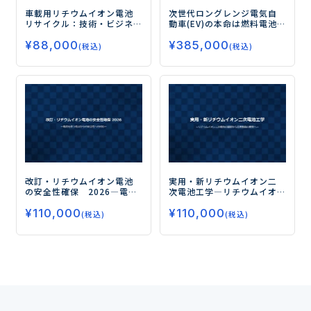
車載用リチウムイオン電池
次世代ロングレンジ電気自
リサイクル：技術・ビジネ
動車(EV)の本命は燃料電池
ス・法制度
車(FECV)
―全固体電池と燃
¥
88,000
¥
385,000
料電池のハイブリッド車及
(税込)
(税込)
びグリーン水素供給に関す
る技術／材料の進化―
改訂・リチウムイオン電池
実用・新リチウムイオン二
の安全性確保 2026
―電池
次電池工学
―リチウムイオ
を使う視点からの安全性へ
ン二次電池の基礎から応用
¥
110,000
¥
110,000
の対応―
製品の開発へ―
(税込)
(税込)