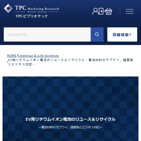
詳細検索
←戻る
詳細検索
HOME
Chemical & Life Sciences
EV用リチウムイオン電池のリユース＆リサイクル―電池材料のサプライ、諸規制
とビジネス対応―
業界で選ぶ
カテゴリで選ぶ