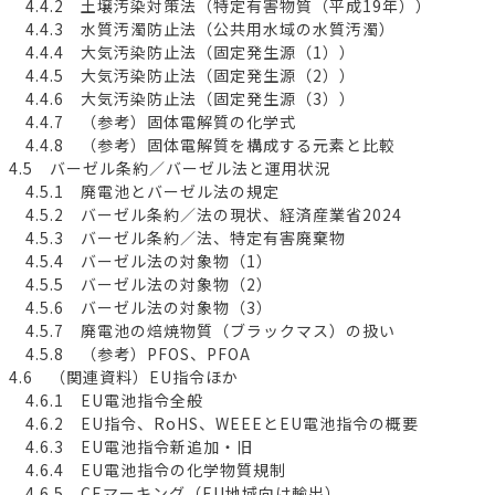
4.4.2 土壌汚染対策法（特定有害物質（平成19年））
4.4.3 水質汚濁防止法（公共用水域の水質汚濁）
4.4.4 大気汚染防止法（固定発生源（1））
4.4.5 大気汚染防止法（固定発生源（2））
4.4.6 大気汚染防止法（固定発生源（3））
4.4.7 （参考）固体電解質の化学式
4.4.8 （参考）固体電解質を構成する元素と比較
4.5 バーゼル条約／バーゼル法と運用状況
4.5.1 廃電池とバーゼル法の規定
4.5.2 バーゼル条約／法の現状、経済産業省2024
4.5.3 バーゼル条約／法、特定有害廃棄物
4.5.4 バーゼル法の対象物（1）
4.5.5 バーゼル法の対象物（2）
4.5.6 バーゼル法の対象物（3）
4.5.7 廃電池の焙焼物質（ブラックマス）の扱い
4.5.8 （参考）PFOS、PFOA
4.6 （関連資料）EU指令ほか
4.6.1 EU電池指令全般
4.6.2 EU指令、RoHS、WEEEとEU電池指令の概要
4.6.3 EU電池指令新追加・旧
4.6.4 EU電池指令の化学物質規制
4.6.5 CEマーキング（EU地域向け輸出）