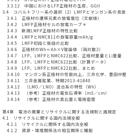
3.3.12 中国におけるLFP正極材の生産、GGII
3.4 コバルトフリー系の選択（2）LMFPとマンガン系の見直
3.4.1 正極材の遷移元素の放電電位（文献値）
3.4.2 LMFP正極材セルの放電カーブ＊
3.4.3 新規LMFP正極材の特性比較
3.4.4 LMFPとNMC811の放電容量mAh/g
3.4.5 LMFP初段と後段の比較
3.4.6 正極材のWh＝Ah×V理論値 （両対数2）
3.4.7 LFP、LMFPとNMC622比較、正極材重量とLi重量
3.4.8 LFP、LMFPとNMC622比較（計算データ）
3.4.9 LFP、LMFPとNMC622比較、まとめ
3.4.10 マンガン系正極材の性能向上、三井化学、豊田中堅
3.4.11 三井金属鉱業、特開2013-41840
3.4.12 （LMO／LNO）混合系の特性（Wh）
3.4.13 （参考）正極材の電気伝導率（mS／cm）
3.4.14 （参考）正極材の真比重と電極密度
第4章 電池の廃棄とリサイクルに関する法規制と諸規定
4.1 リサイクルに関する国内法規全般
4.1.1 リサイクルに関係する国内法全般
4.1.2 資源・環境関係法の相互関係と機能