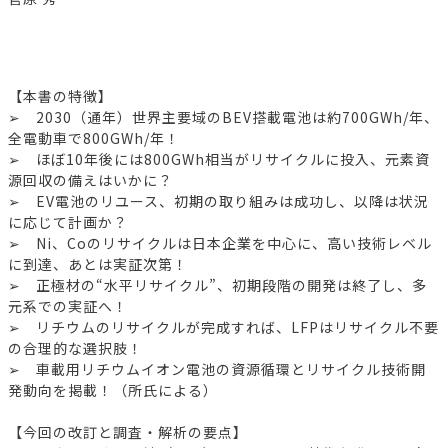
【本書の特徴】
➢ 2030（通年）世界主要域のBEV搭載電池は約700GWh/年、
全電動車で800GWh/年！
➢ ほぼ10年後には800GWh相当がリサイクルに投入、元素資
源回収の備えはいかに？
➢ EV電池のリユース、初期の取り組みは成功し、以降は状況
に応じて計画か？
➢ Ni、Coのリサイクルは日本企業を中心に、高い技術レベル
に到達、あとは実証次第！
➢ 正極材の“水平リサイクル”、初期段階の開発は終了し、多
元系での実証へ！
➢ リチウムのリサイクルが完成すれば、LFPはリサイクル不要
の合理的な選択肢！
➢ 車載用リチウムイオン電池の資源循環とリサイクル技術開
発動向を掲載！（所氏による）
【今回の改訂と調査・解析の要点】