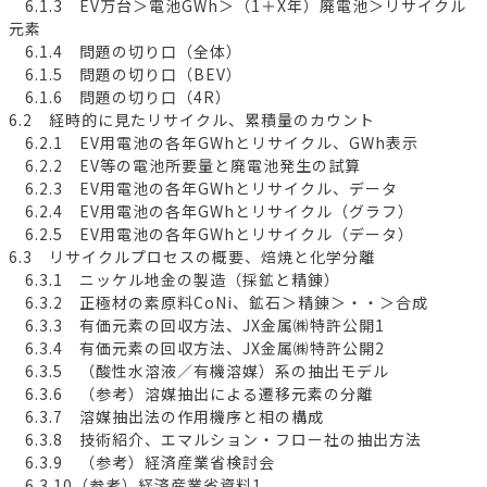
6.1.3 EV万台＞電池GWh＞（1＋X年）廃電池＞リサイクル
元素
6.1.4 問題の切り口（全体）
6.1.5 問題の切り口（BEV）
6.1.6 問題の切り口（4R）
6.2 経時的に見たリサイクル、累積量のカウント
6.2.1 EV用電池の各年GWhとリサイクル、GWh表示
6.2.2 EV等の電池所要量と廃電池発生の試算
6.2.3 EV用電池の各年GWhとリサイクル、データ
6.2.4 EV用電池の各年GWhとリサイクル（グラフ）
6.2.5 EV用電池の各年GWhとリサイクル（データ）
6.3 リサイクルプロセスの概要、焙焼と化学分離
6.3.1 ニッケル地金の製造（採鉱と精錬）
6.3.2 正極材の素原料CoNi、鉱石＞精錬＞・・＞合成
6.3.3 有価元素の回収方法、JX金属㈱特許公開1
6.3.4 有価元素の回収方法、JX金属㈱特許公開2
6.3.5 （酸性水溶液／有機溶媒）系の抽出モデル
6.3.6 （参考）溶媒抽出による遷移元素の分離
6.3.7 溶媒抽出法の作用機序と相の構成
6.3.8 技術紹介、エマルション・フロー社の抽出方法
6.3.9 （参考）経済産業省検討会
6.3.10（参考）経済産業省資料1