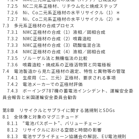
7.2.5 NC二元系正極材、リチウム化と焼成ステップ
7.2.6 Ni、Co二元系正極材の水平リサイクル（1）＊
7.2.7 Ni、Co二元系正極材の水平リサイクル（2）＊
7.3 多元系正極材の合成プロセス
7.3.1 NMC正極材の合成（1）液相／固相合成
7.3.2 NMC正極材の合成（2）噴霧造粒
7.3.3 NMC正極材の合成（3）硫酸塩混合法
7.3.4 NMC正極材の合成（4）液相／固相合成
7.3.5 ゾル－ゲル法と無機塩法の比較
7.3.6 噴霧造粒・焼成系の正極活物質と同電極板
7.4 電池製造から見た正極材の選定、特性と異物等の管理
7.4.1 生産用（二、三元）正極材、要求される事項
7.4.2 電池メーカーでの正極材評価
7.4.3 ボーイング787機の蓄電池インシデント、運輸安全委
員会報告と米国運輸安全委員会勧告
第8章 リサイクルとサプライに関する諸規制とSDGs
8.1 全体像と対象のマグニチュード
8.1.1 “電池パスポート”、バリューチェーン
8.1.2 リサイクルにおける空間と時間の影響
8.1.3 電池サプライチェーン協議会の解説、EU電池規則