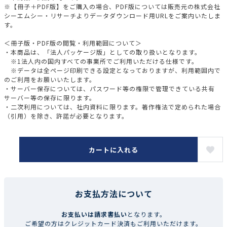
※【冊子＋PDF版】をご購入の場合、PDF版については販売元の株式会社
シーエムシー・リサーチよりデータダウンロード用URLをご案内いたしま
す。
＜冊子版・PDF版の閲覧・利用範囲について＞
・本商品は、「法人パッケージ版」としての取り扱いとなります。
※1法人内の国内すべての事業所でご利用いただける仕様です。
※データは全ページ印刷できる設定となっておりますが、利用範囲内で
のご利用をお願いいたします。
・サーバー保存については、パスワード等の権限で管理できている共有
サーバー等の保存に限ります。
・二次利用については、社内資料に限ります。著作権法で定められた場合
（引用）を除き、許諾が必要となります。
カートに入れる
お支払方法について
お支払いは請求書払い
となります。
ご希望の方はクレジットカード決済もご利用いただけます。