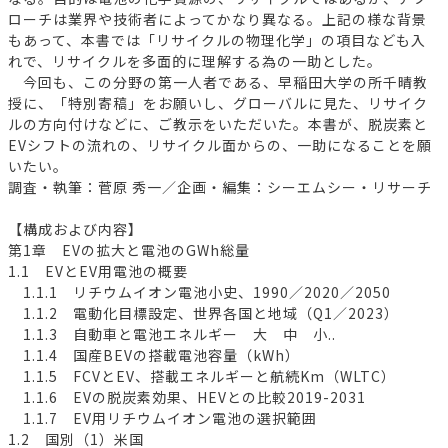
ローチは業界や技術者によってかなり異なる。上記の様な背景
もあって、本書では「リサイクルの物理化学」の項目なども入
れで、リサイクルを多面的に理解する為の一助とした。
今回も、この分野の第一人者である、早稲田大学の所千晴教
授に、「特別寄稿」をお願いし、グローバルに見た、リサイク
ルの方向付けなどに、ご教示をいただいた。本書が、脱炭素と
EVシフトの流れの、リサイクル面からの、一助になることを願
いたい。
調査・執筆：菅原 秀一／企画・編集：シーエムシー・リサーチ
【構成および内容】
第1章 EVの拡大と電池のGWh総量
1.1 EVとEV用電池の概要
1.1.1 リチウムイオン電池小史、1990／2020／2050
1.1.2 電動化目標設定、世界各国と地域（Q1／2023）
1.1.3 自動車と電池エネルギー 大 中 小..
1.1.4 国産BEVの搭載電池容量（kWh）
1.1.5 FCVとEV、搭載エネルギーと航続Km（WLTC）
1.1.6 EVの脱炭素効果、HEVとの比較2019-2031
1.1.7 EV用リチウムイオン電池の選択範囲
1.2 国別（1）米国