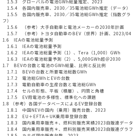
1.5.3 グローバルの電池GWh総量推定、2023
1.5.4 各国内販売車、2030／35電池総GWh推定（データ）
1.5.5 各国内販売車、2030／35電池総GWh推定（指数グラ
フ）
1.5.6 （参考）大手自動車と電池メーカーの2030年計画
1.5.7 （参考）トヨタ自動車のBEV（世界）計画、2023/04
1.6 IEAの電池総量予測
1.6.1 IEAの電池総量予測
1.6.2 IEAの電池総量予測（1）、Tera（1,000）GWh
1.6.3 IEAの電池総量予測（2）、5,000GWh超＠2030
1.7 BEVの台数と電池のGWh総量、比例と反比例
1.7.1 BEVの台数と所要電池総数GWh
1.7.2 電池総GWhとEVの台数
1.7.3 電動自動車の生産台数と電池総GWh
1.7.4 セルの形態、平板（積層）、円筒と角槽
1.7.5 EV用電池の多様性、標準化への課題
1.8 （参考）各国データベースによるEV登録台数
1.8.1 中国NEVの国内（乗用）販売台数、2023
1.8.2 EU＋EFTA＋UK乗用車登録台数
1.8.3 国内乗用車販売＊、燃料別販売実績2023自販連データ
1.8.4 国内乗用車販売＊、燃料別販売実績2023自販連グラフ
1.8.5 カナダ国内販売台数、2023