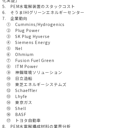
化実証」
5. PEM水電解装置のスタックコスト
6. そうまIHIグリーンエネルギーセンター
7. 企業動向
① Cummins/Hydrogenics
② Plug Power
③ SK Plug Hyverse
④ Siemens Energy
⑤ Nel
⑥ Ohmium
⑦ Fusion Fuel Green
⑧ ITM Power
⑨ 神鋼環境ソリューション
⑩ 日立造船
⑪ 東芝エネルギーシステムズ
⑫ Schaeffler
⑬ Lhyfe
⑭ 東京ガス
⑮ Shell
⑯ BASF
⑰ トヨタ自動車
8. PEM水電解構成材料の業界分析