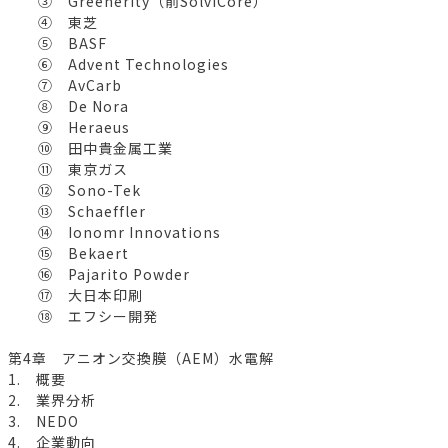
③ Greenerity（前SolviCore）
④ 東芝
⑤ BASF
⑥ Advent Technologies
⑦ AvCarb
⑧ De Nora
⑨ Heraeus
⑩ 田中貴金属工業
⑪ 東京ガス
⑫ Sono-Tek
⑬ Schaeffler
⑭ Ionomr Innovations
⑮ Bekaert
⑯ Pajarito Powder
⑰ 大日本印刷
⑱ エフシー開発
第4章 アニオン交換膜（AEM）水電解
1. 概要
2. 業界分析
3. NEDO
4. 企業動向