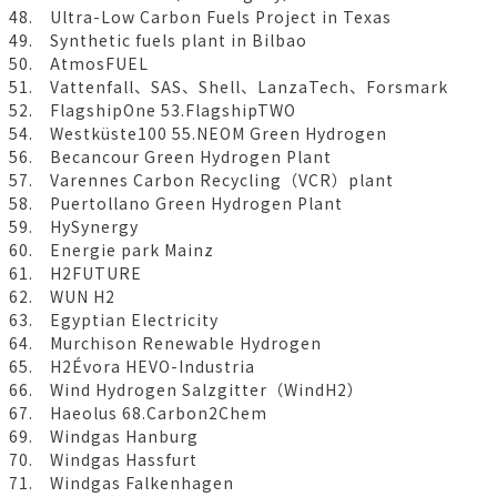
48. Ultra-Low Carbon Fuels Project in Texas
49. Synthetic fuels plant in Bilbao
50. AtmosFUEL
51. Vattenfall、SAS、Shell、LanzaTech、Forsmark
52. FlagshipOne 53.FlagshipTWO
54. Westküste100 55.NEOM Green Hydrogen
56. Becancour Green Hydrogen Plant
57. Varennes Carbon Recycling（VCR）plant
58. Puertollano Green Hydrogen Plant
59. HySynergy
60. Energie park Mainz
61. H2FUTURE
62. WUN H2
63. Egyptian Electricity
64. Murchison Renewable Hydrogen
65. H2Évora HEVO-Industria
66. Wind Hydrogen Salzgitter（WindH2）
67. Haeolus 68.Carbon2Chem
69. Windgas Hanburg
70. Windgas Hassfurt
71. Windgas Falkenhagen