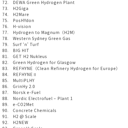
72. DEWA Green Hydrogen Plant
73. H2Giga
74. H2Mare
75. PosHYdon
76. H-vision
77. Hydrogen to Magnum（H2M）
78. Western Sydney Green Gas
79. Surf ‘n’ Turf
80. BIG HIT
81. GET H2 Nukleus
82. Green Hydrogen for Glasgow
83. REFHYNE（Clean Refinery Hydrogen for Europe）
84. REFHYNEⅡ
85. MultiPLHY
86. GrinHy 2.0
87. Norsk e-Fuel
88. Nordic Electrofuel – Plant 1
89. e-CO2Met
90. Concrete Chemicals
91. H2 @ Scale
92. H2NEW