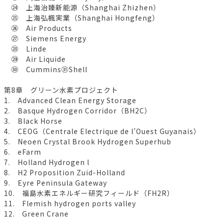
㉔ 上海治臻新能源（Shanghai Zhizhen）
㉕ 上海弘楓実業（Shanghai Hongfeng）
㉖ Air Products
㉗ Siemens Energy
㉘ Linde
㉙ Air Liquide
㉚ Cummins㉛Shell
第8章 グリーン水素プロジェクト
1. Advanced Clean Energy Storage
2. Basque Hydrogen Corridor（BH2C）
3. Black Horse
4. CEOG（Centrale Electrique de l’Ouest Guyanais）
5. Neoen Crystal Brook Hydrogen Superhub
6. eFarm
7. Holland Hydrogen l
8. H2 Proposition Zuid-Holland
9. Eyre Peninsula Gateway
10. 福島水素エネルギー研究フィールド（FH2R）
11. Flemish hydrogen ports valley
12. Green Crane