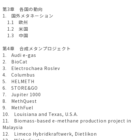
第3章 各国の動向
1. 国外メタネーション
1.1 欧州
1.2 米国
1.3 中国
第4章 合成メタンプロジェクト
1. Audi e-gas
2. BioCat
3. Electrochaea Roslev
4. Columbus
5. HELMETH
6. STORE&GO
7. Jupiter 1000
8. MethQuest
9. MethFuel
10. Louisiana and Texas, U.S.A.
11. Biomass-based e-methane production project in
Malaysia
12. Limeco Hybridkraftwerk, Dietlikon