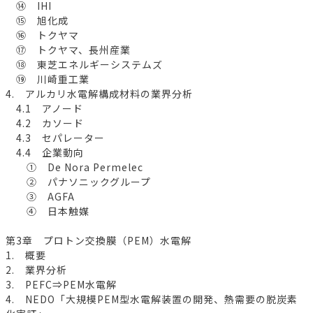
⑭ IHI
⑮ 旭化成
⑯ トクヤマ
⑰ トクヤマ、長州産業
⑱ 東芝エネルギーシステムズ
⑲ 川崎重工業
4. アルカリ水電解構成材料の業界分析
4.1 アノード
4.2 カソード
4.3 セパレーター
4.4 企業動向
① De Nora Permelec
② パナソニックグループ
③ AGFA
④ 日本触媒
第3章 プロトン交換膜（PEM）水電解
1. 概要
2. 業界分析
3. PEFC⇒PEM水電解
4. NEDO「大規模PEM型水電解装置の開発、熱需要の脱炭素