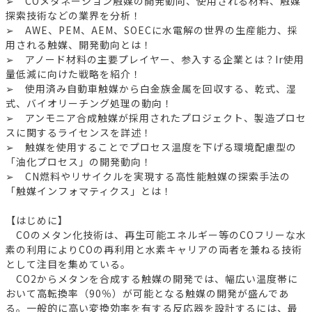
➢ COメタネーション触媒の開発動向、使用される材料、触媒
探索技術などの業界を分析！
➢ AWE、PEM、AEM、SOECに水電解の世界の生産能力、採
用される触媒、開発動向とは！
➢ アノード材料の主要プレイヤー、参入する企業とは？Ir使用
量低減に向けた戦略を紹介！
➢ 使用済み自動車触媒から白金族金属を回収する、乾式、湿
式、バイオリーチング処理の動向！
➢ アンモニア合成触媒が採用されたプロジェクト、製造プロセ
スに関するライセンスを詳述！
➢ 触媒を使用することでプロセス温度を下げる環境配慮型の
「油化プロセス」の開発動向！
➢ CN燃料やリサイクルを実現する高性能触媒の探索手法の
「触媒インフォマティクス」とは！
【はじめに】
COのメタン化技術は、再生可能エネルギー等のCOフリーな水
素の利用によりCOの再利用と水素キャリアの両者を兼ねる技術
として注目を集めている。
CO2からメタンを合成する触媒の開発では、幅広い温度帯に
おいて高転換率（90％）が可能となる触媒の開発が盛んであ
る。一般的に高い変換効率を有する反応器を設計するには、最