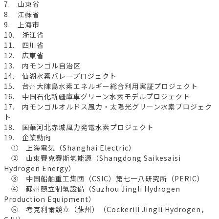
7. 山東省
8. 江蘇省
9. 上海市
10. 浙江省
11. 四川省
12. 広東省
13. 内モンゴル自治区
14. 仙湖水素バレープロジェクト
15. 台州大陳島水素エネルギー総合利用実証プロジェクト
16. 中国石化新疆庫車グリーン水素モデルプロジェクト
17. 内モンゴルオルドス風力・太陽光グリーン水素プロジェク
ト
18. 国華河北赤城風力発電水素プロジェクト
19. 企業動向
① 上海電気（Shanghai Electric）
② 山東賽克賽斯氢能源（Shangdong Saikesaisi
Hydrogen Energy）
③ 中国船舶重工集団（CSIC）第七一八研究所（PERIC）
④ 蘇州競立制氢設備（Suzhou Jingli Hydrogen
Production Equipment）
⑤ 考克利爾競立（蘇州）（Cockerill Jingli Hydrogen，