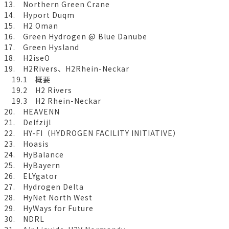
13. Northern Green Crane
14. Hyport Duqm
15. H2 Oman
16. Green Hydrogen @ Blue Danube
17. Green Hysland
18. H2iseO
19. H2Rivers、H2Rhein-Neckar
19.1 概要
19.2 H2 Rivers
19.3 H2 Rhein-Neckar
20. HEAVENN
21. Delfzijl
22. HY-FI（HYDROGEN FACILITY INITIATIVE）
23. Hoasis
24. HyBalance
25. HyBayern
26. ELYgator
27. Hydrogen Delta
28. HyNet North West
29. HyWays for Future
30. NDRL