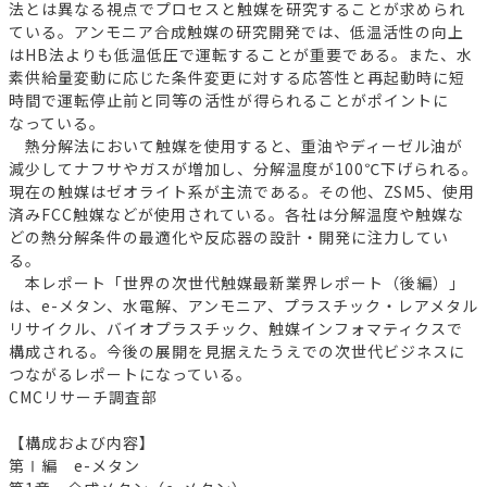
法とは異なる視点でプロセスと触媒を研究することが求められ
ている。アンモニア合成触媒の研究開発では、低温活性の向上
はHB法よりも低温低圧で運転することが重要である。また、水
素供給量変動に応じた条件変更に対する応答性と再起動時に短
時間で運転停止前と同等の活性が得られることがポイントに
なっている。
熱分解法において触媒を使用すると、重油やディーゼル油が
減少してナフサやガスが増加し、分解温度が100℃下げられる。
現在の触媒はゼオライト系が主流である。その他、ZSM5、使用
済みFCC触媒などが使用されている。各社は分解温度や触媒な
どの熱分解条件の最適化や反応器の設計・開発に注力してい
る。
本レポート「世界の次世代触媒最新業界レポート（後編）」
は、e-メタン、水電解、アンモニア、プラスチック・レアメタル
リサイクル、バイオプラスチック、触媒インフォマティクスで
構成される。今後の展開を見据えたうえでの次世代ビジネスに
つながるレポートになっている。
CMCリサーチ調査部
【構成および内容】
第Ⅰ編 e-メタン