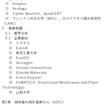
① Enapter
② Verdagy
③ Cipher Neutron、dynaCERT
④ ワシントン州立大学（WSU）、ロスアラモス国立研究所
（LANL）
5. 電解質膜
5.1 業界分析
5.2 企業動向
① トクヤマ
② Evonik
③ 東京工業大学
④ EvolOH
⑤ Versogen
⑥ Ionomr Innovations
⑦ Dioxide Materials
⑧ Orion Polymer
⑨ FUMATECH（Functional Membranes and Plant
Technology）
⑩ 山梨大学
第5章 固体酸化物形電解セル（SOEC）