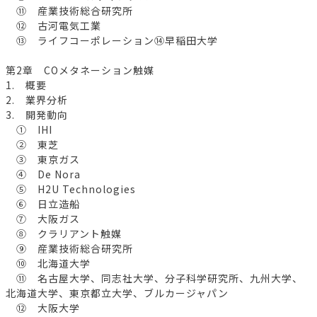
⑪ 産業技術総合研究所
⑫ 古河電気工業
⑬ ライフコーポレーション⑭早稲田大学
第2章 COメタネーション触媒
1. 概要
2. 業界分析
3. 開発動向
① IHI
② 東芝
③ 東京ガス
④ De Nora
⑤ H2U Technologies
⑥ 日立造船
⑦ 大阪ガス
⑧ クラリアント触媒
⑨ 産業技術総合研究所
⑩ 北海道大学
⑪ 名古屋大学、同志社大学、分子科学研究所、九州大学、
北海道大学、東京都立大学、ブルカージャパン
⑫ 大阪大学