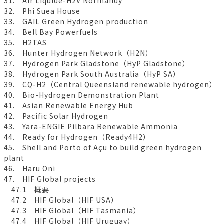
31. Air Liquide-H2V Normandy
32. Phi Suea House
33. GAIL Green Hydrogen production
34. Bell Bay Powerfuels
35. H2TAS
36. Hunter Hydrogen Network（H2N）
37. Hydrogen Park Gladstone（HyP Gladstone）
38. Hydrogen Park South Australia（HyP SA）
39. CQ-H2（Central Queensland renewable hydrogen）
40. Bio-Hydrogen Demonstration Plant
41. Asian Renewable Energy Hub
42. Pacific Solar Hydrogen
43. Yara-ENGIE Pilbara Renewable Ammonia
44. Ready for Hydrogen（Ready4H2）
45. Shell and Porto of Açu to build green hydrogen
plant
46. Haru Oni
47. HIF Global projects
47.1 概要
47.2 HIF Global（HIF USA）
47.3 HIF Global（HIF Tasmania）
47.4 HIF Global（HIF Uruguay）