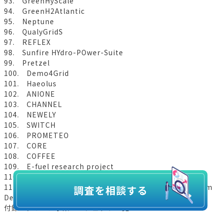
93. GreenHyScale
94. GreenH2Atlantic
95. Neptune
96. QualyGridS
97. REFLEX
98. Sunfire HYdro-POwer-Suite
99. Pretzel
100. Demo4Grid
101. Haeolus
102. ANIONE
103. CHANNEL
104. NEWELY
105. SWITCH
106. PROMETEO
107. CORE
108. COFFEE
109. E-fuel research project
110. Nujio’qonik
111. Cummins Reversible-Solid Oxide Fuel Cell System
Development
付録 グリーン水素プロジェクト一覧