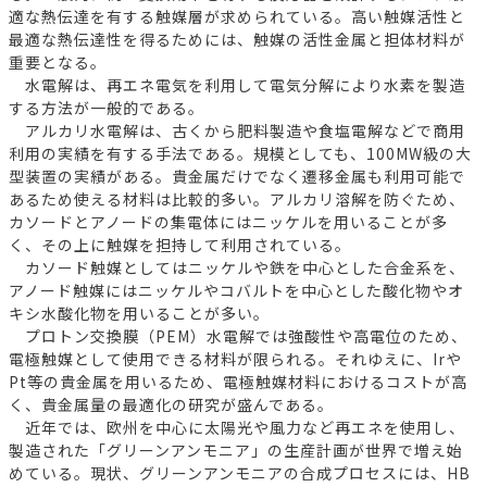
適な熱伝達を有する触媒層が求められている。高い触媒活性と
最適な熱伝達性を得るためには、触媒の活性金属と担体材料が
重要となる。
水電解は、再エネ電気を利用して電気分解により水素を製造
する方法が一般的である。
アルカリ水電解は、古くから肥料製造や食塩電解などで商用
利用の実績を有する手法である。規模としても、100MW級の大
型装置の実績がある。貴金属だけでなく遷移金属も利用可能で
あるため使える材料は比較的多い。アルカリ溶解を防ぐため、
カソードとアノードの集電体にはニッケルを用いることが多
く、その上に触媒を担持して利用されている。
カソード触媒としてはニッケルや鉄を中心とした合金系を、
アノード触媒にはニッケルやコバルトを中心とした酸化物やオ
キシ水酸化物を用いることが多い。
プロトン交換膜（PEM）水電解では強酸性や高電位のため、
電極触媒として使用できる材料が限られる。それゆえに、Irや
Pt等の貴金属を用いるため、電極触媒材料におけるコストが高
く、貴金属量の最適化の研究が盛んである。
近年では、欧州を中心に太陽光や風力など再エネを使用し、
製造された「グリーンアンモニア」の生産計画が世界で増え始
めている。現状、グリーンアンモニアの合成プロセスには、HB