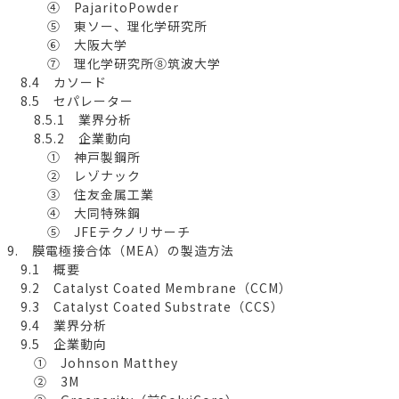
④ PajaritoPowder
⑤ 東ソー、理化学研究所
⑥ 大阪大学
⑦ 理化学研究所⑧筑波大学
8.4 カソード
8.5 セパレーター
8.5.1 業界分析
8.5.2 企業動向
① 神戸製鋼所
② レゾナック
③ 住友金属工業
④ 大同特殊鋼
⑤ JFEテクノリサーチ
9. 膜電極接合体（MEA）の製造方法
9.1 概要
9.2 Catalyst Coated Membrane（CCM）
9.3 Catalyst Coated Substrate（CCS）
9.4 業界分析
9.5 企業動向
① Johnson Matthey
② 3M