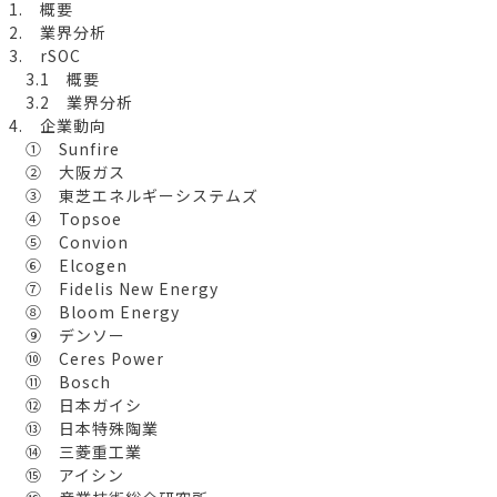
1. 概要
2. 業界分析
3. rSOC
3.1 概要
3.2 業界分析
4. 企業動向
① Sunfire
② 大阪ガス
③ 東芝エネルギーシステムズ
④ Topsoe
⑤ Convion
⑥ Elcogen
⑦ Fidelis New Energy
⑧ Bloom Energy
⑨ デンソー
⑩ Ceres Power
⑪ Bosch
⑫ 日本ガイシ
⑬ 日本特殊陶業
⑭ 三菱重工業
⑮ アイシン