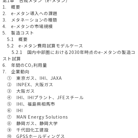
第1章 合成メタン（e-メタン）
1. 概要
2. e-メタン導入への課題
3. メタネーションの種類
4. e-メタンの市場規模
5. 製造コスト
5.1 概要
5.2 e-メタン費用試算モデルケース
5.2.1 国内中部圏における2030年時点のe-メタンの製造コ
スト試算
6. 年間のCO₂利用量
7. 企業動向
① 東京ガス、IHI、JAXA
② INPEX、大阪ガス
③ 大阪ガス
④ IHI、IHIプラント、JFEスチール
⑤ IHI、福島県相馬市
⑥ IHI
⑦ MAN Energy Solutions
⑧ 静岡ガス、静岡大学
⑨ 千代田化工建設
⑩ GPSSホールディングス