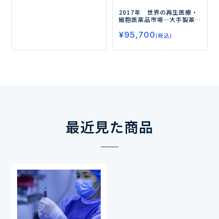
2017年 世界の再生医療・
細胞医薬品市場
―大手製薬
企業の参入により 日本市場
¥
95,700
では実用化に向け追い風―
(税込)
最近見た商品