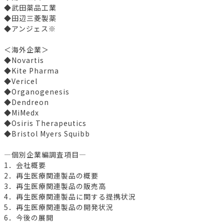
◆武田薬品工業
◆田辺三菱製薬
◆アンジェス※
＜海外企業＞
◆Novartis
◆Kite Pharma
◆Vericel
◆Organogenesis
◆Dendreon
◆MiMedx
◆Osiris Therapeutics
◆Bristol Myers Squibb
―個別企業編調査項目―
1．会社概要
2．再生医療関連製品の概要
3．再生医療関連製品の販売高
4．再生医療関連製品に関する提携状況
5．再生医療関連製品の開発状況
6．今後の展開