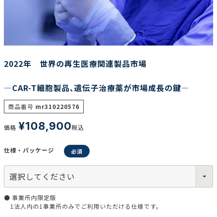
調査の種類で選ぶ
2022年 世界の再生医療関連製品市場
―CAR-T細胞製品、遺伝子治療薬が市場成長の鍵―
リセット
検索する
商品番号
mr310220576
¥
108,900
価格
税込
仕様・パッケージ
● 事業所内限定版
1法人内の1事業所のみでご利用いただける仕様です。