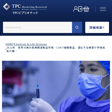
詳細検索
←戻る
詳細検索
HOME
Chemical & Life Sciences
2022年 世界の再生医療関連製品市場―CAR-T細胞製品、遺伝子治療薬が市場成
長の鍵―
業界で選ぶ
カテゴリで選ぶ