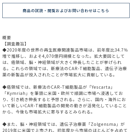
商品の試読・閲覧およびお問い合わせはこちら
概要
【調査趣旨】
◆2020年度の世界の再生医療関連製品市場は、前年度比34.7％
増で推移し、およそ4,070億円規模となった。拡大要因として
は、癌領域、脳・神経領域が大きく伸長したことが挙げられ
る。これらの領域では、新療法のCAR-T細胞製品、遺伝子治療
薬の新製品が投入されたことが市場拡大に貢献している。
◆癌領域では、新療法のCAR-T細胞製品が「Yescarta」
「Kymriah」を筆頭に米国・欧州で順調に市場へ浸透してお
り、引き続き伸長すると予想される。さらに、国内・海外にお
いて新しいCAR-T細胞製品の開発の動きが活発化していること
から、今後も市場拡大に寄与するとみられる。
◆また、脳・神経領域では、遺伝子治療薬「Zolgensma」が
2019年に米国で上市され、初年度から市場のほとんどを占めて