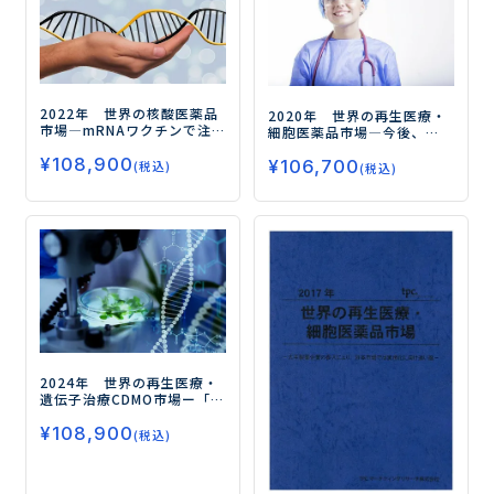
2022年 世界の核酸医薬品
2020年 世界の再生医療・
市場
―mRNAワクチンで注
細胞医薬品市場
―今後、
目！ さらなる市場成長の鍵
癌・眼・皮膚領域での新規
¥
108,900
は治療薬による領域拡大―
¥
106,700
製品が市場を牽引する―
(税込)
(税込)
2024年 世界の再生医療・
遺伝子治療CDMO市場
ー「製
薬メーカーとの提携」、
¥
108,900
「設備拡張」、「エクソ
(税込)
ソーム」が今後の成長の
鍵ー