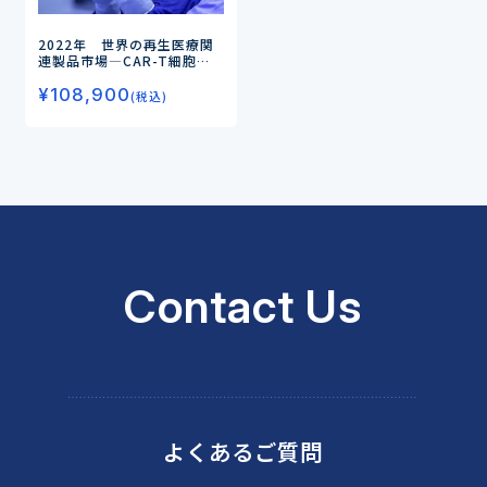
2022年 世界の再生医療関
連製品市場
―CAR-T細胞製
品、遺伝子治療薬が市場成長
¥
108,900
の鍵―
(税込)
Contact Us
よくあるご質問