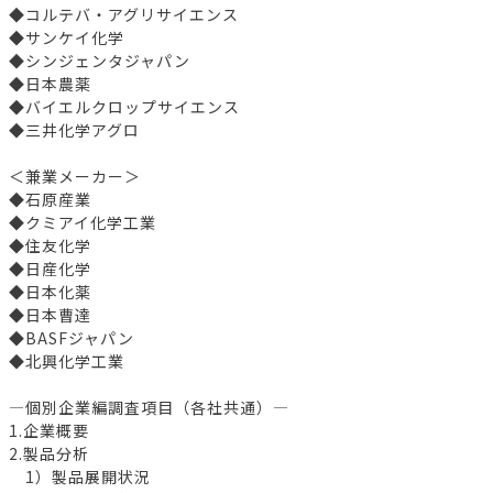
◆コルテバ・アグリサイエンス
◆サンケイ化学
◆シンジェンタジャパン
◆日本農薬
◆バイエルクロップサイエンス
◆三井化学アグロ
＜兼業メーカー＞
◆石原産業
◆クミアイ化学工業
◆住友化学
◆日産化学
◆日本化薬
◆日本曹達
◆BASFジャパン
◆北興化学工業
―個別企業編調査項目（各社共通）―
1.企業概要
2.製品分析
1）製品展開状況