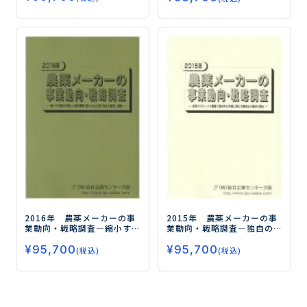
盤を強化―
2016年 農薬メーカーの事
2015年 農薬メーカーの事
業動向・戦略調査
―縮小す
業動向・戦略調査
―独自の
る国内市場から海外需要の
グローバル戦略で国内外の
¥
95,700
¥
95,700
取り込みを図る各社の動向
市場に挑む主要各社の動向
(税込)
(税込)
と戦略―
を探る―