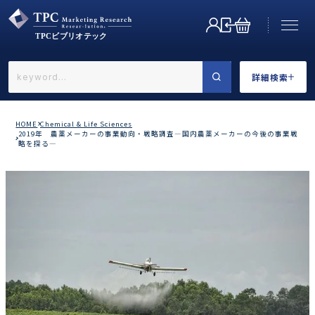
詳細検索
←戻る
詳細検索
HOME
Chemical & Life Sciences
2019年 農薬メーカーの事業動向・戦略調査―国内農薬メーカーの今後の事業戦
略を探る―
業界で選ぶ
カテゴリで選ぶ