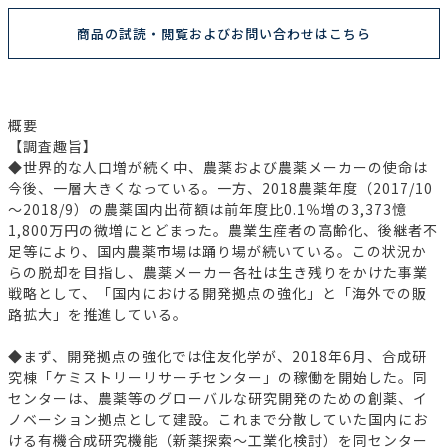
商品の試読・閲覧およびお問い合わせはこちら
概要
【調査趣旨】
◆世界的な人口増が続く中、農薬および農薬メーカーの使命は
今後、一層大きくなっている。一方、2018農薬年度（2017/10
～2018/9）の農薬国内出荷額は前年度比0.1％増の3,373憶
1,800万円の微増にとどまった。農業生産者の高齢化、後継者不
足等により、国内農薬市場は踊り場が続いている。この状況か
らの脱却を目指し、農薬メーカー各社は生き残りをかけた事業
戦略として、「国内における開発拠点の強化」と「海外での販
路拡大」を推進している。
◆まず、開発拠点の強化では住友化学が、2018年6月、合成研
究棟「ケミストリーリサーチセンター」の稼働を開始した。同
センターは、農薬等のグローバルな研究開発のための創薬、イ
ノベーション拠点として建設。これまで分散していた国内にお
ける有機合成研究機能（新薬探索～工業化検討）を同センター