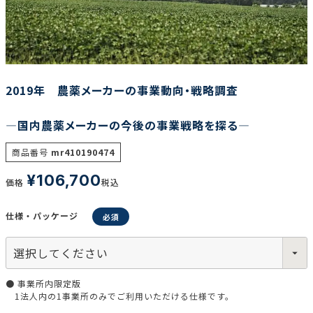
調査の種類で選ぶ
2019年 農薬メーカーの事業動向・戦略調査
―国内農薬メーカーの今後の事業戦略を探る―
リセット
検索する
商品番号
mr410190474
¥
106,700
価格
税込
仕様・パッケージ
● 事業所内限定版
1法人内の1事業所のみでご利用いただける仕様です。