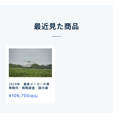
最近見た商品
2019年 農薬メーカーの事
業動向・戦略調査
―国内農薬
メーカーの今後の事業戦略を
¥
106,700
探る―
(税込)