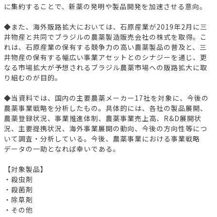
に集約することで、新薬の発明や製品開発を加速させる意向。
◆また、海外販路拡大においては、石原産業が2019年2月に三
井物産と共同でブラジルの農薬製造販売会社の株式を取得。こ
れは、石原産業の保有する競争力の高い農薬製品の普及と、三
井物産の保有する幅広い事業アセットとのシナジーを通じ、更
なる市場拡大が予想されるブラジル農薬市場への販路拡大に取
り組むのが目的。
◆当資料では、国内の主要農薬メーカー17社を対象に、今後の
農薬事業戦略を分析したもの。具体的には、各社の製品展開、
農薬登録状況、事業推進体制、農薬事業売上高、R&D展開状
況、主要提携状況、海外事業展開の動向、今後の方向性等につ
いて調査・分析している。今後、農薬事業における事業戦略
データの一助となれば幸いである。
【対象製品】
・殺虫剤
・殺菌剤
・除草剤
・その他