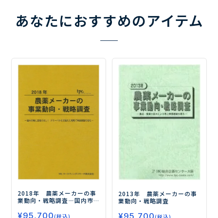
あなたにおすすめのアイテム
2018年 農薬メーカーの事
2013年 農薬メーカーの事
業動向・戦略調査
―国内市
業動向・戦略調査
場に回復の兆し！グローバ
¥
95,700
ルを見据えた戦略で事業基
¥
95,700
(税込)
(税込)